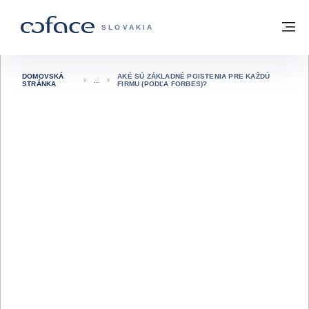
Prejsť na obsah
Späť na domovskú stránku
M
COFACE FOR TRADE - WEBOVÁ STRÁNK
SLOVAKIA
DOMOVSKÁ
AKÉ SÚ ZÁKLADNÉ POISTENIA PRE KAŽDÚ
STRÁNKA
FIRMU (PODĽA FORBES)?