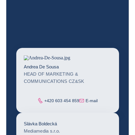
Andrea De Sousa
HEAD OF MARKETING &
COMMUNICATIONS CZ&SK
Telefón
+420 603 454 859
E-mail
Slávka Boldecká
Mediamedia s.r.o.