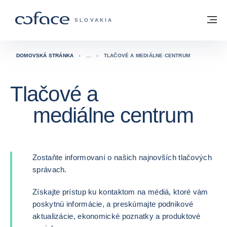
Prejsť na obsah
Späť na domovskú stránku
M
COFACE FOR TRADE - WEBOVÁ STRÁNK
SLOVAKIA
DOMOVSKÁ STRÁNKA
TLAČOVÉ A MEDIÁLNE CENTRUM
Tlačové a
mediálne centrum
Zostaňte informovaní o našich najnovších tlačových
správach.
Získajte prístup ku kontaktom na médiá, ktoré vám
poskytnú informácie, a preskúmajte podnikové
aktualizácie, ekonomické poznatky a produktové