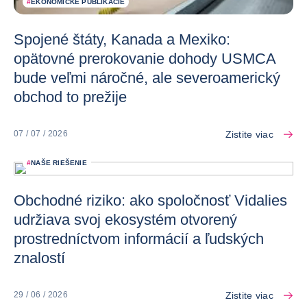
#
EKONOMICKÉ PUBLIKÁCIE
Spojené štáty, Kanada a Mexiko:
opätovné prerokovanie dohody USMCA
bude veľmi náročné, ale severoamerický
obchod to prežije
Zistite viac
07 / 07 / 2026
#
NAŠE RIEŠENIE
Obchodné riziko: ako spoločnosť Vidalies
udržiava svoj ekosystém otvorený
prostredníctvom informácií a ľudských
znalostí
Zistite viac
29 / 06 / 2026