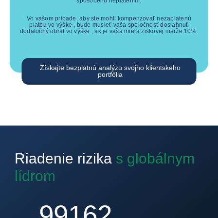
spôsobenú neplatením.
Vo vašom prípade, aby ste mohli kompenzovať nezaplatenú
platbu vo výške
, bude musieť vaša spoločnosť dosiahnuť
dodatočný obrat vo výške
, ak je vaša miera ziskovej marže
10
%.
Získajte bezplatnú analýzu svojho klientskeho
portfólia
Riadenie rizika
s globálnym
lídrom
100000