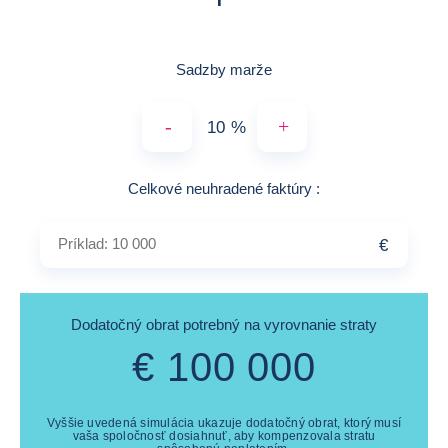
Sadzby marže
-
+
%
Príklad: 10 000
Celkové neuhradené faktúry
:
€
Dodatočný obrat potrebný na vyrovnanie straty
€
100 000
Vyššie uvedená simulácia ukazuje dodatočný obrat, ktorý musí
vaša spoločnosť dosiahnuť, aby kompenzovala stratu