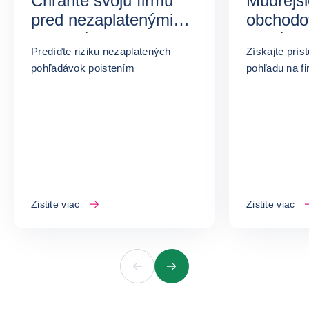
Chráňte svoju firmu
Múdrejši
pred nezaplatenými
obchodo
pohľadávkami
unikátn
Predíďte riziku nezaplatených
Získajte prís
pohľadávok poistením
Zistite viac
Zistite viac
Predchádzajúci
Ďalšie