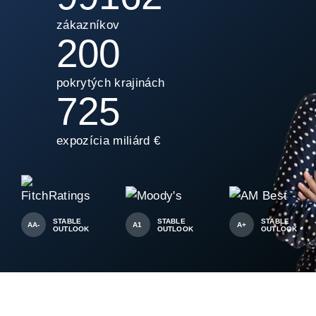
zákazníkov
200
pokrytých krajinách
725
expozícia miliárd €
STABLE
STABLE
STABLE
AA-
A1
A+
OUTLOOK
OUTLOOK
OUTLOOK