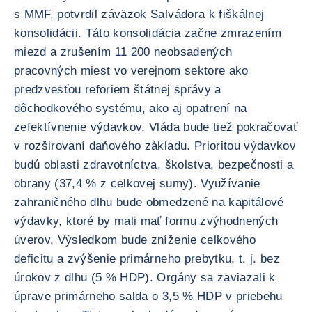
s MMF, potvrdil záväzok Salvádora k fiškálnej
konsolidácii. Táto konsolidácia začne zmrazením
miezd a zrušením 11 200 neobsadených
pracovných miest vo verejnom sektore ako
predzvesťou reforiem štátnej správy a
dôchodkového systému, ako aj opatrení na
zefektívnenie výdavkov. Vláda bude tiež pokračovať
v rozširovaní daňového základu. Prioritou výdavkov
budú oblasti zdravotníctva, školstva, bezpečnosti a
obrany (37,4 % z celkovej sumy). Využívanie
zahraničného dlhu bude obmedzené na kapitálové
výdavky, ktoré by mali mať formu zvýhodnených
úverov. Výsledkom bude zníženie celkového
deficitu a zvýšenie primárneho prebytku, t. j. bez
úrokov z dlhu (5 % HDP). Orgány sa zaviazali k
úprave primárneho salda o 3,5 % HDP v priebehu