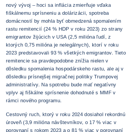
nový vývoj – hoci sa inflácia zmierňuje vďaka
fiškálnemu sprísneniu a dolárizácii, spotreba
domácností by mohla byť obmedzená spomalením
rastu remitencií (24 % HDP v roku 2023) zo strany
emigrantov žijúcich v USA (2,5 milióna ľudí, z
ktorých 0,75 milióna je nelegálnych), ktorí v roku
2023 predstavovali 93 % všetkých emigrantov. Tieto
remitencie sa pravdepodobne znížia nielen v
dôsledku spomalenia hospodárskeho rastu, ale aj v
dôsledku prísnejšej migračnej politiky Trumpovej
administratívy. Na spotrebu bude mať negatívny
vplyv aj fiškálne sprísnenie dohodnuté s MMF v
rámci nového programu.
Cestovný ruch, ktorý v roku 2024 dosiahol rekordnú
úroveň (3,9 milióna návštevníkov, o 17 % viac v
porovnaní s rokom 2023 a o 81 % viac v porovnaní