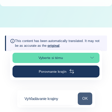
This content has been automatically translated. It may not
be as accurate as the
original
.
Vyberte si tému
Výber časti stránky
Porovnanie krajín
Vyhľadávanie kraj
OK
Vyhľadávanie krajiny
0
suggestions