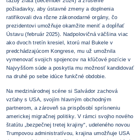
ťažby zlata (december 2024) a zrušenie
požiadavky, aby ústavné zmeny a doplnenia
ratifikovali dva rôzne zákonodarné orgány, čo
prezidentovi umožňuje okamžite meniť a dopĺňať
Ústavu (február 2025). Nadpolovičná väčšina viac
ako dvoch tretín kresiel, ktorú mal Bukele v
predchádzajúcom Kongrese, mu už umožnila
vymenovať svojich spojencov na kľúčové pozície v
Najvyššom súde a poskytla mu možnosť kandidovať
na druhé po sebe idúce funkčné obdobie.
Na medzinárodnej scéne si Salvádor zachová
vzťahy s USA, svojím hlavným obchodným
partnerom, a zároveň sa prispôsobí sprísneniu
americkej migračnej politiky. V rámci svojho nového
štatútu „bezpečnej tretej krajiny“, udeleného novou
Trumpovou administratívou, krajina umožňuje USA