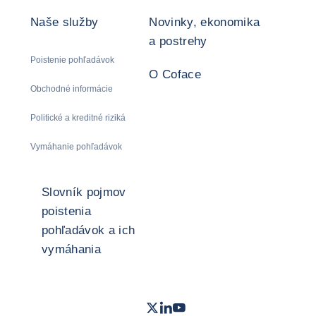
Naše služby
Novinky, ekonomika
a postrehy
Poistenie pohľadávok
O Coface
Obchodné informácie
Politické a kreditné riziká
Vymáhanie pohľadávok
Slovník pojmov
poistenia
pohľadávok a ich
vymáhania
Twitter
LinkedIn
Youtube
- Coface
- Coface
- Coface