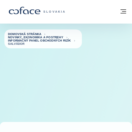
Prejsť na obsah
Späť na domovskú stránku
M
COFACE FOR TRADE - WEBOVÁ STRÁNK
SLOVAKIA
DOMOVSKÁ STRÁNKA
NOVINKY, EKONOMIKA A POSTREHY
INFORMAČNÝ PANEL OBCHODNÝCH RIZÍK
SALVÁDOR