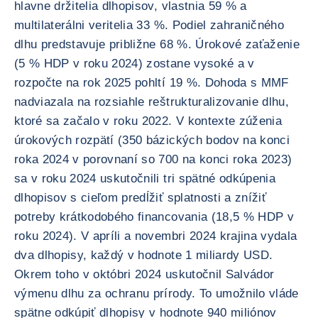
hlavne držitelia dlhopisov, vlastnia 59 % a
multilaterálni veritelia 33 %. Podiel zahraničného
dlhu predstavuje približne 68 %. Úrokové zaťaženie
(5 % HDP v roku 2024) zostane vysoké a v
rozpočte na rok 2025 pohltí 19 %. Dohoda s MMF
nadviazala na rozsiahle reštrukturalizovanie dlhu,
ktoré sa začalo v roku 2022. V kontexte zúženia
úrokových rozpätí (350 bázických bodov na konci
roka 2024 v porovnaní so 700 na konci roka 2023)
sa v roku 2024 uskutočnili tri spätné odkúpenia
dlhopisov s cieľom predĺžiť splatnosti a znížiť
potreby krátkodobého financovania (18,5 % HDP v
roku 2024). V apríli a novembri 2024 krajina vydala
dva dlhopisy, každý v hodnote 1 miliardy USD.
Okrem toho v októbri 2024 uskutočnil Salvádor
výmenu dlhu za ochranu prírody. To umožnilo vláde
spätne odkúpiť dlhopisy v hodnote 940 miliónov