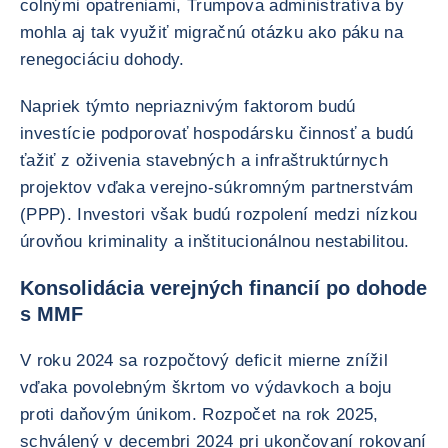
colnými opatreniami, Trumpova administratíva by
mohla aj tak využiť migračnú otázku ako páku na
renegociáciu dohody.
Napriek týmto nepriaznivým faktorom budú
investície podporovať hospodársku činnosť a budú
ťažiť z oživenia stavebných a infraštruktúrnych
projektov vďaka verejno-súkromným partnerstvám
(PPP). Investori však budú rozpolení medzi nízkou
úrovňou kriminality a inštitucionálnou nestabilitou.
Konsolidácia verejných financií po dohode
s MMF
V roku 2024 sa rozpočtový deficit mierne znížil
vďaka povolebným škrtom vo výdavkoch a boju
proti daňovým únikom. Rozpočet na rok 2025,
schválený v decembri 2024 pri ukončovaní rokovaní