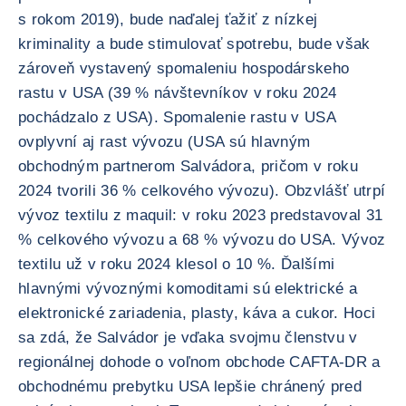
s rokom 2019), bude naďalej ťažiť z nízkej
kriminality a bude stimulovať spotrebu, bude však
zároveň vystavený spomaleniu hospodárskeho
rastu v USA (39 % návštevníkov v roku 2024
pochádzalo z USA). Spomalenie rastu v USA
ovplyvní aj rast vývozu (USA sú hlavným
obchodným partnerom Salvádora, pričom v roku
2024 tvorili 36 % celkového vývozu). Obzvlášť utrpí
vývoz textilu z maquil: v roku 2023 predstavoval 31
% celkového vývozu a 68 % vývozu do USA. Vývoz
textilu už v roku 2024 klesol o 10 %. Ďalšími
hlavnými vývoznými komoditami sú elektrické a
elektronické zariadenia, plasty, káva a cukor. Hoci
sa zdá, že Salvádor je vďaka svojmu členstvu v
regionálnej dohode o voľnom obchode CAFTA-DR a
obchodnému prebytku USA lepšie chránený pred