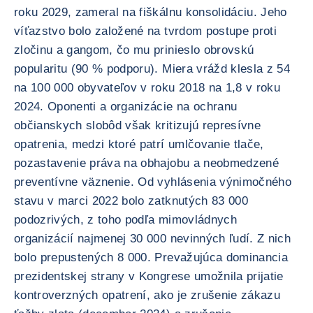
roku 2029, zameral na fiškálnu konsolidáciu. Jeho
víťazstvo bolo založené na tvrdom postupe proti
zločinu a gangom, čo mu prinieslo obrovskú
popularitu (90 % podporu). Miera vrážd klesla z 54
na 100 000 obyvateľov v roku 2018 na 1,8 v roku
2024. Oponenti a organizácie na ochranu
občianskych slobôd však kritizujú represívne
opatrenia, medzi ktoré patrí umlčovanie tlače,
pozastavenie práva na obhajobu a neobmedzené
preventívne väznenie. Od vyhlásenia výnimočného
stavu v marci 2022 bolo zatknutých 83 000
podozrivých, z toho podľa mimovládnych
organizácií najmenej 30 000 nevinných ľudí. Z nich
bolo prepustených 8 000. Prevažujúca dominancia
prezidentskej strany v Kongrese umožnila prijatie
kontroverzných opatrení, ako je zrušenie zákazu