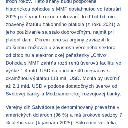
troch rokov. Tieto snahy budú podporené
historickou dohodou s MMF dosiahnutou vo februári
2025 po štyroch rokoch rokovaní, keď bol bitcoin
zbavený štatútu zákonného platidla (z roku 2021) a
jeho používanie sa stalo dobrovoľným, najmä pri
platení daní. Okrem toho sa orgány zaviazali k
ďalšiemu znižovaniu závislosti verejného sektora
od bitcoinu a elektronickej peňaženky „Chivo“.
Dohoda s MMF zahŕňa rozšírenú úverovú facilitu vo
výške 1,4 mld. USD na obdobie 40 mesiacov s
okamžitou výplatou 113 mil. USD. Mohla by uvoľniť
až 2,1 mld. USD v podobe dodatočných úverov od
Svetovej banky a Medziamerickej rozvojovej banky.
Verejný dlh Salvádora je denominovaný prevažne v
amerických dolároch (96 %) a má úrokové sadzby 7
% alebo viac (k januáru 2025). Súkromní veritelia,