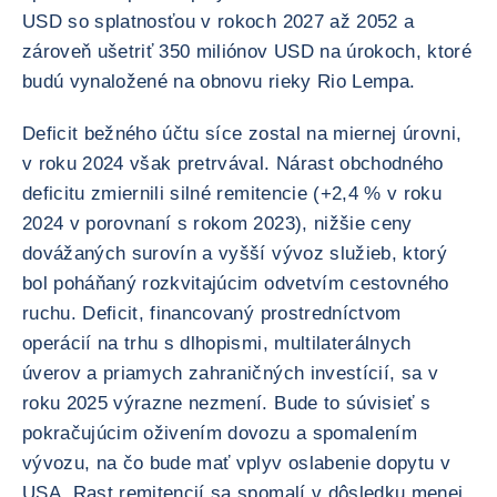
USD so splatnosťou v rokoch 2027 až 2052 a
zároveň ušetriť 350 miliónov USD na úrokoch, ktoré
budú vynaložené na obnovu rieky Rio Lempa.
Deficit bežného účtu síce zostal na miernej úrovni,
v roku 2024 však pretrvával. Nárast obchodného
deficitu zmiernili silné remitencie (+2,4 % v roku
2024 v porovnaní s rokom 2023), nižšie ceny
dovážaných surovín a vyšší vývoz služieb, ktorý
bol poháňaný rozkvitajúcim odvetvím cestovného
ruchu. Deficit, financovaný prostredníctvom
operácií na trhu s dlhopismi, multilaterálnych
úverov a priamych zahraničných investícií, sa v
roku 2025 výrazne nezmení. Bude to súvisieť s
pokračujúcim oživením dovozu a spomalením
vývozu, na čo bude mať vplyv oslabenie dopytu v
USA. Rast remitencií sa spomalí v dôsledku menej