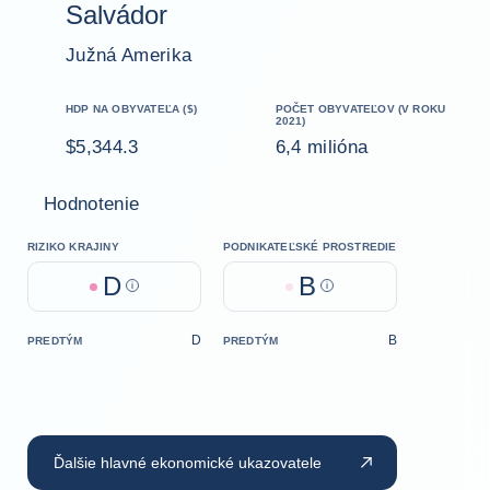
Salvádor
Južná Amerika
HDP NA OBYVATEĽA ($)
POČET OBYVATEĽOV (V ROKU
2021)
$5,344.3
6,4 milióna
Hodnotenie
RIZIKO KRAJINY
PODNIKATEĽSKÉ PROSTREDIE
D
B
Help
Help
D
B
PREDTÝM
PREDTÝM
Ďalšie hlavné ekonomické ukazovatele