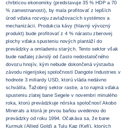
chrbticou ekonomiky (predstavuje 35 % HDP a 70
% zamestnanosti), by mala profitovať z lepších
úrod vďaka rozvoju zavlažovacích systémov a
mechanizácii. Produkcia kávy (hlavný vývozný
produkt) bude profitovať z 4 % nárastu zberovej
plochy vďaka spusteniu nových plantáží do
prevádzky a omladeniu starých. Tento sektor však
bude naďalej závislý od často nedostatočného
dovozu hnojív, kým nebude dokončená výstavba
závodu nigerijskej spoločnosti Dangote Industries v
hodnote 3 miliardy USD, ktorú vláda nedávno
schválila. Ťažobný sektor rastie, a to najmä vďaka
spusteniu zlatej bane Segele v novembri minulého
roka, ktorú prevádzkuje nórska spoločnosť Akobo
Minerals a ktorá je prvou baňou uvedenou do
prevádzky od roku 1994. Očakáva sa, že bane
Kurmuk (Allied Gold) a Tulu Kap (Kefi), ktorých