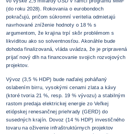
vo výške 2,5 miliardy USD v rámci programu MMF
(do roku 2028). Rokovania o eurobondoch
pokračujú, pričom súkromní veritelia odmietajú
navrhované zníženie hodnoty o 18 % s
argumentom, že krajina trpí skôr problémom s
likviditou ako so solventnosťou. Akonáhle bude
dohoda finalizovaná, vláda uvádza, že je pripravená
prijať nový dlh na financovanie svojich rozvojových
projektov.
Vývoz (3,5 % HDP) bude naďalej poháňaný
oslabením birru, vysokými cenami zlata a kávy
(ktoré tvoria 21 %, resp. 19 % vývozu) a stabilným
rastom predaja elektrickej energie zo Veľkej
etiópskej renesančnej priehrady (GERD) do
susedných krajín. Dovoz (14 % HDP) investičného
tovaru na oživenie infraštruktúrnych projektov