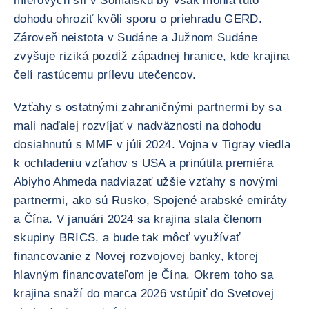
mierových síl v Somálsku by však mohla túto
dohodu ohroziť kvôli sporu o priehradu GERD.
Zároveň neistota v Sudáne a Južnom Sudáne
zvyšuje riziká pozdĺž západnej hranice, kde krajina
čelí rastúcemu prílevu utečencov.
Vzťahy s ostatnými zahraničnými partnermi by sa
mali naďalej rozvíjať v nadväznosti na dohodu
dosiahnutú s MMF v júli 2024. Vojna v Tigray viedla
k ochladeniu vzťahov s USA a prinútila premiéra
Abiyho Ahmeda nadviazať užšie vzťahy s novými
partnermi, ako sú Rusko, Spojené arabské emiráty
a Čína. V januári 2024 sa krajina stala členom
skupiny BRICS, a bude tak môcť využívať
financovanie z Novej rozvojovej banky, ktorej
hlavným financovateľom je Čína. Okrem toho sa
krajina snaží do marca 2026 vstúpiť do Svetovej