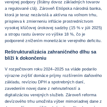
verejnej podpory (štátny dovoz základných tovarov
a regulované clá). Zároveň Etiópska národná banka,
ktorá je teraz nezávislá a aktívna na voľnom trhu,
prispieva k zmierneniu inflácie prostredníctvom
vysokej kľúčovej úrokovej sadzby (15 % v júli 2025)
a stropu rastu úverov vo výške 18 %, čo je
podporené znížením monetizácie verejného deficitu.
Reštrukturalizácia zahraničného dlhu sa
blíži k dokončeniu
V rozpočtovom roku 2024–2025 sa vláde podarilo
výrazne zvýšiť domáce príjmy rozšírením daňového
základu, revíziou DPH a spotrebných daní,
zavedením novej dane z nehnuteľností a
digitalizáciou verejných služieb. Zároveň reforma
devízového trhu umožnila výber mimoriadnej dane z