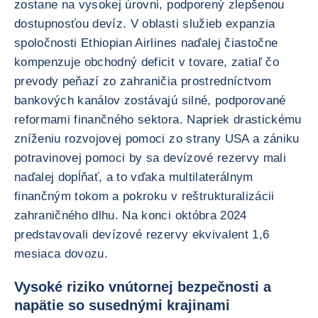
zostane na vysokej úrovni, podporený zlepšenou
dostupnosťou devíz. V oblasti služieb expanzia
spoločnosti Ethiopian Airlines naďalej čiastočne
kompenzuje obchodný deficit v tovare, zatiaľ čo
prevody peňazí zo zahraničia prostredníctvom
bankových kanálov zostávajú silné, podporované
reformami finančného sektora. Napriek drastickému
zníženiu rozvojovej pomoci zo strany USA a zániku
potravinovej pomoci by sa devízové rezervy mali
naďalej dopĺňať, a to vďaka multilaterálnym
finančným tokom a pokroku v reštrukturalizácii
zahraničného dlhu. Na konci októbra 2024
predstavovali devízové rezervy ekvivalent 1,6
mesiaca dovozu.
Vysoké riziko vnútornej bezpečnosti a
napätie so susednými krajinami