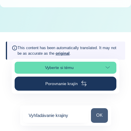
This content has been automatically translated. It may not
be as accurate as the
original
.
Vyberte si tému
Výber časti stránky
Porovnanie krajín
Vyhľadávanie kraj
OK
Vyhľadávanie krajiny
0
suggestions