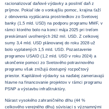
racionalizovať daňové výdavky a posilniť daň z
príjmov. Pokiaľ ide o vonkajšiu pomoc, krajina ťaží
z obnovenia vyplácania prostriedkov zo Svetovej
banky (1,5 mld. USD) na podporu programu MMF, v
rámci ktorého bolo na konci mája 2025 pri treťom
preskúmaní uvoľnených 262 mil. USD. Z celkovej
sumy 3,4 mld. USD plánovanej do roku 2028 už
bolo vyplatených 1,5 mld. USD. Pozastavenie
programov USAID (1,2 mld. USD v roku 2024) a
ukončenie pomoci zo Svetového potravinového
programu však znižujú dostupný rozpočtový
priestor. Kapitálové výdavky sa naďalej zameriavajú
hlavne na financovanie projektov v rámci programu
PSNP a výstavbu infraštruktúry.
Nárast vysokého zahraničného dlhu (44 %
celkového verejného dlhu) súvisiaci s významnými