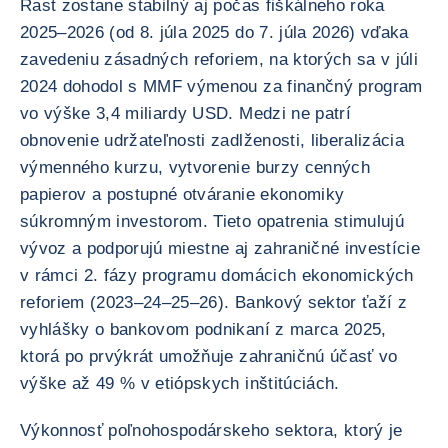
Rast zostane stabilný aj počas fiškálneho roka
2025–2026 (od 8. júla 2025 do 7. júla 2026) vďaka
zavedeniu zásadných reforiem, na ktorých sa v júli
2024 dohodol s MMF výmenou za finančný program
vo výške 3,4 miliardy USD. Medzi ne patrí
obnovenie udržateľnosti zadlženosti, liberalizácia
výmenného kurzu, vytvorenie burzy cenných
papierov a postupné otváranie ekonomiky
súkromným investorom. Tieto opatrenia stimulujú
vývoz a podporujú miestne aj zahraničné investície
v rámci 2. fázy programu domácich ekonomických
reforiem (2023–24–25–26). Bankový sektor ťaží z
vyhlášky o bankovom podnikaní z marca 2025,
ktorá po prvýkrát umožňuje zahraničnú účasť vo
výške až 49 % v etiópskych inštitúciách.
Výkonnosť poľnohospodárskeho sektora, ktorý je