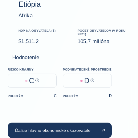
Etiópia
Afrika
HDP NA OBYVATEĽA ($)
POČET OBYVATEĽOV (V ROKU
2021)
$1,511.2
105,7 milióna
Hodnotenie
RIZIKO KRAJINY
PODNIKATEĽSKÉ PROSTREDIE
C
D
Help
Help
C
D
PREDTÝM
PREDTÝM
Ďalšie hlavné ekonomické ukazovatele