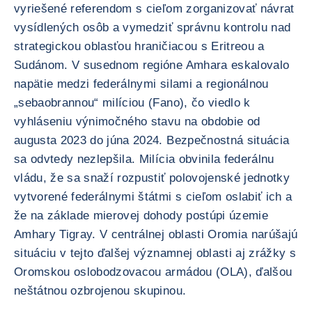
vyriešené referendom s cieľom zorganizovať návrat
vysídlených osôb a vymedziť správnu kontrolu nad
strategickou oblasťou hraničiacou s Eritreou a
Sudánom. V susednom regióne Amhara eskalovalo
napätie medzi federálnymi silami a regionálnou
„sebaobrannou“ milíciou (Fano), čo viedlo k
vyhláseniu výnimočného stavu na obdobie od
augusta 2023 do júna 2024. Bezpečnostná situácia
sa odvtedy nezlepšila. Milícia obvinila federálnu
vládu, že sa snaží rozpustiť polovojenské jednotky
vytvorené federálnymi štátmi s cieľom oslabiť ich a
že na základe mierovej dohody postúpi územie
Amhary Tigray. V centrálnej oblasti Oromia narúšajú
situáciu v tejto ďalšej významnej oblasti aj zrážky s
Oromskou oslobodzovacou armádou (OLA), ďalšou
neštátnou ozbrojenou skupinou.