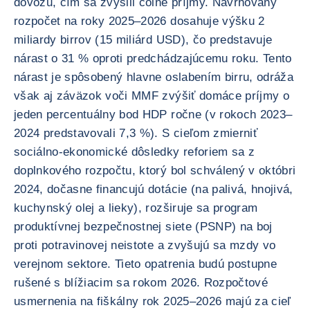
dovozu, čím sa zvýšili colné príjmy. Navrhovaný
rozpočet na roky 2025–2026 dosahuje výšku 2
miliardy birrov (15 miliárd USD), čo predstavuje
nárast o 31 % oproti predchádzajúcemu roku. Tento
nárast je spôsobený hlavne oslabením birru, odráža
však aj záväzok voči MMF zvýšiť domáce príjmy o
jeden percentuálny bod HDP ročne (v rokoch 2023–
2024 predstavovali 7,3 %). S cieľom zmierniť
sociálno-ekonomické dôsledky reforiem sa z
doplnkového rozpočtu, ktorý bol schválený v októbri
2024, dočasne financujú dotácie (na palivá, hnojivá,
kuchynský olej a lieky), rozširuje sa program
produktívnej bezpečnostnej siete (PSNP) na boj
proti potravinovej neistote a zvyšujú sa mzdy vo
verejnom sektore. Tieto opatrenia budú postupne
rušené s blížiacim sa rokom 2026. Rozpočtové
usmernenia na fiškálny rok 2025–2026 majú za cieľ