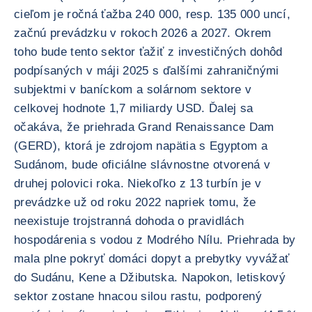
cieľom je ročná ťažba 240 000, resp. 135 000 uncí,
začnú prevádzku v rokoch 2026 a 2027. Okrem
toho bude tento sektor ťažiť z investičných dohôd
podpísaných v máji 2025 s ďalšími zahraničnými
subjektmi v baníckom a solárnom sektore v
celkovej hodnote 1,7 miliardy USD. Ďalej sa
očakáva, že priehrada Grand Renaissance Dam
(GERD), ktorá je zdrojom napätia s Egyptom a
Sudánom, bude oficiálne slávnostne otvorená v
druhej polovici roka. Niekoľko z 13 turbín je v
prevádzke už od roku 2022 napriek tomu, že
neexistuje trojstranná dohoda o pravidlách
hospodárenia s vodou z Modrého Nílu. Priehrada by
mala plne pokryť domáci dopyt a prebytky vyvážať
do Sudánu, Kene a Džibutska. Napokon, letiskový
sektor zostane hnacou silou rastu, podporený