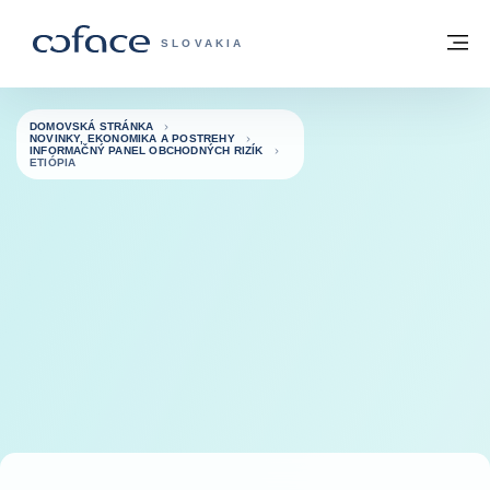
Prejsť na obsah
Späť na domovskú stránku
M
COFACE FOR TRADE - WEBOVÁ STRÁNK
SLOVAKIA
DOMOVSKÁ STRÁNKA
NOVINKY, EKONOMIKA A POSTREHY
INFORMAČNÝ PANEL OBCHODNÝCH RIZÍK
ETIÓPIA