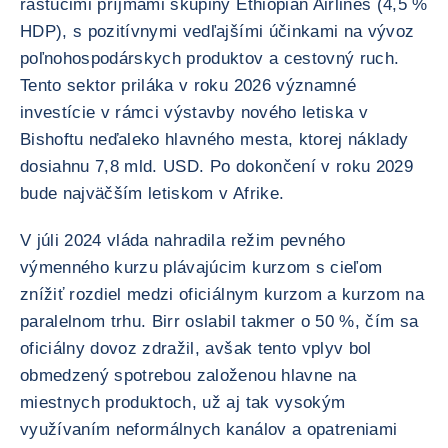
rastúcimi príjmami skupiny Ethiopian Airlines (4,5 %
HDP), s pozitívnymi vedľajšími účinkami na vývoz
poľnohospodárskych produktov a cestovný ruch.
Tento sektor priláka v roku 2026 významné
investície v rámci výstavby nového letiska v
Bishoftu neďaleko hlavného mesta, ktorej náklady
dosiahnu 7,8 mld. USD. Po dokončení v roku 2029
bude najväčším letiskom v Afrike.
V júli 2024 vláda nahradila režim pevného
výmenného kurzu plávajúcim kurzom s cieľom
znížiť rozdiel medzi oficiálnym kurzom a kurzom na
paralelnom trhu. Birr oslabil takmer o 50 %, čím sa
oficiálny dovoz zdražil, avšak tento vplyv bol
obmedzený spotrebou založenou hlavne na
miestnych produktoch, už aj tak vysokým
využívaním neformálnych kanálov a opatreniami