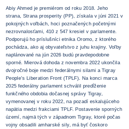
Abiy Ahmed je premiérom od roku 2018. Jeho
strana, Strana prosperity (PP), získala v júni 2021 v
pokojných voľbách, hoci poznačených početnými
nezrovnalosťami, 410 z 547 kresiel v parlamente.
Podporujú ho príslušníci etnika Oromo, z ktorého
pochádza, ako aj obyvateľstvo z juhu krajiny. Voľby
naplánované na jún 2026 budú pravdepodobne
sporné. Mierová dohoda z novembra 2022 ukončila
dvojročné boje medzi federálnymi silami a Tigray
People’s Liberation Front (TPLF). Na konci marca
2025 federálny parlament schválil predĺženie
funkčného obdobia dočasnej správy Tigray,
vymenovanej v roku 2022, na pozadí eskalujúceho
napätia medzi frakciami TPLF. Postavenie sporných
území, najmä tých v západnom Tigray, ktoré počas
vojny obsadili amharské sily, má byť čoskoro