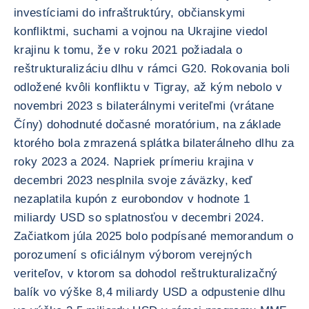
investíciami do infraštruktúry, občianskymi
konfliktmi, suchami a vojnou na Ukrajine viedol
krajinu k tomu, že v roku 2021 požiadala o
reštrukturalizáciu dlhu v rámci G20. Rokovania boli
odložené kvôli konfliktu v Tigray, až kým nebolo v
novembri 2023 s bilaterálnymi veriteľmi (vrátane
Číny) dohodnuté dočasné moratórium, na základe
ktorého bola zmrazená splátka bilaterálneho dlhu za
roky 2023 a 2024. Napriek prímeriu krajina v
decembri 2023 nesplnila svoje záväzky, keď
nezaplatila kupón z eurobondov v hodnote 1
miliardy USD so splatnosťou v decembri 2024.
Začiatkom júla 2025 bolo podpísané memorandum o
porozumení s oficiálnym výborom verejných
veriteľov, v ktorom sa dohodol reštrukturalizačný
balík vo výške 8,4 miliardy USD a odpustenie dlhu