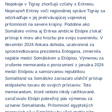
Nepokoje v Tigray zhoršujú vzťahy s Eritreou.
Nepriazeň Eritrey voči regionálnej správe Tigray sa
odzrkadľuje v jej pretrvávajúcej vojenskej
prítomnosti na severe krajiny. Podobne ako
Somálsko vníma aj Eritrea ambície Etiópie získať
prístup k moru ako hrozbu pre svoju suverenitu. V
decembri 2024 Ankara dohoda, uzatvorená za
sprostredkovania prezidenta Erdogana, zmiernila
napätie medzi Somálskom a Etiópiou. Výmenou za
zrušenie memoranda o porozumení z januára 2024
medzi Etiópiou a samozvanou republikou
Somaliland sa Somálsko zaviazalo uľahčiť prístup
etiópskeho tovaru do svojich prístavov. Toto
memorandum, ktoré nebolo nikdy ratifikované,
zaručovalo Etiópii pobrežný pás výmenou za
uznanie Somalilandu. Prítomnosť egyptských