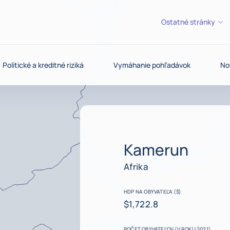
Ostatné stránky
Politické a kreditné riziká
Vymáhanie pohľadávok
No
Kamerun
Afrika
HDP NA OBYVATEĽA ($)
$1,722.8
POČET OBYVATEĽOV (V ROKU 2021)