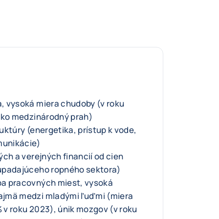
, vysoká miera chudoby (v roku
 ako medzinárodný prah)
uktúry (energetika, prístup k vode,
munikácie)
ch a verejných financií od cien
upadajúceho ropného sektora)
a pracovných miest, vysoká
ajmä medzi mladými ľuďmi (miera
v roku 2023), únik mozgov (v roku