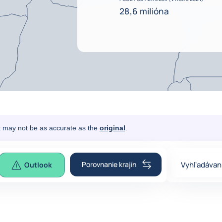
28,6 milióna
It may not be as accurate as the
original
.
Porovnanie krajín
Vyhľadávani
Outlook
0
suggestio