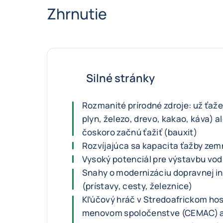
Zhrnutie
Silné stránky
Rozmanité prírodné zdroje: už ťaž
plyn, železo, drevo, kakao, káva) a
čoskoro začnú ťažiť (bauxit)
Rozvíjajúca sa kapacita ťažby ze
Vysoký potenciál pre výstavbu vod
Snahy o modernizáciu dopravnej in
(prístavy, cesty, železnice)
Kľúčový hráč v Stredoafrickom h
menovom spoločenstve (CEMAC) 