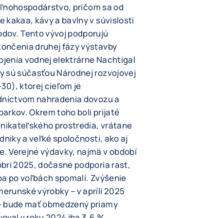
poľnohospodárstvo, pričom sa od
 kakaa, kávy a bavlny v súvislosti
dov. Tento vývoj podporujú
ončenia druhej fázy výstavby
ojenia vodnej elektrárne Nachtigal
y sú súčasťou Národnej rozvojovej
0), ktorej cieľom je
edníctvom nahradenia dovozu a
arkov. Okrem toho boli prijaté
dnikateľského prostredia, vrátane
dniky a veľké spoločnosti, ako aj
. Verejné výdavky, najmä v období
bri 2025, dočasne podporia rast,
ba po voľbách spomalí. Zvýšenie
erunské výrobky – v apríli 2025
 – bude mať obmedzený priamy
oval v roku 2024 iba 3,6 %