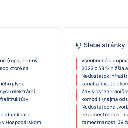
Slabé stránky
ené (ropa, zemný
Všeobecná korupcia
lebo ktoré sa
2022 o 38 % nižšia
Nedostatok infraštr
mného plynu
kanalizácia, teleko
ných elektrární
Závislosť zahraničný
fraštruktúry
komodít (najmä od 
Nedostatočná tvorb
ospodárskom a
nezamestnanosť, n
a v Hospodárskom
zamestnanosti 39 % 