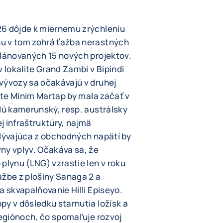
26 dôjde k miernemu zrýchleniu
u v tom zohrá ťažba nerastných
plánovaných 15 nových projektov.
v lokalite Grand Zambi v Bipindi
vývozy sa očakávajú v druhej
lite Minim Martap by mala začať v
edú kamerunský, resp. austrálsky
j infraštruktúry, najmä
plývajúca z obchodných napätí by
ny vplyv. Očakáva sa, že
lynu (LNG) vzrastie len v roku
ažbe z plošiny Sanaga 2 a
a skvapalňovanie Hilli Episeyo.
py v dôsledku starnutia ložísk a
regiónoch, čo spomaľuje rozvoj