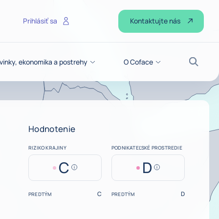
Kontaktujte nás
Prihlásiť sa
vinky, ekonomika a postrehy
O Coface
Vyhľad
Hodnotenie
RIZIKO KRAJINY
PODNIKATEĽSKÉ PROSTREDIE
C
D
Help
Help
C
D
PREDTÝM
PREDTÝM