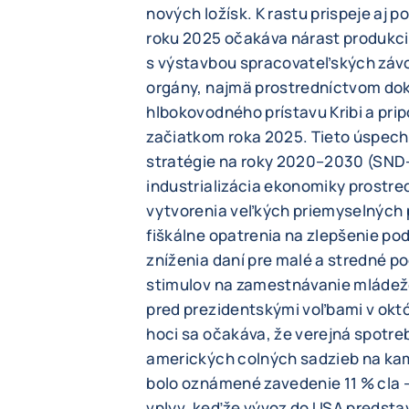
nových ložísk. K rastu prispeje aj 
roku 2025 očakáva nárast produkcie
s výstavbou spracovateľských závo
orgány, najmä prostredníctvom dok
hlbokovodného prístavu Kribi a prip
začiatkom roka 2025. Tieto úspech
stratégie na roky 2020–2030 (SND-3
industrializácia ekonomiky prostr
vytvorenia veľkých priemyselných p
fiškálne opatrenia na zlepšenie po
zníženia daní pre malé a stredné po
stimulov na zamestnávanie mládeže
pred prezidentskými voľbami v októ
hoci sa očakáva, že verejná spotre
amerických colných sadzieb na kam
bolo oznámené zavedenie 11 % cla
vplyv, keďže vývoz do USA predstav