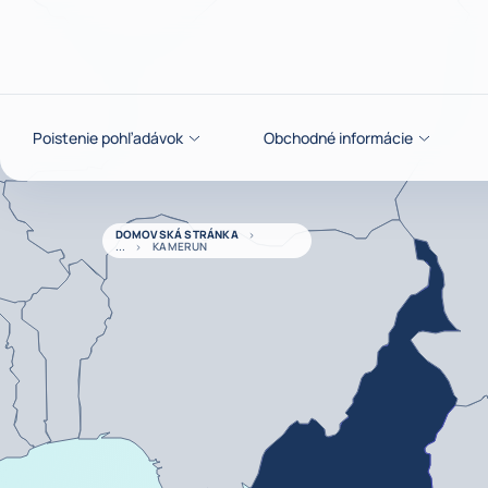
Prejsť na obsah
Poistenie pohľadávok
Obchodné informácie
DOMOVSKÁ STRÁNKA
KAMERUN