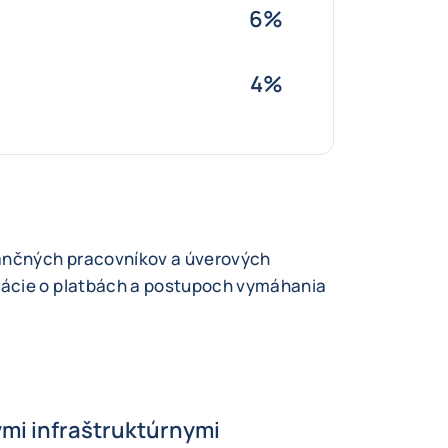
6%
4%
nančných pracovníkov a úverových
mácie o platbách a postupoch vymáhania
mi infraštruktúrnymi