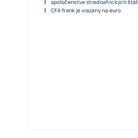
spoločenstve stredoafrických štá
CFA frank je viazaný na euro