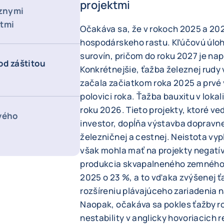
projektmi
znymi
ktmi
Očakáva sa, že v rokoch 2025 a 20
hospodárskeho rastu. Kľúčovú úloh
surovín, pričom do roku 2027 je na
od záštitou
Konkrétnejšie, ťažba železnej rudy 
začala začiatkom roka 2025 a prvé 
polovici roka. Ťažba bauxitu v loka
roku 2026. Tieto projekty, ktoré v
ového
investor, dopĺňa výstavba dopravne
železničnej a cestnej. Neistota vy
však mohla mať na projekty negatív
produkcia skvapalneného zemného p
2025 o 23 %, a to vďaka zvýšenej ť
rozšíreniu plávajúceho zariadenia n
Naopak, očakáva sa pokles ťažby ro
nestability v anglicky hovoriacich 