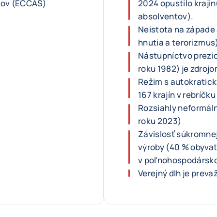
tov (ECCAS)
2024 opustilo kraj
absolventov).
Neistota na západe 
hnutia a terorizmus
Nástupníctvo prezid
roku 1982) je zdrojo
Režim s autokratick
167 krajín v rebríčk
Rozsiahly neformáln
roku 2023)
Závislosť súkromne
výroby (40 % obyva
v poľnohospodársk
Verejný dlh je prev