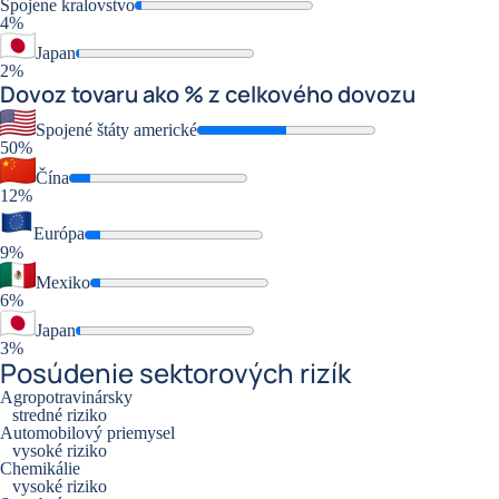
Spojene kralovstvo
4%
Japan
2%
Dovoz
tovaru ako % z celkového dovozu
Spojené štáty americké
50%
Čína
12%
Európa
9%
Mexiko
6%
Japan
3%
Posúdenie sektorových rizík
Agropotravinársky
stredné riziko
Automobilový priemysel
vysoké riziko
Chemikálie
vysoké riziko