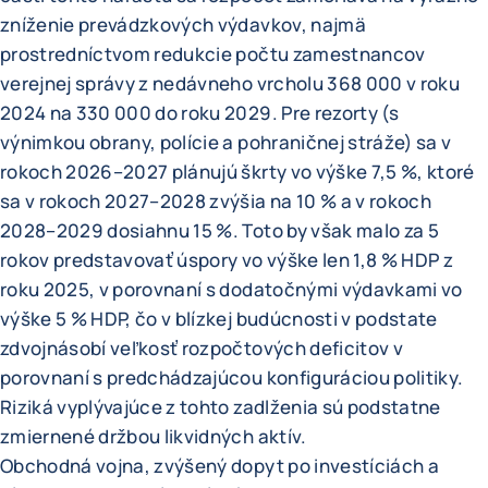
zníženie prevádzkových výdavkov, najmä
prostredníctvom redukcie počtu zamestnancov
verejnej správy z nedávneho vrcholu 368 000 v roku
2024 na 330 000 do roku 2029. Pre rezorty (s
výnimkou obrany, polície a pohraničnej stráže) sa v
rokoch 2026–2027 plánujú škrty vo výške 7,5 %, ktoré
sa v rokoch 2027–2028 zvýšia na 10 % a v rokoch
2028–2029 dosiahnu 15 %. Toto by však malo za 5
rokov predstavovať úspory vo výške len 1,8 % HDP z
roku 2025, v porovnaní s dodatočnými výdavkami vo
výške 5 % HDP, čo v blízkej budúcnosti v podstate
zdvojnásobí veľkosť rozpočtových deficitov v
porovnaní s predchádzajúcou konfiguráciou politiky.
Riziká vyplývajúce z tohto zadlženia sú podstatne
zmiernené držbou likvidných aktív.
Obchodná vojna, zvýšený dopyt po investíciách a