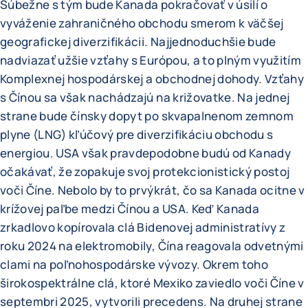
Súbežne s tým bude Kanada pokračovať v úsilí o
vyváženie zahraničného obchodu smerom k väčšej
geografickej diverzifikácii. Najjednoduchšie bude
nadviazať užšie vzťahy s Európou, a to plným využitím
Komplexnej hospodárskej a obchodnej dohody. Vzťahy
s Čínou sa však nachádzajú na križovatke. Na jednej
strane bude čínsky dopyt po skvapalnenom zemnom
plyne (LNG) kľúčový pre diverzifikáciu obchodu s
energiou. USA však pravdepodobne budú od Kanady
očakávať, že zopakuje svoj protekcionistický postoj
voči Číne. Nebolo by to prvýkrát, čo sa Kanada ocitne v
krížovej paľbe medzi Čínou a USA. Keď Kanada
zrkadlovo kopírovala clá Bidenovej administratívy z
roku 2024 na elektromobily, Čína reagovala odvetnými
clami na poľnohospodárske vývozy. Okrem toho
širokospektrálne clá, ktoré Mexiko zaviedlo voči Číne v
septembri 2025, vytvorili precedens. Na druhej strane