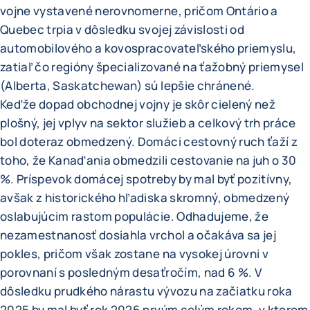
vojne vystavené nerovnomerne, pričom Ontário a
Quebec trpia v dôsledku svojej závislosti od
automobilového a kovospracovateľského priemyslu,
zatiaľ čo regióny špecializované na ťažobný priemysel
(Alberta, Saskatchewan) sú lepšie chránené.
Keďže dopad obchodnej vojny je skôr cielený než
plošný, jej vplyv na sektor služieb a celkový trh práce
bol doteraz obmedzený. Domáci cestovný ruch ťaží z
toho, že Kanaďania obmedzili cestovanie na juh o 30
%. Príspevok domácej spotreby by mal byť pozitívny,
avšak z historického hľadiska skromný, obmedzený
oslabujúcim rastom populácie. Odhadujeme, že
nezamestnanosť dosiahla vrchol a očakáva sa jej
pokles, pričom však zostane na vysokej úrovni v
porovnaní s posledným desaťročím, nad 6 %. V
dôsledku prudkého nárastu vývozu na začiatku roka
2025 by mal byť rok 2026 prvým celým rokom, v ktorom