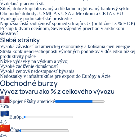
Vzdelaná pracovná sila
Silný, dobre kapitalizovaný a dôkladne regulovaný bankový sektor
Obchodné dohody: USMCA s USA a Mexikom a CETA s EÚ
Vynikajúce podnikateľské prostredie
Najnižšia čistá zadlženosť spomedzi krajín G7 (približne 13 % HDP)
Prístup k dvom oceánom, Severozápadný priechod v arktickom
súostroví
Slabé stránky
Vysoká závislosť od americkej ekonomiky a kolísania cien energie
Strata konkurencieschopnosti výrobných podnikov v dôsledku nízkej
produktivity práce
Nízke výdavky na výskum a vývoj
Vysoké zadlženie domácností
Vysoká cenová nedostupnosť bývania
Nedostatky v infraštruktúre pre export do Európy a Ázie
Obchodné burzy
Vývoz
tovaru ako % z celkového vývozu
Spojené štáty americké
76%
Európa
4%
Čína
4%