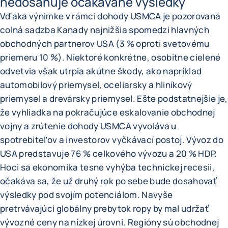
nedosahuje očakávané výsledky
Vďaka výnimke v rámci dohody USMCA je pozorovaná
colná sadzba Kanady najnižšia spomedzi hlavných
obchodných partnerov USA (3 % oproti svetovému
priemeru 10 %). Niektoré konkrétne, osobitne cielené
odvetvia však utrpia akútne škody, ako napríklad
automobilový priemysel, oceliarsky a hliníkový
priemysel a drevársky priemysel. Ešte podstatnejšie je,
že vyhliadka na pokračujúce eskalovanie obchodnej
vojny a zrútenie dohody USMCA vyvoláva u
spotrebiteľov a investorov vyčkávací postoj. Vývoz do
USA predstavuje 76 % celkového vývozu a 20 % HDP.
Hoci sa ekonomika tesne vyhýba technickej recesii,
očakáva sa, že už druhý rok po sebe bude dosahovať
výsledky pod svojím potenciálom. Navyše
pretrvávajúci globálny prebytok ropy by mal udržať
vývozné ceny na nízkej úrovni. Regióny sú obchodnej