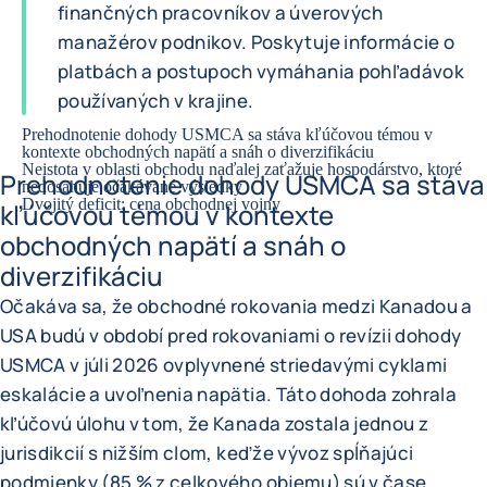
finančných pracovníkov a úverových
manažérov podnikov. Poskytuje informácie o
platbách a postupoch vymáhania pohľadávok
používaných v krajine.
Prehodnotenie dohody USMCA sa stáva kľúčovou témou v
kontexte obchodných napätí a snáh o diverzifikáciu
Neistota v oblasti obchodu naďalej zaťažuje hospodárstvo, ktoré
Prehodnotenie dohody USMCA sa stáva
nedosahuje očakávané výsledky
Dvojitý deficit: cena obchodnej vojny
kľúčovou témou v kontexte
obchodných napätí a snáh o
diverzifikáciu
Očakáva sa, že obchodné rokovania medzi Kanadou a
USA budú v období pred rokovaniami o revízii dohody
USMCA v júli 2026 ovplyvnené striedavými cyklami
eskalácie a uvoľnenia napätia. Táto dohoda zohrala
kľúčovú úlohu v tom, že Kanada zostala jednou z
jurisdikcií s nižším clom, keďže vývoz spĺňajúci
podmienky (85 % z celkového objemu) sú v čase