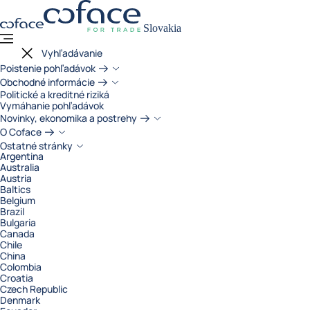
Coface for trade - Webová stránka sku
Späť na domovskú stránku
Prejsť na obsah
Slovakia
Menu
Zatvoriť menu
Vyhľadávanie
Poistenie pohľadávok
Obchodné informácie
Politické a kreditné riziká
Vymáhanie pohľadávok
Novinky, ekonomika a postrehy
O Coface
Ostatné stránky
Argentina
Australia
Austria
Baltics
Belgium
Brazil
Bulgaria
Canada
Chile
China
Colombia
Croatia
Czech Republic
Denmark