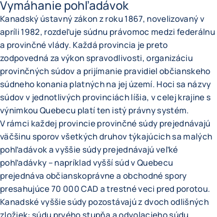
Vymáhanie pohľadávok
Kanadský ústavný zákon z roku 1867, novelizovaný v
apríli 1982, rozdeľuje súdnu právomoc medzi federálnu
a provinčné vlády. Každá provincia je preto
zodpovedná za výkon spravodlivosti, organizáciu
provinčných súdov a prijímanie pravidiel občianskeho
súdneho konania platných na jej území. Hoci sa názvy
súdov v jednotlivých provinciách líšia, v celej krajine s
výnimkou Quebecu platí ten istý právny systém.
V rámci každej provincie provinčné súdy prejednávajú
väčšinu sporov všetkých druhov týkajúcich sa malých
pohľadávok a vyššie súdy prejednávajú veľké
pohľadávky – napríklad vyšší súd v Quebecu
prejednáva občianskoprávne a obchodné spory
presahujúce 70 000 CAD a trestné veci pred porotou.
Kanadské vyššie súdy pozostávajú z dvoch odlišných
zložiek: súdu prvého stupňa a odvolacieho súdu.