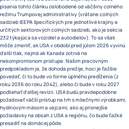
písania tohto článku oslobodené od väčšiny colného
režimu Trumpovej administratívy (vrátane colných
sadzieb IEEPA špecifických pre jednotlivé krajiny a
určitých sektorových colných sadzieb, ako je sekcia
232 týkajúca sa vozidiel a autodielov). To sa však
môže zmeniť, ak USA v období pred júlom 2026 vyvinú
ďalší tlak, najmä ak Kanada zotrvá na
nekompromisnom prístupe. Našim pracovným
predpokladom je, že dohoda prežije, hoci je ťažšie
povedať, či to bude vo forme úplného predĺženia (z
roku 2036 do roku 2042), alebo či bude v roku 2027
podliehať ďalšej revízii. USA budú pravdepodobne
požadovať väčší prístup na trh s mliečnymi výrobkami,
hydinovým mäsom a vajcami, ako aj prísnejšie
požiadavky na obsah z USA a regiónu, čo bude ťažké
presadiť na domácej pôde.