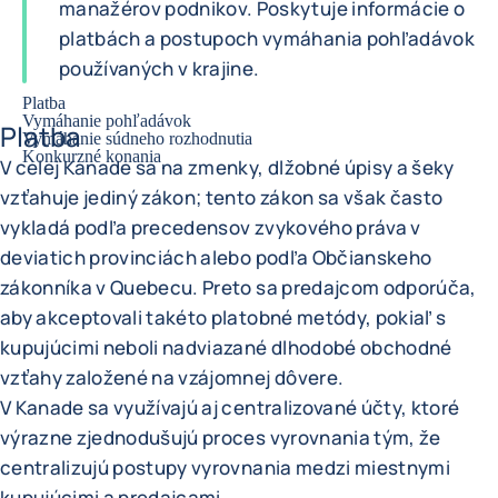
manažérov podnikov. Poskytuje informácie o
platbách a postupoch vymáhania pohľadávok
používaných v krajine.
Platba
Vymáhanie pohľadávok
Platba
Vymáhanie súdneho rozhodnutia
Konkurzné konania
V celej Kanade sa na zmenky, dlžobné úpisy a šeky
vzťahuje jediný zákon; tento zákon sa však často
vykladá podľa precedensov zvykového práva v
deviatich provinciách alebo podľa Občianskeho
zákonníka v Quebecu. Preto sa predajcom odporúča,
aby akceptovali takéto platobné metódy, pokiaľ s
kupujúcimi neboli nadviazané dlhodobé obchodné
vzťahy založené na vzájomnej dôvere.
V Kanade sa využívajú aj centralizované účty, ktoré
výrazne zjednodušujú proces vyrovnania tým, že
centralizujú postupy vyrovnania medzi miestnymi
kupujúcimi a predajcami.