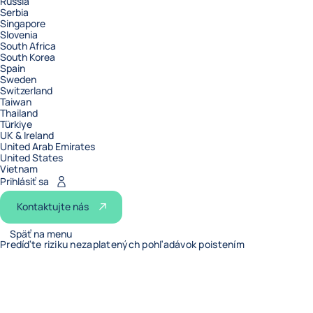
Russia
Serbia
Singapore
Slovenia
South Africa
South Korea
Spain
Sweden
Switzerland
Taiwan
Thailand
Türkiye
UK & Ireland
United Arab Emirates
United States
Vietnam
Prihlásiť sa
Kontaktujte nás
Späť na menu
Predíďte riziku nezaplatených pohľadávok poistením