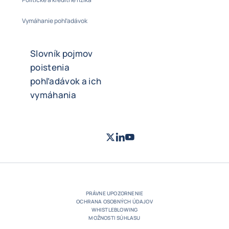
Vymáhanie pohľadávok
Slovník pojmov
poistenia
pohľadávok a ich
vymáhania
Twitter
LinkedIn
Youtube
- Coface
- Coface
- Coface
PRÁVNE UPOZORNENIE
OCHRANA OSOBNÝCH ÚDAJOV
WHISTLEBLOWING
MOŽNOSTI SÚHLASU