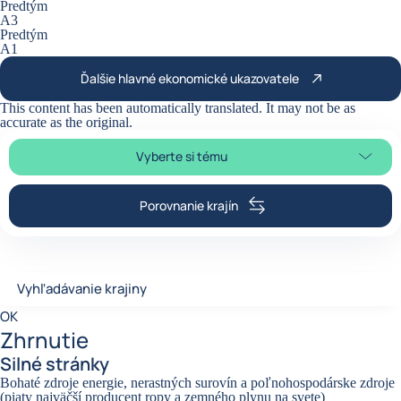
Predtým
A3
Predtým
A1
Ďalšie hlavné ekonomické ukazovatele
This content has been automatically translated. It may not be as
accurate as the
original
.
Vyberte si tému
Výber časti stránky
Porovnanie krajín
Vyhľadávanie krajiny
Vyhľadávanie krajiny
0
OK
suggestions
Zhrnutie
Silné stránky
Bohaté zdroje energie, nerastných surovín a poľnohospodárske zdroje
(piaty najväčší producent ropy a zemného plynu na svete)