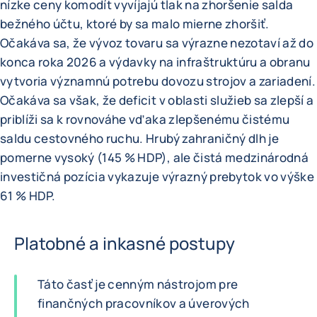
nízke ceny komodít vyvíjajú tlak na zhoršenie salda
bežného účtu, ktoré by sa malo mierne zhoršiť.
Očakáva sa, že vývoz tovaru sa výrazne nezotaví až do
konca roka 2026 a výdavky na infraštruktúru a obranu
vytvoria významnú potrebu dovozu strojov a zariadení.
Očakáva sa však, že deficit v oblasti služieb sa zlepší a
priblíži sa k rovnováhe vďaka zlepšenému čistému
saldu cestovného ruchu. Hrubý zahraničný dlh je
pomerne vysoký (145 % HDP), ale čistá medzinárodná
investičná pozícia vykazuje výrazný prebytok vo výške
61 % HDP.
Platobné a inkasné postupy
Táto časť je cenným nástrojom pre
finančných pracovníkov a úverových