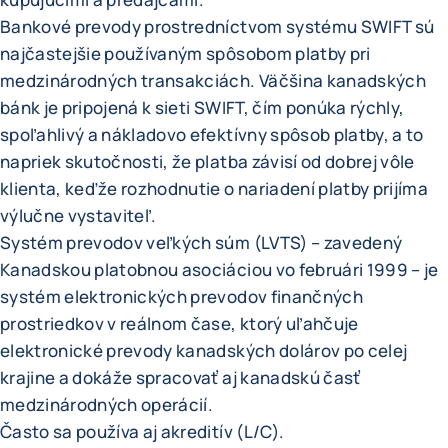
Bankové prevody prostredníctvom systému SWIFT sú
najčastejšie používaným spôsobom platby pri
medzinárodných transakciách. Väčšina kanadských
bánk je pripojená k sieti SWIFT, čím ponúka rýchly,
spoľahlivý a nákladovo efektívny spôsob platby, a to
napriek skutočnosti, že platba závisí od dobrej vôle
klienta, keďže rozhodnutie o nariadení platby prijíma
výlučne vystaviteľ.
Systém prevodov veľkých súm (LVTS) – zavedený
Kanadskou platobnou asociáciou vo februári 1999 – je
systém elektronických prevodov finančných
prostriedkov v reálnom čase, ktorý uľahčuje
elektronické prevody kanadských dolárov po celej
krajine a dokáže spracovať aj kanadskú časť
medzinárodných operácií.
Často sa používa aj akreditív (L/C).