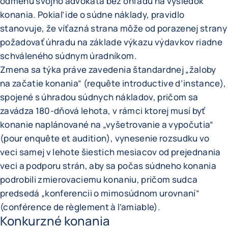
odmenu svojho advokáta bez ohľadu na výsledok
konania. Pokiaľ ide o súdne náklady, pravidlo
stanovuje, že víťazná strana môže od porazenej strany
požadovať úhradu na základe výkazu výdavkov riadne
schváleného súdnym úradníkom.
Zmena sa týka práve zavedenia štandardnej „žaloby
na začatie konania“ (requête introductive d’instance),
spojené s úhradou súdnych nákladov, pričom sa
zavádza 180-dňová lehota, v rámci ktorej musí byť
konanie naplánované na „vyšetrovanie a vypočutia“
(pour enquête et audition), vynesenie rozsudku vo
veci samej v lehote šiestich mesiacov od prejednania
veci a podporu strán, aby sa počas súdneho konania
podrobili zmierovaciemu konaniu, pričom sudca
predsedá „konferencii o mimosúdnom urovnaní“
(conférence de règlement à l’amiable).
Konkurzné konania