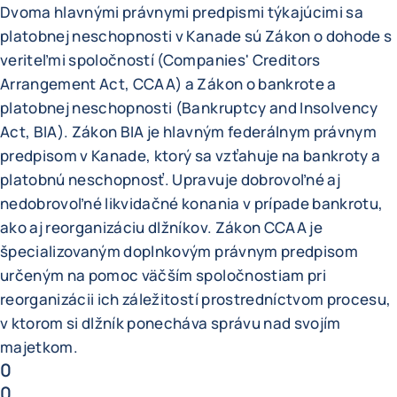
Dvoma hlavnými právnymi predpismi týkajúcimi sa
platobnej neschopnosti v Kanade sú Zákon o dohode s
veriteľmi spoločností (Companies' Creditors
Arrangement Act, CCAA) a Zákon o bankrote a
platobnej neschopnosti (Bankruptcy and Insolvency
Act, BIA). Zákon BIA je hlavným federálnym právnym
predpisom v Kanade, ktorý sa vzťahuje na bankroty a
platobnú neschopnosť. Upravuje dobrovoľné aj
nedobrovoľné likvidačné konania v prípade bankrotu,
ako aj reorganizáciu dlžníkov. Zákon CCAA je
špecializovaným doplnkovým právnym predpisom
určeným na pomoc väčším spoločnostiam pri
reorganizácii ich záležitostí prostredníctvom procesu,
v ktorom si dlžník ponecháva správu nad svojím
majetkom.
0
0