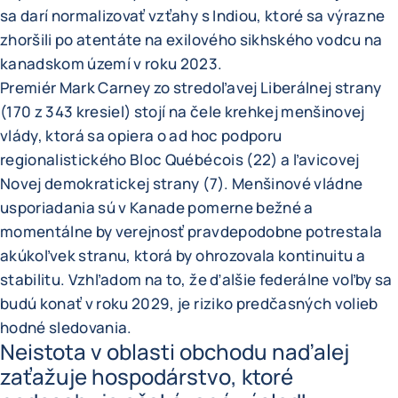
sa darí normalizovať vzťahy s Indiou, ktoré sa výrazne
zhoršili po atentáte na exilového sikhského vodcu na
kanadskom území v roku 2023.
Premiér Mark Carney zo stredoľavej Liberálnej strany
(170 z 343 kresiel) stojí na čele krehkej menšinovej
vlády, ktorá sa opiera o ad hoc podporu
regionalistického Bloc Québécois (22) a ľavicovej
Novej demokratickej strany (7). Menšinové vládne
usporiadania sú v Kanade pomerne bežné a
momentálne by verejnosť pravdepodobne potrestala
akúkoľvek stranu, ktorá by ohrozovala kontinuitu a
stabilitu. Vzhľadom na to, že ďalšie federálne voľby sa
budú konať v roku 2029, je riziko predčasných volieb
hodné sledovania.
Neistota v oblasti obchodu naďalej
zaťažuje hospodárstvo, ktoré