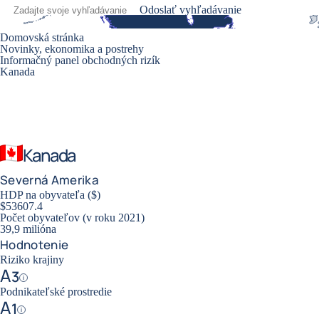
Odoslať vyhľadávanie
Domovská stránka
Novinky, ekonomika a postrehy
Informačný panel obchodných rizík
Kanada
Kanada
Severná Amerika
HDP na obyvateľa ($)
$53607.4
Počet obyvateľov (v roku 2021)
39,9 milióna
Hodnotenie
Riziko krajiny
A
3
Help
Podnikateľské prostredie
A
1
Help