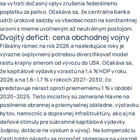
sa vytratí dočasný vplyv zrušenia federálneho
poplatku za palivo. Očakáva sa, že centrálna banka
udrží úrokové sadzby vo všeobecnosti na konštantnej
úrovni s mierne uvoľneným až neutrálnym postojom.
Dvojitý deficit: cena obchodnej vojny
Fiškálny rámec na rok 2026 a nasledujúce roky je
výrazne ovplyvnený potrebou diverzifikovať model
rastu krajiny smerom od vývozu do USA. Očakáva sa,
že kapitálové výdavky vzrastú na 1,4 % HDP v roku
2026 a na 1,6–1,7 % v rokoch 2027–2030; čo
predstavuje nárast oproti priemernému 1 % v období
2020–2025. Tieto iniciatívy sú zamerané hlavne na
posilnenie obrannej a priemyselnej základne, výstavbu
bytov, nemocníc a dopravnej infraštruktúry, ako aj na
daňové stimuly pre súkromné kapitálové výdavky
(odpisy, dotácie na výskum a vývoj). Na kompenzáciu
časti tohto nárastu sa rozpočet zameriava na výrazné