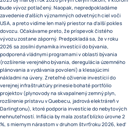
bude vývoz potlačený. Naopak, nepredpokladáme
zavedenie ďalších významných odvetných ciel voči
USA, a preto vidíme len malý priestor na ďalší pokles
dovozu. Očakávame preto, že príspevok čistého
vývozu zostane záporný. Predpokladá sa, že v roku
2026 sa zosilní dynamika investícií do bývania,
podporená vládnymi programami v oblasti bývania
(rozšírenie verejného bývania, deregulácia územného
plánovania a vydávania povolení) a klesajúcimi
nákladmi na úvery. Zreteľné oživenie investícií do
verejnej infraštruktúry prinesie bohaté portfólio
projektov (plynovody na skvapalnený zemný plyn,
rozšírenie prístavu v Quebecu, jadrová elektráreň v
Darlingtonu), ktoré podporia investície do nebytových
nehnuteľností. Inflácia by mala zostať blízko úrovne 2
%, s miernym nárastom v druhom štvrťroku 2026, keď