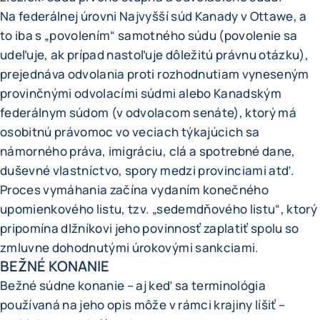
Na federálnej úrovni Najvyšší súd Kanady v Ottawe, a
to iba s „povolením“ samotného súdu (povolenie sa
udeľuje, ak prípad nastoľuje dôležitú právnu otázku),
prejednáva odvolania proti rozhodnutiam vyneseným
provinčnými odvolacími súdmi alebo Kanadským
federálnym súdom (v odvolacom senáte), ktorý má
osobitnú právomoc vo veciach týkajúcich sa
námorného práva, imigráciu, clá a spotrebné dane,
duševné vlastníctvo, spory medzi provinciami atď.
Proces vymáhania začína vydaním konečného
upomienkového listu, tzv. „sedemdňového listu“, ktorý
pripomína dlžníkovi jeho povinnosť zaplatiť spolu so
zmluvne dohodnutými úrokovými sankciami.
BEŽNÉ KONANIE
Bežné súdne konanie – aj keď sa terminológia
používaná na jeho opis môže v rámci krajiny líšiť –