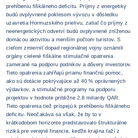
prehĺbeniu fiškálneho deficitu. Príjmy z energetiky
budú ovplyvnené poklesom vývozu v dôsledku
uzavretia Hormuzského prielivu, zatiaľ čo príjmy z
neenergetických odvetví budú ovplyvnené zníženou
domácou aktivitou a menším počtom turistov. S
cieľom zmierniť dopad regionálnej vojny oznámili
orgány cielené fiškálne stimulačné opatrenia
zamerané na podporu podnikov a dôvery investorov.
Tieto opatrenia zahŕňajú priamu finančnú pomoc,
ako sú dotácie pokrývajúce až 40 % oprávnených
výdavkov, a stimulačné programy na podporu
projektov v hodnote približne 2,8 miliardy QAR.
Tieto opatrenia tiež prispejú k prehĺbeniu fiškálneho
deficitu. Neočakáva sa však, že by to v
krátkodobom horizonte predstavovalo štrukturálne
riziká pre verejné financie, keďže krajina ťaží z