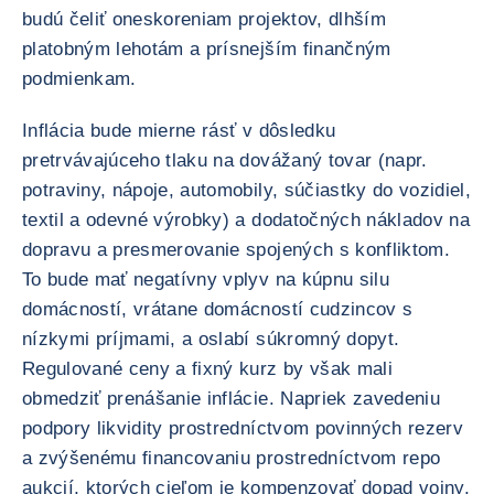
budú čeliť oneskoreniam projektov, dlhším
platobným lehotám a prísnejším finančným
podmienkam.
Inflácia bude mierne rásť v dôsledku
pretrvávajúceho tlaku na dovážaný tovar (napr.
potraviny, nápoje, automobily, súčiastky do vozidiel,
textil a odevné výrobky) a dodatočných nákladov na
dopravu a presmerovanie spojených s konfliktom.
To bude mať negatívny vplyv na kúpnu silu
domácností, vrátane domácností cudzincov s
nízkymi príjmami, a oslabí súkromný dopyt.
Regulované ceny a fixný kurz by však mali
obmedziť prenášanie inflácie. Napriek zavedeniu
podpory likvidity prostredníctvom povinných rezerv
a zvýšenému financovaniu prostredníctvom repo
aukcií, ktorých cieľom je kompenzovať dopad vojny,