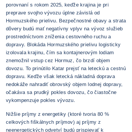
porovnaní s rokom 2025, keďže krajina je pri
preprave svojho vývozu úplne závislá od
Hormuzského prielivu. Bezpečnostné obavy a strata
dôvery budú mať negatívny vplyv na vývoz služieb
prostredníctvom zníženia cestovného ruchu a
dopravy. Blokáda Hormuzského prielivu logisticky
izolovala krajinu, čím sa kontajnerovým lodiam
znemožnil vstup cez Hormuz, čo brzdí objem
dovozu. To prinútilo Katar prejsť na leteckú a cestnú
dopravu. Keďže však letecká nákladná doprava
nedokáže nahradiť obrovský objem lodnej dopravy,
očakáva sa prudký pokles dovozu, čo čiastočne
vykompenzuje pokles vývozu.
Nižšie príjmy z energetiky (ktoré tvoria 80 %
celkových fiškálnych príjmov) aj príjmy z
neenergetických odvetví budú prispievať k