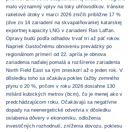
malo významný vplyv na toky uhľovodíkov. Iránske
raketové útoky v marci 2026 zničili približne 17 %
(dve zo 14 zariadení na skvapalňovanie) katarskej
exportnej kapacity LNG v zariadení Ras Laffan.
Opravy budú podľa odhadov trvať tri až päť rokov.
Napriek čiastočnému obnoveniu prevádzky po
regionálnom prímerí od 22. apríla je obnova
zariadenia naďalej pomalá a rozšírenie zariadenia
North Field East sa tým oneskorí až o jeden rok. V
dôsledku toho sa očakáva pokles ťažby zemného
plynu o 20 %, pričom v roku 2026 dosiahne 130
miliárd kubických metrov (bcm), čo je menej ako v
predchádzajúcom roku. Očakávajú sa negatívne
dopady na neenergetické odvetvia v dôsledku
oslabenia dôvery v ekonomiku, odloženia
investičných rozhodnutí, zníženia dovozu, poklesu