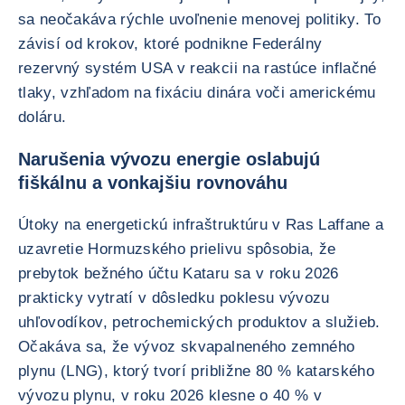
sa neočakáva rýchle uvoľnenie menovej politiky. To
závisí od krokov, ktoré podnikne Federálny
rezervný systém USA v reakcii na rastúce inflačné
tlaky, vzhľadom na fixáciu dinára voči americkému
doláru.
Narušenia vývozu energie oslabujú
fiškálnu a vonkajšiu rovnováhu
Útoky na energetickú infraštruktúru v Ras Laffane a
uzavretie Hormuzského prielivu spôsobia, že
prebytok bežného účtu Kataru sa v roku 2026
prakticky vytratí v dôsledku poklesu vývozu
uhľovodíkov, petrochemických produktov a služieb.
Očakáva sa, že vývoz skvapalneného zemného
plynu (LNG), ktorý tvorí približne 80 % katarského
vývozu plynu, v roku 2026 klesne o 40 % v