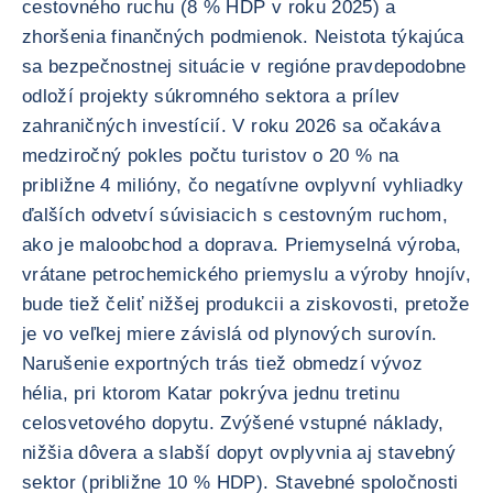
cestovného ruchu (8 % HDP v roku 2025) a
zhoršenia finančných podmienok. Neistota týkajúca
sa bezpečnostnej situácie v regióne pravdepodobne
odloží projekty súkromného sektora a prílev
zahraničných investícií. V roku 2026 sa očakáva
medziročný pokles počtu turistov o 20 % na
približne 4 milióny, čo negatívne ovplyvní vyhliadky
ďalších odvetví súvisiacich s cestovným ruchom,
ako je maloobchod a doprava. Priemyselná výroba,
vrátane petrochemického priemyslu a výroby hnojív,
bude tiež čeliť nižšej produkcii a ziskovosti, pretože
je vo veľkej miere závislá od plynových surovín.
Narušenie exportných trás tiež obmedzí vývoz
hélia, pri ktorom Katar pokrýva jednu tretinu
celosvetového dopytu. Zvýšené vstupné náklady,
nižšia dôvera a slabší dopyt ovplyvnia aj stavebný
sektor (približne 10 % HDP). Stavebné spoločnosti