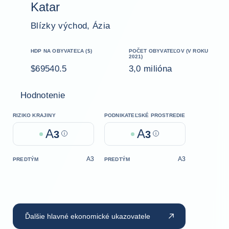
Katar
Blízky východ, Ázia
HDP NA OBYVATEĽA ($)
POČET OBYVATEĽOV (V ROKU
2021)
$69540.5
3,0 milióna
Hodnotenie
RIZIKO KRAJINY
PODNIKATEĽSKÉ PROSTREDIE
A
A
3
Help
3
Help
A3
A3
PREDTÝM
PREDTÝM
Ďalšie hlavné ekonomické ukazovatele