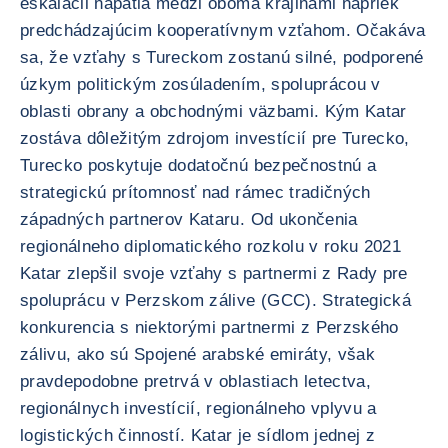
eskalácii napätia medzi oboma krajinami napriek
predchádzajúcim kooperatívnym vzťahom. Očakáva
sa, že vzťahy s Tureckom zostanú silné, podporené
úzkym politickým zosúladením, spoluprácou v
oblasti obrany a obchodnými väzbami. Kým Katar
zostáva dôležitým zdrojom investícií pre Turecko,
Turecko poskytuje dodatočnú bezpečnostnú a
strategickú prítomnosť nad rámec tradičných
západných partnerov Kataru. Od ukončenia
regionálneho diplomatického rozkolu v roku 2021
Katar zlepšil svoje vzťahy s partnermi z Rady pre
spoluprácu v Perzskom zálive (GCC). Strategická
konkurencia s niektorými partnermi z Perzského
zálivu, ako sú Spojené arabské emiráty, však
pravdepodobne pretrvá v oblastiach letectva,
regionálnych investícií, regionálneho vplyvu a
logistických činností. Katar je sídlom jednej z