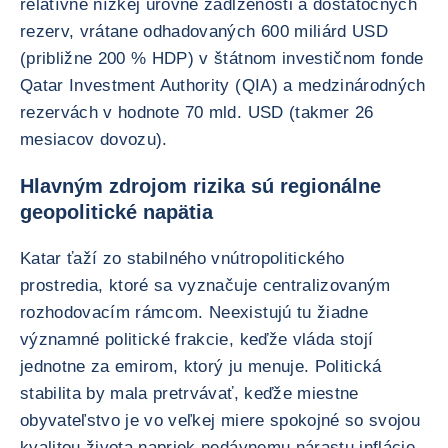
relatívne nízkej úrovne zadlženosti a dostatočných
rezerv, vrátane odhadovaných 600 miliárd USD
(približne 200 % HDP) v štátnom investičnom fonde
Qatar Investment Authority (QIA) a medzinárodných
rezervách v hodnote 70 mld. USD (takmer 26
mesiacov dovozu).
Hlavným zdrojom rizika sú regionálne
geopolitické napätia
Katar ťaží zo stabilného vnútropolitického
prostredia, ktoré sa vyznačuje centralizovaným
rozhodovacím rámcom. Neexistujú tu žiadne
významné politické frakcie, keďže vláda stojí
jednotne za emirom, ktorý ju menuje. Politická
stabilita by mala pretrvávať, keďže miestne
obyvateľstvo je vo veľkej miere spokojné so svojou
kvalitou života napriek nedávnemu nárastu inflácie