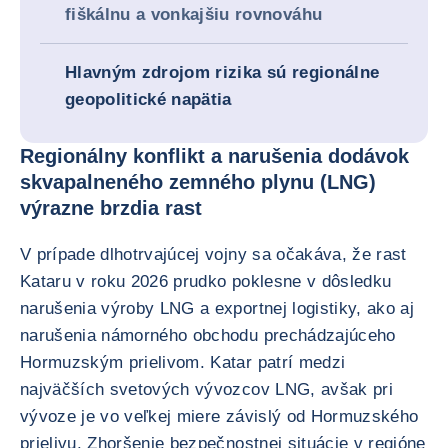
fiškálnu a vonkajšiu rovnováhu
Hlavným zdrojom rizika sú regionálne
geopolitické napätia
Regionálny konflikt a narušenia dodávok
skvapalneného zemného plynu (LNG)
výrazne brzdia rast
V prípade dlhotrvajúcej vojny sa očakáva, že rast
Kataru v roku 2026 prudko poklesne v dôsledku
narušenia výroby LNG a exportnej logistiky, ako aj
narušenia námorného obchodu prechádzajúceho
Hormuzským prielivom. Katar patrí medzi
najväčších svetových vývozcov LNG, avšak pri
vývoze je vo veľkej miere závislý od Hormuzského
prielivu. Zhoršenie bezpečnostnej situácie v regióne