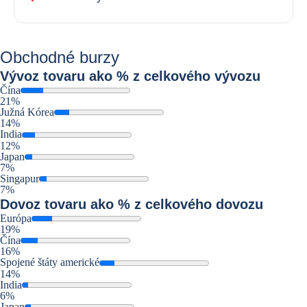
Obchodné burzy
Vývoz
tovaru ako % z celkového vývozu
Čína
21%
Južná Kórea
14%
India
12%
Japan
7%
Singapur
7%
Dovoz
tovaru ako % z celkového dovozu
Európa
19%
Čína
16%
Spojené štáty americké
14%
India
6%
Japan