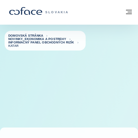
Prejsť na obsah
Späť na domovskú stránku
M
COFACE FOR TRADE - WEBOVÁ STRÁNK
SLOVAKIA
DOMOVSKÁ STRÁNKA
NOVINKY, EKONOMIKA A POSTREHY
INFORMAČNÝ PANEL OBCHODNÝCH RIZÍK
KATAR