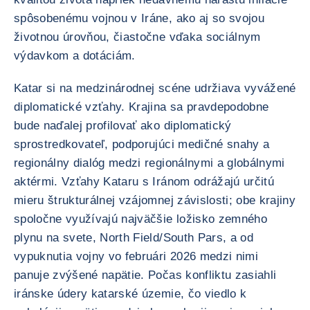
spôsobenému vojnou v Iráne, ako aj so svojou
životnou úrovňou, čiastočne vďaka sociálnym
výdavkom a dotáciám.
Katar si na medzinárodnej scéne udržiava vyvážené
diplomatické vzťahy. Krajina sa pravdepodobne
bude naďalej profilovať ako diplomatický
sprostredkovateľ, podporujúci medičné snahy a
regionálny dialóg medzi regionálnymi a globálnymi
aktérmi. Vzťahy Kataru s Iránom odrážajú určitú
mieru štrukturálnej vzájomnej závislosti; obe krajiny
spoločne využívajú najväčšie ložisko zemného
plynu na svete, North Field/South Pars, a od
vypuknutia vojny vo februári 2026 medzi nimi
panuje zvýšené napätie. Počas konfliktu zasiahli
iránske údery katarské územie, čo viedlo k