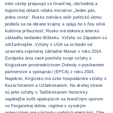
tieto väzby prejavujú vo finančnej, obchodnej a
logistickej oblasti vďaka iniciatíve „Jeden pás,
jedna cesta“. Rusko zohráva skôr politickú úlohu:
podieľa sa na obrane krajiny a spája ho s ňou silná
kultúrna príbuznosť; Rusko má dokonca leteckú
základňu neďaleko Biškeku. Vzťahy so Západom sú
zdržanlivejšie. Vzťahy s USA sa ochladili od
uzavretia vojenskej základne Manas v roku 2014.
Európska únia zase posilnila svoje vzťahy s
Kirgizskom prostredníctvom Dohody o posilnenom
partnerstve a spolupráci (EPCA) z roku 2024.
Napokon, Kirgizsko má úzke hospodárske vzťahy s
Kazachstanom a Uzbekistanom. Na druhej strane
sú jeho vzťahy s Tadžikistanom historicky
napätejšie kvôli opakujúcim sa hraničným sporom
vo Ferganskej doline, regióne s vysokým
potenciálom pre výstavbu vodných elektrární. Obe