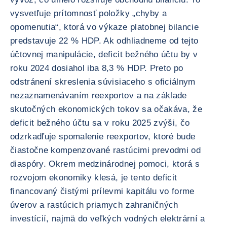
vysvetľuje prítomnosť položky „chyby a
opomenutia“, ktorá vo výkaze platobnej bilancie
predstavuje 22 % HDP. Ak odhliadneme od tejto
účtovnej manipulácie, deficit bežného účtu by v
roku 2024 dosiahol iba 8,3 % HDP. Preto po
odstránení skreslenia súvisiaceho s oficiálnym
nezaznamenávaním reexportov a na základe
skutočných ekonomických tokov sa očakáva, že
deficit bežného účtu sa v roku 2025 zvýši, čo
odzrkadľuje spomalenie reexportov, ktoré bude
čiastočne kompenzované rastúcimi prevodmi od
diaspóry. Okrem medzinárodnej pomoci, ktorá s
rozvojom ekonomiky klesá, je tento deficit
financovaný čistými prílevmi kapitálu vo forme
úverov a rastúcich priamych zahraničných
investícií, najmä do veľkých vodných elektrární a