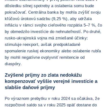
dôsledku silnej spotreby a oslabenia somu bude
pokračovať. Centrálna banka by mohla zvýšiť svoju
kľúčovú úrokovú sadzbu (9,25 %), aby udržala
infláciu v rámci svojho cieľového rozpätia 5–7 %, čo
by obmedzilo investície do nehnuteľností. Po druhé,
rusko-ukrajinská vojna má zmiešané účinky:
stimuluje reexport, avšak predpokladané
spomalenie ruskej ekonomiky alebo oslabenie rubľa
by mohli negatívne ovplyvniť remitencie od
diaspóry.
Zvýšené príjmy zo zlata nedokážu
kompenzovať vyššie verejné investície a
slabšie daňové príjmy
Po výraznom prebytku v roku 2024 sa očakáva, že
rozpočtové saldo sa v roku 2025 opäť dostane do