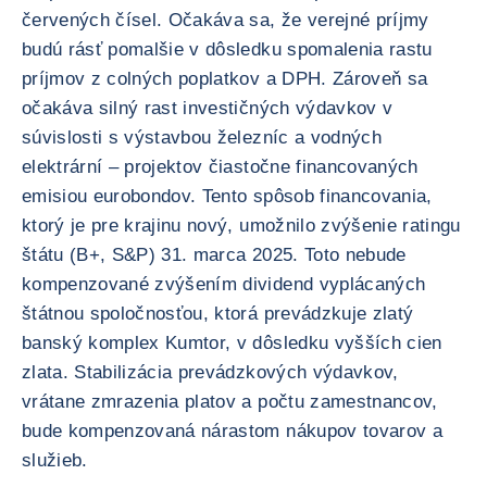
červených čísel. Očakáva sa, že verejné príjmy
budú rásť pomalšie v dôsledku spomalenia rastu
príjmov z colných poplatkov a DPH. Zároveň sa
očakáva silný rast investičných výdavkov v
súvislosti s výstavbou železníc a vodných
elektrární – projektov čiastočne financovaných
emisiou eurobondov. Tento spôsob financovania,
ktorý je pre krajinu nový, umožnilo zvýšenie ratingu
štátu (B+, S&P) 31. marca 2025. Toto nebude
kompenzované zvýšením dividend vyplácaných
štátnou spoločnosťou, ktorá prevádzkuje zlatý
banský komplex Kumtor, v dôsledku vyšších cien
zlata. Stabilizácia prevádzkových výdavkov,
vrátane zmrazenia platov a počtu zamestnancov,
bude kompenzovaná nárastom nákupov tovarov a
služieb.