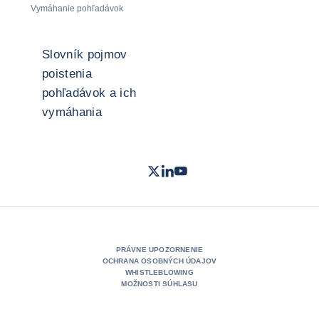
Vymáhanie pohľadávok
Slovník pojmov
poistenia
pohľadávok a ich
vymáhania
Twitter
LinkedIn
Youtube
- Coface
- Coface
- Coface
PRÁVNE UPOZORNENIE
OCHRANA OSOBNÝCH ÚDAJOV
WHISTLEBLOWING
MOŽNOSTI SÚHLASU