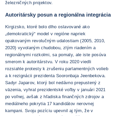
železničných projektov.
Autoritársky posun a regionálna integrácia
Kirgizsko, ktoré bolo dlho oslavované ako
„demokratický“ model v regióne napriek
opakovaným revolučným udalostiam (2005, 2010,
2020) vyvolaným chudobou, zlým riadením a
regionálnymi rozkolmi, sa pomaly, ale iste posúva
smerom k autoritárstvu. V roku 2020 viedli
rozsiahle protesty k zrušeniu parlamentných volieb
a k rezignácii prezidenta Sooronbaja Jeenbekova.
Sadyr Japarov, ktorý bol nedávno prepustený z
väzenia, vyhral prezidentské voľby v januári 2021
po voľnej, avšak z hľadiska finančných zdrojov a
mediálneho pokrytia 17 kandidátov nerovnej
kampani. Svoju pozíciu upevnil aj tým, že v