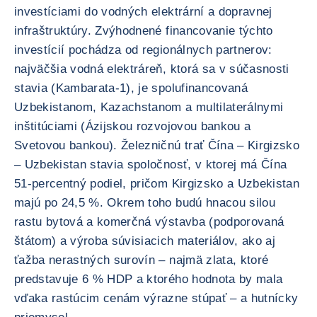
investíciami do vodných elektrární a dopravnej
infraštruktúry. Zvýhodnené financovanie týchto
investícií pochádza od regionálnych partnerov:
najväčšia vodná elektráreň, ktorá sa v súčasnosti
stavia (Kambarata-1), je spolufinancovaná
Uzbekistanom, Kazachstanom a multilaterálnymi
inštitúciami (Ázijskou rozvojovou bankou a
Svetovou bankou). Železničnú trať Čína – Kirgizsko
– Uzbekistan stavia spoločnosť, v ktorej má Čína
51-percentný podiel, pričom Kirgizsko a Uzbekistan
majú po 24,5 %. Okrem toho budú hnacou silou
rastu bytová a komerčná výstavba (podporovaná
štátom) a výroba súvisiacich materiálov, ako aj
ťažba nerastných surovín – najmä zlata, ktoré
predstavuje 6 % HDP a ktorého hodnota by mala
vďaka rastúcim cenám výrazne stúpať – a hutnícky