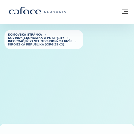
Prejsť na obsah
Späť na domovskú stránku
M
COFACE FOR TRADE - WEBOVÁ STRÁNK
SLOVAKIA
DOMOVSKÁ STRÁNKA
NOVINKY, EKONOMIKA A POSTREHY
INFORMAČNÝ PANEL OBCHODNÝCH RIZÍK
KIRGIZSKÁ REPUBLIKA (KIRGIZSKO)