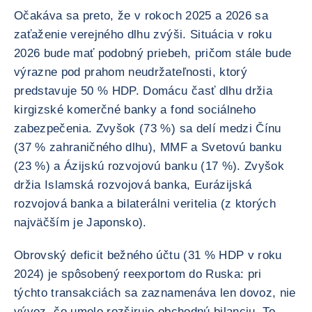
Očakáva sa preto, že v rokoch 2025 a 2026 sa
zaťaženie verejného dlhu zvýši. Situácia v roku
2026 bude mať podobný priebeh, pričom stále bude
výrazne pod prahom neudržateľnosti, ktorý
predstavuje 50 % HDP. Domácu časť dlhu držia
kirgizské komerčné banky a fond sociálneho
zabezpečenia. Zvyšok (73 %) sa delí medzi Čínu
(37 % zahraničného dlhu), MMF a Svetovú banku
(23 %) a Ázijskú rozvojovú banku (17 %). Zvyšok
držia Islamská rozvojová banka, Eurázijská
rozvojová banka a bilaterálni veritelia (z ktorých
najväčším je Japonsko).
Obrovský deficit bežného účtu (31 % HDP v roku
2024) je spôsobený reexportom do Ruska: pri
týchto transakciách sa zaznamenáva len dovoz, nie
vývoz, čo umelo rozširuje obchodnú bilanciu. To