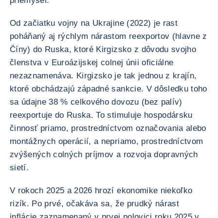
priemysel.
Od začiatku vojny na Ukrajine (2022) je rast
poháňaný aj rýchlym nárastom reexportov (hlavne z
Číny) do Ruska, ktoré Kirgizsko z dôvodu svojho
členstva v Euroázijskej colnej únii oficiálne
nezaznamenáva. Kirgizsko je tak jednou z krajín,
ktoré obchádzajú západné sankcie. V dôsledku toho
sa údajne 38 % celkového dovozu (bez palív)
reexportuje do Ruska. To stimuluje hospodársku
činnosť priamo, prostredníctvom označovania alebo
montážnych operácií, a nepriamo, prostredníctvom
zvýšených colných príjmov a rozvoja dopravných
sietí.
V rokoch 2025 a 2026 hrozí ekonomike niekoľko
rizík. Po prvé, očakáva sa, že prudký nárast
inflácie zaznamenaný v prvej polovici roku 2025 v