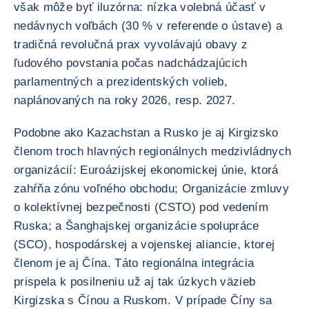
však môže byť iluzórna: nízka volebná účasť v
nedávnych voľbách (30 % v referende o ústave) a
tradičná revolučná prax vyvolávajú obavy z
ľudového povstania počas nadchádzajúcich
parlamentných a prezidentských volieb,
naplánovaných na roky 2026, resp. 2027.
Podobne ako Kazachstan a Rusko je aj Kirgizsko
členom troch hlavných regionálnych medzivládnych
organizácií: Euroázijskej ekonomickej únie, ktorá
zahŕňa zónu voľného obchodu; Organizácie zmluvy
o kolektívnej bezpečnosti (CSTO) pod vedením
Ruska; a Šanghajskej organizácie spolupráce
(SCO), hospodárskej a vojenskej aliancie, ktorej
členom je aj Čína. Táto regionálna integrácia
prispela k posilneniu už aj tak úzkych väzieb
Kirgizska s Čínou a Ruskom. V prípade Číny sa