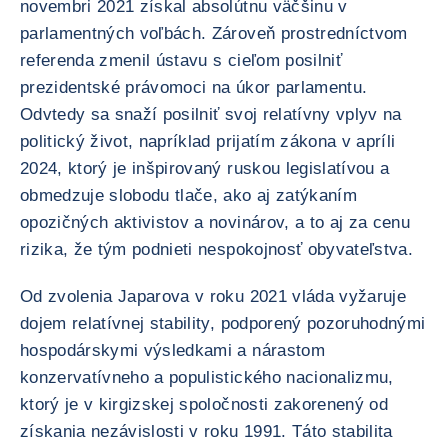
novembri 2021 získal absolútnu väčšinu v
parlamentných voľbách. Zároveň prostredníctvom
referenda zmenil ústavu s cieľom posilniť
prezidentské právomoci na úkor parlamentu.
Odvtedy sa snaží posilniť svoj relatívny vplyv na
politický život, napríklad prijatím zákona v apríli
2024, ktorý je inšpirovaný ruskou legislatívou a
obmedzuje slobodu tlače, ako aj zatýkaním
opozičných aktivistov a novinárov, a to aj za cenu
rizika, že tým podnieti nespokojnosť obyvateľstva.
Od zvolenia Japarova v roku 2021 vláda vyžaruje
dojem relatívnej stability, podporený pozoruhodnými
hospodárskymi výsledkami a nárastom
konzervatívneho a populistického nacionalizmu,
ktorý je v kirgizskej spoločnosti zakorenený od
získania nezávislosti v roku 1991. Táto stabilita