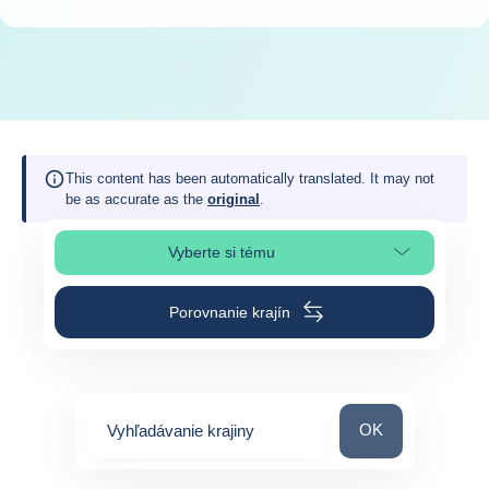
This content has been automatically translated. It may not
be as accurate as the
original
.
Vyberte si tému
Výber časti stránky
Porovnanie krajín
Vyhľadávanie kraj
OK
Vyhľadávanie krajiny
0
suggestions