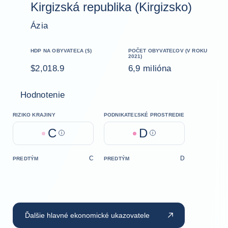
Kirgizská republika (Kirgizsko)
Ázia
HDP NA OBYVATEĽA ($)
POČET OBYVATEĽOV (V ROKU
2021)
$2,018.9
6,9 milióna
Hodnotenie
RIZIKO KRAJINY
PODNIKATEĽSKÉ PROSTREDIE
C
D
Help
Help
C
D
PREDTÝM
PREDTÝM
Ďalšie hlavné ekonomické ukazovatele