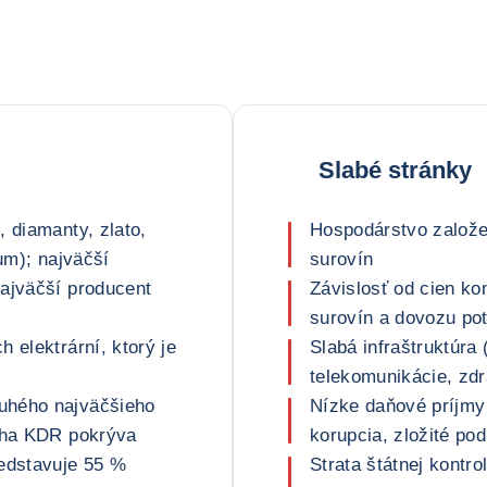
Slabé stránky
, diamanty, zlato,
Hospodárstvo založe
ium); najväčší
surovín
najväčší producent
Závislosť od cien k
surovín a dovozu pot
 elektrární, ktorý je
Slabá infraštruktúra 
telekomunikácie, zdr
uhého najväčšieho
Nízke daňové príjmy 
ocha KDR pokrýva
korupcia, zložité po
redstavuje 55 %
Strata štátnej kontr