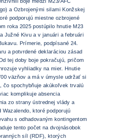
enzívnili boje medzi M23/AFC
ngo) a Ozbrojenými silami Konžskej
oré podporujú miestne ozbrojené
kom roka 2025 postúpilo hnutie M23
 Južné Kivu a v januári a februári
Bukavu. Prímerie, podpísané 24.
aru a potvrdené deklaráciou zásad
 Od tej doby boje pokračujú, pričom
hrozuje vyhliadky na mier. Hnutie
700 väzňov a má v úmysle udržať si
, čo spochybňuje akúkoľvek trvalú
viac komplikuje absencia
a zo strany ústrednej vlády a
ad Wazalendo, ktoré podporujú
evahu s odhadovaným kontingentom
aduje tento počet na dvojnásobok
ranných síl (RDF), ktorých