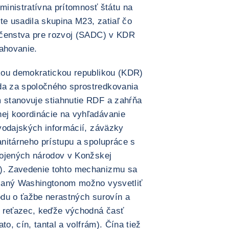
dministratívna prítomnosť štátu na
te usadila skupina M23, zatiaľ čo
očenstva pre rozvoj (SADC) v KDR
ahovanie.
kou demokratickou republikou (KDR)
a za spoločného sprostredkovania
stanovuje stiahnutie RDF a zahŕňa
j koordinácie na vyhľadávanie
vodajských informácií, záväzky
nitárneho prístupu a spolupráce s
pojených národov v Konžskej
. Zavedenie tohto mechanizmu sa
janý Washingtonom možno vysvetliť
du o ťažbe nerastných surovín a
ý reťazec, keďže východná časť
to, cín, tantal a volfrám). Čína tiež