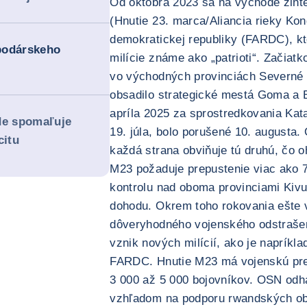
Od októbra 2023 sa na východe zint
(Hnutie 23. marca/Aliancia rieky Ko
demokratickej republiky (FARDC), kt
podárskeho
milície známe ako „patrioti“. Začiat
vo východných provinciách Severné a
obsadilo strategické mestá Goma a 
apríla 2025 za sprostredkovania Kat
de spomaľuje
19. júla, bolo porušené 10. augusta.
citu
každá strana obviňuje tú druhú, čo o
M23 požaduje prepustenie viac ako 
kontrolu nad oboma provinciami Kivu
dohodu. Okrem toho rokovania ešte 
dôveryhodného vojenského odstrašeni
vznik nových milícií, ako je napríkl
FARDC. Hnutie M23 má vojenskú pr
3 000 až 5 000 bojovníkov. OSN odh
vzhľadom na podporu rwandských ob