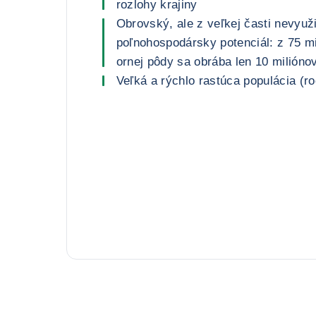
rozlohy krajiny
Obrovský, ale z veľkej časti nevyuž
poľnohospodársky potenciál: z 75 m
ornej pôdy sa obrába len 10 milióno
Veľká a rýchlo rastúca populácia (r