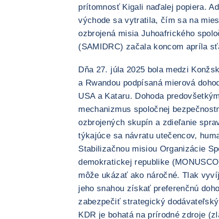
prítomnosť Kigali naďalej popiera. A
východe sa vytratila, čím sa na mies
ozbrojená misia Juhoafrického spol
(SAMIDRC) začala koncom apríla sť
Dňa 27. júla 2025 bola medzi Konžs
a Rwandou podpísaná mierová dohod
USA a Kataru. Dohoda predovšetkým 
mechanizmus spoločnej bezpečnostne
ozbrojených skupín a zdieľanie spra
týkajúce sa návratu utečencov, huma
Stabilizačnou misiou Organizácie S
demokratickej republike (MONUSCO)
môže ukázať ako náročné. Tlak vyví
jeho snahou získať preferenčnú doho
zabezpečiť strategický dodávateľsk
KDR je bohatá na prírodné zdroje (zla