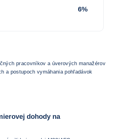
6%
ančných pracovníkov a úverových manažérov
ách a postupoch vymáhania pohľadávok
 mierovej dohody na