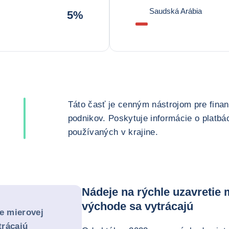
Saudská Arábia
5%
Táto časť je cenným nástrojom pre fin
podnikov. Poskytuje informácie o platb
používaných v krajine.
Nádeje na rýchle uzavretie
východe sa vytrácajú
ie mierovej
trácajú