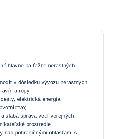
né hlavne na ťažbe nerastných
omodít v dôsledku vývozu nerastných
ravín a ropy
(cesty, elektrická energia,
avotníctvo)
a slabá správa vecí verejných,
dnikateľské prostredie
oly nad pohraničnými oblasťami s