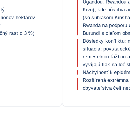
Ugandou, Rwandou a 
itý
Kivu), kde pôsobia a
iliónov hektárov
(so súhlasom Kinshas
v
Rwanda na podporu 
očný rast o 3 %)
Burundi s cieľom ob
Dôsledky konfliktu: 
situácia; povstaleck
remeselnou ťažbou a
vyvíjajú tlak na loži
Náchylnosť k epidém
Rozšírená extrémna 
obyvateľstva čelí ne