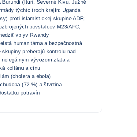
Burundi (Ituri, Severné Kivu, Južné
rmády týchto troch krajín: Uganda
y) proti islamistickej skupine ADF;
ozbrojených povstalcov M23/AFC;
medziť vplyv Rwandy
neistá humanitárna a bezpečnostná
é skupiny preberajú kontrolu nad
 nelegálnym vývozom zlata a
ská koltánu a cínu
iám (cholera a ebola)
chudoba (72 %) a štvrtina
dostatku potravín