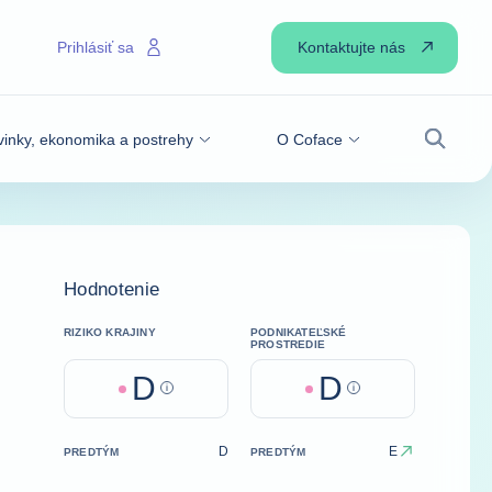
Kontaktujte nás
Prihlásiť sa
inky, ekonomika a postrehy
O Coface
Vyhľadá
Hodnotenie
RIZIKO KRAJINY
PODNIKATEĽSKÉ
PROSTREDIE
D
D
Help
Help
D
E
PREDTÝM
PREDTÝM