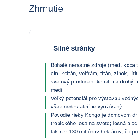
Zhrnutie
Silné stránky
Bohaté nerastné zdroje (meď, kobalt
cín, koltán, volfrám, titán, zinok, lít
svetový producent kobaltu a druhý 
medi
Veľký potenciál pre výstavbu vodných
však nedostatočne využívaný
Povodie rieky Kongo je domovom dr
tropického lesa na svete; lesná pl
takmer 130 miliónov hektárov, čo p