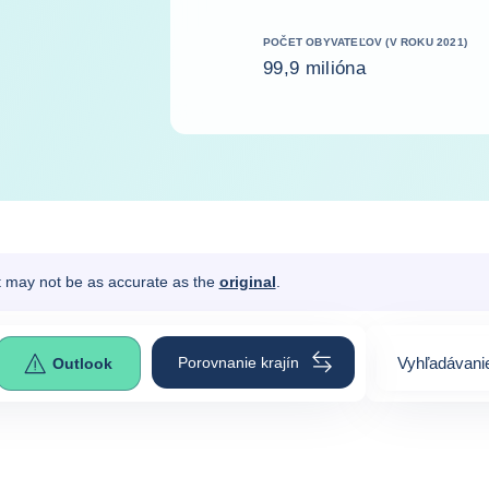
POČET OBYVATEĽOV (V ROKU 2021)
99,9 milióna
It may not be as accurate as the
original
.
Porovnanie krajín
Vyhľadávanie
Outlook
0
suggestion