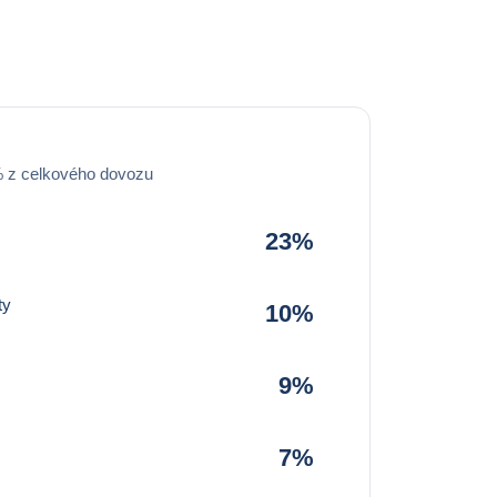
% z celkového dovozu
23%
ty
10%
9%
7%