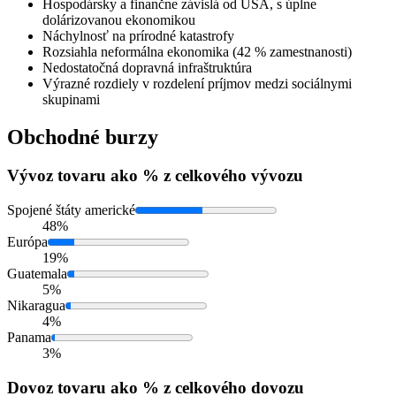
Hospodársky a finančne závislá od USA, s úplne
dolárizovanou ekonomikou
Náchylnosť na prírodné katastrofy
Rozsiahla neformálna ekonomika (42 % zamestnanosti)
Nedostatočná dopravná infraštruktúra
Výrazné rozdiely v rozdelení príjmov medzi sociálnymi
skupinami
Obchodné burzy
Vývoz
tovaru ako % z celkového vývozu
Spojené štáty americké
48%
Európa
19%
Guatemala
5%
Nikaragua
4%
Panama
3%
Dovoz
tovaru ako % z celkového dovozu