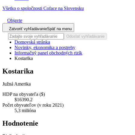
Všetko o spoločnosti Coface na Slovensku
Objavte
Zatvoriť vyhľadávanie
Späť na menu
Odoslať vyhľadávanie
Domovská stránka
Novinky, ekonomika a postrehy
Informačný panel obchodných rizík
Kostarika
Kostarika
Južná Amerika
HDP na obyvateľa ($)
$16390.2
Počet obyvateľov (v roku 2021)
5,3 milióna
Hodnotenie