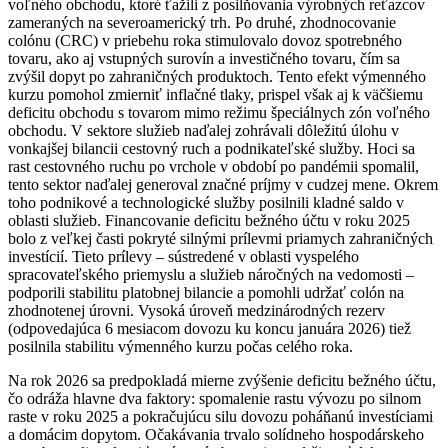
voľného obchodu, ktoré ťažili z posilňovania výrobných reťazcov
zameraných na severoamerický trh. Po druhé, zhodnocovanie
colónu (CRC) v priebehu roka stimulovalo dovoz spotrebného
tovaru, ako aj vstupných surovín a investičného tovaru, čím sa
zvýšil dopyt po zahraničných produktoch. Tento efekt výmenného
kurzu pomohol zmierniť inflačné tlaky, prispel však aj k väčšiemu
deficitu obchodu s tovarom mimo režimu špeciálnych zón voľného
obchodu. V sektore služieb naďalej zohrávali dôležitú úlohu v
vonkajšej bilancii cestovný ruch a podnikateľské služby. Hoci sa
rast cestovného ruchu po vrchole v období po pandémii spomalil,
tento sektor naďalej generoval značné príjmy v cudzej mene. Okrem
toho podnikové a technologické služby posilnili kladné saldo v
oblasti služieb. Financovanie deficitu bežného účtu v roku 2025
bolo z veľkej časti pokryté silnými prílevmi priamych zahraničných
investícií. Tieto prílevy – sústredené v oblasti vyspelého
spracovateľského priemyslu a služieb náročných na vedomosti –
podporili stabilitu platobnej bilancie a pomohli udržať colón na
zhodnotenej úrovni. Vysoká úroveň medzinárodných rezerv
(odpovedajúca 6 mesiacom dovozu ku koncu januára 2026) tiež
posilnila stabilitu výmenného kurzu počas celého roka.
Na rok 2026 sa predpokladá mierne zvýšenie deficitu bežného účtu,
čo odráža hlavne dva faktory: spomalenie rastu vývozu po silnom
raste v roku 2025 a pokračujúcu silu dovozu poháňanú investíciami
a domácim dopytom. Očakávania trvalo solídneho hospodárskeho