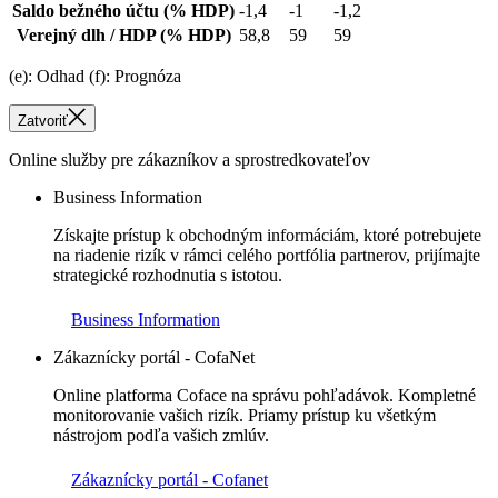
Saldo bežného účtu
(% HDP)
-1,4
-1
-1,2
Verejný dlh / HDP
(% HDP)
58,8
59
59
(e): Odhad (f): Prognóza
Zatvoriť
Online služby pre zákazníkov a sprostredkovateľov
Business Information
Získajte prístup k obchodným informáciám, ktoré potrebujete
na riadenie rizík v rámci celého portfólia partnerov, prijímajte
strategické rozhodnutia s istotou.
Business Information
Zákaznícky portál - CofaNet
Online platforma Coface na správu pohľadávok. Kompletné
monitorovanie vašich rizík. Priamy prístup ku všetkým
nástrojom podľa vašich zmlúv.
Zákaznícky portál - Cofanet