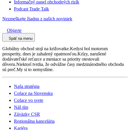
Informačný panel obchodných rizík
Podcast Trade Talk
Nezmeškajte žiadnu z našich noviniek
Objavte
Späť na menu
Globálny obchod stojí na križovatke.Kedysi bol motorom
prosperity, dnes je zahalený opatrnosťou.Krízy, narušené
dodávateľské reťazce a meniace sa priority otestovali
dôveru.Niektorí tvrdia, že odvážne časy medzinárodného obchodu
sú preč.My si to nemyslíme.
Naša stratégia
Coface na Slovensku
Coface vo svete
Náš tím
Záväzky CSR
Regionálna kancelária
Kariéra