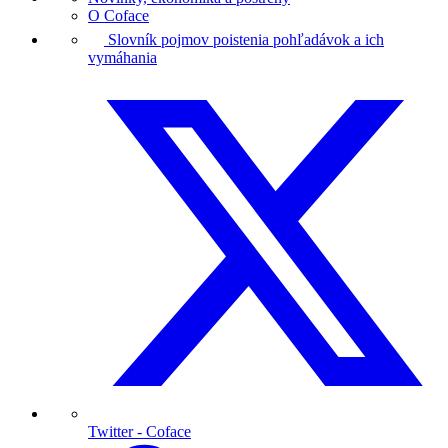
O Coface
Slovník pojmov poistenia pohľadávok a ich
vymáhania
Twitter
- Coface