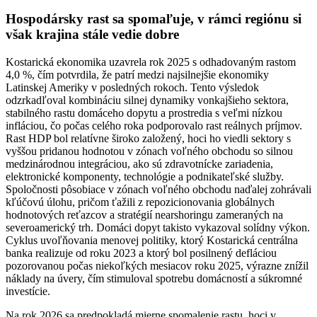
Hospodársky rast sa spomaľuje, v rámci regiónu si
však krajina stále vedie dobre
Kostarická ekonomika uzavrela rok 2025 s odhadovaným rastom
4,0 %, čím potvrdila, že patrí medzi najsilnejšie ekonomiky
Latinskej Ameriky v posledných rokoch. Tento výsledok
odzrkadľoval kombináciu silnej dynamiky vonkajšieho sektora,
stabilného rastu domáceho dopytu a prostredia s veľmi nízkou
infláciou, čo počas celého roka podporovalo rast reálnych príjmov.
Rast HDP bol relatívne široko založený, hoci ho viedli sektory s
vyššou pridanou hodnotou v zónach voľného obchodu so silnou
medzinárodnou integráciou, ako sú zdravotnícke zariadenia,
elektronické komponenty, technológie a podnikateľské služby.
Spoločnosti pôsobiace v zónach voľného obchodu naďalej zohrávali
kľúčovú úlohu, pričom ťažili z repozicionovania globálnych
hodnotových reťazcov a stratégií nearshoringu zameraných na
severoamerický trh. Domáci dopyt takisto vykazoval solídny výkon.
Cyklus uvoľňovania menovej politiky, ktorý Kostarická centrálna
banka realizuje od roku 2023 a ktorý bol posilnený defláciou
pozorovanou počas niekoľkých mesiacov roku 2025, výrazne znížil
náklady na úvery, čím stimuloval spotrebu domácností a súkromné
investície.
Na rok 2026 sa predpokladá mierne spomalenie rastu, hoci v