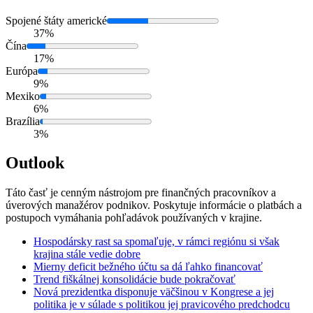
Spojené štáty americké
37%
Čína
17%
Európa
9%
Mexiko
6%
Brazília
3%
Outlook
Táto časť je cenným nástrojom pre finančných pracovníkov a
úverových manažérov podnikov. Poskytuje informácie o platbách a
postupoch vymáhania pohľadávok používaných v krajine.
Hospodársky rast sa spomaľuje, v rámci regiónu si však
krajina stále vedie dobre
Mierny deficit bežného účtu sa dá ľahko financovať
Trend fiškálnej konsolidácie bude pokračovať
Nová prezidentka disponuje väčšinou v Kongrese a jej
politika je v súlade s politikou jej pravicového predchodcu