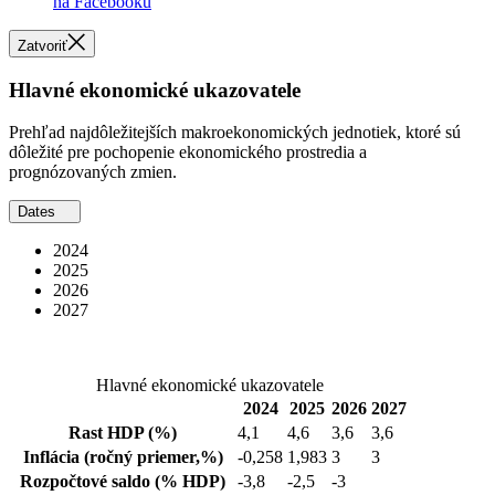
na Facebooku
Zatvoriť
Hlavné ekonomické ukazovatele
Prehľad najdôležitejších makroekonomických jednotiek, ktoré sú
dôležité pre pochopenie ekonomického prostredia a
prognózovaných zmien.
Dates
2024
2025
2026
2027
Hlavné ekonomické ukazovatele
2024
2025
2026
2027
Rast HDP
(%)
4,1
4,6
3,6
3,6
Inflácia
(ročný priemer,%)
-0,258
1,983
3
3
Rozpočtové saldo
(% HDP)
-3,8
-2,5
-3