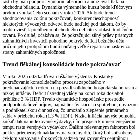
rastu by mali podporiť vnútornú absorpciu a udržiavať tlak na
obchodnú bilanciu. Dynamika výmenného kurzu bude kľúčovým
prvkom vonkajšieho scenára v roku 2026. Ak bude trend
zhodnocovania colónu pokračovať, konkurencieschopnosť
niektorých vývozných odvetví bude naďalej pod tlakom, čo by
mohlo viesť k prehĺbeniu obchodného deficitu v oblasti tradičného
tovaru. Po druhé, očakáva sa, že pokračujúci silný prílev priamych
zahraničných investícií pohodlne pokryje deficit bežného účtu,
pričom jeho protipólom budú naďalej veľké repatriácie ziskov zo
strany zahraničných spoločností.
Trend fiškálnej konsolidácie bude pokračovať
V roku 2025 odzrkadľovali fiškálne výsledky Kostariky
pokračovanie konsolidačného procesu započatého v
predchádzajúcich rokoch na pozadí solídneho hospodárskeho rastu a
nízkej inflácie. Deficit ústrednej vlády na konci roka dosiahol
približne 3 % HDP. Trvalo dynamické hospodárske prostredie
podporilo daňové príjmy, najmä tie súvisiace so spotrebou, dovozom
a podnikateľskou činnosťou, čo umožnilo zlepšenie primárneho
salda v priebehu roka (1,3 % HDP). Nízka inflácia navyše pomohla
znížiť tlak na indexované výdavky, čím prispela k umiernenejšiemu
tempu rastu verejných výdavkov. Ďalším relevantným faktorom bol
pokles priemerných nákladov na verejný dlh, ktorý bol spôsobený
cyklom znižovania úrokových sadzieb realizovaným centrálnou