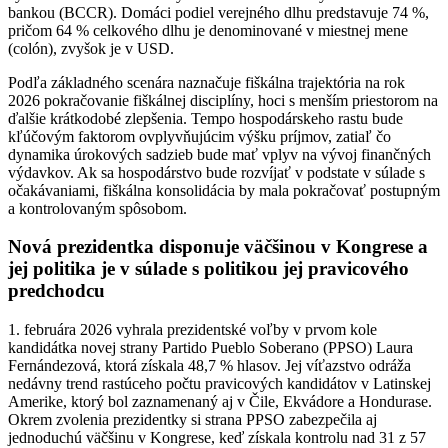
bankou (BCCR). Domáci podiel verejného dlhu predstavuje 74 %,
pričom 64 % celkového dlhu je denominované v miestnej mene
(colón), zvyšok je v USD.
Podľa základného scenára naznačuje fiškálna trajektória na rok
2026 pokračovanie fiškálnej disciplíny, hoci s menším priestorom na
ďalšie krátkodobé zlepšenia. Tempo hospodárskeho rastu bude
kľúčovým faktorom ovplyvňujúcim výšku príjmov, zatiaľ čo
dynamika úrokových sadzieb bude mať vplyv na vývoj finančných
výdavkov. Ak sa hospodárstvo bude rozvíjať v podstate v súlade s
očakávaniami, fiškálna konsolidácia by mala pokračovať postupným
a kontrolovaným spôsobom.
Nová prezidentka disponuje väčšinou v Kongrese a
jej politika je v súlade s politikou jej pravicového
predchodcu
1. februára 2026 vyhrala prezidentské voľby v prvom kole
kandidátka novej strany Partido Pueblo Soberano (PPSO) Laura
Fernándezová, ktorá získala 48,7 % hlasov. Jej víťazstvo odráža
nedávny trend rastúceho počtu pravicových kandidátov v Latinskej
Amerike, ktorý bol zaznamenaný aj v Čile, Ekvádore a Hondurase.
Okrem zvolenia prezidentky si strana PPSO zabezpečila aj
jednoduchú väčšinu v Kongrese, keď získala kontrolu nad 31 z 57