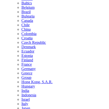
Baltics
Belgium
Brazil
Bulgaria
Canada
Chile
China
Colombia
Croatia
Czech Republic
Denmark
Ecuador
Estonia
Finland
France
Germany
Greece
Group
Hong Kong, S.A.R.
Hungary
India
Indonesia
Israel
Italy
Japan