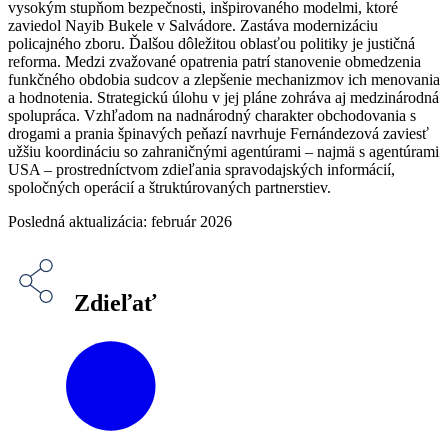
vysokým stupňom bezpečnosti, inšpirovaného modelmi, ktoré
zaviedol Nayib Bukele v Salvádore. Zastáva modernizáciu
policajného zboru. Ďalšou dôležitou oblasťou politiky je justičná
reforma. Medzi zvažované opatrenia patrí stanovenie obmedzenia
funkčného obdobia sudcov a zlepšenie mechanizmov ich menovania
a hodnotenia. Strategickú úlohu v jej pláne zohráva aj medzinárodná
spolupráca. Vzhľadom na nadnárodný charakter obchodovania s
drogami a prania špinavých peňazí navrhuje Fernándezová zaviesť
užšiu koordináciu so zahraničnými agentúrami – najmä s agentúrami
USA – prostredníctvom zdieľania spravodajských informácií,
spoločných operácií a štruktúrovaných partnerstiev.
Posledná aktualizácia: február 2026
Zdieľať