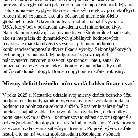
porovnaní s regionálnym priemerom bude tempo rastu naďalej silné.
Toto spomalenie vyplýva hlavne z bázických efektov po niekoľkých
rokoch silnej expanzie, ako aj z očakávaní mierne slabšieho
globálneho rastu. Okrem toho by sa mohol spomaliť vývoz do
USA, ktorý bol v očakávaní zavedenia ciel mimoriadne živý.
Napriek tomu zostávajú zachované hlavné štrukturálne hnacie sily,
ako sú integrácia do dynamických globálnych hodnotových
reťazcov, expanzia odvetví s vysokou pridanou hodnotou,
konkurencieschopnosť a diverzifikácia výroby. Sektor špičkových
technológií by mal naďalej podporovať vývoz (napriek
plánovanému zatvoreniu závodu spoločnosti Intel), zatiaľ čo
priaznivé menové podmienky a kontrolovaná inflácia by mali
udržiavať domáci dopyt. Domáci dopyt bude naďalej robustný.
Mierny deficit bežného účtu sa dá ľahko financovať
V roku 2025 si Kostarika udržala svoj mierny deficit bežného účtu,
podporený silnou dynamikou vývozu tovarov s vysokou pridanou
hodnotou a odolnosťou sektora služieb. Rozšírenie zahraničného
predaja – najmä v oblasti zdravotníckych zariadení, elektroniky a
podnikateľských služieb – kompenzovalo nárast dovozu spojený s
oživeným domácim dopytom a rastúcimi investíciami. Zložka tovaru
sa vyznačovala dvoma súbežnými trendmi. Po prvé, vývoz naďalej
rástol, a to najmä vďaka spoločnostiam pôsobiacim v zónach