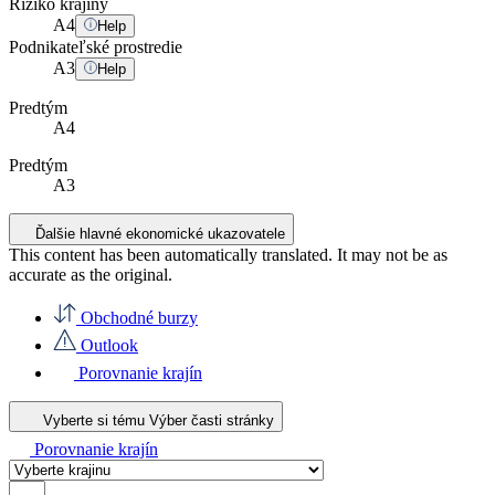
Riziko krajiny
A
4
Help
Podnikateľské prostredie
A
3
Help
Predtým
A4
Predtým
A3
Ďalšie hlavné ekonomické ukazovatele
This content has been automatically translated. It may not be as
accurate as the
original
.
Obchodné burzy
Outlook
Porovnanie krajín
Vyberte si tému
Výber časti stránky
Porovnanie krajín