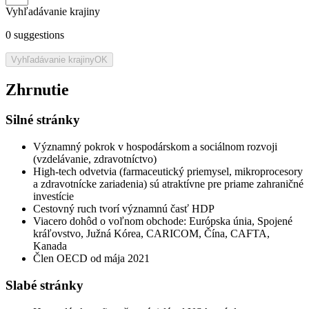
Vyhľadávanie krajiny
0
suggestions
Vyhľadávanie krajiny
OK
Zhrnutie
Silné stránky
Významný pokrok v hospodárskom a sociálnom rozvoji
(vzdelávanie, zdravotníctvo)
High-tech odvetvia (farmaceutický priemysel, mikroprocesory
a zdravotnícke zariadenia) sú atraktívne pre priame zahraničné
investície
Cestovný ruch tvorí významnú časť HDP
Viacero dohôd o voľnom obchode: Európska únia, Spojené
kráľovstvo, Južná Kórea, CARICOM, Čína, CAFTA,
Kanada
Člen OECD od mája 2021
Slabé stránky