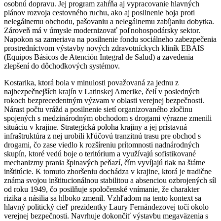
osobnú dopravu. Jej program zahŕňa aj vypracovanie hlavných
plánov rozvoja cestovného ruchu, ako aj posilnenie boja proti
nelegálnemu obchodu, pašovaniu a nelegálnemu zabíjaniu dobytka.
Zároveň má v úmysle modernizovať poľnohospodársky sektor.
Napokon sa zameriava na posilnenie fondu sociálneho zabezpečenia
prostredníctvom výstavby nových zdravotníckych kliník EBAIS
(Equipos Básicos de Atención Integral de Salud) a zavedenia
zlepšení do dôchodkových systémov.
Kostarika, ktorá bola v minulosti považovaná za jednu z
najbezpečnejších krajín v Latinskej Amerike, čelí v posledných
rokoch bezprecedentným výzvam v oblasti verejnej bezpečnosti.
Nárast počtu vrážd a posilnenie sietí organizovaného zločinu
spojených s medzinárodným obchodom s drogami výrazne zmenili
situáciu v krajine. Strategická poloha krajiny a jej prístavná
infraštruktúra z nej urobili kľúčovú tranzitnú trasu pre obchod s
drogami, čo zase viedlo k rozšíreniu prítomnosti nadnárodných
skupín, ktoré vedú boje o teritórium a využívajú sofistikované
mechanizmy prania špinavých peňazí, čím vyvíjajú tlak na štátne
inštitúcie. K tomuto zhoršeniu dochádza v krajine, ktorá je tradične
známa svojou inštitucionálnou stabilitou a absenciou ozbrojených síl
od roku 1949, čo posilňuje spoločenské vnímanie, že charakter
rizika a násilia sa hlboko zmenil. Vzhľadom na tento kontext sa
hlavný politický cieľ prezidentky Laury Fernándezovej točí okolo
verejnej bezpečnosti. Navrhuje dokončiť výstavbu megaväzenia s