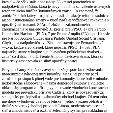
kresiel – čo však stále nedosahuje 38 kresiel potrebných na
nadpolovičnú väčšinu, ktorá je nevyhnutná na schválenie ústavných
reforiem alebo hlbších štrukturálnych zmien. To znamená, že
ambiciózne iniciatívy – najmä v oblastiach, ako je reforma súdnictva
alebo inštitucionálne zmeny – budú naďalej vyžadovať rokovania s
opozičnými stranami. Súčasné zloženie zákonodarného
zhromaždenia je nasledovné: 31 kresiel pre PPSO, 17 pre Partido
Liberación Nacional (PLN), 7 pre Frente Amplio (FA) a po 1 kresle
pre Partido Acción Ciudadana a Partido Unidad Social Cristiana.
Chýbajúca nadpolovičná väčšina predstavuje pre Fernándezovú
výzvu, keďže z 26 kresiel, ktoré nepatria PPSO, 17 patrí PLN –
najstaršej strane v krajine a jej hlavnému politickému rivalovi –
zatiaľ čo ďalších 7 drží Frente Amplio, ľavicová strana, ktorá sa
historicky zasadzovala za silný opozičný postoj.
Program Laury Fernándezovej zdôrazňuje potrebu rozširovania a
modernizácie národnej infraštruktúry. Medzi jej priority patrí
zaručenie prístupu k pitnej vode pre komunity, ktoré boli v minulosti
nedostatočne zásobované – najmä domorodé skupiny a vidiecke
oblasti. Jej program zahŕňa aj vypracovanie vhodného koncesného
modelu pre prevádzku prístavu Caldera, ktorý je považovaný za
strategický pre logistiku a zahraničný obchod krajiny. Okrem toho
navrhuje vybudovať dve nové letiská – jedno v južnej oblasti a
druhé v severovýchodnej provincii Limón, modernizovať cestnú
sieť a zmodernizovať a rozšíriť železničný systém pre nákladnú aj