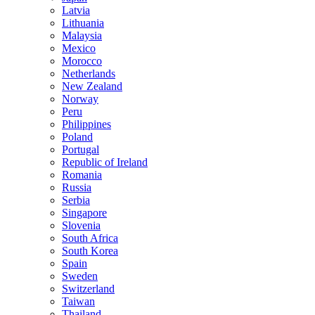
Latvia
Lithuania
Malaysia
Mexico
Morocco
Netherlands
New Zealand
Norway
Peru
Philippines
Poland
Portugal
Republic of Ireland
Romania
Russia
Serbia
Singapore
Slovenia
South Africa
South Korea
Spain
Sweden
Switzerland
Taiwan
Thailand