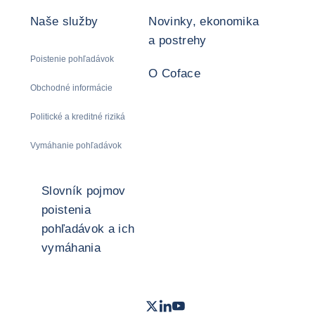
Naše služby
Novinky, ekonomika
a postrehy
Poistenie pohľadávok
O Coface
Obchodné informácie
Politické a kreditné riziká
Vymáhanie pohľadávok
Slovník pojmov
poistenia
pohľadávok a ich
vymáhania
Twitter
LinkedIn
Youtube
- Coface
- Coface
- Coface