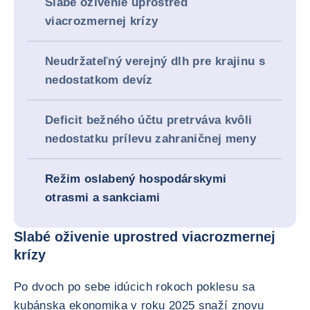
Slabé oživenie uprostred
viacrozmernej krízy
Neudržateľný verejný dlh pre krajinu s
nedostatkom devíz
Deficit bežného účtu pretrváva kvôli
nedostatku prílevu zahraničnej meny
Režim oslabený hospodárskymi
otrasmi a sankciami
Slabé oživenie uprostred viacrozmernej
krízy
Po dvoch po sebe idúcich rokoch poklesu sa
kubánska ekonomika v roku 2025 snaží znovu