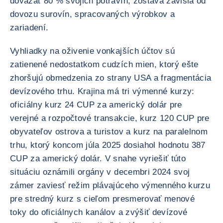
dovážať 80 % svojich potravín, zostáva závislá od
dovozu surovín, spracovaných výrobkov a
zariadení.
Vyhliadky na oživenie vonkajších účtov sú
zatienené nedostatkom cudzích mien, ktorý ešte
zhoršujú obmedzenia zo strany USA a fragmentácia
devízového trhu. Krajina má tri výmenné kurzy:
oficiálny kurz 24 CUP za americký dolár pre
verejné a rozpočtové transakcie, kurz 120 CUP pre
obyvateľov ostrova a turistov a kurz na paralelnom
trhu, ktorý koncom júla 2025 dosiahol hodnotu 387
CUP za americký dolár. V snahe vyriešiť túto
situáciu oznámili orgány v decembri 2024 svoj
zámer zaviesť režim plávajúceho výmenného kurzu
pre stredný kurz s cieľom presmerovať menové
toky do oficiálnych kanálov a zvýšiť devízové