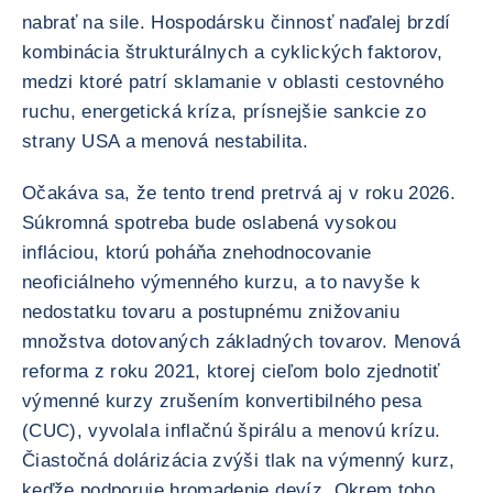
nabrať na sile. Hospodársku činnosť naďalej brzdí
kombinácia štrukturálnych a cyklických faktorov,
medzi ktoré patrí sklamanie v oblasti cestovného
ruchu, energetická kríza, prísnejšie sankcie zo
strany USA a menová nestabilita.
Očakáva sa, že tento trend pretrvá aj v roku 2026.
Súkromná spotreba bude oslabená vysokou
infláciou, ktorú poháňa znehodnocovanie
neoficiálneho výmenného kurzu, a to navyše k
nedostatku tovaru a postupnému znižovaniu
množstva dotovaných základných tovarov. Menová
reforma z roku 2021, ktorej cieľom bolo zjednotiť
výmenné kurzy zrušením konvertibilného pesa
(CUC), vyvolala inflačnú špirálu a menovú krízu.
Čiastočná dolárizácia zvýši tlak na výmenný kurz,
keďže podporuje hromadenie devíz. Okrem toho