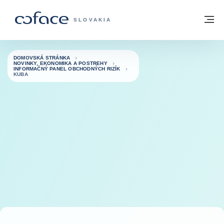
Prejsť na obsah
Späť na domovskú stránku
M
COFACE FOR TRADE - WEBOVÁ STRÁNK
SLOVAKIA
DOMOVSKÁ STRÁNKA
NOVINKY, EKONOMIKA A POSTREHY
INFORMAČNÝ PANEL OBCHODNÝCH RIZÍK
KUBA