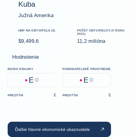
Kuba
Južná Amerika
HDP NA OBYVATEĽA ($)
POČET OBYVATEĽOV (V ROKU
2021)
$9,499.6
11,2 milióna
Hodnotenie
RIZIKO KRAJINY
PODNIKATEĽSKÉ PROSTREDIE
E
E
Help
Help
E
E
PREDTÝM
PREDTÝM
Ďalšie hlavné ekonomické ukazovatele