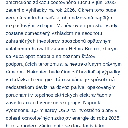
amerického zákazu cestovného ruchu v júni 2025
zatienilo vyhliadky na rok 2026. Okrem toho bude
verejná spotreba naďalej obmedzovaná napätými
rozpočtovými zdrojmi. Manévrovací priestor vlády
zostane obmedzený vzhľadom na neochotu
zahraničných investorov spôsobenú opätovným
uplatnením hlavy III zákona Helms-Burton, ktorým
sa Kuba opäť zaradila na zoznam štátov
podporujúcich terorizmus, a neatraktívnym právnym
rámcom. Nakoniec bude činnosť brzdiať aj výpadky
v dodávkach energie. Táto situácia je spôsobená
nedostatkom devíz na dovoz paliva, opakovanými
poruchami v tepelnoelektrických elektrárňach a
závislosťou od venezuelskej ropy. Napriek
vyčleneniu 1,5 miliardy USD na investičné plány v
oblasti obnoviteľných zdrojov energie do roku 2025
brzdia modernizáciu tohto sektora logistické