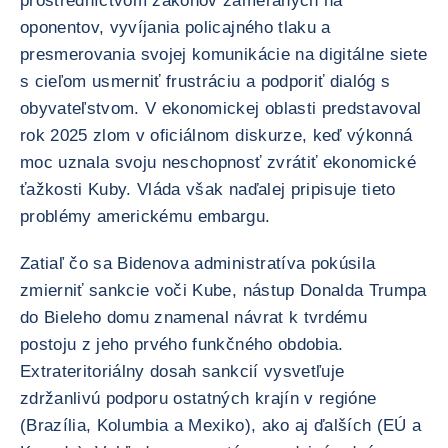
prostredníctvom zákonov zameraných na
oponentov, vyvíjania policajného tlaku a
presmerovania svojej komunikácie na digitálne siete
s cieľom usmerniť frustráciu a podporiť dialóg s
obyvateľstvom. V ekonomickej oblasti predstavoval
rok 2025 zlom v oficiálnom diskurze, keď výkonná
moc uznala svoju neschopnosť zvrátiť ekonomické
ťažkosti Kuby. Vláda však naďalej pripisuje tieto
problémy americkému embargu.
Zatiaľ čo sa Bidenova administratíva pokúsila
zmierniť sankcie voči Kube, nástup Donalda Trumpa
do Bieleho domu znamenal návrat k tvrdému
postoju z jeho prvého funkčného obdobia.
Extrateritoriálny dosah sankcií vysvetľuje
zdržanlivú podporu ostatných krajín v regióne
(Brazília, Kolumbia a Mexiko), ako aj ďalších (EÚ a