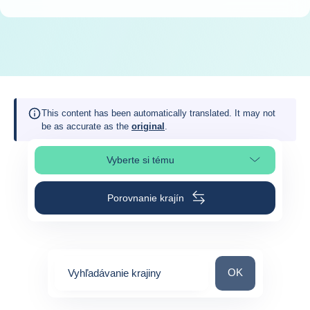
This content has been automatically translated. It may not
be as accurate as the
original
.
Vyberte si tému
Výber časti stránky
Porovnanie krajín
Vyhľadávanie kraj
OK
Vyhľadávanie krajiny
0
suggestions