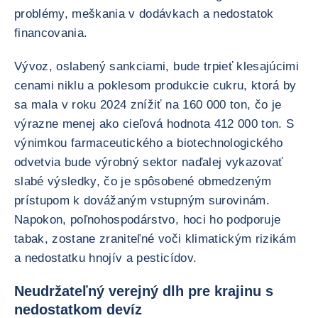
problémy, meškania v dodávkach a nedostatok
financovania.
Vývoz, oslabený sankciami, bude trpieť klesajúcimi
cenami niklu a poklesom produkcie cukru, ktorá by
sa mala v roku 2024 znížiť na 160 000 ton, čo je
výrazne menej ako cieľová hodnota 412 000 ton. S
výnimkou farmaceutického a biotechnologického
odvetvia bude výrobný sektor naďalej vykazovať
slabé výsledky, čo je spôsobené obmedzeným
prístupom k dovážaným vstupným surovinám.
Napokon, poľnohospodárstvo, hoci ho podporuje
tabak, zostane zraniteľné voči klimatickým rizikám
a nedostatku hnojív a pesticídov.
Neudržateľný verejný dlh pre krajinu s
nedostatkom devíz