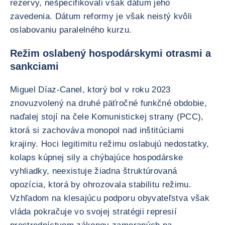
rezervy, nešpecifikovali však dátum jeho
zavedenia. Dátum reformy je však neistý kvôli
oslabovaniu paralelného kurzu.
Režim oslabený hospodárskymi otrasmi a
sankciami
Miguel Díaz-Canel, ktorý bol v roku 2023
znovuzvolený na druhé päťročné funkčné obdobie,
naďalej stojí na čele Komunistickej strany (PCC),
ktorá si zachováva monopol nad inštitúciami
krajiny. Hoci legitimitu režimu oslabujú nedostatky,
kolaps kúpnej sily a chýbajúce hospodárske
vyhliadky, neexistuje žiadna štruktúrovaná
opozícia, ktorá by ohrozovala stabilitu režimu.
Vzhľadom na klesajúcu podporu obyvateľstva však
vláda pokračuje vo svojej stratégii represií