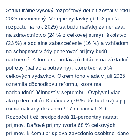
Štrukturálne vysoký rozpočtový deficit zostal v roku
2025 nezmenený. Verejné výdavky (+9 % podľa
rozpočtu na rok 2025) sa budú naďalej zameriavať
na zdravotníctvo (24 % z celkovej sumy), školstvo
(23 %) a sociálne zabezpečenie (16 %) a vzhľadom
na schopnosť vlády generovať príjmy budú
nadmerné. K tomu sa pridávajú dotácie na základné
potreby (palivo a potraviny), ktoré tvoria 5 %
celkových výdavkov. Okrem toho vláda v júli 2025
oznámila dôchodkovú reformu, ktorá má
nadobudnúť účinnosť v septembri. Ovplyvní viac
ako jeden milión Kubáncov (79 % dôchodcov) a jej
ročné náklady dosiahnu 917 miliónov USD.
Rozpočet tiež predpokladá 11-percentný nárast
príjmov. Daňové príjmy tvoria 68 % celkových
príjmov, k čomu prispieva zavedenie osobitnej dane