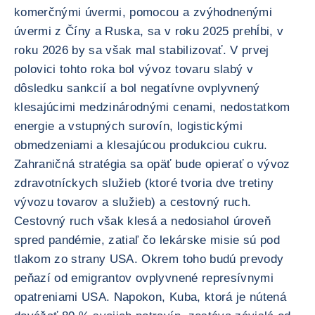
komerčnými úvermi, pomocou a zvýhodnenými
úvermi z Číny a Ruska, sa v roku 2025 prehĺbi, v
roku 2026 by sa však mal stabilizovať. V prvej
polovici tohto roka bol vývoz tovaru slabý v
dôsledku sankcií a bol negatívne ovplyvnený
klesajúcimi medzinárodnými cenami, nedostatkom
energie a vstupných surovín, logistickými
obmedzeniami a klesajúcou produkciou cukru.
Zahraničná stratégia sa opäť bude opierať o vývoz
zdravotníckych služieb (ktoré tvoria dve tretiny
vývozu tovarov a služieb) a cestovný ruch.
Cestovný ruch však klesá a nedosiahol úroveň
spred pandémie, zatiaľ čo lekárske misie sú pod
tlakom zo strany USA. Okrem toho budú prevody
peňazí od emigrantov ovplyvnené represívnymi
opatreniami USA. Napokon, Kuba, ktorá je nútená