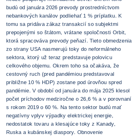
budú od januára 2026 prevody prostredníctvom
nebankových kanálov podliehať 1 % príplatku. K
tomu sa pridáva zákaz transakcií so subjektmi
prepojenými so štátom, vrátane spoločnosti Orbit,
ktorá spracováva prevody peňazí. Tieto obmedzenia
zo strany USA nasmerujú toky do neformálneho
sektora, ktorý už teraz predstavuje polovicu
celkového objemu. Okrem toho sa očakáva, že
cestovný ruch (pred pandémiou predstavoval
približne 10 % HDP) zostane pod úrovňou spred
pandémie. V období od januára do mája 2025 klesol
počet príchodov medziročne o 26,6 % a v porovnaní
s rokom 2019 o 60 %. Na tento sektor budú mať
negatívny vplyv výpadky elektrickej energie,
nedostatok tovaru a klesajúce toky z Kanady,
Ruska a kubánskej diaspory. Obnovenie