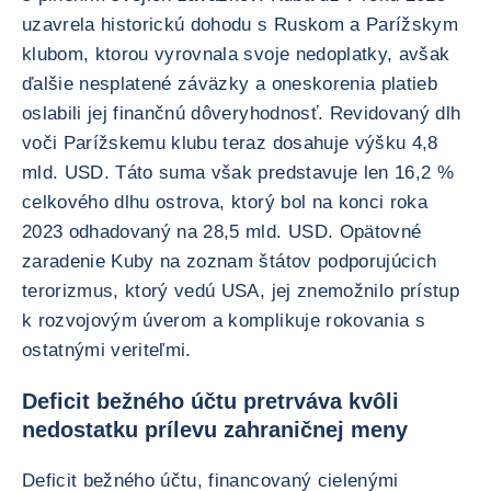
uzavrela historickú dohodu s Ruskom a Parížskym
klubom, ktorou vyrovnala svoje nedoplatky, avšak
ďalšie nesplatené záväzky a oneskorenia platieb
oslabili jej finančnú dôveryhodnosť. Revidovaný dlh
voči Parížskemu klubu teraz dosahuje výšku 4,8
mld. USD. Táto suma však predstavuje len 16,2 %
celkového dlhu ostrova, ktorý bol na konci roka
2023 odhadovaný na 28,5 mld. USD. Opätovné
zaradenie Kuby na zoznam štátov podporujúcich
terorizmus, ktorý vedú USA, jej znemožnilo prístup
k rozvojovým úverom a komplikuje rokovania s
ostatnými veriteľmi.
Deficit bežného účtu pretrváva kvôli
nedostatku prílevu zahraničnej meny
Deficit bežného účtu, financovaný cielenými