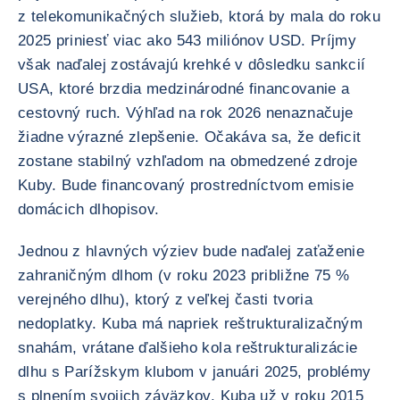
z telekomunikačných služieb, ktorá by mala do roku
2025 priniesť viac ako 543 miliónov USD. Príjmy
však naďalej zostávajú krehké v dôsledku sankcií
USA, ktoré brzdia medzinárodné financovanie a
cestovný ruch. Výhľad na rok 2026 nenaznačuje
žiadne výrazné zlepšenie. Očakáva sa, že deficit
zostane stabilný vzhľadom na obmedzené zdroje
Kuby. Bude financovaný prostredníctvom emisie
domácich dlhopisov.
Jednou z hlavných výziev bude naďalej zaťaženie
zahraničným dlhom (v roku 2023 približne 75 %
verejného dlhu), ktorý z veľkej časti tvoria
nedoplatky. Kuba má napriek reštrukturalizačným
snahám, vrátane ďalšieho kola reštrukturalizácie
dlhu s Parížskym klubom v januári 2025, problémy
s plnením svojich záväzkov. Kuba už v roku 2015