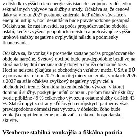
v dôsledku vyšších cien energie súvisiacich s vojnou a v dôsledku
sekundárnych vplyvov na služby a mzdy. Očakáva sa, že cenové
tlaky sa v roku 2027 postupne zmiernia, keď účinky súvisiace s
energiou ustúpia, hoci dezinflácia bude pravdepodobne postupná.
Očakáva sa, že rast investícií sa počas prognózovaného obdobia
oslabí, keďže zvýšená geopolitická neistota a pretrvávajúce vyššie
úrokové sadzby negatívne ovplyvňujú náladu a podmienky
financovania.
Očakáva sa, že vonkajšie prostredie zostane počas prognózovaného
obdobia náročné. Svetový obchod bude pravdepodobne brzdí vojna,
ktorá naďalej tlmí medzinárodný dopyt a narúša obchodné toky.
Hoci sa neistota týkajúca sa obchodných vzťahov medzi USA a EÚ
v porovnaní s rokom 2025 do určitej miery zmiernila, v rokoch 2026
a 2027 sa stále očakáva zvyškový negatívny vplyv ciel a
obchodných treníc. Štruktúra luxemburského vývozu, v ktorej
dominujú služby, poskytuje určitú ochranu, pričom finančné služby
tvoria približne 45 % celkového vývozu a ostatné služby ďalších 43
%. Slabší dopyt zo strany kľúčových európskych partnerov však
pravdepodobne obmedzí rast vývozu, v dôsledku čoho bude
vonkajší dopyt len mierne prispievať k celkovej hospodárskej
aktivite.
Všeobecne stabilná vonkajšia a fiškálna pozícia