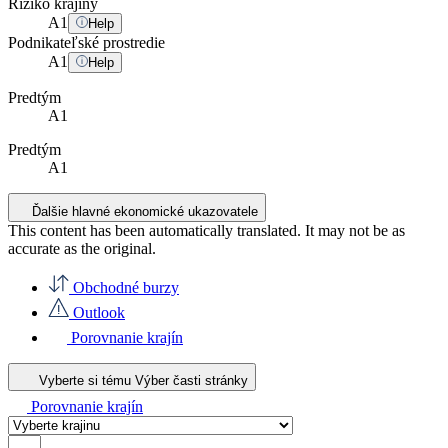
Riziko krajiny
A
1
Help
Podnikateľské prostredie
A
1
Help
Predtým
A1
Predtým
A1
Ďalšie hlavné ekonomické ukazovatele
This content has been automatically translated. It may not be as
accurate as the
original
.
Obchodné burzy
Outlook
Porovnanie krajín
Vyberte si tému
Výber časti stránky
Porovnanie krajín