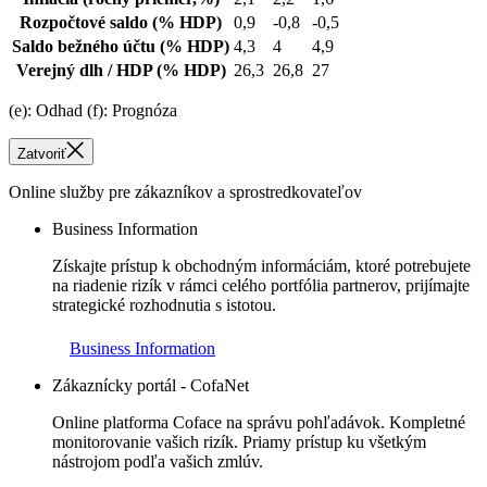
Rozpočtové saldo
(% HDP)
0,9
-0,8
-0,5
Saldo bežného účtu
(% HDP)
4,3
4
4,9
Verejný dlh / HDP
(% HDP)
26,3
26,8
27
(e): Odhad (f): Prognóza
Zatvoriť
Online služby pre zákazníkov a sprostredkovateľov
Business Information
Získajte prístup k obchodným informáciám, ktoré potrebujete
na riadenie rizík v rámci celého portfólia partnerov, prijímajte
strategické rozhodnutia s istotou.
Business Information
Zákaznícky portál - CofaNet
Online platforma Coface na správu pohľadávok. Kompletné
monitorovanie vašich rizík. Priamy prístup ku všetkým
nástrojom podľa vašich zmlúv.