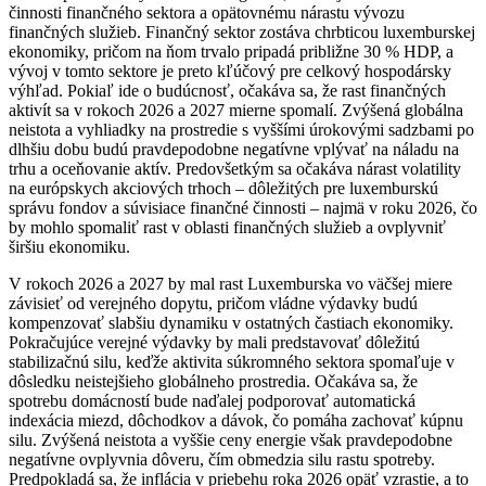
činnosti finančného sektora a opätovnému nárastu vývozu
finančných služieb. Finančný sektor zostáva chrbticou luxemburskej
ekonomiky, pričom na ňom trvalo pripadá približne 30 % HDP, a
vývoj v tomto sektore je preto kľúčový pre celkový hospodársky
výhľad. Pokiaľ ide o budúcnosť, očakáva sa, že rast finančných
aktivít sa v rokoch 2026 a 2027 mierne spomalí. Zvýšená globálna
neistota a vyhliadky na prostredie s vyššími úrokovými sadzbami po
dlhšiu dobu budú pravdepodobne negatívne vplývať na náladu na
trhu a oceňovanie aktív. Predovšetkým sa očakáva nárast volatility
na európskych akciových trhoch – dôležitých pre luxemburskú
správu fondov a súvisiace finančné činnosti – najmä v roku 2026, čo
by mohlo spomaliť rast v oblasti finančných služieb a ovplyvniť
širšiu ekonomiku.
V rokoch 2026 a 2027 by mal rast Luxemburska vo väčšej miere
závisieť od verejného dopytu, pričom vládne výdavky budú
kompenzovať slabšiu dynamiku v ostatných častiach ekonomiky.
Pokračujúce verejné výdavky by mali predstavovať dôležitú
stabilizačnú silu, keďže aktivita súkromného sektora spomaľuje v
dôsledku neistejšieho globálneho prostredia. Očakáva sa, že
spotrebu domácností bude naďalej podporovať automatická
indexácia miezd, dôchodkov a dávok, čo pomáha zachovať kúpnu
silu. Zvýšená neistota a vyššie ceny energie však pravdepodobne
negatívne ovplyvnia dôveru, čím obmedzia silu rastu spotreby.
Predpokladá sa, že inflácia v priebehu roka 2026 opäť vzrastie, a to