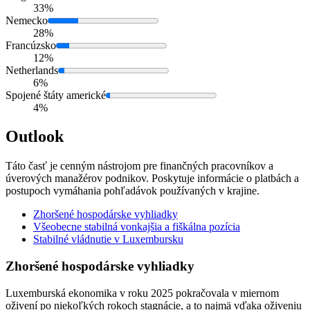
33%
Nemecko
28%
Francúzsko
12%
Netherlands
6%
Spojené štáty americké
4%
Outlook
Táto časť je cenným nástrojom pre finančných pracovníkov a
úverových manažérov podnikov. Poskytuje informácie o platbách a
postupoch vymáhania pohľadávok používaných v krajine.
Zhoršené hospodárske vyhliadky
Všeobecne stabilná vonkajšia a fiškálna pozícia
Stabilné vládnutie v Luxembursku
Zhoršené hospodárske vyhliadky
Luxemburská ekonomika v roku 2025 pokračovala v miernom
oživení po niekoľkých rokoch stagnácie, a to najmä vďaka oživeniu