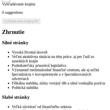
Vyhľadávanie krajiny
0
suggestions
Vyhľadávanie krajiny
OK
Zhrnutie
Silné stránky
Vysoká životná úroveň
Veľmi atraktívna situácia na trhu práce, aj pre ľudí zo
susedných krajín
Podnikateľsky priaznivá legislatíva
Významné medzinárodné finančné centrum, ale aj určitá
špecializácia v kovopriemysle a v špecializovaných
odvetviach
Fiškálna stabilita, nízky verejný dlh a silná vonkajšia pozícia
Politická stabilita
Slabé stránky
Veľká závislosť od finančného sektora