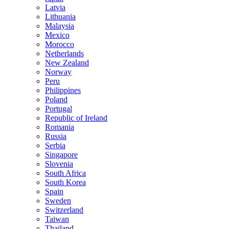
Latvia
Lithuania
Malaysia
Mexico
Morocco
Netherlands
New Zealand
Norway
Peru
Philippines
Poland
Portugal
Republic of Ireland
Romania
Russia
Serbia
Singapore
Slovenia
South Africa
South Korea
Spain
Sweden
Switzerland
Taiwan
Thailand