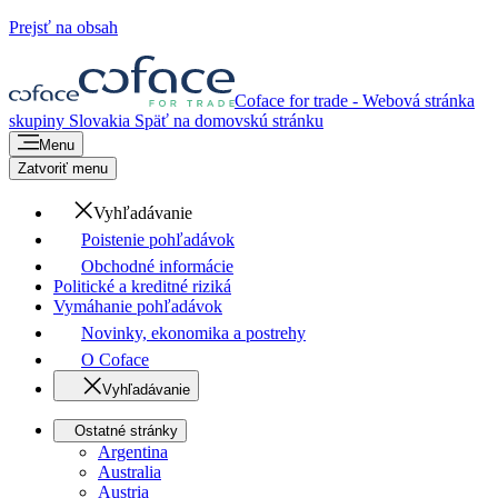
Prejsť na obsah
Coface for trade - Webová stránka
skupiny
Slovakia
Späť na domovskú stránku
Menu
Zatvoriť menu
Vyhľadávanie
Poistenie pohľadávok
Obchodné informácie
Politické a kreditné riziká
Vymáhanie pohľadávok
Novinky, ekonomika a postrehy
O Coface
Vyhľadávanie
Ostatné stránky
Argentina
Australia
Austria