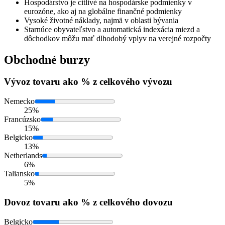
Hospodárstvo je citlivé na hospodárske podmienky v
eurozóne, ako aj na globálne finančné podmienky
Vysoké životné náklady, najmä v oblasti bývania
Starnúce obyvateľstvo a automatická indexácia miezd a
dôchodkov môžu mať dlhodobý vplyv na verejné rozpočty
Obchodné burzy
Vývoz
tovaru ako % z celkového vývozu
Nemecko
25%
Francúzsko
15%
Belgicko
13%
Netherlands
6%
Taliansko
5%
Dovoz
tovaru ako % z celkového dovozu
Belgicko