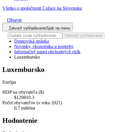
Všetko o spoločnosti Coface na Slovensku
Objavte
Zatvoriť vyhľadávanie
Späť na menu
Odoslať vyhľadávanie
Domovská stránka
Novinky, ekonomika a postrehy
Informačný panel obchodných rizík
Luxembursko
Luxembursko
Európa
HDP na obyvateľa ($)
$129810.3
Počet obyvateľov (v roku 2021)
0,7 milióna
Hodnotenie