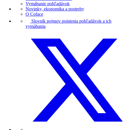
Vymáhanie pohľadávok
Novinky, ekonomika a postrehy
O Coface
Slovník pojmov poistenia pohľadávok a ich
vymáhania