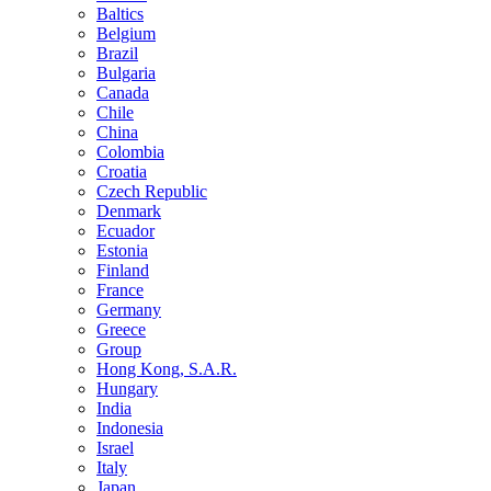
Baltics
Belgium
Brazil
Bulgaria
Canada
Chile
China
Colombia
Croatia
Czech Republic
Denmark
Ecuador
Estonia
Finland
France
Germany
Greece
Group
Hong Kong, S.A.R.
Hungary
India
Indonesia
Israel
Italy
Japan