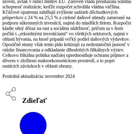
úrovni, avšak v rámci limitov EÚ. Zároveň vláda preukázala solídnu
schopnosť realizácie, keďže rozpočet schválila vládna väčšina.
Kľúčové opatrenia zahŕňajú zvýšenie sadzieb dôchodkových
príspevkov z 24 % na 25,5 % a cielené daňové stimuly zamerané na
podporu súkromných investícií, najmä do mladších firiem. Rozpočet
kladie silný dôraz na rast a sociálnu súdržnosť, pričom sa v ňom
počítá s „rekordnými investíciami“ vo všetkých sektoroch, najmä v
oblasti bývania, na ktoré pripadá veľký podiel daňových výdavkov.
Opozičné strany však tento plán kritizujú za nedostatočnú jasnosť v
otázke financovania a odkladanie dlhodobých fiškálnych výziev.
Celkovo fiškálna politika naďalej uprednostňuje ochranu príjmov a
dôveru v zložitom makroekonomickom prostredí, a to popri
rastúcich záväzkoch v oblasti obrany.
Posledná aktualizácia: november 2024
Zdieľať