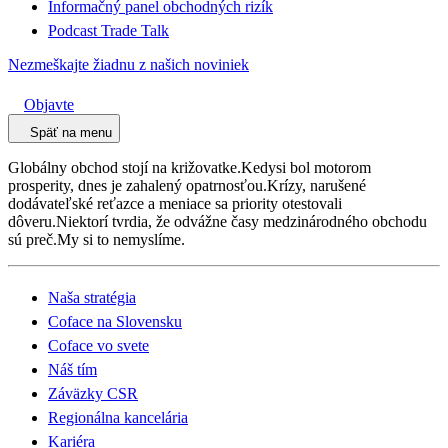
Informačný panel obchodných rizík
Podcast Trade Talk
Nezmeškajte žiadnu z našich noviniek
Objavte
Späť na menu
Globálny obchod stojí na križovatke.Kedysi bol motorom
prosperity, dnes je zahalený opatrnosťou.Krízy, narušené
dodávateľské reťazce a meniace sa priority otestovali
dôveru.Niektorí tvrdia, že odvážne časy medzinárodného obchodu
sú preč.My si to nemyslíme.
Naša stratégia
Coface na Slovensku
Coface vo svete
Náš tím
Záväzky CSR
Regionálna kancelária
Kariéra