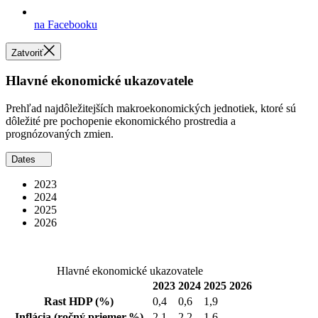
na Facebooku
Zatvoriť
Hlavné ekonomické ukazovatele
Prehľad najdôležitejších makroekonomických jednotiek, ktoré sú
dôležité pre pochopenie ekonomického prostredia a
prognózovaných zmien.
Dates
2023
2024
2025
2026
Hlavné ekonomické ukazovatele
2023
2024
2025
2026
Rast HDP
(%)
0,4
0,6
1,9
Inflácia
(ročný priemer,%)
2,1
2,2
1,6