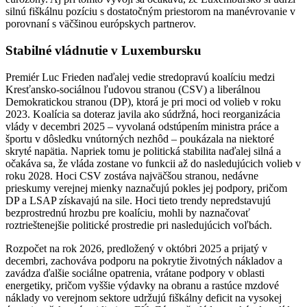
silnú fiškálnu pozíciu s dostatočným priestorom na manévrovanie v
porovnaní s väčšinou európskych partnerov.
Stabilné vládnutie v Luxembursku
Premiér Luc Frieden naďalej vedie stredopravú koalíciu medzi
Kresťansko-sociálnou ľudovou stranou (CSV) a liberálnou
Demokratickou stranou (DP), ktorá je pri moci od volieb v roku
2023. Koalícia sa doteraz javila ako súdržná, hoci reorganizácia
vlády v decembri 2025 – vyvolaná odstúpením ministra práce a
športu v dôsledku vnútorných nezhôd – poukázala na niektoré
skryté napätia. Napriek tomu je politická stabilita naďalej silná a
očakáva sa, že vláda zostane vo funkcii až do nasledujúcich volieb v
roku 2028. Hoci CSV zostáva najväčšou stranou, nedávne
prieskumy verejnej mienky naznačujú pokles jej podpory, pričom
DP a LSAP získavajú na sile. Hoci tieto trendy nepredstavujú
bezprostrednú hrozbu pre koalíciu, mohli by naznačovať
roztrieštenejšie politické prostredie pri nasledujúcich voľbách.
Rozpočet na rok 2026, predložený v októbri 2025 a prijatý v
decembri, zachováva podporu na pokrytie životných nákladov a
zavádza ďalšie sociálne opatrenia, vrátane podpory v oblasti
energetiky, pričom vyššie výdavky na obranu a rastúce mzdové
náklady vo verejnom sektore udržujú fiškálny deficit na vysokej