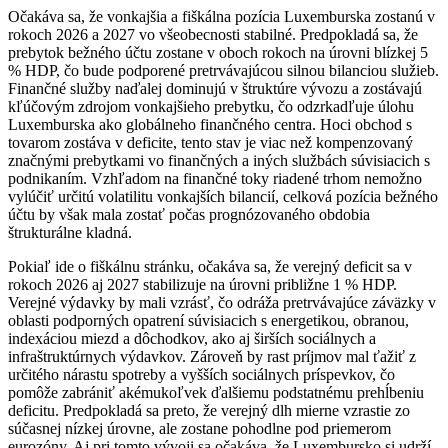
Očakáva sa, že vonkajšia a fiškálna pozícia Luxemburska zostanú v
rokoch 2026 a 2027 vo všeobecnosti stabilné. Predpokladá sa, že
prebytok bežného účtu zostane v oboch rokoch na úrovni blízkej 5
% HDP, čo bude podporené pretrvávajúcou silnou bilanciou služieb.
Finančné služby naďalej dominujú v štruktúre vývozu a zostávajú
kľúčovým zdrojom vonkajšieho prebytku, čo odzrkadľuje úlohu
Luxemburska ako globálneho finančného centra. Hoci obchod s
tovarom zostáva v deficite, tento stav je viac než kompenzovaný
značnými prebytkami vo finančných a iných službách súvisiacich s
podnikaním. Vzhľadom na finančné toky riadené trhom nemožno
vylúčiť určitú volatilitu vonkajších bilancií, celková pozícia bežného
účtu by však mala zostať počas prognózovaného obdobia
štrukturálne kladná.
Pokiaľ ide o fiškálnu stránku, očakáva sa, že verejný deficit sa v
rokoch 2026 aj 2027 stabilizuje na úrovni približne 1 % HDP.
Verejné výdavky by mali vzrásť, čo odráža pretrvávajúce záväzky v
oblasti podporných opatrení súvisiacich s energetikou, obranou,
indexáciou miezd a dôchodkov, ako aj širších sociálnych a
infraštruktúrnych výdavkov. Zároveň by rast príjmov mal ťažiť z
určitého nárastu spotreby a vyšších sociálnych príspevkov, čo
pomôže zabrániť akémukoľvek ďalšiemu podstatnému prehĺbeniu
deficitu. Predpokladá sa preto, že verejný dlh mierne vzrastie zo
súčasnej nízkej úrovne, ale zostane pohodlne pod priemerom
eurozóny. Aj pri tomto vývoji sa očakáva, že Luxembursko si udrží