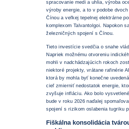
spracovanie medi a uhlia, výroba ocel
výroby energie, a to v podobe dvoch
Čínou a veľkej tepelnej elektrárne
komplexom Talvantolgoi. Napokon sa
železničných spojení s Čínou.
Tieto investície svedčia o snahe vlá
Napriek možnému otvoreniu indického
mohli v nadchádzajúcich rokoch zost
niektoré projekty, vrátane rafinérie 
ktorá by mohla byť konečne uvedená
cieľ zmierniť nedostatok energie, kt
zvyšuje infláciu. Ako bolo vysvetlené
bude v roku 2026 naďalej spomaľovať
spojení s rizikom oslabenia tugriku p
Fiškálna konsolidácia tváro