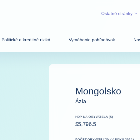
Ostatné stránky
Politické a kreditné riziká
Vymáhanie pohľadávok
Nov
Mongolsko
Ázia
HDP NA OBYVATEĽA ($)
$5,796.5
POČET OBYVATEĽOV (V ROKU 2021)