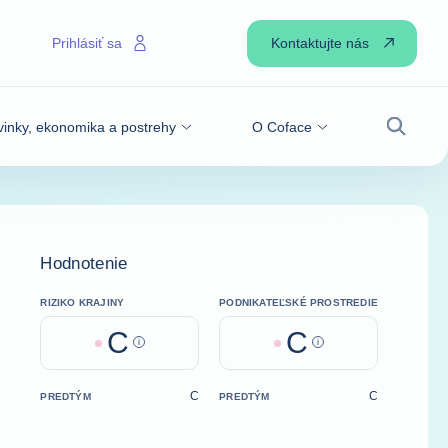
Kontaktujte nás
Prihlásiť sa
inky, ekonomika a postrehy
O Coface
Vyhľadá
Hodnotenie
RIZIKO KRAJINY
PODNIKATEĽSKÉ PROSTREDIE
C
C
Help
Help
C
C
PREDTÝM
PREDTÝM