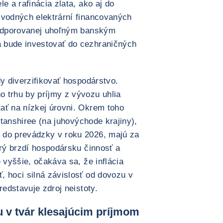
e a rafinácia zlata, ako aj do
 vodných elektrární financovaných
 podporovanej uhoľným banským
 bude investovať do cezhraničných
dy diverzifikovať hospodárstvo.
 trhu by príjmy z vývozu uhlia
ať na nízkej úrovni. Okrem toho
Altanshiree (na juhovýchode krajiny),
 do prevádzky v roku 2026, majú za
orý brzdí hospodársku činnosť a
 vyššie, očakáva sa, že inflácia
, hoci silná závislosť od dovozu v
redstavuje zdroj neistoty.
u v tvár klesajúcim príjmom