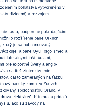
rskeho sektora po mimoriadne
rozdelením bohatstva vytvoreného v
laty dividend) a rozvojom
enie rastu, podporené pokračujúcim
možnilo rozšírenie bane Orkhon
, ktorý je samofinancovaný
vádzkuje, a bane Oyu Tolgoi (meď a
ultilaterálnymi inštitúciami,
i pre exportné úvery a anglo-
káva sa tiež zintenzívnenie
ektov, často zameraných na ťažbu
ránový banský komplex Zuuvch-
dzkovaný spoločnosťou Orano, v
drová elektráreň. K tomu sa pridajú
myslu, ako sú závody na