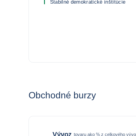
Stabilné demokratické inštitúcie
Obchodné burzy
Vývoz
tovaru ako % z celkového výv