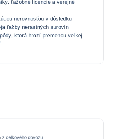
iky, ťažobné licencie a verejné
stúcou nerovnosťou v dôsledku
oja ťažby nerastných surovín
pôdy, ktorá hrozí premenou veľkej
ť
% z celkového dovozu