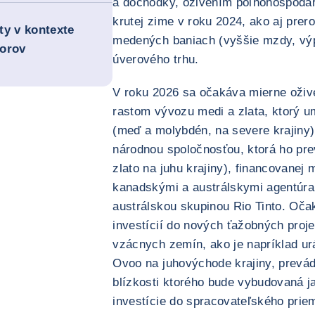
a dôchodky, oživením poľnohospodá
krutej zime v roku 2024, ako aj pre
ity v kontexte
medených baniach (vyššie mzdy, výp
porov
úverového trhu.
V roku 2026 sa očakáva mierne oživ
rastom vývozu medi a zlata, ktorý u
(meď a molybdén, na severe krajiny)
národnou spoločnosťou, ktorá ho pre
zlato na juhu krajiny), financovanej m
kanadskými a austrálskymi agentúram
austrálskou skupinou Rio Tinto. Oča
investícií do nových ťažobných proj
vzácnych zemín, ako je napríklad u
Ovoo na juhovýchode krajiny, prevá
blízkosti ktorého bude vybudovaná ja
investície do spracovateľského prie