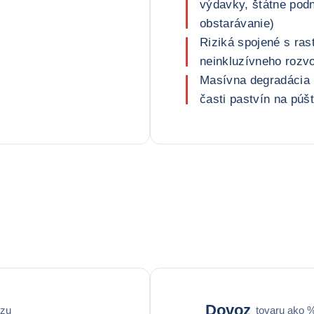
výdavky, štátne podn
obstarávanie)
Riziká spojené s ra
neinkluzívneho rozv
Masívna degradácia 
časti pastvín na púš
Dovoz
ozu
tovaru ako 