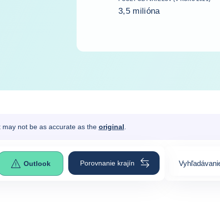
3,5 milióna
It may not be as accurate as the
original
.
Porovnanie krajín
Vyhľadávanie
Outlook
0
suggestion