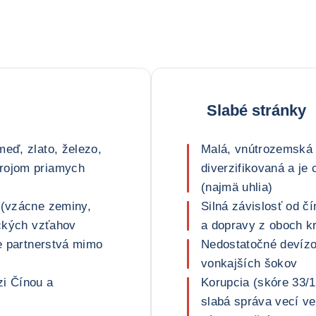
Slabé stránky
meď, zlato, železo,
Malá, vnútrozemská 
drojom priamych
diverzifikovaná a je 
(najmä uhlia)
 (vzácne zeminy,
Silná závislosť od č
ických vzťahov
a dopravy z oboch kr
ne partnerstvá mimo
Nedostatočné devízo
vonkajších šokov
zi Čínou a
Korupcia (skóre 33/1
slabá správa vecí ve