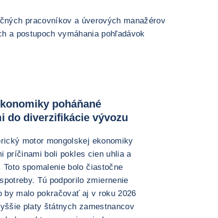
ančných pracovníkov a úverových manažérov
ách a postupoch vymáhania pohľadávok
 ekonomiky poháňané
 do diverzifikácie vývozu
torický motor mongolskej ekonomiky
i príčinami boli pokles cien uhlia a
. Toto spomalenie bolo čiastočne
potreby. Tú podporilo zmiernenie
čo by malo pokračovať aj v roku 2026
vyššie platy štátnych zamestnancov