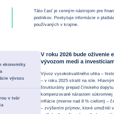
Táto časť je cenným nástrojom pre fin
podnikov. Poskytuje informácie o platb
používaných v krajine.
V roku 2026 bude oživenie
vývozom medi a investíciami
ie ekonomiky
a
Vývoz vysokokvalitného uhlia – his
kácie vývozu
– v roku 2025 stratil na sile. Hlavným
štrukturálny prepad čínskeho dopytu
kompenzované nárastom súkromnej s
rou v tvár
inflácie (mierne nad 8 % cieľom) – 
ia
– zvýšením príjmov, ktoré umožnili 