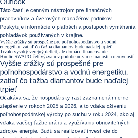
Outlook
Táto časť je cenným nástrojom pre finančných
pracovníkov a úverových manažérov podnikov.
Poskytuje informácie o platbách a postupoch vymáhania
pohľadávok používaných v krajine.
Vyššie zrážky sú prospešné pre poľnohospodárstvo a vodnú
energetiku, zatiaľ čo ťažba diamantov bude naďalej trpieť
Trvalo vysoký verejný deficit, ale domáce financovanie
Hnutie SWAPO čelí výzvam v podobe nezamestnanosti a nerovností
Vyššie zrážky sú prospešné pre
poľnohospodárstvo a vodnú energetiku,
zatiaľ čo ťažba diamantov bude naďalej
trpieť
Očakáva sa, že hospodársky rast zaznamená mierne
zlepšenie v rokoch 2025 a 2026, a to vďaka oživeniu
poľnohospodárskej výroby po suchu v roku 2024, ako aj
vďaka väčšej ťažbe uránu a využívaniu obnoviteľných
zdrojov energie. Budú sa realizovať investície do