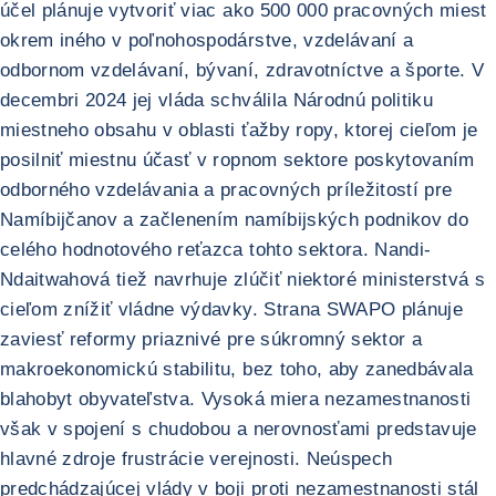
účel plánuje vytvoriť viac ako 500 000 pracovných miest
okrem iného v poľnohospodárstve, vzdelávaní a
odbornom vzdelávaní, bývaní, zdravotníctve a športe. V
decembri 2024 jej vláda schválila Národnú politiku
miestneho obsahu v oblasti ťažby ropy, ktorej cieľom je
posilniť miestnu účasť v ropnom sektore poskytovaním
odborného vzdelávania a pracovných príležitostí pre
Namíbijčanov a začlenením namíbijských podnikov do
celého hodnotového reťazca tohto sektora. Nandi-
Ndaitwahová tiež navrhuje zlúčiť niektoré ministerstvá s
cieľom znížiť vládne výdavky. Strana SWAPO plánuje
zaviesť reformy priaznivé pre súkromný sektor a
makroekonomickú stabilitu, bez toho, aby zanedbávala
blahobyt obyvateľstva. Vysoká miera nezamestnanosti
však v spojení s chudobou a nerovnosťami predstavuje
hlavné zdroje frustrácie verejnosti. Neúspech
predchádzajúcej vlády v boji proti nezamestnanosti stál