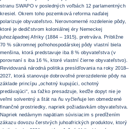
stranu SWAPO v posledných voľbách 12 parlamentných
kresiel. Okrem toho pozemková reforma naďalej
polarizuje obyvateľstvo. Nerovnomerné rozdelenie pôdy,
ktoré je dedičstvom koloniálnej éry Nemeckej
juhozápadnej Afriky (1884 – 1915), pretrváva. Približne
70 % súkromnej poľnohospodárskej pôdy vlastní biela
menšina, ktorá predstavuje iba 8 % obyvateľstva (v
porovnaní s iba 16 %, ktoré vlastní čierne obyvateľstvo).
Revidovaná národná politika presídľovania na roky 2018–
2027, ktorá stanovuje dobrovoľné prerozdelenie pôdy na
základe princípu „ochotný kupujúci, ochotný
predávajúci“, sa ťažko presadzuje, keďže dopyt nie je
veľmi solventný a štát na ňu vyčleňuje len obmedzené
finančné prostriedky, napriek požiadavkám obyvateľstva.
Napriek nedávnym napätiam súvisiacim s predĺžením
zákazu dovozu čerstvých juhoafrických produktov, ktorý