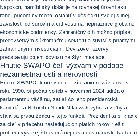
Napokon, namíbijský dolár je na rovnakej úrovni ako
rand, pričom by mohol oslabiť v dôsledku svojej silnej
závislosti od surovín a citlivosti na nepriaznivé globálne
ekonomické podmienky. Zahraničný dlh možno pripísať
predovšetkým súkromnému sektoru a súvisí s priamymi
zahraničnými investíciami. Devízové rezervy
predstavujú objem dovozu na štyri mesiace.
Hnutie SWAPO čelí výzvam v podobe
nezamestnanosti a nerovností
Hnutie SWAPO, ktoré viedlo k získaniu nezávislosti v
roku 1990, si počas volieb v novembri 2024 udržalo
parlamentnú väčšinu, zatiaľ čo jeho prezidentská
kandidátka Netumbo Nandi-Ndaitwah vyhrala voľby a
stala sa prvou ženou v tejto funkcii. Prezidentka si kladie
za cieľ v priebehu nasledujúcich piatich rokov riešiť
problém vysokej štrukturálnej nezamestnanosti. Na tento