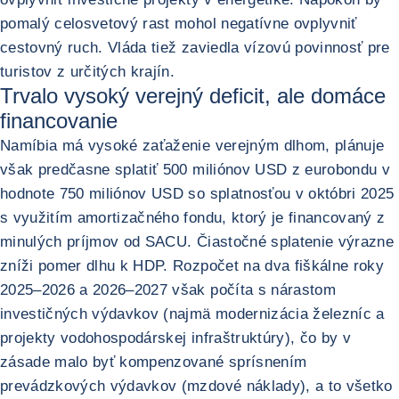
pomalý celosvetový rast mohol negatívne ovplyvniť
cestovný ruch. Vláda tiež zaviedla vízovú povinnosť pre
turistov z určitých krajín.
Trvalo vysoký verejný deficit, ale domáce
financovanie
Namíbia má vysoké zaťaženie verejným dlhom, plánuje
však predčasne splatiť 500 miliónov USD z eurobondu v
hodnote 750 miliónov USD so splatnosťou v októbri 2025
s využitím amortizačného fondu, ktorý je financovaný z
minulých príjmov od SACU. Čiastočné splatenie výrazne
zníži pomer dlhu k HDP. Rozpočet na dva fiškálne roky
2025–2026 a 2026–2027 však počíta s nárastom
investičných výdavkov (najmä modernizácia železníc a
projekty vodohospodárskej infraštruktúry), čo by v
zásade malo byť kompenzované sprísnením
prevádzkových výdavkov (mzdové náklady), a to všetko