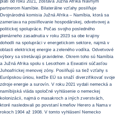
platí od roku 2021, zostáva Južná Afrika hlavným
partnerom Namíbie. Bilaterálne vzťahy posilňuje
Dvojnárodná komisia Južná Afrika – Namíbia, ktorá sa
zameriava na posilňovanie hospodárskej, odvetvovej a
politickej spolupráce. Počas svojho posledného
plenárneho zasadnutia v roku 2023 sa obe krajiny
dohodli na spolupráci v energetickom sektore, najmä v
oblasti elektrickej energie a zeleného vodíka. Odvetvové
výbory sa stretávajú pravidelne. Okrem toho sú Namíbia
a Južná Afrika spolu s Lesothom a Eswatini súčasťou
Juhoafrickej menovej zóny. Posilňujú sa tiež vzťahy s
Európskou úniou, keďže EÚ sa snaží diverzifikovať svoje
zdroje energie a surovín. V roku 2021 vydali nemecká a
namíbijská vláda spoločné vyhlásenie o nemeckej
kolonizácii, najmä o masakroch a iných zverstvách,
ktoré nasledovali po povstaní kmeňov Herero a Nama v
rokoch 1904 až 1908. V tomto vyhlásení Nemecko