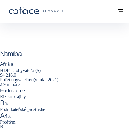
Prejsť na obsah
Späť na domovskú stránku
M
COFACE FOR TRADE - WEBOVÁ STRÁNK
SLOVAKIA
Namíbia
Afrika
HDP na obyvateľa ($)
$4,216.0
Počet obyvateľov (v roku 2021)
2,9 milióna
Hodnotenie
Riziko krajiny
B
Help
Podnikateľské prostredie
A
4
Help
Predtým
B