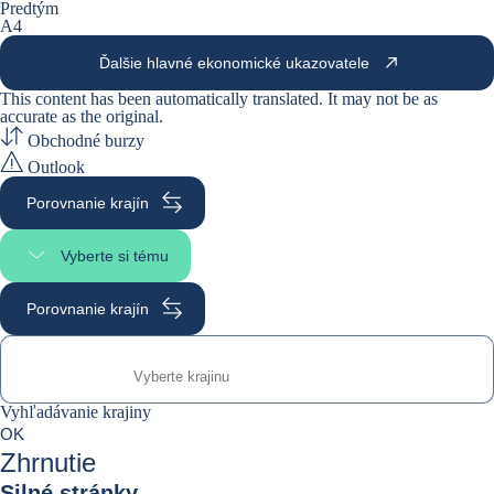
Predtým
A4
Ďalšie hlavné ekonomické ukazovatele
This content has been automatically translated. It may not be as
accurate as the
original
.
Obchodné burzy
Outlook
Porovnanie krajín
Vyberte si tému
Výber časti stránky
Porovnanie krajín
Vyhľadávanie krajiny
Vyhľadávanie krajiny
0
OK
suggestions
Zhrnutie
Silné stránky