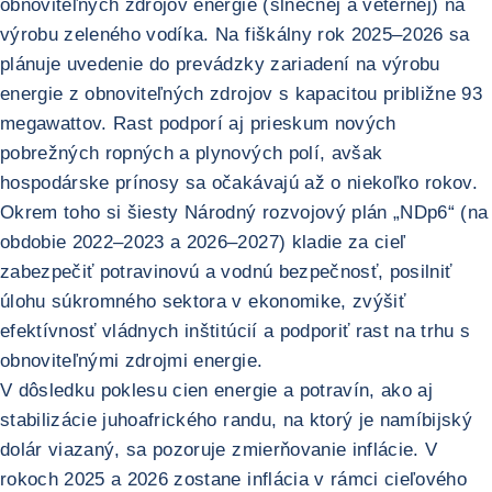
obnoviteľných zdrojov energie (slnečnej a veternej) na
výrobu zeleného vodíka. Na fiškálny rok 2025–2026 sa
plánuje uvedenie do prevádzky zariadení na výrobu
energie z obnoviteľných zdrojov s kapacitou približne 93
megawattov. Rast podporí aj prieskum nových
pobrežných ropných a plynových polí, avšak
hospodárske prínosy sa očakávajú až o niekoľko rokov.
Okrem toho si šiesty Národný rozvojový plán „NDp6“ (na
obdobie 2022–2023 a 2026–2027) kladie za cieľ
zabezpečiť potravinovú a vodnú bezpečnosť, posilniť
úlohu súkromného sektora v ekonomike, zvýšiť
efektívnosť vládnych inštitúcií a podporiť rast na trhu s
obnoviteľnými zdrojmi energie.
V dôsledku poklesu cien energie a potravín, ako aj
stabilizácie juhoafrického randu, na ktorý je namíbijský
dolár viazaný, sa pozoruje zmierňovanie inflácie. V
rokoch 2025 a 2026 zostane inflácia v rámci cieľového