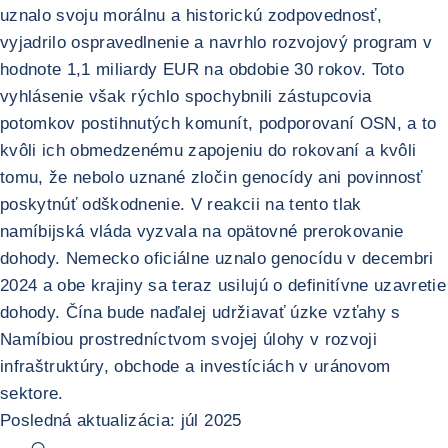
uznalo svoju morálnu a historickú zodpovednosť,
vyjadrilo ospravedlnenie a navrhlo rozvojový program v
hodnote 1,1 miliardy EUR na obdobie 30 rokov. Toto
vyhlásenie však rýchlo spochybnili zástupcovia
potomkov postihnutých komunít, podporovaní OSN, a to
kvôli ich obmedzenému zapojeniu do rokovaní a kvôli
tomu, že nebolo uznané zločin genocídy ani povinnosť
poskytnúť odškodnenie. V reakcii na tento tlak
namíbijská vláda vyzvala na opätovné prerokovanie
dohody. Nemecko oficiálne uznalo genocídu v decembri
2024 a obe krajiny sa teraz usilujú o definitívne uzavretie
dohody. Čína bude naďalej udržiavať úzke vzťahy s
Namíbiou prostredníctvom svojej úlohy v rozvoji
infraštruktúry, obchode a investíciách v uránovom
sektore.
Posledná aktualizácia: júl 2025