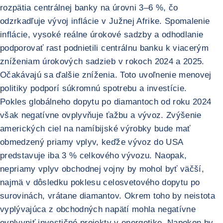
rozpätia centrálnej banky na úrovni 3–6 %, čo
odzrkadľuje vývoj inflácie v Južnej Afrike. Spomalenie
inflácie, vysoké reálne úrokové sadzby a odhodlanie
podporovať rast podnietili centrálnu banku k viacerým
zníženiam úrokových sadzieb v rokoch 2024 a 2025.
Očakávajú sa ďalšie zníženia. Toto uvoľnenie menovej
politiky podporí súkromnú spotrebu a investície.
Pokles globálneho dopytu po diamantoch od roku 2024
však negatívne ovplyvňuje ťažbu a vývoz. Zvýšenie
amerických ciel na namíbijské výrobky bude mať
obmedzený priamy vplyv, keďže vývoz do USA
predstavuje iba 3 % celkového vývozu. Naopak,
nepriamy vplyv obchodnej vojny by mohol byť väčší,
najmä v dôsledku poklesu celosvetového dopytu po
surovinách, vrátane diamantov. Okrem toho by neistota
vyplývajúca z obchodných napätí mohla negatívne
ovplyvniť investičné projekty v energetike. Napokon by