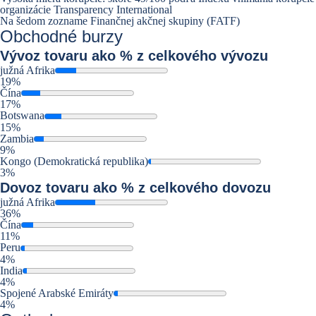
organizácie Transparency International
Na šedom zozname Finančnej akčnej skupiny (FATF)
Obchodné burzy
Vývoz
tovaru ako % z celkového vývozu
južná Afrika
19%
Čína
17%
Botswana
15%
Zambia
9%
Kongo (Demokratická republika)
3%
Dovoz
tovaru ako % z celkového dovozu
južná Afrika
36%
Čína
11%
Peru
4%
India
4%
Spojené Arabské Emiráty
4%