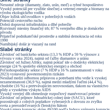
Nerastné zdroje (diamanty, zlato, urán, meď) a rybné hospodárstvo
Vysoký potenciál pre využitie slnečnej a veternej energie a biomasy na
výrobu ekologického vodíka
Objav ložísk uhľovodíkov v pobrežných vodách
Potenciál cestovného ruchu
Dobrá dopravná infraštruktúra a dlhé pobrežie
Rozvinutý miestny finančný trh; 87 % verejného dlhu je domáceho
pôvodu
Prijateľné podnikateľské prostredie a stabilná demokracia od roku
1990
Namíbijský dolár je viazaný na rand
Slabé stránky
Závislosť od baníckeho sektora (13,3 % HDP a 59 % výnosov z
vývozu v roku 2024), najmä od ťažby diamantov a uránu
Závislosť od Južnej Afriky, najmä pokiaľ ide o dodávky elektrickej
energie (24 % spotreby elektrickej energie) a obchod
Poľnohospodársky sektor (7 % HDP a 16 % zamestnanosti v roku
2023) vystavený poveternostným rizikám
Nesúlad medzi odbornou prípravou a potrebami trhu vedie k vysokej
nezamestnanosti (36,9 %), najmä medzi mladými ľuďmi (44,4 %),
chudobe (16 %) a pretrvávajúcim nerovnostiam, tlakom na vlastníctvo
pôdy a vysokému výskytu AIDS
Vysoký verejný dlh obmedzuje rozpočtový manévrovací priestor
Závislosť od príjmov Juhoafrickej colnej únie (SACU), ktoré
pozostávajú z colných poplatkov vyberaných z dovozu zo zvyšku
sveta a prerozdeľovaných členským štátom
Vysoká miera korupcie: skóre 49/100 podľa Indexu vnímania korupcie