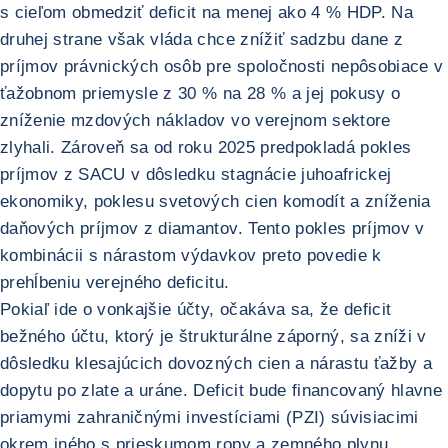
s cieľom obmedziť deficit na menej ako 4 % HDP. Na
druhej strane však vláda chce znížiť sadzbu dane z
príjmov právnických osôb pre spoločnosti nepôsobiace v
ťažobnom priemysle z 30 % na 28 % a jej pokusy o
zníženie mzdových nákladov vo verejnom sektore
zlyhali. Zároveň sa od roku 2025 predpokladá pokles
príjmov z SACU v dôsledku stagnácie juhoafrickej
ekonomiky, poklesu svetových cien komodít a zníženia
daňových príjmov z diamantov. Tento pokles príjmov v
kombinácii s nárastom výdavkov preto povedie k
prehĺbeniu verejného deficitu.
Pokiaľ ide o vonkajšie účty, očakáva sa, že deficit
bežného účtu, ktorý je štrukturálne záporný, sa zníži v
dôsledku klesajúcich dovozných cien a nárastu ťažby a
dopytu po zlate a uráne. Deficit bude financovaný hlavne
priamymi zahraničnými investíciami (PZI) súvisiacimi
okrem iného s prieskumom ropy a zemného plynu.