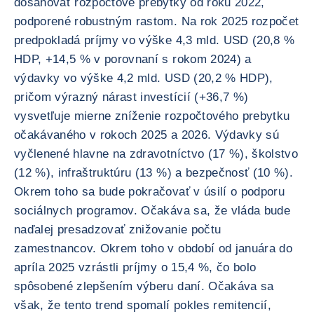
dosahovať rozpočtové prebytky od roku 2022,
podporené robustným rastom. Na rok 2025 rozpočet
predpokladá príjmy vo výške 4,3 mld. USD (20,8 %
HDP, +14,5 % v porovnaní s rokom 2024) a
výdavky vo výške 4,2 mld. USD (20,2 % HDP),
pričom výrazný nárast investícií (+36,7 %)
vysvetľuje mierne zníženie rozpočtového prebytku
očakávaného v rokoch 2025 a 2026. Výdavky sú
vyčlenené hlavne na zdravotníctvo (17 %), školstvo
(12 %), infraštruktúru (13 %) a bezpečnosť (10 %).
Okrem toho sa bude pokračovať v úsilí o podporu
sociálnych programov. Očakáva sa, že vláda bude
naďalej presadzovať znižovanie počtu
zamestnancov. Okrem toho v období od januára do
apríla 2025 vzrástli príjmy o 15,4 %, čo bolo
spôsobené zlepšením výberu daní. Očakáva sa
však, že tento trend spomalí pokles remitencií,