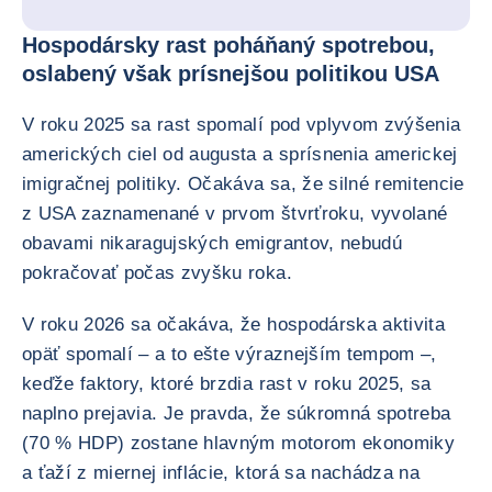
Hospodársky rast poháňaný spotrebou,
oslabený však prísnejšou politikou USA
V roku 2025 sa rast spomalí pod vplyvom zvýšenia
amerických ciel od augusta a sprísnenia americkej
imigračnej politiky. Očakáva sa, že silné remitencie
z USA zaznamenané v prvom štvrťroku, vyvolané
obavami nikaragujských emigrantov, nebudú
pokračovať počas zvyšku roka.
V roku 2026 sa očakáva, že hospodárska aktivita
opäť spomalí – a to ešte výraznejším tempom –,
keďže faktory, ktoré brzdia rast v roku 2025, sa
naplno prejavia. Je pravda, že súkromná spotreba
(70 % HDP) zostane hlavným motorom ekonomiky
a ťaží z miernej inflácie, ktorá sa nachádza na