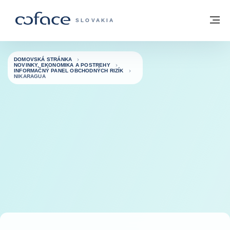
Prejsť na obsah
Späť na domovskú stránku
M
COFACE FOR TRADE - WEBOVÁ STRÁNK
SLOVAKIA
DOMOVSKÁ STRÁNKA
NOVINKY, EKONOMIKA A POSTREHY
INFORMAČNÝ PANEL OBCHODNÝCH RIZÍK
NIKARAGUA