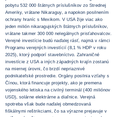
pobytu 532 000 štátnych príslušníkov zo Strednej
Ameriky, vrátane Nikaraguy, a napokon posilnením
ochrany hraníc s Mexikom. V USA žije viac ako
jeden milión nikaragujských štátnych príslušníkov,
vrátane takmer 300 000 nelegálnych prisťahovalcov.
Verejné investície budú naďalej rásť, najmä v rámci
Programu verejných investícií (8,1 % HDP v roku
2025), ktorý podporí stavebníctvo. Zahraničné
investície z USA a iných západných krajín zostanú
na miernej úrovni, čo brzdí nepriaznivé
podnikateľské prostredie. Orgány posilnia vzťahy s
Čínou, ktorá financuje projekty, ako je premena
vojenského letiska na civilný terminál (400 miliónov
USD), solárne elektrárne a diaľnice. Verejná
spotreba však bude naďalej obmedzovaná
fiškálnymi reštrikciami, čo sa výrazne prejavuje v