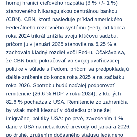
hornej hranici cieľového rozpätia (3 % +/- 1 %)
stanoveného Nikaragujskou centrálnou bankou
(CBN). CBN, ktorá nasleduje príklad amerického
Federálneho rezervného systému (Fed), od konca
roka 2024 trikrát znížila svoju kľúčovú sadzbu,
pričom ju v januári 2025 stanovila na 6,25 % a
zachovala kladný rozdiel voči Fed-u. Očakáva sa,
že CBN bude pokračovať vo svojej uvoľňovacej
politike v súlade s Fedom, pričom sa predpokladajú
ďalšie zníženia do konca roka 2025 a na začiatku
roka 2026. Spotrebu budú naďalej podporovať
remitencie (26,6 % HDP v roku 2024), z ktorých
82,6 % pochádza z USA. Remitencie zo zahraničia
by však mohli klesnúť v dôsledku prísnejšej
imigračnej politiky USA: po prvé, zavedením 1 %
dane v USA na nebankové prevody od januára 2026,
po druhé, zrušením dočasného statusu legálneho