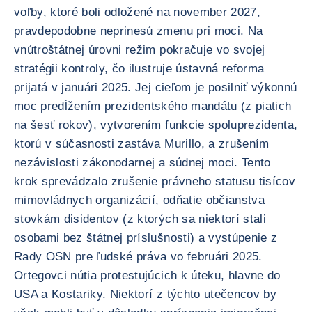
voľby, ktoré boli odložené na november 2027,
pravdepodobne neprinesú zmenu pri moci. Na
vnútroštátnej úrovni režim pokračuje vo svojej
stratégii kontroly, čo ilustruje ústavná reforma
prijatá v januári 2025. Jej cieľom je posilniť výkonnú
moc predĺžením prezidentského mandátu (z piatich
na šesť rokov), vytvorením funkcie spoluprezidenta,
ktorú v súčasnosti zastáva Murillo, a zrušením
nezávislosti zákonodarnej a súdnej moci. Tento
krok sprevádzalo zrušenie právneho statusu tisícov
mimovládnych organizácií, odňatie občianstva
stovkám disidentov (z ktorých sa niektorí stali
osobami bez štátnej príslušnosti) a vystúpenie z
Rady OSN pre ľudské práva vo februári 2025.
Ortegovci nútia protestujúcich k úteku, hlavne do
USA a Kostariky. Niektorí z týchto utečencov by