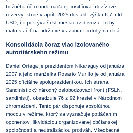
bežného účtu bude naďalej posilňovať devízové
rezervy, ktoré v apríli 2025 dosiahli výšku 6,7 mld.
USD, čo pokrýva šesť mesiacov dovozu. To by
malo stačiť na udržanie viazania cordoby na dolár.
Konsolidácia čoraz viac izolovaného
autoritárskeho režimu
Daniel Ortega je prezidentom Nikaraguy od januára
2007 a jeho manželka Rosario Murillo je od januára
2025 oficiálne spoluprezidentkou. Ich strana,
Sandinistický národný oslobodzovací front (FSLN,
sandinisti), obsadzuje 76 z 92 kresiel v Národnom
zhromaždení. Tento pár disponuje absolútnou
mocou v režime, ktorý sa vyznačuje potláčaním
oponentov, likvidáciou organizovanej občianskej
spoločnosti a neutralizáciou protiváh. Všeobecné