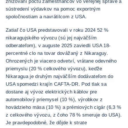
znižovaní počtu zamestnancov vo verejnej správe a
sústredení výdavkov na pomoc exportným
spoločnostiam a navrátilcom z USA.
Zatiaľ čo USA predstavovali v roku 2024 52 %
nikaragujského vývozu (sú jej najväčším
odberateľom), v auguste 2025 zaviedli USA 18-
percentné clo na tovar dovážaný z Nikaraguy.
Ohrozených je viacero odvetví, vrátane odevného
priemyslu (20 % celkového vývozu), keďže
Nikaragua je druhým najväčším dodávateľom do
USA spomedzi krajín CAFTA-DR. Pod tlak sa
dostane aj vývoz elektrických káblov pre
automobilový priemysel (10 %), výrobkov z
hovädzieho mäsa (10 %) a prémiových cigár (6,3 %
z celkového vývozu, z čoho 78 % smeruje do USA).
Je pravdepodobné, že dôjde k strate