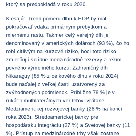
ktorý sa predpokladá v roku 2026.
Klesajúci trend pomeru dlhu k HDP by mal
pokračovať vďaka primárnym prebytkom a
miernemu rastu. Takmer celý verejný dlh je
denominovaný v amerických dolároch (93 %), čo ho
robí citlivým na kurzové riziko, hoci toto riziko
zmierňujú solídne medzinárodné rezervy a režim
pevného výmenného kurzu. Zahraničný dlh
Nikaraguy (85 % z celkového dlhu v roku 2024)
bude naďalej z veľkej časti uzatvorený za
zvýhodnených podmienok. Približne 78 % je v
rukách multilaterálnych veriteľov, vrátane
Medziamerickej rozvojovej banky (28 % na konci
roka 2023), Stredoamerickej banky pre
hospodársku integráciu (27 %) a Svetovej banky (11
%). Prístup na medzinárodné trhy však zostane