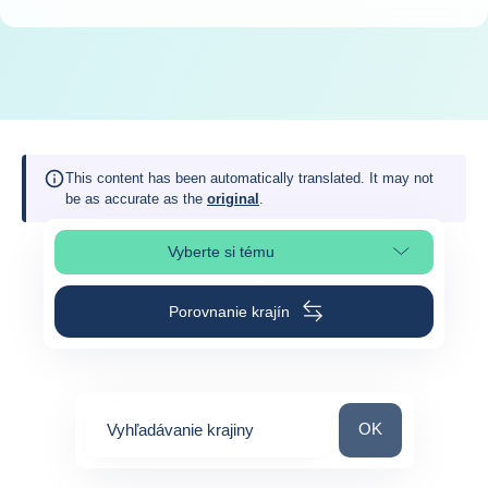
This content has been automatically translated. It may not
be as accurate as the
original
.
Vyberte si tému
Výber časti stránky
Porovnanie krajín
Vyhľadávanie kraj
OK
Vyhľadávanie krajiny
0
suggestions