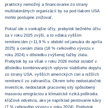
prakticky nemožný a financovanie zo strany
multilaterálnych organizácií by sa pod tlakom USA
mohlo postupne znižovať.
Pokiaľ ide o vonkajšie účty, prebytok bežného účtu
sa v roku 2025 zvýši, a to vďaka vyšším
remitenciám (+11,9 % v období od januára do apríla
2025) a cenám zlata (18 % celkového vývozu v
roku 2024) v dôsledku zvýšenej ťažby zlata.
Prebytok by sa však v roku 2026 mohol oslabiť v
dôsledku kombinovaných vplyvov slabšieho dopytu
zo strany USA, vyšších amerických ciel a nižších
remitencií zo zahraničia. Okrem toho nedostatočné
investície, nedostatok pracovnej sily spôsobený
masovou emigráciou a klimatické riziká poškodia
kľúčové odvetvia, ako je napríklad pestovanie kávy
(7 % celkového vývozu v roku 2024). Prebytok