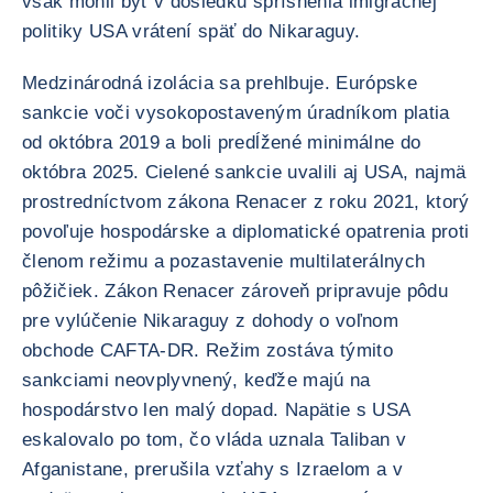
však mohli byť v dôsledku sprísnenia imigračnej
politiky USA vrátení späť do Nikaraguy.
Medzinárodná izolácia sa prehlbuje. Európske
sankcie voči vysokopostaveným úradníkom platia
od októbra 2019 a boli predĺžené minimálne do
októbra 2025. Cielené sankcie uvalili aj USA, najmä
prostredníctvom zákona Renacer z roku 2021, ktorý
povoľuje hospodárske a diplomatické opatrenia proti
členom režimu a pozastavenie multilaterálnych
pôžičiek. Zákon Renacer zároveň pripravuje pôdu
pre vylúčenie Nikaraguy z dohody o voľnom
obchode CAFTA-DR. Režim zostáva týmito
sankciami neovplyvnený, keďže majú na
hospodárstvo len malý dopad. Napätie s USA
eskalovalo po tom, čo vláda uznala Taliban v
Afganistane, prerušila vzťahy s Izraelom a v