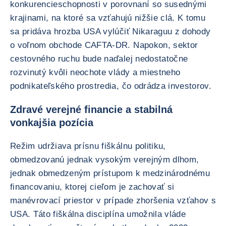
konkurencieschopnosti v porovnaní so susednými
krajinami, na ktoré sa vzťahujú nižšie clá. K tomu
sa pridáva hrozba USA vylúčiť Nikaraguu z dohody
o voľnom obchode CAFTA-DR. Napokon, sektor
cestovného ruchu bude naďalej nedostatočne
rozvinutý kvôli neochote vlády a miestneho
podnikateľského prostredia, čo odrádza investorov.
Zdravé verejné financie a stabilná
vonkajšia pozícia
Režim udržiava prísnu fiškálnu politiku,
obmedzovanú jednak vysokým verejným dlhom,
jednak obmedzeným prístupom k medzinárodnému
financovaniu, ktorej cieľom je zachovať si
manévrovací priestor v prípade zhoršenia vzťahov s
USA. Táto fiškálna disciplína umožnila vláde