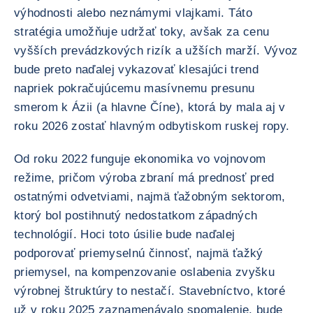
výhodnosti alebo neznámymi vlajkami. Táto
stratégia umožňuje udržať toky, avšak za cenu
vyšších prevádzkových rizík a užších marží. Vývoz
bude preto naďalej vykazovať klesajúci trend
napriek pokračujúcemu masívnemu presunu
smerom k Ázii (a hlavne Číne), ktorá by mala aj v
roku 2026 zostať hlavným odbytiskom ruskej ropy.
Od roku 2022 funguje ekonomika vo vojnovom
režime, pričom výroba zbraní má prednosť pred
ostatnými odvetviami, najmä ťažobným sektorom,
ktorý bol postihnutý nedostatkom západných
technológií. Hoci toto úsilie bude naďalej
podporovať priemyselnú činnosť, najmä ťažký
priemysel, na kompenzovanie oslabenia zvyšku
výrobnej štruktúry to nestačí. Stavebníctvo, ktoré
už v roku 2025 zaznamenávalo spomalenie, bude