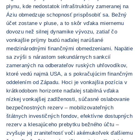
plynu, kde nedostatok infraštruktúry zameranej na
Áziu obmedzuje schopnosť prispôsobiť sa. Bežný
účet zostane v pluse, a to skôr vďaka miernemu
dovozu než silnej dynamike vývozu, zatiaľ čo
vonkajšie príjmy budú naďalej narúšané
medzinárodnými finančnými obmedzeniami. Napätie
sa zvýši s nárastom sekundárnych sankcií
zameraných na odberateľov ruských uhľovodíkov,
ktoré vedú najmä USA, a s pokračujúcim finančným
oddelením od Západu. Hoci je vonkajšia pozícia v
krátkodobom horizonte naďalej stabilná vďaka
nízkej vonkajšej zadlženosti, súčasné oslabovanie
bezpečnostných rezerv – mobilizovateľných
štátnych investičných fondov, efektívne dostupných
rezerv a klesajúceho prebytku bežného účtu –
zvyšuje jej zraniteľnosť voči akémukoľvek ďalšiemu