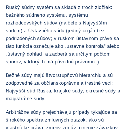
Ruský súdny systém sa skladá z troch zložiek:
bežného súdneho systému, systému
rozhodcovských súdov (na čele s Najvyšším
súdom) a Ústavného súdu (jediný orgán bez
podriadených súdov; v ruskom ústavnom práve sa
táto funkcia označuje ako „ústavná kontrola“ alebo
„ústavný dohľad“ a zaoberá sa určitým počtom
sporov, v ktorých má pôvodnú právomoc).
Bežné súdy majú štvorstupňovú hierarchiu a sú
zodpovedné za občianskoprávne a trestné veci:
Najvyšší súd Ruska, krajské súdy, okresné súdy a
magistrátne súdy.
Arbitrážne súdy prejednávajú prípady týkajúce sa
širokého spektra zmluvných otázok, ako sú
vlastnícke práva, zmeny zmlúv, plnenie záväzkov,