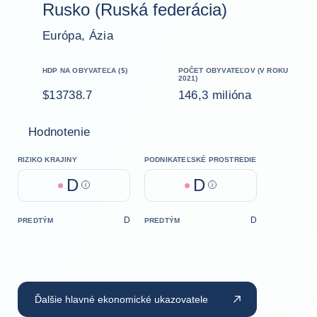
Rusko (Ruská federácia)
Európa, Ázia
HDP NA OBYVATEĽA ($)
POČET OBYVATEĽOV (V ROKU
2021)
$13738.7
146,3 milióna
Hodnotenie
RIZIKO KRAJINY
PODNIKATEĽSKÉ PROSTREDIE
D
D
Help
Help
D
D
PREDTÝM
PREDTÝM
Ďalšie hlavné ekonomické ukazovatele