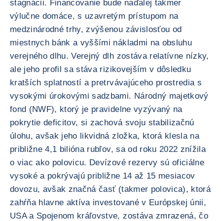
stagnácii. Financovanie bude naďalej takmer
výlučne domáce, s uzavretým prístupom na
medzinárodné trhy, zvýšenou závislosťou od
miestnych bánk a vyššími nákladmi na obsluhu
verejného dlhu. Verejný dlh zostáva relatívne nízky,
ale jeho profil sa stáva rizikovejším v dôsledku
kratších splatností a pretrvávajúceho prostredia s
vysokými úrokovými sadzbami. Národný majetkový
fond (NWF), ktorý je pravidelne vyzývaný na
pokrytie deficitov, si zachová svoju stabilizačnú
úlohu, avšak jeho likvidná zložka, ktorá klesla na
približne 4,1 bilióna rubľov, sa od roku 2022 znížila
o viac ako polovicu. Devízové rezervy sú oficiálne
vysoké a pokrývajú približne 14 až 15 mesiacov
dovozu, avšak značná časť (takmer polovica), ktorá
zahŕňa hlavne aktíva investované v Európskej únii,
USA a Spojenom kráľovstve, zostáva zmrazená, čo