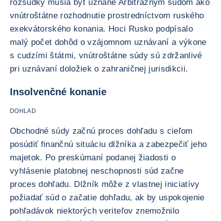
rozsudky musia byť uznané Arbitrážnym súdom ako
vnútroštátne rozhodnutie prostredníctvom ruského
exekvátorského konania. Hoci Rusko podpísalo
malý počet dohôd o vzájomnom uznávaní a výkone
s cudzími štátmi, vnútroštátne súdy sú zdržanlivé
pri uznávaní doložiek o zahraničnej jurisdikcii.
Insolvenčné konanie
DOHLAD
Obchodné súdy začnú proces dohľadu s cieľom
posúdiť finančnú situáciu dlžníka a zabezpečiť jeho
majetok. Po preskúmaní podanej žiadosti o
vyhlásenie platobnej neschopnosti súd začne
proces dohľadu. Dlžník môže z vlastnej iniciatívy
požiadať súd o začatie dohľadu, ak by uspokojenie
pohľadávok niektorých veriteľov znemožnilo