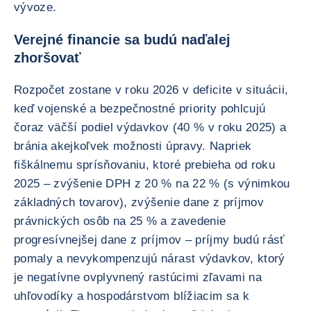
vývoze.
Verejné financie sa budú naďalej
zhoršovať
Rozpočet zostane v roku 2026 v deficite v situácii,
keď vojenské a bezpečnostné priority pohlcujú
čoraz väčší podiel výdavkov (40 % v roku 2025) a
bránia akejkoľvek možnosti úpravy. Napriek
fiškálnemu sprísňovaniu, ktoré prebieha od roku
2025 – zvýšenie DPH z 20 % na 22 % (s výnimkou
základných tovarov), zvýšenie dane z príjmov
právnických osôb na 25 % a zavedenie
progresívnejšej dane z príjmov – príjmy budú rásť
pomaly a nevykompenzujú nárast výdavkov, ktorý
je negatívne ovplyvnený rastúcimi zľavami na
uhľovodíky a hospodárstvom blížiacim sa k