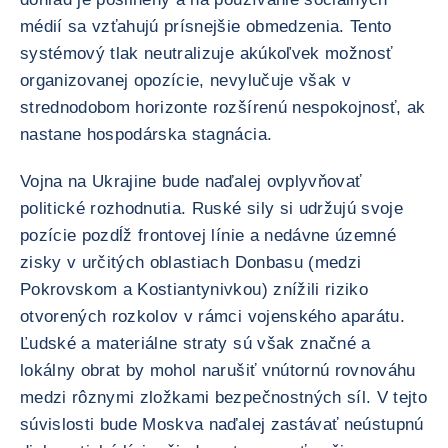
médií sa vzťahujú prísnejšie obmedzenia. Tento
systémový tlak neutralizuje akúkoľvek možnosť
organizovanej opozície, nevylučuje však v
strednodobom horizonte rozšírenú nespokojnosť, ak
nastane hospodárska stagnácia.
Vojna na Ukrajine bude naďalej ovplyvňovať
politické rozhodnutia. Ruské sily si udržujú svoje
pozície pozdĺž frontovej línie a nedávne územné
zisky v určitých oblastiach Donbasu (medzi
Pokrovskom a Kostiantynivkou) znížili riziko
otvorených rozkolov v rámci vojenského aparátu.
Ľudské a materiálne straty sú však značné a
lokálny obrat by mohol narušiť vnútornú rovnováhu
medzi rôznymi zložkami bezpečnostných síl. V tejto
súvislosti bude Moskva naďalej zastávať neústupnú