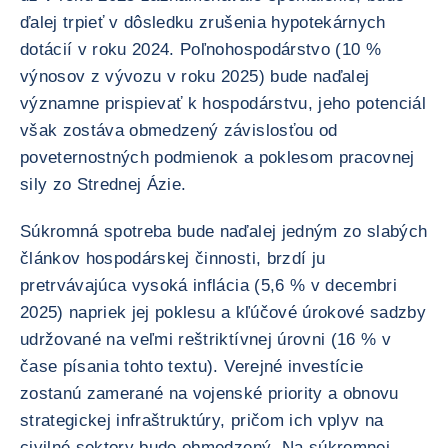
ďalej trpieť v dôsledku zrušenia hypotekárnych
dotácií v roku 2024. Poľnohospodárstvo (10 %
výnosov z vývozu v roku 2025) bude naďalej
významne prispievať k hospodárstvu, jeho potenciál
však zostáva obmedzený závislosťou od
poveternostných podmienok a poklesom pracovnej
sily zo Strednej Ázie.
Súkromná spotreba bude naďalej jedným zo slabých
článkov hospodárskej činnosti, brzdí ju
pretrvávajúca vysoká inflácia (5,6 % v decembri
2025) napriek jej poklesu a kľúčové úrokové sadzby
udržované na veľmi reštriktívnej úrovni (16 % v
čase písania tohto textu). Verejné investície
zostanú zamerané na vojenské priority a obnovu
strategickej infraštruktúry, pričom ich vplyv na
civilné sektory bude obmedzený. Na súkromnej