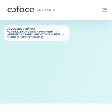
Prejsť na obsah
Späť na domovskú stránku
M
COFACE FOR TRADE - WEBOVÁ STRÁNK
SLOVAKIA
DOMOVSKÁ STRÁNKA
NOVINKY, EKONOMIKA A POSTREHY
INFORMAČNÝ PANEL OBCHODNÝCH RIZÍK
RUSKO (RUSKÁ FEDERÁCIA)