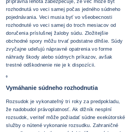
prípravná lehota zabezpečuje, že vec môže byť
rozhodnutá vo veci samej počas jedného súdneho
pojednávania. Veci musia byť vo všeobecnosti
rozhodnuté vo veci samej do troch mesiacov od
doručenia príslušnej žaloby súdu. Zložitejšie
obchodné spory môžu trvať podstatne dlhšie. Súdy
zvyčajne udeľujú nápravné opatrenia vo forme
náhrady škody alebo súdnych príkazov, avšak
trestné odškodnenie nie je k dispozícii.
0
Vymáhanie súdneho rozhodnutia
Rozsudok je vykonateľný tri roky za predpokladu,
že nadobudol právoplatnosť. Ak dlžník nesplní
rozsudok, veriteľ môže požiadať súdne exekútorské
služby o nútené vykonanie rozsudku. Zahraničné