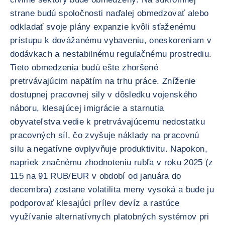
strane budú spoločnosti naďalej obmedzovať alebo
odkladať svoje plány expanzie kvôli sťaženému
prístupu k dovážanému vybaveniu, oneskoreniam v
dodávkach a nestabilnému regulačnému prostrediu.
Tieto obmedzenia budú ešte zhoršené
pretrvávajúcim napätím na trhu práce. Zníženie
dostupnej pracovnej sily v dôsledku vojenského
náboru, klesajúcej imigrácie a starnutia
obyvateľstva vedie k pretrvávajúcemu nedostatku
pracovných síl, čo zvyšuje náklady na pracovnú
silu a negatívne ovplyvňuje produktivitu. Napokon,
napriek značnému zhodnoteniu rubľa v roku 2025 (z
115 na 91 RUB/EUR v období od januára do
decembra) zostane volatilita meny vysoká a bude ju
podporovať klesajúci prílev devíz a rastúce
využívanie alternatívnych platobných systémov pri