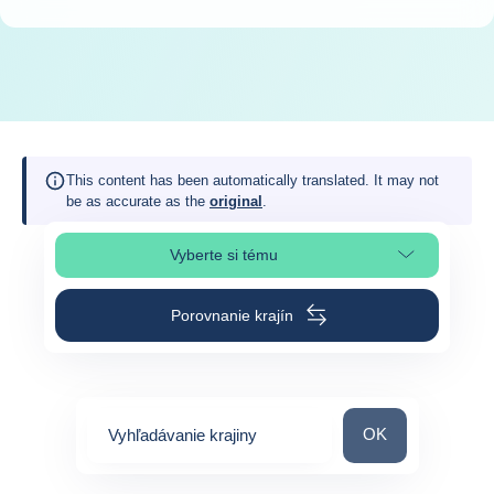
This content has been automatically translated. It may not
be as accurate as the
original
.
Vyberte si tému
Výber časti stránky
Porovnanie krajín
Vyhľadávanie kraj
OK
Vyhľadávanie krajiny
0
suggestions