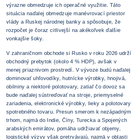
výrazne obmedzuje ich operačné využitie. Táto
situácia naďalej obmedzuje manévrovací priestor
vlády a Ruskej národnej banky a spôsobuje, že
rozpočet je čoraz citlivejší na akékoľvek ďalšie
vonkajšie šoky.
V zahraničnom obchode si Rusko v roku 2026 udrží
obchodný prebytok (okolo 4 % HDP), avšak v
menej priaznivom prostredí. V vývoze budú naďalej
dominovať uhľovodíky, hutnícke výrobky, hnojivá,
obilniny a niektoré polotovary, zatiaľ čo dovoz sa
bude naďalej sústreďovať na stroje, priemyselné
zariadenia, elektronické výrobky, lieky a polotovary
spotrebného tovaru. Presun smerom k nezápadným
trhom, najmä do Indie, Číny, Turecka a Spojených
arabských emirátov, pomáha udržiavať objemy,
logistické výzvy však pretrvávajú, najmä v oblasti