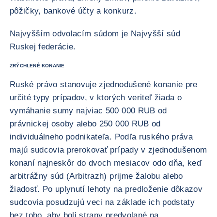
pôžičky, bankové účty a konkurz.
Najvyšším odvolacím súdom je Najvyšší súd
Ruskej federácie.
ZRÝCHLENÉ KONANIE
Ruské právo stanovuje zjednodušené konanie pre
určité typy prípadov, v ktorých veriteľ žiada o
vymáhanie sumy najviac 500 000 RUB od
právnickej osoby alebo 250 000 RUB od
individuálneho podnikateľa. Podľa ruského práva
majú sudcovia prerokovať prípady v zjednodušenom
konaní najneskôr do dvoch mesiacov odo dňa, keď
arbitrážny súd (Arbitrazh) prijme žalobu alebo
žiadosť. Po uplynutí lehoty na predloženie dôkazov
sudcovia posudzujú veci na základe ich podstaty
bez toho, aby boli strany predvolané na