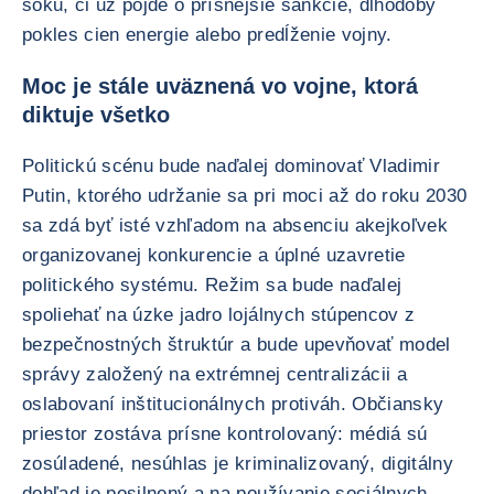
šoku, či už pôjde o prísnejšie sankcie, dlhodobý
pokles cien energie alebo predĺženie vojny.
Moc je stále uväznená vo vojne, ktorá
diktuje všetko
Politickú scénu bude naďalej dominovať Vladimir
Putin, ktorého udržanie sa pri moci až do roku 2030
sa zdá byť isté vzhľadom na absenciu akejkoľvek
organizovanej konkurencie a úplné uzavretie
politického systému. Režim sa bude naďalej
spoliehať na úzke jadro lojálnych stúpencov z
bezpečnostných štruktúr a bude upevňovať model
správy založený na extrémnej centralizácii a
oslabovaní inštitucionálnych protiváh. Občiansky
priestor zostáva prísne kontrolovaný: médiá sú
zosúladené, nesúhlas je kriminalizovaný, digitálny
dohľad je posilnený a na používanie sociálnych