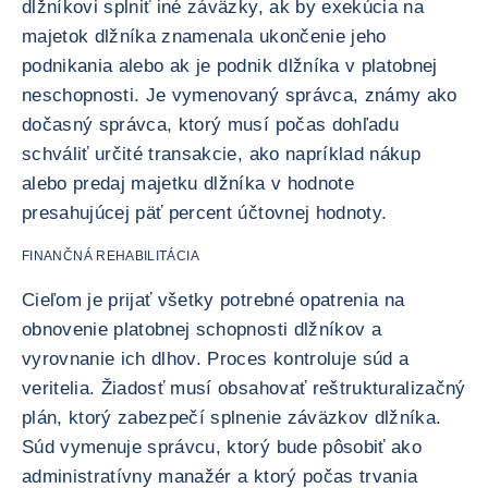
dlžníkovi splniť iné záväzky, ak by exekúcia na
majetok dlžníka znamenala ukončenie jeho
podnikania alebo ak je podnik dlžníka v platobnej
neschopnosti. Je vymenovaný správca, známy ako
dočasný správca, ktorý musí počas dohľadu
schváliť určité transakcie, ako napríklad nákup
alebo predaj majetku dlžníka v hodnote
presahujúcej päť percent účtovnej hodnoty.
FINANČNÁ REHABILITÁCIA
Cieľom je prijať všetky potrebné opatrenia na
obnovenie platobnej schopnosti dlžníkov a
vyrovnanie ich dlhov. Proces kontroluje súd a
veritelia. Žiadosť musí obsahovať reštrukturalizačný
plán, ktorý zabezpečí splnenie záväzkov dlžníka.
Súd vymenuje správcu, ktorý bude pôsobiť ako
administratívny manažér a ktorý počas trvania