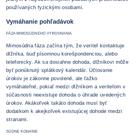
používaných fyzickými osobami.
Vymáhanie pohľadávok
FÁZA MIMOSÚDNEHO VYROVNANIA
Mimosúdna fáza začína tým, že veriteľ kontaktuje
dlžníka, buď písomnou korešpondenciou, alebo
telefonicky. Ak sa dosiahne dohoda, dlžníkovi môže
byť ponúknutý splátkový kalendár. Účtovanie
úrokov je zákonne povolené, ale ťažko
vymáhateľné, pokiaľ medzi dlžníkom a veriteľom v
súčasnosti neexistuje dohoda o úhrade uvedených
úrokov. Akákoľvek takáto dohoda musí byť
dodatkom k akejkoľvek existujúcej dohode medzi
stranami.
SÚDNE KONANIE