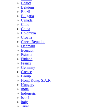
Baltics
Belgium
Brazil
Bulgaria
Canada
Chile
China
Colombia
Croatia
Czech Republic
Denmark
Ecuador
Estonia
Finland
France
Germany
Greece
Group
Hong Kong, S.A.R.
Hungary
India
Indonesia
Israel
Italy
Japan