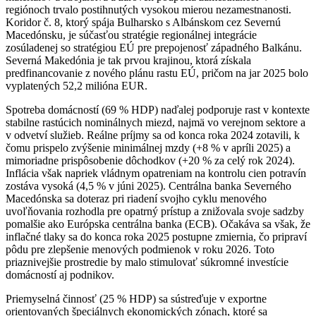
regiónoch trvalo postihnutých vysokou mierou nezamestnanosti.
Koridor č. 8, ktorý spája Bulharsko s Albánskom cez Severnú
Macedónsku, je súčasťou stratégie regionálnej integrácie
zosúladenej so stratégiou EÚ pre prepojenosť západného Balkánu.
Severná Makedónia je tak prvou krajinou, ktorá získala
predfinancovanie z nového plánu rastu EÚ, pričom na jar 2025 bolo
vyplatených 52,2 milióna EUR.
Spotreba domácností (69 % HDP) naďalej podporuje rast v kontexte
stabilne rastúcich nominálnych miezd, najmä vo verejnom sektore a
v odvetví služieb. Reálne príjmy sa od konca roka 2024 zotavili, k
čomu prispelo zvýšenie minimálnej mzdy (+8 % v apríli 2025) a
mimoriadne prispôsobenie dôchodkov (+20 % za celý rok 2024).
Inflácia však napriek vládnym opatreniam na kontrolu cien potravín
zostáva vysoká (4,5 % v júni 2025). Centrálna banka Severného
Macedónska sa doteraz pri riadení svojho cyklu menového
uvoľňovania rozhodla pre opatrný prístup a znižovala svoje sadzby
pomalšie ako Európska centrálna banka (ECB). Očakáva sa však, že
inflačné tlaky sa do konca roka 2025 postupne zmiernia, čo pripraví
pôdu pre zlepšenie menových podmienok v roku 2026. Toto
priaznivejšie prostredie by malo stimulovať súkromné investície
domácností aj podnikov.
Priemyselná činnosť (25 % HDP) sa sústreďuje v exportne
orientovaných špeciálnych ekonomických zónach, ktoré sa