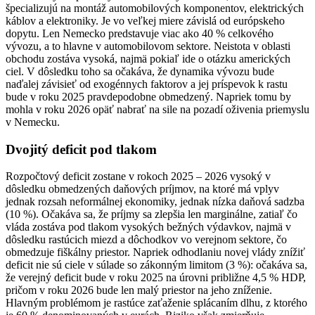
špecializujú na montáž automobilových komponentov, elektrických
káblov a elektroniky. Je vo veľkej miere závislá od európskeho
dopytu. Len Nemecko predstavuje viac ako 40 % celkového
vývozu, a to hlavne v automobilovom sektore. Neistota v oblasti
obchodu zostáva vysoká, najmä pokiaľ ide o otázku amerických
ciel. V dôsledku toho sa očakáva, že dynamika vývozu bude
naďalej závisieť od exogénnych faktorov a jej príspevok k rastu
bude v roku 2025 pravdepodobne obmedzený. Napriek tomu by
mohla v roku 2026 opäť nabrať na sile na pozadí oživenia priemyslu
v Nemecku.
Dvojitý deficit pod tlakom
Rozpočtový deficit zostane v rokoch 2025 – 2026 vysoký v
dôsledku obmedzených daňových príjmov, na ktoré má vplyv
jednak rozsah neformálnej ekonomiky, jednak nízka daňová sadzba
(10 %). Očakáva sa, že príjmy sa zlepšia len marginálne, zatiaľ čo
vláda zostáva pod tlakom vysokých bežných výdavkov, najmä v
dôsledku rastúcich miezd a dôchodkov vo verejnom sektore, čo
obmedzuje fiškálny priestor. Napriek odhodlaniu novej vlády znížiť
deficit nie sú ciele v súlade so zákonným limitom (3 %): očakáva sa,
že verejný deficit bude v roku 2025 na úrovni približne 4,5 % HDP,
pričom v roku 2026 bude len malý priestor na jeho zníženie.
Hlavným problémom je rastúce zaťaženie splácaním dlhu, z ktorého