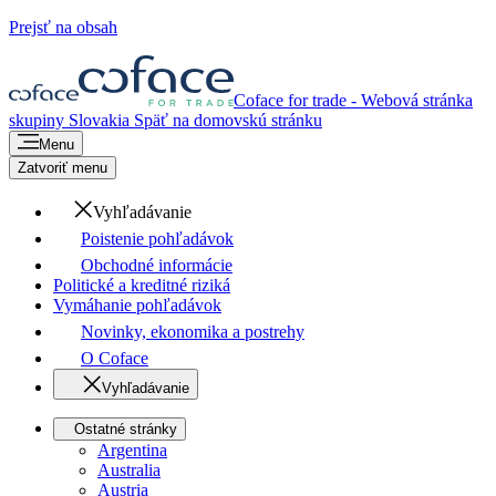
Prejsť na obsah
Coface for trade - Webová stránka
skupiny
Slovakia
Späť na domovskú stránku
Menu
Zatvoriť menu
Vyhľadávanie
Poistenie pohľadávok
Obchodné informácie
Politické a kreditné riziká
Vymáhanie pohľadávok
Novinky, ekonomika a postrehy
O Coface
Vyhľadávanie
Ostatné stránky
Argentina
Australia
Austria