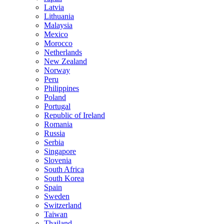
Latvia
Lithuania
Malaysia
Mexico
Morocco
Netherlands
New Zealand
Norway
Peru
Philippines
Poland
Portugal
Republic of Ireland
Romania
Russia
Serbia
Singapore
Slovenia
South Africa
South Korea
Spain
Sweden
Switzerland
Taiwan
Thailand