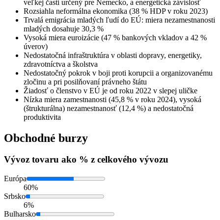
veľkej časti určený pre Nemecko, a energetická závislosť
Rozsiahla neformálna ekonomika (38 % HDP v roku 2023)
Trvalá emigrácia mladých ľudí do EÚ: miera nezamestnanosti
mladých dosahuje 30,3 %
Vysoká miera euroizácie (47 % bankových vkladov a 42 %
úverov)
Nedostatočná infraštruktúra v oblasti dopravy, energetiky,
zdravotníctva a školstva
Nedostatočný pokrok v boji proti korupcii a organizovanému
zločinu a pri posilňovaní právneho štátu
Žiadosť o členstvo v EÚ je od roku 2022 v slepej uličke
Nízka miera zamestnanosti (45,8 % v roku 2024), vysoká
(štrukturálna) nezamestnanosť (12,4 %) a nedostatočná
produktivita
Obchodné burzy
Vývoz
tovaru ako % z celkového vývozu
Európa
60%
Srbsko
6%
Bulharsko