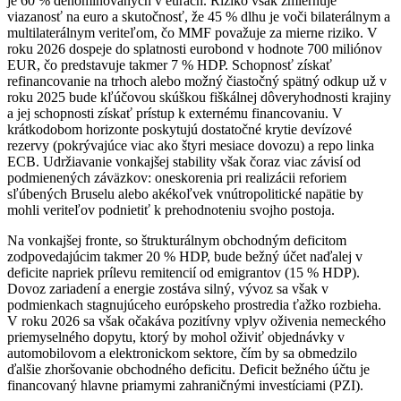
je 60 % denominovaných v eurách. Riziko však zmierňuje
viazanosť na euro a skutočnosť, že 45 % dlhu je voči bilaterálnym a
multilaterálnym veriteľom, čo MMF považuje za mierne riziko. V
roku 2026 dospeje do splatnosti eurobond v hodnote 700 miliónov
EUR, čo predstavuje takmer 7 % HDP. Schopnosť získať
refinancovanie na trhoch alebo možný čiastočný spätný odkup už v
roku 2025 bude kľúčovou skúškou fiškálnej dôveryhodnosti krajiny
a jej schopnosti získať prístup k externému financovaniu. V
krátkodobom horizonte poskytujú dostatočné krytie devízové
rezervy (pokrývajúce viac ako štyri mesiace dovozu) a repo linka
ECB. Udržiavanie vonkajšej stability však čoraz viac závisí od
podmienených záväzkov: oneskorenia pri realizácii reforiem
sľúbených Bruselu alebo akékoľvek vnútropolitické napätie by
mohli veriteľov podnietiť k prehodnoteniu svojho postoja.
Na vonkajšej fronte, so štrukturálnym obchodným deficitom
zodpovedajúcim takmer 20 % HDP, bude bežný účet naďalej v
deficite napriek prílevu remitencií od emigrantov (15 % HDP).
Dovoz zariadení a energie zostáva silný, vývoz sa však v
podmienkach stagnujúceho európskeho prostredia ťažko rozbieha.
V roku 2026 sa však očakáva pozitívny vplyv oživenia nemeckého
priemyselného dopytu, ktorý by mohol oživiť objednávky v
automobilovom a elektronickom sektore, čím by sa obmedzilo
ďalšie zhoršovanie obchodného deficitu. Deficit bežného účtu je
financovaný hlavne priamymi zahraničnými investíciami (PZI).