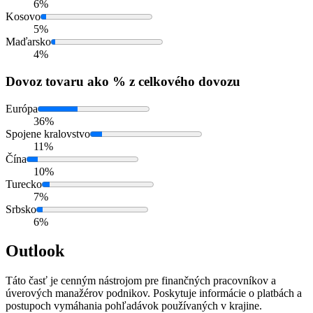
6%
Kosovo
5%
Maďarsko
4%
Dovoz
tovaru ako % z celkového dovozu
Európa
36%
Spojene kralovstvo
11%
Čína
10%
Turecko
7%
Srbsko
6%
Outlook
Táto časť je cenným nástrojom pre finančných pracovníkov a
úverových manažérov podnikov. Poskytuje informácie o platbách a
postupoch vymáhania pohľadávok používaných v krajine.