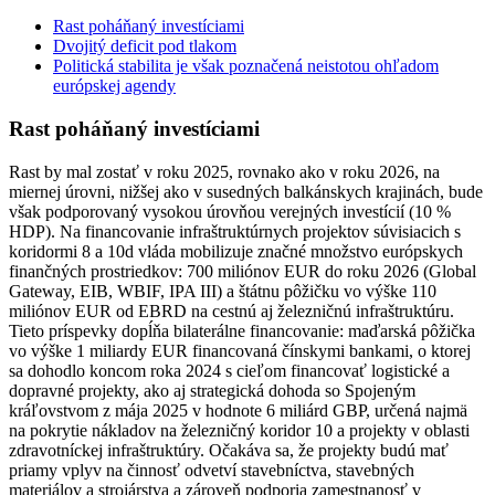
Rast poháňaný investíciami
Dvojitý deficit pod tlakom
Politická stabilita je však poznačená neistotou ohľadom
európskej agendy
Rast poháňaný investíciami
Rast by mal zostať v roku 2025, rovnako ako v roku 2026, na
miernej úrovni, nižšej ako v susedných balkánskych krajinách, bude
však podporovaný vysokou úrovňou verejných investícií (10 %
HDP). Na financovanie infraštruktúrnych projektov súvisiacich s
koridormi 8 a 10d vláda mobilizuje značné množstvo európskych
finančných prostriedkov: 700 miliónov EUR do roku 2026 (Global
Gateway, EIB, WBIF, IPA III) a štátnu pôžičku vo výške 110
miliónov EUR od EBRD na cestnú aj železničnú infraštruktúru.
Tieto príspevky dopĺňa bilaterálne financovanie: maďarská pôžička
vo výške 1 miliardy EUR financovaná čínskymi bankami, o ktorej
sa dohodlo koncom roka 2024 s cieľom financovať logistické a
dopravné projekty, ako aj strategická dohoda so Spojeným
kráľovstvom z mája 2025 v hodnote 6 miliárd GBP, určená najmä
na pokrytie nákladov na železničný koridor 10 a projekty v oblasti
zdravotníckej infraštruktúry. Očakáva sa, že projekty budú mať
priamy vplyv na činnosť odvetví stavebníctva, stavebných
materiálov a strojárstva a zároveň podporia zamestnanosť v