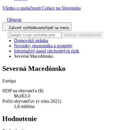
Všetko o spoločnosti Coface na Slovensku
Objavte
Zatvoriť vyhľadávanie
Späť na menu
Odoslať vyhľadávanie
Domovská stránka
Novinky, ekonomika a postrehy
Informačný panel obchodných rizík
Severná Macedónsko
Severná Macedónsko
Európa
HDP na obyvateľa ($)
$8,063.0
Počet obyvateľov (v roku 2021)
1,8 milióna
Hodnotenie