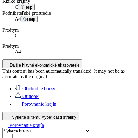
Riziko krajiny
C
Help
Podnikateľské prostredie
A
4
Help
Predtým
C
Predtým
A4
Ďalšie hlavné ekonomické ukazovatele
This content has been automatically translated. It may not be as
accurate as the
original
.
Obchodné burzy
Outlook
Porovnanie krajín
Vyberte si tému
Výber časti stránky
Porovnanie krajín