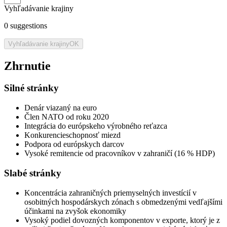
Vyhľadávanie krajiny
0
suggestions
Vyhľadávanie krajiny
OK
Zhrnutie
Silné stránky
Denár viazaný na euro
Člen NATO od roku 2020
Integrácia do európskeho výrobného reťazca
Konkurencieschopnosť miezd
Podpora od európskych darcov
Vysoké remitencie od pracovníkov v zahraničí (16 % HDP)
Slabé stránky
Koncentrácia zahraničných priemyselných investícií v
osobitných hospodárskych zónach s obmedzenými vedľajšími
účinkami na zvyšok ekonomiky
Vysoký podiel dovozných komponentov v exporte, ktorý je z