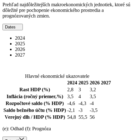
Prehľad najdôležitejších makroekonomických jednotiek, ktoré sú
dôležité pre pochopenie ekonomického prostredia a
prognózovaných zmien.
Dates
2024
2025
2026
2027
Hlavné ekonomické ukazovatele
2024
2025
2026
2027
Rast HDP
(%)
2,8
3
3,2
Inflácia
(ročný priemer,%)
3,5
4
3,5
Rozpočtové saldo
(% HDP)
-4,6
-4,3
-4
Saldo bežného účtu
(% HDP)
-2,1
-3
-3,5
Verejný dlh / HDP
(% HDP)
54,8
55,5
56
(e): Odhad (f): Prognóza