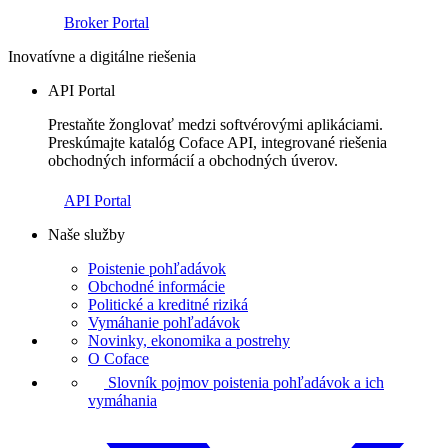
Broker Portal
Inovatívne a digitálne riešenia
API Portal
Prestaňte žonglovať medzi softvérovými aplikáciami.
Preskúmajte katalóg Coface API, integrované riešenia
obchodných informácií a obchodných úverov.
API Portal
Naše služby
Poistenie pohľadávok
Obchodné informácie
Politické a kreditné riziká
Vymáhanie pohľadávok
Novinky, ekonomika a postrehy
O Coface
Slovník pojmov poistenia pohľadávok a ich
vymáhania