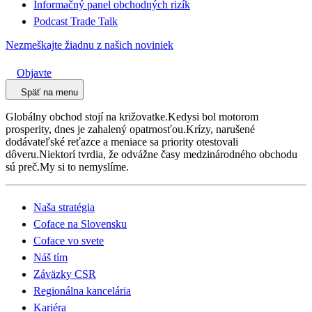
Informačný panel obchodných rizík
Podcast Trade Talk
Nezmeškajte žiadnu z našich noviniek
Objavte
Späť na menu
Globálny obchod stojí na križovatke.Kedysi bol motorom
prosperity, dnes je zahalený opatrnosťou.Krízy, narušené
dodávateľské reťazce a meniace sa priority otestovali
dôveru.Niektorí tvrdia, že odvážne časy medzinárodného obchodu
sú preč.My si to nemyslíme.
Naša stratégia
Coface na Slovensku
Coface vo svete
Náš tím
Záväzky CSR
Regionálna kancelária
Kariéra