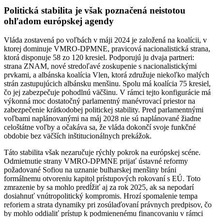
Politická stabilita je však poznačená neistotou
ohľadom európskej agendy
Vláda zostavená po voľbách v máji 2024 je založená na koalícii, v
ktorej dominuje VMRO-DPMNE, pravicová nacionalistická strana,
ktorá disponuje 58 zo 120 kresiel. Podporujú ju dvaja partneri:
strana ZNAM, nové stredoľavé zoskupenie s nacionalistickými
prvkami, a albánska koalícia Vlen, ktorá združuje niekoľko malých
strán zastupujúcich albánsku menšinu. Spolu má koalícia 75 kresiel,
čo jej zabezpečuje pohodlnú väčšinu. V rámci tejto konfigurácie má
výkonná moc dostatočný parlamentný manévrovací priestor na
zabezpečenie krátkodobej politickej stability. Pred parlamentnými
voľbami naplánovanými na máj 2028 nie sú naplánované žiadne
celoštátne voľby a očakáva sa, že vláda dokončí svoje funkčné
obdobie bez väčších inštitucionálnych prekážok.
Táto stabilita však nezaručuje rýchly pokrok na európskej scéne.
Odmietnutie strany VMRO-DPMNE prijať ústavné reformy
požadované Sofiou na uznanie bulharskej menšiny bráni
formálnemu otvoreniu kapitol prístupových rokovaní s EÚ. Toto
zmrazenie by sa mohlo predĺžiť aj za rok 2025, ak sa nepodarí
dosiahnuť vnútropolitický kompromis. Hrozí spomalenie tempa
reforiem a strata dynamiky pri zosúlaďovaní právnych predpisov, čo
by mohlo oddialiť prístup k podmienenému financovaniu v rámci