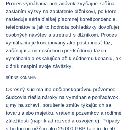
Proces vymáhania pohľadávok zvyčajne začína
zaslaním výzvy na zaplatenie dlžníkovi, po ktorej
nasleduje séria ďalšej písomnej korešpondencie,
telefonátov a (ak to hodnota pohľadávky dovoľuje)
osobných návštev a stretnutí s dlžníkom. Proces
vymáhania je koncipovaný ako postupnosť fáz,
začínajúca mimosúdnou (predsúdnou) fázou
vymáhania a eskalujúca až k súdnemu konaniu, ak
dlžník nesplní svoje záväzky.
SÚDNE KONANIA
Okresný súd má iba občianskoprávnu právomoc.
Sudcovia riešia nároky na vymáhanie pohľadávok,
ujmy na zdraví, porušenie zmlúv týkajúcich sa
tovaru alebo majetku, vrátenie pozemkov a rodinné
záležitosti (napríklad rozvod a osvojenie). Prípady
s hodnotou nižšou ako 25 000 GBP (alebo do 50