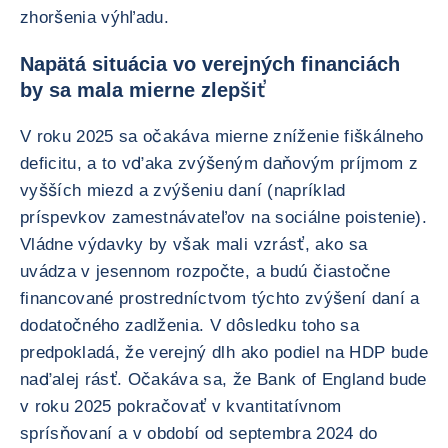
zhoršenia výhľadu.
Napätá situácia vo verejných financiách
by sa mala mierne zlepšiť
V roku 2025 sa očakáva mierne zníženie fiškálneho
deficitu, a to vďaka zvýšeným daňovým príjmom z
vyšších miezd a zvýšeniu daní (napríklad
príspevkov zamestnávateľov na sociálne poistenie).
Vládne výdavky by však mali vzrásť, ako sa
uvádza v jesennom rozpočte, a budú čiastočne
financované prostredníctvom týchto zvýšení daní a
dodatočného zadlženia. V dôsledku toho sa
predpokladá, že verejný dlh ako podiel na HDP bude
naďalej rásť. Očakáva sa, že Bank of England bude
v roku 2025 pokračovať v kvantitatívnom
sprísňovaní a v období od septembra 2024 do