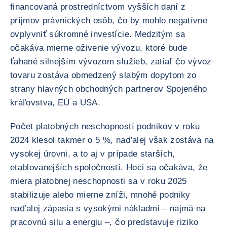
financovaná prostredníctvom vyšších daní z
príjmov právnických osôb, čo by mohlo negatívne
ovplyvniť súkromné investície. Medzitým sa
očakáva mierne oživenie vývozu, ktoré bude
ťahané silnejším vývozom služieb, zatiaľ čo vývoz
tovaru zostáva obmedzený slabým dopytom zo
strany hlavných obchodných partnerov Spojeného
kráľovstva, EÚ a USA.
Počet platobných neschopností podnikov v roku
2024 klesol takmer o 5 %, naďalej však zostáva na
vysokej úrovni, a to aj v prípade starších,
etablovanejších spoločností. Hoci sa očakáva, že
miera platobnej neschopnosti sa v roku 2025
stabilizuje alebo mierne zníži, mnohé podniky
naďalej zápasia s vysokými nákladmi – najmä na
pracovnú silu a energiu –, čo predstavuje riziko