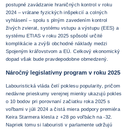
postupné zavádzanie hraničných kontrol v roku
2024 – vrátane fyzických inšpekcií a colných
vyhlásení – spolu s plným zavedením kontrol
živých zvierat, systému vstupu a výstupu (EES) a
systému ETIAS v roku 2025 spôsobí určité
komplikácie a zvýši obchodné náklady medzi
Spojeným kráľovstvom a EÚ. Celkový ekonomický
dopad však bude pravdepodobne obmedzený.
Náročný legislatívny program v roku 2025
Labouristická vláda čelí poklesu popularity, pričom
nedávne prieskumy verejnej mienky ukazujú pokles
o 10 bodov pri porovnaní začiatku roka 2025 s
voľbami v júli 2024 a čistá miera podpory premiéra
Keira Starmera klesla z +28 po voľbách na -32.
Napriek tomu si labouristi v parlamente udržujú