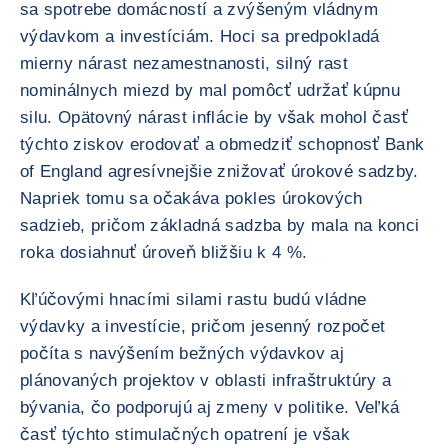
sa spotrebe domácností a zvýšeným vládnym
výdavkom a investíciám. Hoci sa predpokladá
mierny nárast nezamestnanosti, silný rast
nominálnych miezd by mal pomôcť udržať kúpnu
silu. Opätovný nárast inflácie by však mohol časť
týchto ziskov erodovať a obmedziť schopnosť Bank
of England agresívnejšie znižovať úrokové sadzby.
Napriek tomu sa očakáva pokles úrokových
sadzieb, pričom základná sadzba by mala na konci
roka dosiahnuť úroveň bližšiu k 4 %.
Kľúčovými hnacími silami rastu budú vládne
výdavky a investície, pričom jesenný rozpočet
počíta s navýšením bežných výdavkov aj
plánovaných projektov v oblasti infraštruktúry a
bývania, čo podporujú aj zmeny v politike. Veľká
časť týchto stimulačných opatrení je však