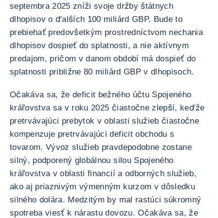
septembra 2025 zníži svoje držby štátnych
dlhopisov o ďalších 100 miliárd GBP. Bude to
prebiehať predovšetkým prostredníctvom nechania
dlhopisov dospieť do splatnosti, a nie aktívnym
predajom, pričom v danom období má dospieť do
splatnosti približne 80 miliárd GBP v dlhopisoch.
Očakáva sa, že deficit bežného účtu Spojeného
kráľovstva sa v roku 2025 čiastočne zlepší, keďže
pretrvávajúci prebytok v oblasti služieb čiastočne
kompenzuje pretrvávajúci deficit obchodu s
tovarom. Vývoz služieb pravdepodobne zostane
silný, podporený globálnou silou Spojeného
kráľovstva v oblasti financií a odborných služieb,
ako aj priaznivým výmenným kurzom v dôsledku
silného dolára. Medzitým by mal rastúci súkromný
spotreba viesť k nárastu dovozu. Očakáva sa, že