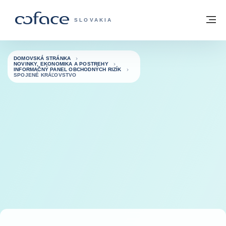
Prejsť na obsah
Späť na domovskú stránku
M
COFACE FOR TRADE - WEBOVÁ STRÁNK
SLOVAKIA
DOMOVSKÁ STRÁNKA
NOVINKY, EKONOMIKA A POSTREHY
INFORMAČNÝ PANEL OBCHODNÝCH RIZÍK
SPOJENÉ KRÁĽOVSTVO