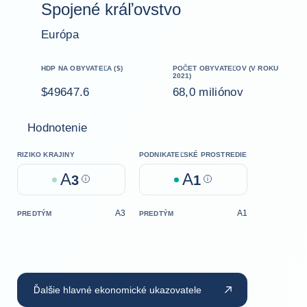
Spojené kráľovstvo
Európa
HDP NA OBYVATEĽA ($)
POČET OBYVATEĽOV (V ROKU
2021)
$49647.6
68,0 miliónov
Hodnotenie
RIZIKO KRAJINY
PODNIKATEĽSKÉ PROSTREDIE
A
A
3
Help
1
Help
A3
A1
PREDTÝM
PREDTÝM
Ďalšie hlavné ekonomické ukazovatele