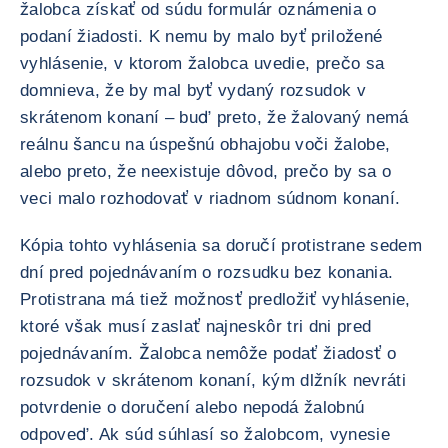
žalobca získať od súdu formulár oznámenia o
podaní žiadosti. K nemu by malo byť priložené
vyhlásenie, v ktorom žalobca uvedie, prečo sa
domnieva, že by mal byť vydaný rozsudok v
skrátenom konaní – buď preto, že žalovaný nemá
reálnu šancu na úspešnú obhajobu voči žalobe,
alebo preto, že neexistuje dôvod, prečo by sa o
veci malo rozhodovať v riadnom súdnom konaní.
Kópia tohto vyhlásenia sa doručí protistrane sedem
dní pred pojednávaním o rozsudku bez konania.
Protistrana má tiež možnosť predložiť vyhlásenie,
ktoré však musí zaslať najneskôr tri dni pred
pojednávaním. Žalobca nemôže podať žiadosť o
rozsudok v skrátenom konaní, kým dlžník nevráti
potvrdenie o doručení alebo nepodá žalobnú
odpoveď. Ak súd súhlasí so žalobcom, vynesie