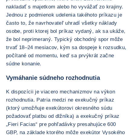
nakladať s majetkom alebo ho vyvážať zo krajiny.
Jednou z podmienok udelenia takéhoto príkazu je
často to, že navrhovateľ uhradí všetky náklady
osobe, proti ktorej bol príkaz vydaný, ak sa ukáže,
že bol neprimeraný. Typický obchodný spor môže
trvať 18–24 mesiacov, kým sa dospeje k rozsudku,
počítané od momentu, keď sa prvýkrát začne
súdne konanie.
Vymáhanie súdneho rozhodnutia
K dispozícii je viacero mechanizmov na výkon
rozhodnutia. Patria medzi ne exekučný príkaz
(ktorý umožňuje exekútorovi okresného súdu
požadovať platbu od dlžníka) a exekučný príkaz
„Fieri Facias“ pre pohľadávky presahujúce 600
GBP, na základe ktorého môže exekútor Vysokého