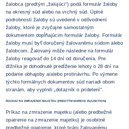
žalobca (predtým „žalujúci“) podá formulár žaloby
na okresný súd alebo na vrchný súd. Úplné
podrobnosti žaloby sú uvedené v odôvodnení
žaloby, ktoré je zvyčajne samostatným
dokumentom dopĺňajúcim formulár žaloby. Formulár
žaloby musí byť doručený žalovanému súdom alebo
žalobcom. Žalovaný môže následne na formulár
žaloby reagovať do 14 dní od doručenia. Pre
dlžníka je dohodnuté predĺženie lehoty o 28 dní na
podanie obhajoby a/alebo protinávrhu. Po výmene
týchto formálnych dokumentov súd nariadi obom
stranám, aby vyplnili „dotazník o pridelení“.
ROZKAZ NA ZMRAZENIE MAJETKU (PREDTÝM MAREVA INJUNCTION)
Príkaz na zmrazenie majetku (alebo predbežné
opatrenie na zmrazenie majetku) je osobitné
predbežné opatrenie, ktoré bráni žalovanému