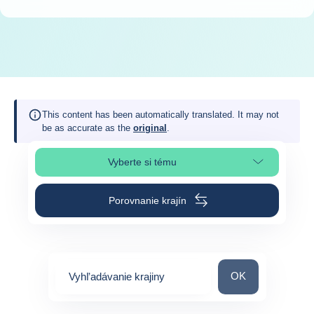
This content has been automatically translated. It may not
be as accurate as the
original
.
Vyberte si tému
Výber časti stránky
Porovnanie krajín
Vyhľadávanie kraj
OK
Vyhľadávanie krajiny
0
suggestions