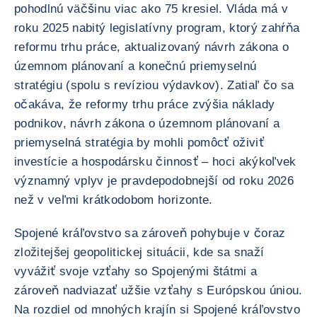
pohodlnú väčšinu viac ako 75 kresiel. Vláda má v
roku 2025 nabitý legislatívny program, ktorý zahŕňa
reformu trhu práce, aktualizovaný návrh zákona o
územnom plánovaní a konečnú priemyselnú
stratégiu (spolu s revíziou výdavkov). Zatiaľ čo sa
očakáva, že reformy trhu práce zvýšia náklady
podnikov, návrh zákona o územnom plánovaní a
priemyselná stratégia by mohli pomôcť oživiť
investície a hospodársku činnosť – hoci akýkoľvek
významný vplyv je pravdepodobnejší od roku 2026
než v veľmi krátkodobom horizonte.
Spojené kráľovstvo sa zároveň pohybuje v čoraz
zložitejšej geopolitickej situácii, kde sa snaží
vyvážiť svoje vzťahy so Spojenými štátmi a
zároveň nadviazať užšie vzťahy s Európskou úniou.
Na rozdiel od mnohých krajín si Spojené kráľovstvo