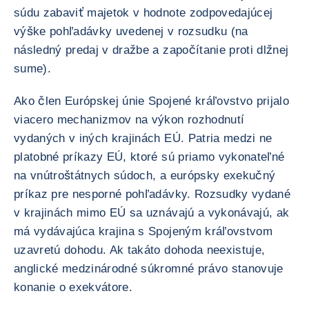
súdu zabaviť majetok v hodnote zodpovedajúcej
výške pohľadávky uvedenej v rozsudku (na
následný predaj v dražbe a započítanie proti dlžnej
sume).
Ako člen Európskej únie Spojené kráľovstvo prijalo
viacero mechanizmov na výkon rozhodnutí
vydaných v iných krajinách EÚ. Patria medzi ne
platobné príkazy EÚ, ktoré sú priamo vykonateľné
na vnútroštátnych súdoch, a európsky exekučný
príkaz pre nesporné pohľadávky. Rozsudky vydané
v krajinách mimo EÚ sa uznávajú a vykonávajú, ak
má vydávajúca krajina s Spojeným kráľovstvom
uzavretú dohodu. Ak takáto dohoda neexistuje,
anglické medzinárodné súkromné právo stanovuje
konanie o exekvátore.