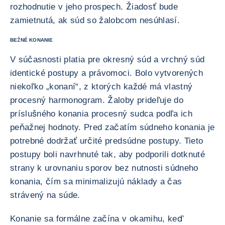
rozhodnutie v jeho prospech. Žiadosť bude
zamietnutá, ak súd so žalobcom nesúhlasí.
BEŽNÉ KONANIE
V súčasnosti platia pre okresný súd a vrchný súd
identické postupy a právomoci. Bolo vytvorených
niekoľko „konaní“, z ktorých každé má vlastný
procesný harmonogram. Žaloby prideľuje do
príslušného konania procesný sudca podľa ich
peňažnej hodnoty. Pred začatím súdneho konania je
potrebné dodržať určité predsúdne postupy. Tieto
postupy boli navrhnuté tak, aby podporili dotknuté
strany k urovnaniu sporov bez nutnosti súdneho
konania, čím sa minimalizujú náklady a čas
strávený na súde.
Konanie sa formálne začína v okamihu, keď