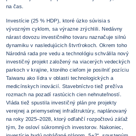
na čas.
Investície (25 % HDP), ktoré úzko súvisia s
vývozným cyklom, sa výrazne zrýchlili. Nedávny
nárast dovozu investičného tovaru naznačuje silnú
dynamiku v nasledujúcich štvrťrokoch. Okrem toho
Národná rada pre vedu a technológiu schválila nový
investičný projekt založený na viacerých vedeckých
parkoch v krajine, ktorého cieľom je posilniť pozíciu
Taiwanu ako lídra v oblasti technologických a
medicínskych inovácií. Stavebníctvo tiež prežíva
rozmach na pozadí rastúcich cien nehnuteľností.
Vláda tiež spustila investičný plán pre projekty
verejnej a priemyselnej infraštruktúry, naplánovaný
na roky 2025–2028, ktorý odľahčí rozpočtovú záťaž
tým, že osloví súkromných investorov. Nakoniec,
investície budú poháňané plánom „5+2“, spusteným