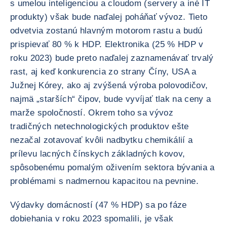
s umelou inteligenciou a cloudom (servery a iné IT
produkty) však bude naďalej poháňať vývoz. Tieto
odvetvia zostanú hlavným motorom rastu a budú
prispievať 80 % k HDP. Elektronika (25 % HDP v
roku 2023) bude preto naďalej zaznamenávať trvalý
rast, aj keď konkurencia zo strany Číny, USA a
Južnej Kórey, ako aj zvýšená výroba polovodičov,
najmä „starších“ čipov, bude vyvíjať tlak na ceny a
marže spoločností. Okrem toho sa vývoz
tradičných netechnologických produktov ešte
nezačal zotavovať kvôli nadbytku chemikálií a
prílevu lacných čínskych základných kovov,
spôsobenému pomalým oživením sektora bývania a
problémami s nadmernou kapacitou na pevnine.
Výdavky domácností (47 % HDP) sa po fáze
dobiehania v roku 2023 spomalili, je však