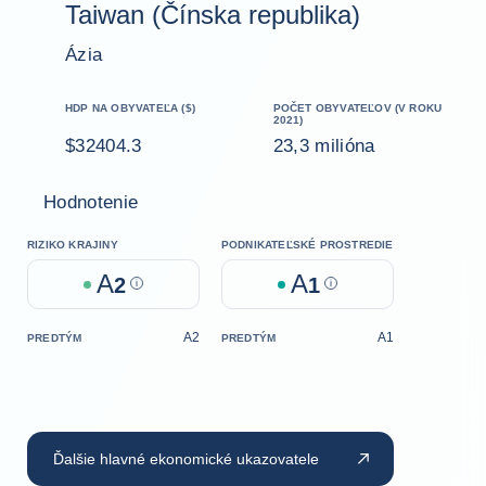
Taiwan (Čínska republika)
Ázia
HDP NA OBYVATEĽA ($)
POČET OBYVATEĽOV (V ROKU
2021)
$32404.3
23,3 milióna
Hodnotenie
RIZIKO KRAJINY
PODNIKATEĽSKÉ PROSTREDIE
A
A
2
Help
1
Help
A2
A1
PREDTÝM
PREDTÝM
Ďalšie hlavné ekonomické ukazovatele