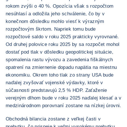
rokom zvýši o 40 %. Opozícia však s rozpočtom
nesúhlasí a odložila jeho schválenie, čo by v
konečnom dôsledku mohlo viesť k výrazným
rozpočtovým škrtom. Napriek tomu bude
rozpočtové saldo v roku 2025 prakticky vyrovnané.
Od druhej polovice roku 2025 by sa rozpočet mohol
dostať pod tlak v dôsledku geopolitickej situácie,
spomalenia rastu vývozu a zavedenia fiškálnych
opatrení na zmiernenie dopadu napätia na miestnu
ekonomiku. Okrem toho tlak zo strany USA bude
naďalej zvyšovať vojenské výdavky, ktoré v
súčasnosti predstavujú 2,5 % HDP. Zaťaženie
verejným dlhom bude v roku 2025 naďalej klesať a v
medzinárodnom porovnaní zostane na nízkej úrovni.
Obchodná bilancia zostane z veľkej časti v
prebytku, čo prispeje k veľmi vysokému prebytku