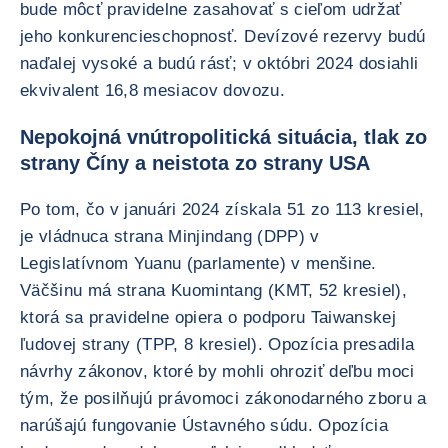
bude môcť pravidelne zasahovať s cieľom udržať
jeho konkurencieschopnosť. Devízové rezervy budú
naďalej vysoké a budú rásť; v októbri 2024 dosiahli
ekvivalent 16,8 mesiacov dovozu.
Nepokojná vnútropolitická situácia, tlak zo
strany Číny a neistota zo strany USA
Po tom, čo v januári 2024 získala 51 zo 113 kresiel,
je vládnuca strana Minjindang (DPP) v
Legislatívnom Yuanu (parlamente) v menšine.
Väčšinu má strana Kuomintang (KMT, 52 kresiel),
ktorá sa pravidelne opiera o podporu Taiwanskej
ľudovej strany (TPP, 8 kresiel). Opozícia presadila
návrhy zákonov, ktoré by mohli ohroziť deľbu moci
tým, že posilňujú právomoci zákonodarného zboru a
narúšajú fungovanie Ústavného súdu. Opozícia