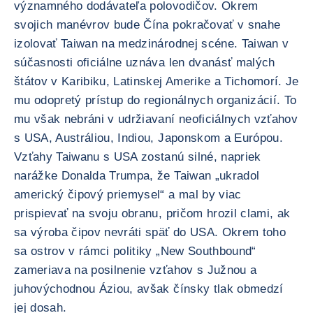
významného dodávateľa polovodičov. Okrem
svojich manévrov bude Čína pokračovať v snahe
izolovať Taiwan na medzinárodnej scéne. Taiwan v
súčasnosti oficiálne uznáva len dvanásť malých
štátov v Karibiku, Latinskej Amerike a Tichomorí. Je
mu odopretý prístup do regionálnych organizácií. To
mu však nebráni v udržiavaní neoficiálnych vzťahov
s USA, Austráliou, Indiou, Japonskom a Európou.
Vzťahy Taiwanu s USA zostanú silné, napriek
narážke Donalda Trumpa, že Taiwan „ukradol
americký čipový priemysel“ a mal by viac
prispievať na svoju obranu, pričom hrozil clami, ak
sa výroba čipov nevráti späť do USA. Okrem toho
sa ostrov v rámci politiky „New Southbound“
zameriava na posilnenie vzťahov s Južnou a
juhovýchodnou Áziou, avšak čínsky tlak obmedzí
jej dosah.