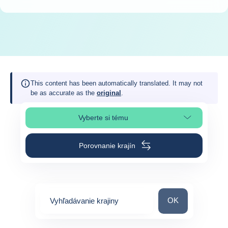
This content has been automatically translated. It may not
be as accurate as the
original
.
Vyberte si tému
Výber časti stránky
Porovnanie krajín
Vyhľadávanie kraj
OK
Vyhľadávanie krajiny
0
suggestions