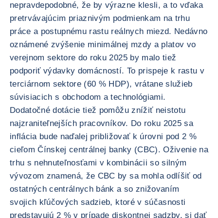
nepravdepodobné, že by výrazne klesli, a to vďaka
pretrvávajúcim priaznivým podmienkam na trhu
práce a postupnému rastu reálnych miezd. Nedávno
oznámené zvýšenie minimálnej mzdy a platov vo
verejnom sektore do roku 2025 by malo tiež
podporiť výdavky domácností. To prispeje k rastu v
terciárnom sektore (60 % HDP), vrátane služieb
súvisiacich s obchodom a technológiami.
Dodatočné dotácie tiež pomôžu znížiť neistotu
najzraniteľnejších pracovníkov. Do roku 2025 sa
inflácia bude naďalej približovať k úrovni pod 2 %
cieľom Čínskej centrálnej banky (CBC). Oživenie na
trhu s nehnuteľnosťami v kombinácii so silným
vývozom znamená, že CBC by sa mohla odlíšiť od
ostatných centrálnych bánk a so znižovaním
svojich kľúčových sadzieb, ktoré v súčasnosti
predstavujú 2 % v prípade diskontnej sadzby, si dať