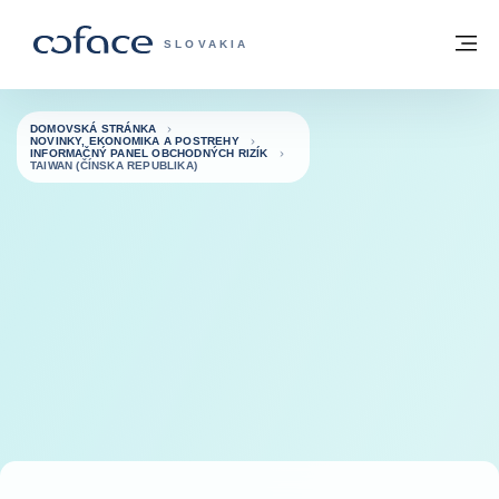
Prejsť na obsah
Späť na domovskú stránku
M
COFACE FOR TRADE - WEBOVÁ STRÁNK
SLOVAKIA
DOMOVSKÁ STRÁNKA
NOVINKY, EKONOMIKA A POSTREHY
INFORMAČNÝ PANEL OBCHODNÝCH RIZÍK
TAIWAN (ČÍNSKA REPUBLIKA)