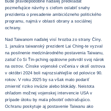
bude pravdepodobne naďalej predkladať
pozmeňujúce návrhy s cieľom oslabiť snahy
prezidenta o presadenie ambiciózneho politického
programu, najmä v oblasti obrany a sociálnej
ochrany.
Nad Taiwanom naďalej visí hrozba zo strany Číny.
1. januára taiwanský prezident Lai Ching-te vyzval
na posilnenie medzinárodného postavenia Taiwanu,
zatiaľ čo Si Ťin-pching opätovne potvrdil svoj nárok
na ostrov. Čínske vojenské cvičenia v okolí ostrova
v októbri 2024 boli najrozsiahlejšie od polovice 90.
rokov. V roku 2025 by sa však malo podariť
zmierniť riziko invázie alebo blokády. Neistota
ohľadom možnej vojenskej intervencie USA v
prípade útoku by mala pôsobiť odstrašujúco.
Ochranu poskytuje aj postavenie Taiwanu ako