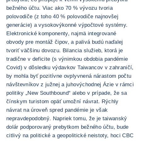
bežného účtu. Viac ako 70 % vývozu tvoria
polovodiče (z toho 40 % polovodiče najnovšej
generácie) a vysokovýkonné výpočtové systémy.
Elektronické komponenty, najmä integrované
obvody pre montáž čipov, a palivá budú naďalej
tvoriť väčšinu dovozu. Bilancia služieb, ktorá je
tradične v deficite (s výnimkou obdobia pandémie
Covid) v dôsledku výdavkov Taiwancov v zahraničí,
by mohla byť pozitívne ovplyvnená nárastom počtu
návštevníkov z južnej a juhovýchodnej Ázie v rámci
politiky „New Southbound“ alebo v prípade, že sa
čínskym turistom opäť umožní návrat. Rýchly
návrat na úroveň spred pandémie je však
nepravdepodobný. Napriek tomu, že je taiwanský
dolár podporovaný prebytkom bežného účtu, bude
citlivý na politické a geopolitické neistoty, hoci CBC