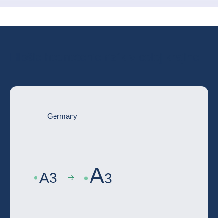
Hlbšie hodnotenie rizík v celej krajine
Germany
A
A
3
3