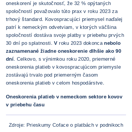
oneskorení je skutočnosť, že 32 % opýtaných
spoločností považovalo túto prax v roku 2023 za
trhový štandard. Kovospracujúci priemysel naďalej
patrí k nemeckým odvetviam, v ktorých väčšina
spoločností dostáva svoje platby v priebehu prvých
30 dní po splatnosti.
V
roku 2023 dokonca
nebolo
zaznamenané žiadne oneskorenie dlhšie ako 90
dní
. Celkovo, s výnimkou roku 2020, priemerné
oneskorenia platieb v kovospracujúcom priemysle
zostávajú trvalo pod priemerným časom
oneskorenia platieb v celom hospodárstve.
Oneskorenia platieb v nemeckom sektore kovov
v priebehu času
ZVÄČŠI
Zdroje: Prieskumy Coface o platbách v podnikoch