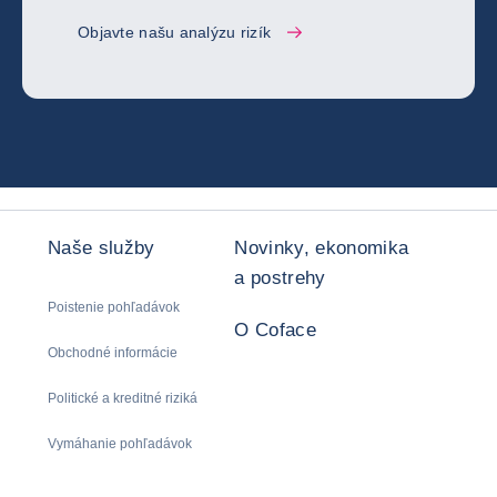
Objavte našu analýzu rizík
Naše služby
Novinky, ekonomika
a postrehy
Poistenie pohľadávok
O Coface
Obchodné informácie
Politické a kreditné riziká
Vymáhanie pohľadávok