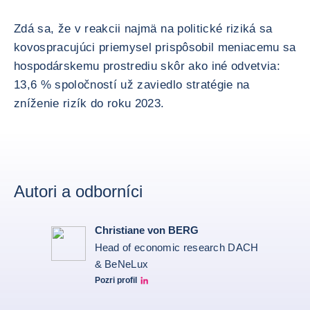
Zdá sa, že v reakcii najmä na politické riziká sa
kovospracujúci priemysel prispôsobil meniacemu sa
hospodárskemu prostrediu skôr ako iné odvetvia:
13,6 % spoločností už zaviedlo stratégie na
zníženie rizík do roku 2023.
Autori a odborníci
Christiane von BERG
Head of economic research DACH
& BeNeLux
Pozri profil
Christiane von berg linkedin