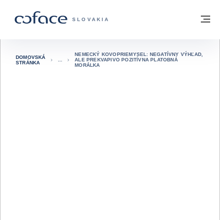
Prejsť na obsah
Späť na domovskú stránku
M
COFACE FOR TRADE - WEBOVÁ STRÁNK
SLOVAKIA
NEMECKÝ KOVOPRIEMYSEL: NEGATÍVNY VÝHĽAD,
DOMOVSKÁ
ALE PREKVAPIVO POZITÍVNA PLATOBNÁ
STRÁNKA
MORÁLKA