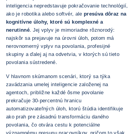
inteligencia nepredstavuje pokračovanie technológií,
ako je robotika alebo softvér, ale
presúva dôraz na
kognitívne úlohy, ktoré sú komplexné a
nerutinné
. Jej vplyv je mimoriadne rôznorodý:
najskôr sa prejavuje na úrovni úloh, potom má
nerovnomerný vplyv na povolania, profesijné
skupiny a ďalej aj na odvetvia, v ktorých sú tieto
povolania sústredené.
V hlavnom skúmanom scenári, ktorý sa týka
zavádzania umelej inteligencie založenej na
agentoch, približne každé ôsme povolanie
prekračuje 30-percentnú hranicu
automatizovateľných úloh, ktorú štúdia identifikuje
ako prah pre zásadnú transformáciu daného
povolania, čo otvára cestu k potenciálne
významnému presunu pracovníkov, pričom to však