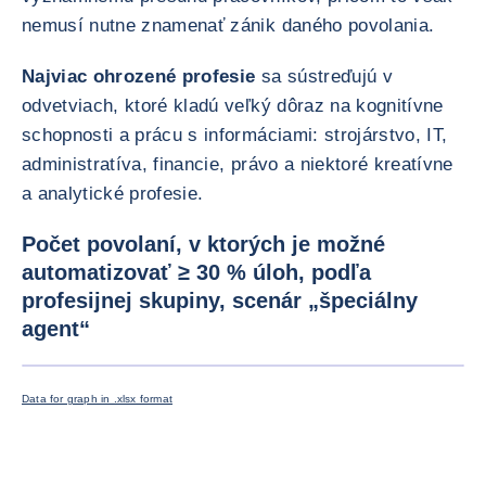
nemusí nutne znamenať zánik daného povolania.
Najviac ohrozené profesie
sa sústreďujú v
odvetviach, ktoré kladú veľký dôraz na kognitívne
schopnosti a prácu s informáciami: strojárstvo, IT,
administratíva, financie, právo a niektoré kreatívne
a analytické profesie.
Počet povolaní, v ktorých je možné
automatizovať ≥ 30 % úloh, podľa
profesijnej skupiny, scenár „špeciálny
agent“
ZVÄČŠI
Data for graph in .xlsx format