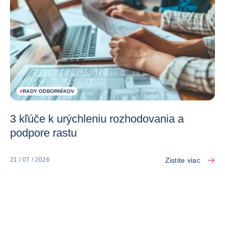
#
RADY ODBORNÍKOV
3 kľúče k urýchleniu rozhodovania a
podpore rastu
Zistite viac
21 / 07 / 2026