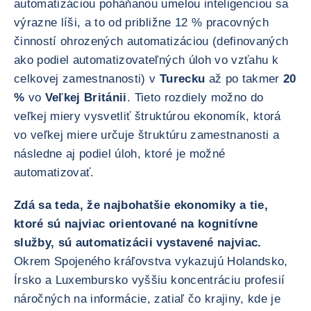
automatizáciou poháňanou umelou inteligenciou sa
výrazne líši, a to od približne 12 % pracovných
činností ohrozených automatizáciou (definovaných
ako podiel automatizovateľných úloh vo vzťahu k
celkovej zamestnanosti) v
Turecku
až po takmer
20
%
vo
Veľkej Británii
. Tieto rozdiely možno do
veľkej miery vysvetliť štruktúrou ekonomík, ktorá
vo veľkej miere určuje štruktúru zamestnanosti a
následne aj podiel úloh, ktoré je možné
automatizovať.
Zdá sa teda, že najbohatšie ekonomiky a tie,
ktoré sú najviac orientované na kognitívne
služby, sú automatizácii vystavené najviac.
Okrem Spojeného kráľovstva vykazujú Holandsko,
Írsko a Luxembursko vyššiu koncentráciu profesií
náročných na informácie, zatiaľ čo krajiny, kde je