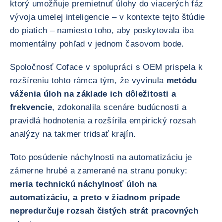
ktorý umožňuje premietnuť úlohy do viacerých fáz
vývoja umelej inteligencie – v kontexte tejto štúdie
do piatich – namiesto toho, aby poskytovala iba
momentálny pohľad v jednom časovom bode.
Spoločnosť Coface v spolupráci s OEM prispela k
rozšíreniu tohto rámca tým, že vyvinula
metódu
váženia úloh na základe ich dôležitosti a
frekvencie
, zdokonalila scenáre budúcnosti a
pravidlá hodnotenia a rozšírila empirický rozsah
analýzy na takmer tridsať krajín.
Toto posúdenie náchylnosti na automatizáciu je
zámerne hrubé a zamerané na stranu ponuky:
meria technickú náchylnosť úloh na
automatizáciu, a preto v žiadnom prípade
nepredurčuje rozsah čistých strát pracovných