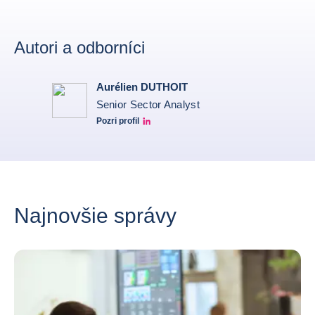
Autori a odborníci
Aurélien DUTHOIT
Senior Sector Analyst
Pozri profil
Aurélien Duthoit Linkedin profile
Najnovšie správy