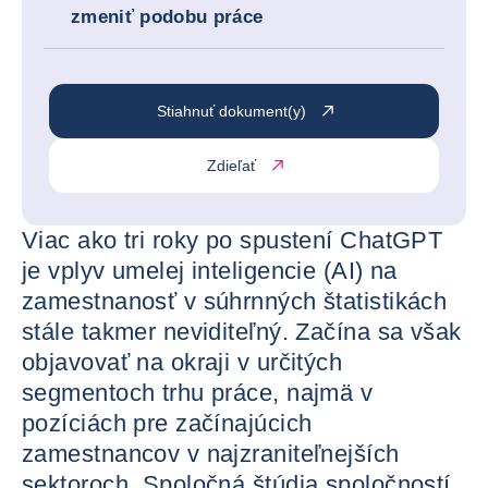
zmeniť podobu práce
Stiahnuť dokument(y)
Zdieľať
Viac ako tri roky po spustení ChatGPT
je vplyv umelej inteligencie (AI) na
zamestnanosť v súhrnných štatistikách
stále takmer neviditeľný. Začína sa však
objavovať na okraji v určitých
segmentoch trhu práce, najmä v
pozíciách pre začínajúcich
zamestnancov v najzraniteľnejších
sektoroch. Spoločná štúdia spoločností