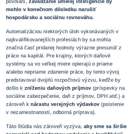
povolaní,
zavádzanie umelej inteligencie by
mohlo v konečnom dôsledku narušiť
hospodársku a sociálnu rovnováhu.
Automatizáciou niektorých úloh vykonávaných v
najkvalifikovanejších profesiách by sa mohla
značná časť pridanej hodnoty výrazne presunúť z
práce na kapitál. Pre krajiny, ktorých daňové
systémy sa vo veľkej miere opierajú o priame
a/alebo nepriame zdanenie práce, by tento vývoj
predstavoval dvojitú rozpočtovú výzvu, keďže by
došlo k
zníženiu daňových príjmov
(príspevky na
sociálne zabezpečenie, daň z príjmov, DPH atď.) a
zároveň k
nárastu verejných výdavkov
(poistenie
v nezamestnanosti, odborná príprava).
Táto štúdia nás zároveň vyzýva,
aby sme sa širšie