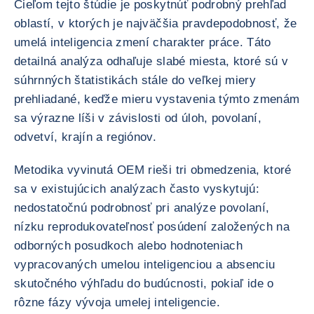
Cieľom tejto štúdie je poskytnúť podrobný prehľad
oblastí, v ktorých je najväčšia pravdepodobnosť, že
umelá inteligencia zmení charakter práce. Táto
detailná analýza odhaľuje slabé miesta, ktoré sú v
súhrnných štatistikách stále do veľkej miery
prehliadané, keďže mieru vystavenia týmto zmenám
sa výrazne líši v závislosti od úloh, povolaní,
odvetví, krajín a regiónov.
Metodika vyvinutá OEM rieši tri obmedzenia, ktoré
sa v existujúcich analýzach často vyskytujú:
nedostatočnú podrobnosť pri analýze povolaní,
nízku reprodukovateľnosť posúdení založených na
odborných posudkoch alebo hodnoteniach
vypracovaných umelou inteligenciou a absenciu
skutočného výhľadu do budúcnosti, pokiaľ ide o
rôzne fázy vývoja umelej inteligencie.