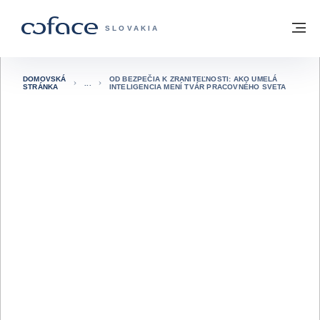
Prejsť na obsah
Späť na domovskú stránku
M
COFACE FOR TRADE - WEBOVÁ STRÁNK
SLOVAKIA
DOMOVSKÁ
OD BEZPEČIA K ZRANITEĽNOSTI: AKO UMELÁ
STRÁNKA
INTELIGENCIA MENÍ TVÁR PRACOVNÉHO SVETA