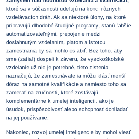
zamysleli nad hodnotou vzdelania a kvalifikácií,
ktoré sa v súčasnosti udeľujú na konci rôznych
vzdelávacích dráh. Ak sa niektoré úlohy, na ktoré
pripravujú dlhodobé študijné programy, stanú ľahšie
automatizovateľnými, prepojenie medzi
dosiahnutým vzdelaním, platom a istotou
zamestnania by sa mohlo oslabiť. Bez toho, aby
sme (zatiaľ) dospeli k záveru, že vysokoškolské
vzdelanie už nie je potrebné, tieto zistenia
naznačujú, že zamestnávatelia môžu klásť menší
dôraz na samotné kvalifikácie a namiesto toho sa
zamerať na zručnosti, ktoré zostávajú
komplementárne k umelej inteligencii, ako je
úsudok, prispôsobivosť alebo schopnosť dohliadať
na jej používanie.
Nakoniec, rozvoj umelej inteligencie by mohol viesť