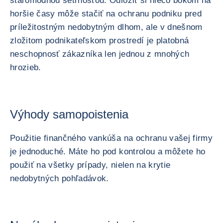
staromódnou šetrnosťou. Odložiť si niečo bokom na
horšie časy môže stačiť na ochranu podniku pred
príležitostným nedobytným dlhom, ale v dnešnom
zložitom podnikateľskom prostredí je platobná
neschopnosť zákazníka len jednou z mnohých
hrozieb.
Výhody samopoistenia
Použitie finančného vankúša na ochranu vašej firmy
je jednoduché. Máte ho pod kontrolou a môžete ho
použiť na všetky prípady, nielen na krytie
nedobytných pohľadávok.