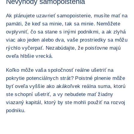
Nevýhody samopoistenia
Ak plánujete uzavrieť samopoistenie, musíte mať na
pamäti, že keď sa minie, tak sa minie. Nemôžete
ovplyvniť, čo sa stane s inými podnikmi, a ak zlyhá
viac ako jeden alebo dva, vaše prostriedky sa môžu
rýchlo vyčerpať. Nezabúdajte, že poisťovne majú
oveľa hlbšie vrecká.
Koľko môže vaša spoločnosť reálne ušetriť na
pokrytie potenciálnych strát? Poistné plnenie môže
byť oveľa vyššie ako akákoľvek reálna suma, ktorú
ste schopní ušetriť, a vy nebudete mať žiadny
viazaný kapitál, ktorý by ste mohli použiť na rozvoj
podniku.