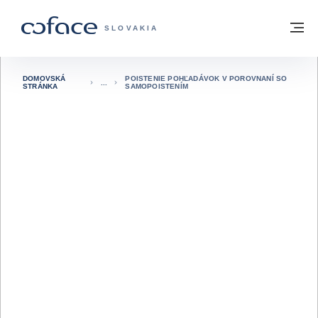
Prejsť na obsah
Späť na domovskú stránku
M
COFACE FOR TRADE - WEBOVÁ STRÁNK
SLOVAKIA
DOMOVSKÁ
POISTENIE POHĽADÁVOK V POROVNANÍ SO
STRÁNKA
SAMOPOISTENÍM