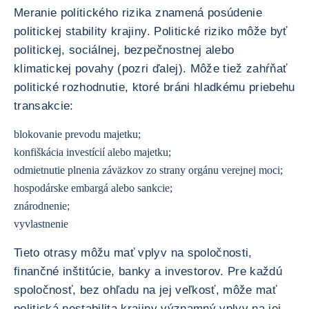
Meranie politického rizika znamená posúdenie
politickej stability krajiny. Politické riziko môže byť
politickej, sociálnej, bezpečnostnej alebo
klimatickej povahy (pozri ďalej). Môže tiež zahŕňať
politické rozhodnutie, ktoré bráni hladkému priebehu
transakcie:
blokovanie prevodu majetku;
konfiškácia investícií alebo majetku;
odmietnutie plnenia záväzkov zo strany orgánu verejnej moci;
hospodárske embargá alebo sankcie;
znárodnenie;
vyvlastnenie
Tieto otrasy môžu mať vplyv na spoločnosti,
finančné inštitúcie, banky a investorov. Pre každú
spoločnosť, bez ohľadu na jej veľkosť, môže mať
politická nestabilita krajiny významný vplyv na jej