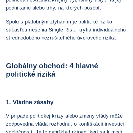
podnikanie alebo trhy, na ktorých pôsobí.
Spolu s platobným zlyhaním je politické riziko
súčasťou riešenia Single Risk: krytia individuálneho
strednodobého nezrušiteľného úverového rizika.
Globálny obchod: 4 hlavné
politické riziká
1. Vládne zásahy
V prípade politickej krízy alebo zmeny vlády môže
zodpovedná vláda rozhodnúť o konfiškácii investícií
spoločností. Je to napríklad prípad, keď sa k moci