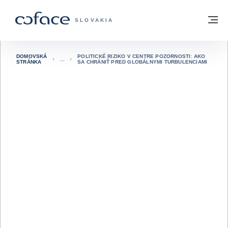
Prejsť na obsah
Späť na domovskú stránku
M
COFACE FOR TRADE - WEBOVÁ STRÁNK
SLOVAKIA
DOMOVSKÁ
POLITICKÉ RIZIKO V CENTRE POZORNOSTI: AKO
STRÁNKA
SA CHRÁNIŤ PRED GLOBÁLNYMI TURBULENCIAMI