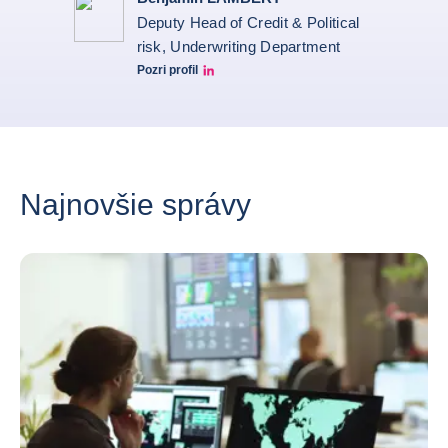
Deputy Head of Credit & Political
risk, Underwriting Department
Pozri profil
Benjamin Lambert Linkedin Profile
Najnovšie správy