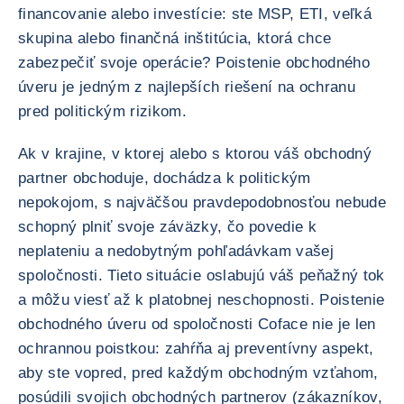
financovanie alebo investície: ste MSP, ETI, veľká
skupina alebo finančná inštitúcia, ktorá chce
zabezpečiť svoje operácie? Poistenie obchodného
úveru je jedným z najlepších riešení na ochranu
pred politickým rizikom.
Ak v krajine, v ktorej alebo s ktorou váš obchodný
partner obchoduje, dochádza k politickým
nepokojom, s najväčšou pravdepodobnosťou nebude
schopný plniť svoje záväzky, čo povedie k
neplateniu a nedobytným pohľadávkam vašej
spoločnosti. Tieto situácie oslabujú váš peňažný tok
a môžu viesť až k platobnej neschopnosti. Poistenie
obchodného úveru od spoločnosti Coface nie je len
ochrannou poistkou: zahŕňa aj preventívny aspekt,
aby ste vopred, pred každým obchodným vzťahom,
posúdili svojich obchodných partnerov (zákazníkov,