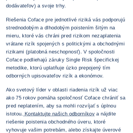
dodávateľov) a svoje trhy.
Riešenia Coface pre jednotlivé riziká vás podporujú
strednodobým a dlhodobým poistením šitým na
mieru, ktoré vás chráni pred rizikom nezaplatenia
vrátane rizík spojených s politickými a obchodnými
rizikami (platobná neschopnosť). V spoločnosti
Coface podliehajú záruky Single Risk špecifickej
metodike, ktorú uplatňuje úzko prepojený tím
odborných upisovateľov rizík a ekonómov.
Ako svetový líder v oblasti riadenia rizík už viac
ako 75 rokov pomáha spoločnosť Coface chrániť sa
pred neplatením, aby sa mohli rozvíjať s úplnou
istotou.
Kontaktujte našich odborníkov
a nájdite
riešenie poistenia obchodného úveru, ktoré
vyhovuje vašim potrebám, alebo získajte úverové