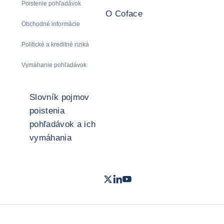
Poistenie pohľadávok
O Coface
Obchodné informácie
Politické a kreditné riziká
Vymáhanie pohľadávok
Slovník pojmov
poistenia
pohľadávok a ich
vymáhania
Twitter
LinkedIn
Youtube
- Coface
- Coface
- Coface