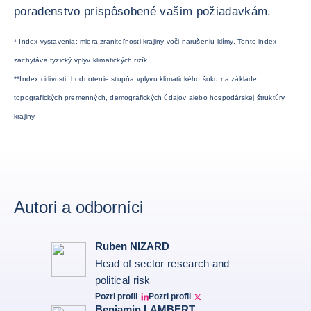
poradenstvo prispôsobené vašim požiadavkám.
* Index vystavenia: miera zraniteľnosti krajiny voči narušeniu klímy. Tento index
zachytáva fyzický vplyv klimatických rizík.
**Index citlivosti: hodnotenie stupňa vplyvu klimatického šoku na základe
topografických premenných, demografických údajov alebo hospodárskej štruktúry
krajiny.
Autori a odborníci
Ruben NIZARD
Head of sector research and
political risk
Pozri profil
Pozri profil
Ruben Nizard linkedin
Ruben Nizard twitter
Benjamin LAMBERT