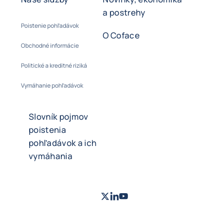
a postrehy
Poistenie pohľadávok
O Coface
Obchodné informácie
Politické a kreditné riziká
Vymáhanie pohľadávok
Slovník pojmov
poistenia
pohľadávok a ich
vymáhania
Twitter
LinkedIn
Youtube
- Coface
- Coface
- Coface