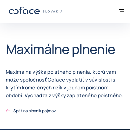
Prejsť na obsah
Späť na domovskú stránku
M
COFACE FOR TRADE - WEBOVÁ STRÁNKA
SLOVAKIA
Maximálne plnenie
Maximálna výška poistného plnenia, ktorú vám
môže spoločnosť Coface vyplatiť v súvislosti s
krytím komerčných rizík v jednom poistnom
období. Vychádza z výšky zaplateného poistného.
Späť na slovník pojmov