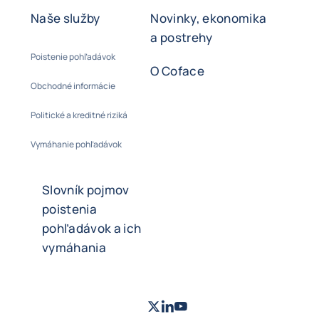
Naše služby
Novinky, ekonomika
a postrehy
Poistenie pohľadávok
O Coface
Obchodné informácie
Politické a kreditné riziká
Vymáhanie pohľadávok
Slovník pojmov
poistenia
pohľadávok a ich
vymáhania
Twitter
LinkedIn
Youtube
- Coface
- Coface
- Coface