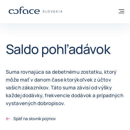
Prejsť na obsah
Späť na domovskú stránku
M
COFACE FOR TRADE - WEBOVÁ STRÁNKA
SLOVAKIA
Saldo pohľadávok
Suma rovnajúca sa debetnému zostatku, ktorý
môže mať v danom čase ktorýkoľvek z účtov
vašich zákazníkov. Táto suma závisí od výšky
každej dodávky, frekvencie dodávok a prípadných
vystavených dobropisov.
Späť na slovník pojmov