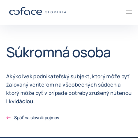
Prejsť na obsah
Späť na domovskú stránku
M
COFACE FOR TRADE - WEBOVÁ STRÁNKA
SLOVAKIA
Súkromná osoba
Akýkoľvek podnikateľský subjekt, ktorý môže byť
žalovaný veriteľom na všeobecných súdoch a
ktorý môže byť v prípade potreby zrušený nútenou
likvidáciou.
Späť na slovník pojmov