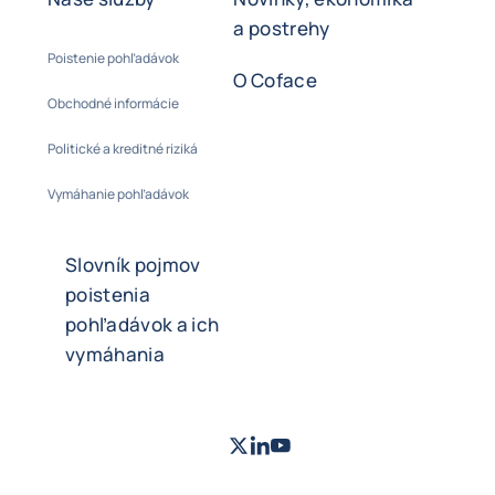
a postrehy
Poistenie pohľadávok
O Coface
Obchodné informácie
Politické a kreditné riziká
Vymáhanie pohľadávok
Slovník pojmov
poistenia
pohľadávok a ich
vymáhania
Twitter
LinkedIn
Youtube
- Coface
- Coface
- Coface