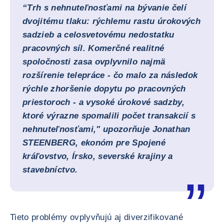
“Trh s nehnuteľnosťami na bývanie čelí
dvojitému tlaku: rýchlemu rastu úrokových
sadzieb a celosvetovému nedostatku
pracovných síl. Komerčné realitné
spoločnosti zasa ovplyvnilo najmä
rozšírenie telepráce - čo malo za následok
rýchle zhoršenie dopytu po pracovných
priestoroch - a vysoké úrokové sadzby,
ktoré výrazne spomalili počet transakcií s
nehnuteľnosťami," upozorňuje
Jonathan
STEENBERG,
ekonóm pre Spojené
kráľovstvo, Írsko, severské krajiny a
stavebníctvo.
Tieto problémy ovplyvňujú aj diverzifikované