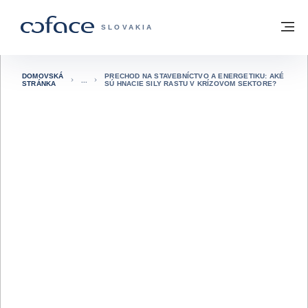
Prejsť na obsah
Späť na domovskú stránku
M
COFACE FOR TRADE - WEBOVÁ STRÁNK
SLOVAKIA
DOMOVSKÁ
PRECHOD NA STAVEBNÍCTVO A ENERGETIKU: AKÉ
STRÁNKA
SÚ HNACIE SILY RASTU V KRÍZOVOM SEKTORE?