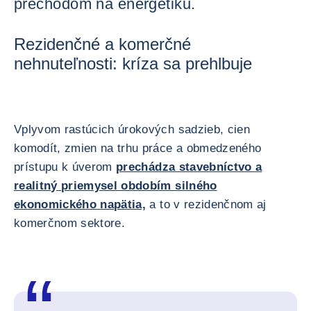
prechodom na energetiku.
Rezidenčné a komerčné
nehnuteľnosti: kríza sa prehlbuje
Vplyvom rastúcich úrokových sadzieb, cien
komodít, zmien na trhu práce a obmedzeného
prístupu k úverom
prechádza stavebníctvo a
realitný priemysel obdobím silného
ekonomického napätia,
a to v rezidenčnom aj
komerčnom sektore.