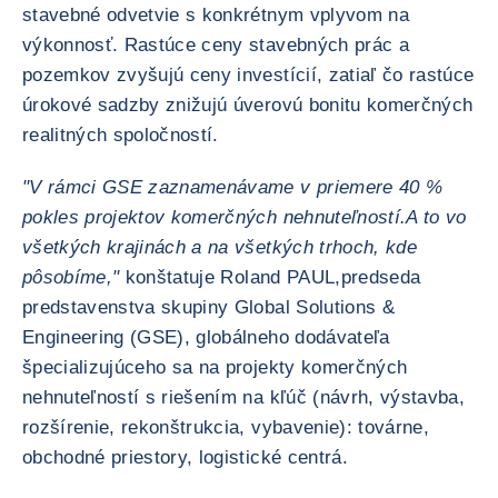
stavebné odvetvie s konkrétnym vplyvom na
výkonnosť. Rastúce ceny stavebných prác a
pozemkov zvyšujú ceny investícií, zatiaľ čo rastúce
úrokové sadzby znižujú úverovú bonitu komerčných
realitných spoločností.
"V rámci GSE zaznamenávame v priemere 40 %
pokles projektov komerčných nehnuteľností.
A to vo
všetkých krajinách a na všetkých trhoch, kde
pôsobíme,"
konštatuje Roland PAUL,
predseda
predstavenstva skupiny Global Solutions &
Engineering (GSE), globálneho dodávateľa
špecializujúceho sa na projekty komerčných
nehnuteľností s riešením na kľúč (návrh, výstavba,
rozšírenie, rekonštrukcia, vybavenie): továrne,
obchodné priestory, logistické centrá.