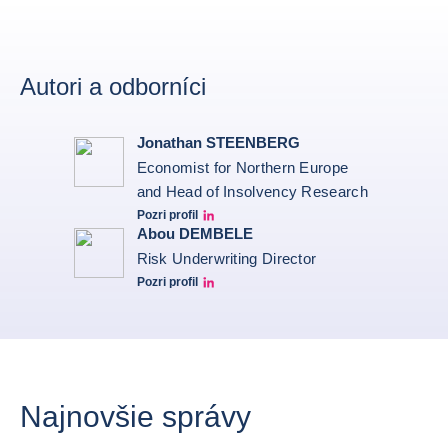
Autori a odborníci
Jonathan STEENBERG
Economist for Northern Europe
and Head of Insolvency Research
Pozri profil
Jonathan Steenberg linkedin
Abou DEMBELE
Risk Underwriting Director
Pozri profil
Abou Dembele linkedin
Najnovšie správy