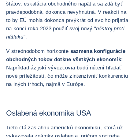
štátov, eskalácia obchodného napätia sa zdá byť
pravdepodobná, dokonca nevyhnutná. V reakcii na
to by EÚ mohla dokonca prvýkrát od svojho prijatia
na konci roka 2023 použiť svoj nový
"nástroj proti
nátlaku"
.
V strednodobom horizonte
sa
zmena konfigurácie
obchodných tokov dotkne všetkých ekonomík:
Napríklad ázijskí vývozcovia budú nútení hľadať
nové príležitosti, čo môže zintenzívniť konkurenciu
na iných trhoch, najmä v Európe.
Oslabená ekonomika USA
Tieto clá zasiahnu americkú ekonomiku, ktorá už
vykazovala známky oslabenia, pričom spotreba