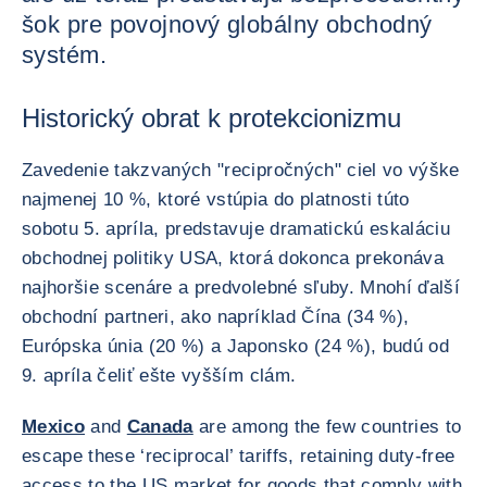
šok pre povojnový globálny obchodný
systém.
Historický obrat k protekcionizmu
Zavedenie takzvaných "recipročných" ciel vo výške
najmenej 10 %, ktoré vstúpia do platnosti túto
sobotu 5. apríla, predstavuje dramatickú eskaláciu
obchodnej politiky USA, ktorá dokonca prekonáva
najhoršie scenáre a predvolebné sľuby. Mnohí ďalší
obchodní partneri, ako napríklad Čína (34 %),
Európska únia (20 %) a Japonsko (24 %), budú od
9. apríla čeliť ešte vyšším clám.
Mexico
and
Canada
are among the few countries to
escape these ‘reciprocal’ tariffs, retaining duty-free
access to the US market for goods that comply with