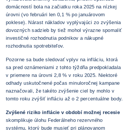
domácností bola na začiatku roka 2025 na nízkej
úrovni (vo februári len 0,1 % po januárovom
poklese). Nárast nákladov vyplývajúci zo zvýšenia
dovozných sadzieb by tiež mohol výrazne spomaliť
investičné rozhodnutia podnikov a nákupné
rozhodnutia spotrebiteľov.
Pozorne sa bude sledovať vplyv na infláciu, ktorá
sa pred oznámeniami z tohto týždňa predpokladala
v priemere na úrovni 2,8 % v roku 2025. Niektoré
odhady uskutočnené počas minuloročnej kampane
naznačovali, že takéto zvýšenie ciel by mohlo v
tomto roku zvýšiť infláciu až o 2 percentuálne body.
Zvýšené riziko inflácie v období možnej recesie
skomplikuje úlohu Federálneho rezervného
systému, ktorý bude musieť pri plánovanom