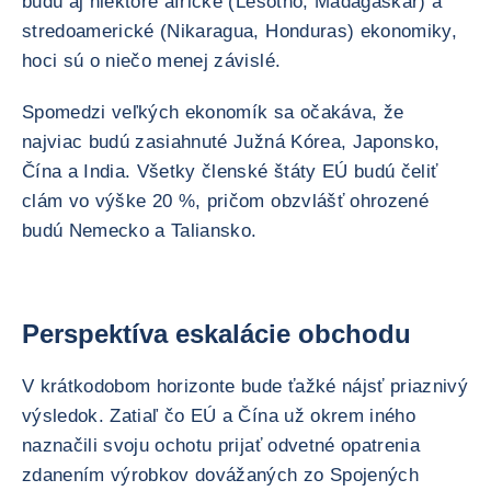
budú aj niektoré africké (Lesotho, Madagaskar) a
stredoamerické (Nikaragua, Honduras) ekonomiky,
hoci sú o niečo menej závislé.
Spomedzi veľkých ekonomík sa očakáva, že
najviac budú zasiahnuté Južná Kórea, Japonsko,
Čína a India. Všetky členské štáty EÚ budú čeliť
clám vo výške 20 %, pričom obzvlášť ohrozené
budú Nemecko a Taliansko.
Perspektíva eskalácie obchodu
V krátkodobom horizonte bude ťažké nájsť priaznivý
výsledok. Zatiaľ čo EÚ a Čína už okrem iného
naznačili svoju ochotu prijať odvetné opatrenia
zdanením výrobkov dovážaných zo Spojených