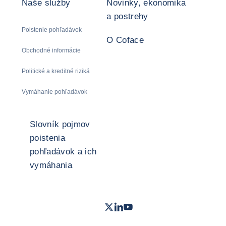
Naše služby
Novinky, ekonomika
a postrehy
Poistenie pohľadávok
O Coface
Obchodné informácie
Politické a kreditné riziká
Vymáhanie pohľadávok
Slovník pojmov
poistenia
pohľadávok a ich
vymáhania
Twitter
LinkedIn
Youtube
- Coface
- Coface
- Coface