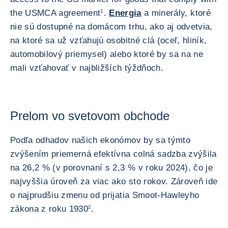
the USMCA agreement
1
.
Energia
a minerály, ktoré
nie sú dostupné na domácom trhu, ako aj odvetvia,
na ktoré sa už vzťahujú osobitné clá (oceľ, hliník,
automobilový priemysel) alebo ktoré by sa na ne
mali vzťahovať v najbližších týždňoch.
Prelom vo svetovom obchode
Podľa odhadov našich ekonómov by sa týmto
zvýšením priemerná efektívna colná sadzba zvýšila
na 26,2 % (v porovnaní s 2,3 % v roku 2024), čo je
najvyššia úroveň za viac ako sto rokov. Zároveň ide
o najprudšiu zmenu od prijatia Smoot-Hawleyho
zákona z roku 1930
2
.