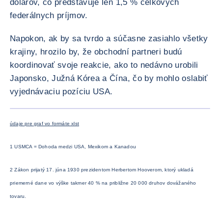
dolárov, čo predstavuje len 1,5 % celkových
federálnych príjmov.
Napokon, ak by sa tvrdo a súčasne zasiahlo všetky
krajiny, hrozilo by, že obchodní partneri budú
koordinovať svoje reakcie, ako to nedávno urobili
Japonsko, Južná Kórea a Čína, čo by mohlo oslabiť
vyjednávaciu pozíciu USA.
ZVÄČŠI
údaje pre graf vo formáte xlst
1 USMCA = Dohoda medzi USA, Mexikom a Kanadou
2 Zákon prijatý 17. júna 1930 prezidentom Herbertom Hooverom, ktorý ukladá
priemerné dane vo výške takmer 40 % na približne 20 000 druhov dovážaného
tovaru.