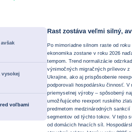
Rast zostáva veľmi silný, a
 avšak
Po mimoriadne silnom raste od roku
ekonomika zostane v roku 2026 naďal
tempom. Trend normalizácie odzrkad
výnimočných migračných prílevov z 
a vysokej
Ukrajine, ako aj prispôsobenie reexp
podporovali hospodársku činnosť. V
priemyselnej výroby – spôsobený na
umožňujúceho reexport ruského zlata
pred voľbami
predmetom medzinárodných sankcií –
segmentov od týchto tokov. V tejto sú
od domácich hnacích síl. Hospodárs