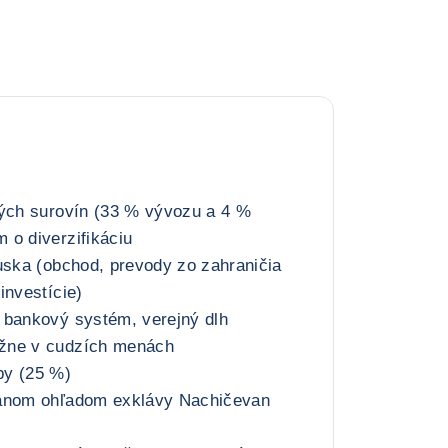
ných surovín (33 % vývozu a 4 %
 o diverzifikáciu
uska (obchod, prevody zo zahraničia
investície)
 bankový systém, verejný dlh
žne v cudzích menách
by (25 %)
žanom ohľadom exklávy Nachičevan