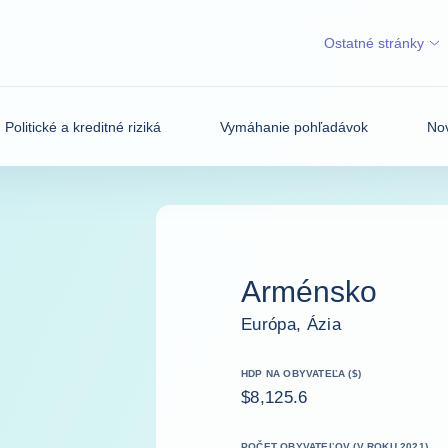
Ostatné stránky
Politické a kreditné riziká
Vymáhanie pohľadávok
Nov
Arménsko
Európa, Ázia
HDP NA OBYVATEĽA ($)
$8,125.6
POČET OBYVATEĽOV (V ROKU 2021)