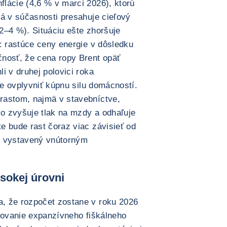
lácie (4,6 % v marci 2026), ktorú
rá v súčasnosti presahuje cieľový
2–4 %). Situáciu ešte zhoršuje
: rastúce ceny energie v dôsledku
nosť, že cena ropy Brent opäť
i v druhej polovici roka
ne ovplyvniť kúpnu silu domácností.
rastom, najmä v stavebníctve,
čo zvyšuje tlak na mzdy a odhaľuje
e bude rast čoraz viac závisieť od
c vystavený vnútorným
ysokej úrovni
, že rozpočet zostane v roku 2026
ačovanie expanzívneho fiškálneho