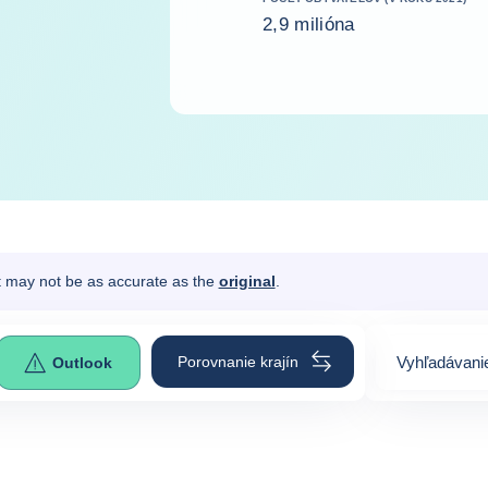
2,9 milióna
It may not be as accurate as the
original
.
Porovnanie krajín
Vyhľadávanie
Outlook
0
suggestion