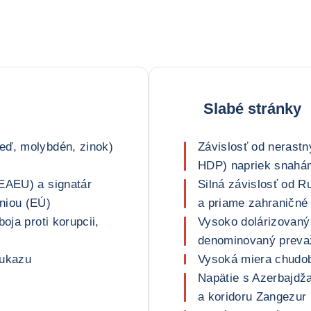
Slabé stránky
eď, molybdén, zinok)
Závislosť od nerast
HDP) napriek snahám
(EAEU) a signatár
Silná závislosť od R
niou (EÚ)
a priame zahraničné 
oja proti korupcii,
Vysoko dolárizovaný
denominovaný preva
aukazu
Vysoká miera chudo
Napätie s Azerbajd
a koridoru Zangezur