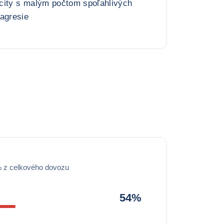
city s malým počtom spoľahlivých
 agresie
% z celkového dovozu
54%