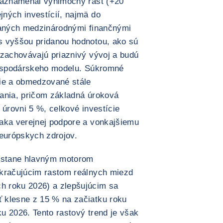
 zaznamenal výnimočný rast (+20
ných investícií, najmä do
ovaných medzinárodnými finančnými
s vyššou pridanou hodnotou, ako sú
 zachovávajú priaznivý vývoj a budú
 hospodárskeho modelu. Súkromné
šie a obmedzované stále
ania, pričom základná úroková
 úrovni 5 %, celkové investície
aka verejnej podpore a vonkajšiemu
 európskych zdrojov.
ostane hlavným motorom
okračujúcim rastom reálnych miezd
h roku 2026) a zlepšujúcim sa
 klesne z 15 % na začiatku roku
u 2026. Tento rastový trend je však