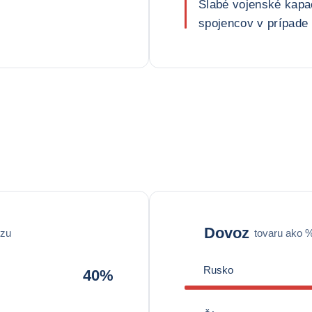
Slabé vojenské kapa
spojencov v prípade
Dovoz
ozu
tovaru ako 
Rusko
40%