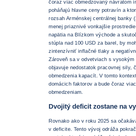
čoraz viac obmedzovaný návratom inf
poháňajú hlavne ceny potravín a kto
rozsah Arménskej centrálnej banky (
menej priaznivé vonkajšie prostredie
napätia na Blízkom východe a skutoč
stúpla nad 100 USD za barel, by mohl
zintenzívniť inflačné tlaky a negatív
Zároveň sa v odvetviach s vysokým 
objavuje nedostatok pracovnej sily, 
obmedzenia kapacít. V tomto kontext
domácich faktorov a bude čoraz via
obmedzeniam.
Dvojitý deficit zostane na v
Rovnako ako v roku 2025 sa očakáva
v deficite. Tento vývoj odráža pokr