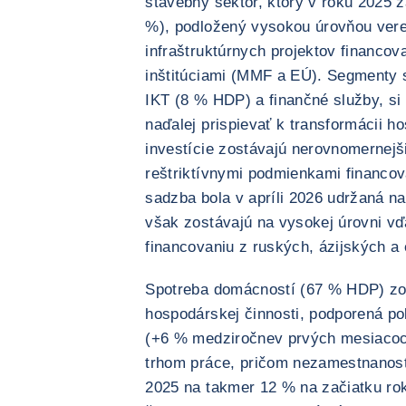
stavebný sektor, ktorý v roku 2025
%), podložený vysokou úrovňou verej
infraštruktúrnych projektov financ
inštitúciami (MMF a EÚ). Segmenty 
IKT (8 % HDP) a finančné služby, si
naďalej prispievať k transformácii
investície zostávajú nerovnomernej
reštriktívnymi podmienkami financov
sadzba bola v apríli 2026 udržaná na
však zostávajú na vysokej úrovni vď
financovaniu z ruských, ázijských a
Spotreba domácností (67 % HDP) z
hospodárskej činnosti, podporená p
(+6 % medziročnev prvých mesiacoc
trhom práce, pričom nezamestnanosť
2025 na takmer 12 % na začiatku rok