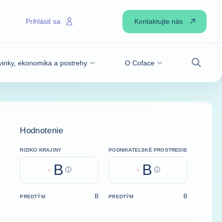
Kontaktujte nás
Prihlásiť sa
inky, ekonomika a postrehy
O Coface
Vyhľadá
Hodnotenie
RIZIKO KRAJINY
PODNIKATEĽSKÉ PROSTREDIE
B
B
Help
Help
B
B
PREDTÝM
PREDTÝM