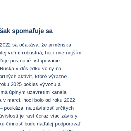
však spomaľuje sa
 2022 sa očakáva, že arménska
ej veľmi robustná, hoci miernejším
ľuje postupné ustupovanie
Ruska v dôsledku vojny na
ortných aktivít, ktoré výrazne
 roku 2025 pokles vývozu a
jmä úplným uzavretím kanála
 v marci, hoci bolo od roku 2022
 poukázal na závislosť určitých
vislosti je rast čoraz viac závislý
ku činnosť bude naďalej podporovať