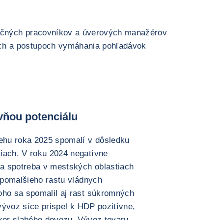
ančných pracovníkov a úverových manažérov
ách a postupoch vymáhania pohľadávok
vňou potenciálu
behu roka 2025 spomalí v dôsledku
iach. V roku 2024 negatívne
šia spotreba v mestských oblastiach
a pomalšieho rastu vládnych
oho sa spomalil aj rast súkromných
 vývoz síce prispel k HDP pozitívne,
úkor slabého dovozu. Vývoz tovaru