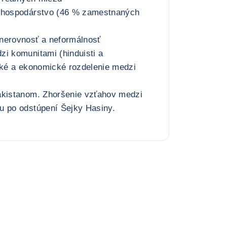
nohospodárstvo (46 % zamestnaných
nerovnosť a neformálnosť
i komunitami (hinduisti a
cké a ekonomické rozdelenie medzi
akistanom. Zhoršenie vzťahov medzi
u po odstúpení Šejky Hasiny.