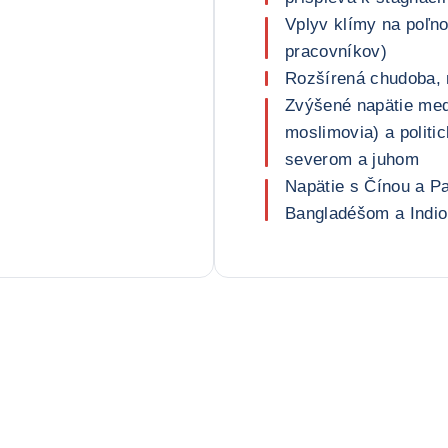
Vplyv klímy na poľ
pracovníkov)
Rozšírená chudoba, 
Zvýšené napätie medz
moslimovia) a politi
severom a juhom
Napätie s Čínou a P
Bangladéšom a Indio