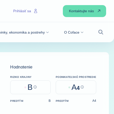
Kontaktujte nás
Prihlásiť sa
inky, ekonomika a postrehy
O Coface
Vyhľadá
Hodnotenie
RIZIKO KRAJINY
PODNIKATEĽSKÉ PROSTREDIE
B
A
Help
4
Help
B
A4
PREDTÝM
PREDTÝM