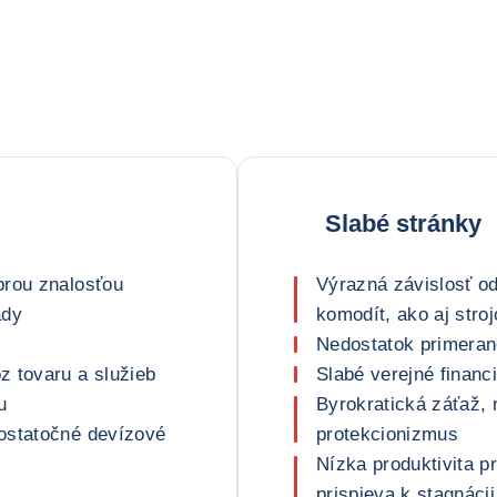
Slabé stránky
brou znalosťou
Výrazná závislosť o
ady
komodít, ako aj stroj
Nedostatok primerane
z tovaru a služieb
Slabé verejné financ
u
Byrokratická záťaž, 
ostatočné devízové
protekcionizmus
Nízka produktivita p
prispieva k stagnáci