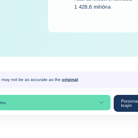
1 428,6 milióna
It may not be as accurate as the
original
.
Porovna
ému
 časti stránky
krajín