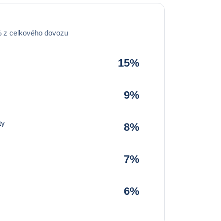
% z celkového dovozu
15%
9%
ty
8%
7%
6%