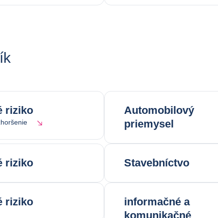
ík
 riziko
Automobilový
priemysel
horšenie
 riziko
Stavebníctvo
 riziko
informačné a
komunikačné