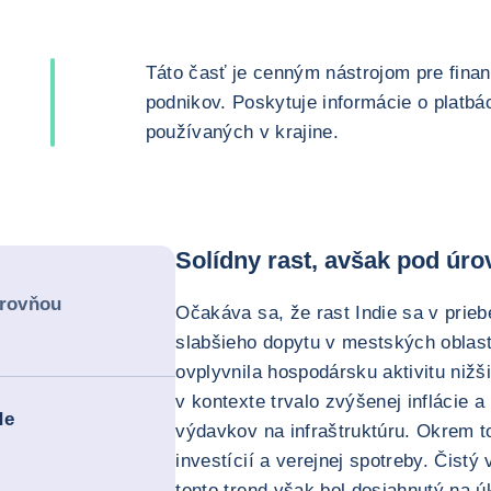
Táto časť je cenným nástrojom pre fin
podnikov. Poskytuje informácie o platb
používaných v krajine.
Solídny rast, avšak pod úro
úrovňou
Očakáva sa, že rast Indie sa v prie
slabšieho dopytu v mestských oblast
ovplyvnila hospodársku aktivitu niž
v kontexte trvalo zvýšenej inflácie 
de
výdavkov na infraštruktúru. Okrem t
investícií a verejnej spotreby. Čistý
tento trend však bol dosiahnutý na 