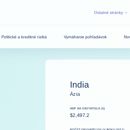
Ostatné stránky
Politické a kreditné riziká
Vymáhanie pohľadávok
Nov
India
Ázia
HDP NA OBYVATEĽA ($)
$2,497.2
POČET OBYVATEĽOV (V ROKU 2021)