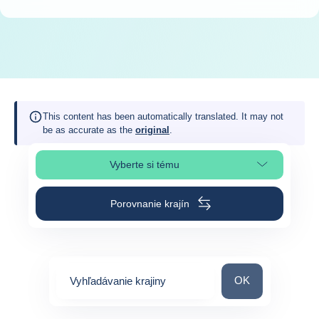
This content has been automatically translated. It may not
be as accurate as the
original
.
Vyberte si tému
Výber časti stránky
Porovnanie krajín
Vyhľadávanie kraj
OK
Vyhľadávanie krajiny
0
suggestions