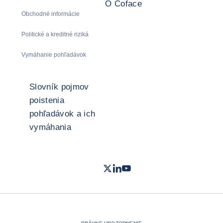
O Coface
Obchodné informácie
Politické a kreditné riziká
Vymáhanie pohľadávok
Slovník pojmov
poistenia
pohľadávok a ich
vymáhania
Twitter
LinkedIn
Youtube
- Coface
- Coface
- Coface