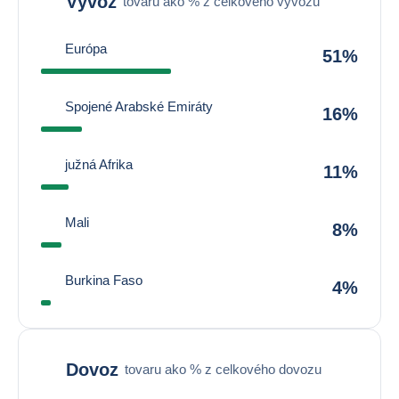
Vývoz
tovaru ako % z celkového vývozu
Európa
51%
Spojené Arabské Emiráty
16%
južná Afrika
11%
Mali
8%
Burkina Faso
4%
Dovoz
tovaru ako % z celkového dovozu