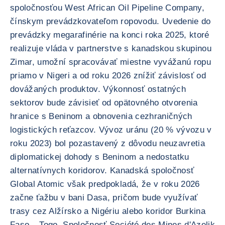
spoločnosťou West African Oil Pipeline Company,
čínskym prevádzkovateľom ropovodu. Uvedenie do
prevádzky megarafinérie na konci roka 2025, ktoré
realizuje vláda v partnerstve s kanadskou skupinou
Zimar, umožní spracovávať miestne vyvážanú ropu
priamo v Nigeri a od roku 2026 znížiť závislosť od
dovážaných produktov. Výkonnosť ostatných
sektorov bude závisieť od opätovného otvorenia
hranice s Beninom a obnovenia cezhraničných
logistických reťazcov. Vývoz uránu (20 % vývozu v
roku 2023) bol pozastavený z dôvodu neuzavretia
diplomatickej dohody s Beninom a nedostatku
alternatívnych koridorov. Kanadská spoločnosť
Global Atomic však predpokladá, že v roku 2026
začne ťažbu v bani Dasa, pričom bude využívať
trasy cez Alžírsko a Nigériu alebo koridor Burkina
Faso – Togo. Spoločnosť Société des Mines d'Azelik