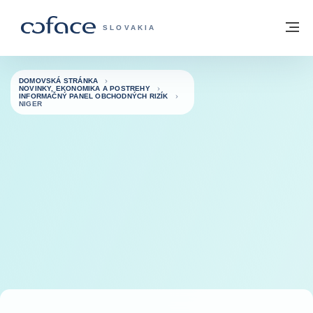
Prejsť na obsah
Späť na domovskú stránku
M
COFACE FOR TRADE - WEBOVÁ STRÁNK
SLOVAKIA
DOMOVSKÁ STRÁNKA
NOVINKY, EKONOMIKA A POSTREHY
INFORMAČNÝ PANEL OBCHODNÝCH RIZÍK
NIGER