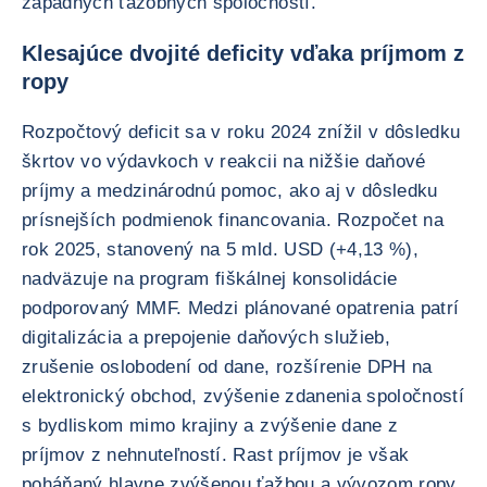
západných ťažobných spoločností.
Klesajúce dvojité deficity vďaka príjmom z
ropy
Rozpočtový deficit sa v roku 2024 znížil v dôsledku
škrtov vo výdavkoch v reakcii na nižšie daňové
príjmy a medzinárodnú pomoc, ako aj v dôsledku
prísnejších podmienok financovania. Rozpočet na
rok 2025, stanovený na 5 mld. USD (+4,13 %),
nadväzuje na program fiškálnej konsolidácie
podporovaný MMF. Medzi plánované opatrenia patrí
digitalizácia a prepojenie daňových služieb,
zrušenie oslobodení od dane, rozšírenie DPH na
elektronický obchod, zvýšenie zdanenia spoločností
s bydliskom mimo krajiny a zvýšenie dane z
príjmov z nehnuteľností. Rast príjmov je však
poháňaný hlavne zvýšenou ťažbou a vývozom ropy,