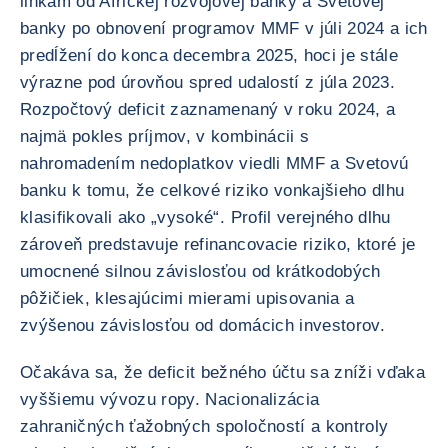
linkám od Africkej rozvojovej banky a Svetovej
banky po obnovení programov MMF v júli 2024 a ich
predĺžení do konca decembra 2025, hoci je stále
výrazne pod úrovňou spred udalostí z júla 2023.
Rozpočtový deficit zaznamenaný v roku 2024, a
najmä pokles príjmov, v kombinácii s
nahromadením nedoplatkov viedli MMF a Svetovú
banku k tomu, že celkové riziko vonkajšieho dlhu
klasifikovali ako „vysoké“. Profil verejného dlhu
zároveň predstavuje refinancovacie riziko, ktoré je
umocnené silnou závislosťou od krátkodobých
pôžičiek, klesajúcimi mierami upisovania a
zvýšenou závislosťou od domácich investorov.
Očakáva sa, že deficit bežného účtu sa zníži vďaka
vyššiemu vývozu ropy. Nacionalizácia
zahraničných ťažobných spoločností a kontroly