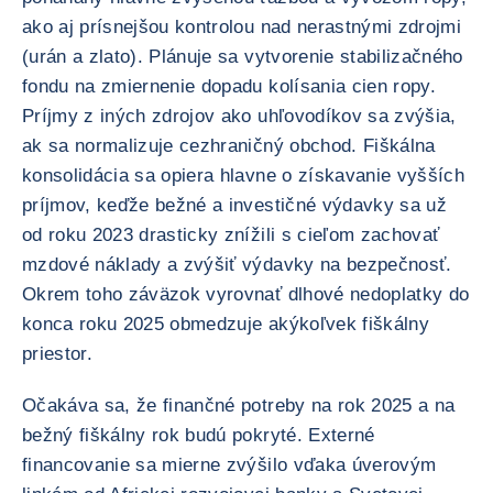
ako aj prísnejšou kontrolou nad nerastnými zdrojmi
(urán a zlato). Plánuje sa vytvorenie stabilizačného
fondu na zmiernenie dopadu kolísania cien ropy.
Príjmy z iných zdrojov ako uhľovodíkov sa zvýšia,
ak sa normalizuje cezhraničný obchod. Fiškálna
konsolidácia sa opiera hlavne o získavanie vyšších
príjmov, keďže bežné a investičné výdavky sa už
od roku 2023 drasticky znížili s cieľom zachovať
mzdové náklady a zvýšiť výdavky na bezpečnosť.
Okrem toho záväzok vyrovnať dlhové nedoplatky do
konca roku 2025 obmedzuje akýkoľvek fiškálny
priestor.
Očakáva sa, že finančné potreby na rok 2025 a na
bežný fiškálny rok budú pokryté. Externé
financovanie sa mierne zvýšilo vďaka úverovým