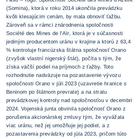
(Somina), ktorá v roku 2014 ukončila prevádzku
kvôli klesajúcim cenám, by mala obnoviť ťažbu.
Zároveň sa v rámci znárodnenia spoločnosti
Société des Mines de l'Aïr, ktorá je v súčasnosti
jediným producentom uránu v krajine a ktorú z 63,4
% kontroluje francúzska štátna spoločnosť Orano
(zvyšok vlastní nigerský štát), počíta s tým, že
získa väčší podiel na príjmoch z ťažby. Toto
rozhodnutie nadväzuje na pozastavenie vývozu
spoločnosti Orano v júli 2023 (uzavretie hranice s
Beninom po štátnom prevrate) a na stratu
prevádzkovej kontroly nad spoločnosťou v decembri
2024. Vojenská junta obvinila spoločnosť Orano z
porušenia akcionárskej zmluvy tým, že vyvážala
viac uránu, než jej umožňuje jej podiel, a z
pozastavenia prevádzky od júla 2023, pričom túto