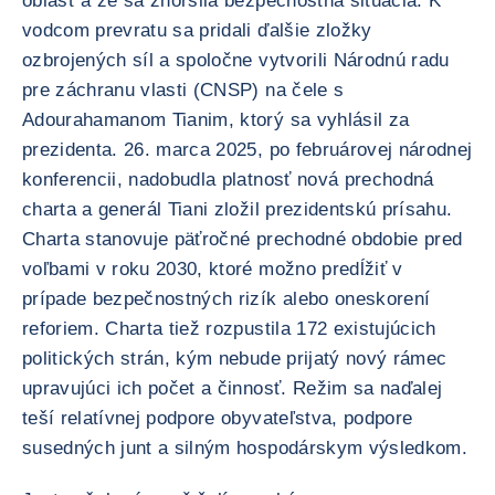
oblasť a že sa zhoršila bezpečnostná situácia. K
vodcom prevratu sa pridali ďalšie zložky
ozbrojených síl a spoločne vytvorili Národnú radu
pre záchranu vlasti (CNSP) na čele s
Adourahamanom Tianim, ktorý sa vyhlásil za
prezidenta. 26. marca 2025, po februárovej národnej
konferencii, nadobudla platnosť nová prechodná
charta a generál Tiani zložil prezidentskú prísahu.
Charta stanovuje päťročné prechodné obdobie pred
voľbami v roku 2030, ktoré možno predĺžiť v
prípade bezpečnostných rizík alebo oneskorení
reforiem. Charta tiež rozpustila 172 existujúcich
politických strán, kým nebude prijatý nový rámec
upravujúci ich počet a činnosť. Režim sa naďalej
teší relatívnej podpore obyvateľstva, podpore
susedných junt a silným hospodárskym výsledkom.