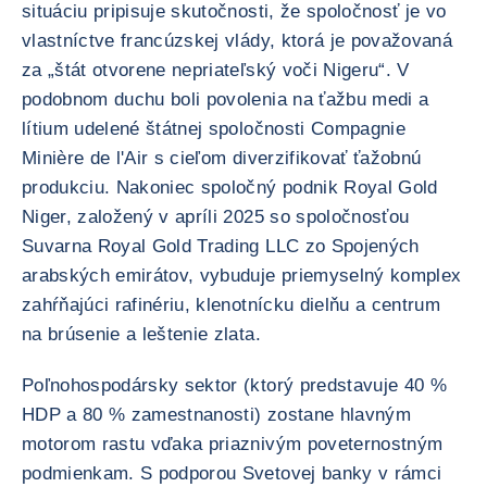
situáciu pripisuje skutočnosti, že spoločnosť je vo
vlastníctve francúzskej vlády, ktorá je považovaná
za „štát otvorene nepriateľský voči Nigeru“. V
podobnom duchu boli povolenia na ťažbu medi a
lítium udelené štátnej spoločnosti Compagnie
Minière de l'Air s cieľom diverzifikovať ťažobnú
produkciu. Nakoniec spoločný podnik Royal Gold
Niger, založený v apríli 2025 so spoločnosťou
Suvarna Royal Gold Trading LLC zo Spojených
arabských emirátov, vybuduje priemyselný komplex
zahŕňajúci rafinériu, klenotnícku dielňu a centrum
na brúsenie a leštenie zlata.
Poľnohospodársky sektor (ktorý predstavuje 40 %
HDP a 80 % zamestnanosti) zostane hlavným
motorom rastu vďaka priaznivým poveternostným
podmienkam. S podporou Svetovej banky v rámci