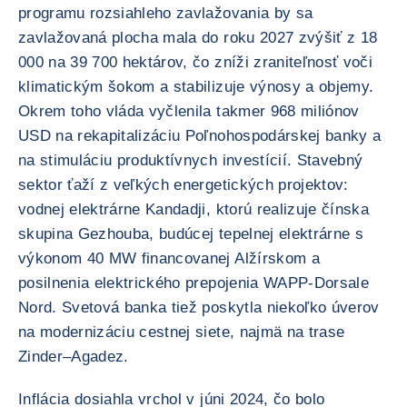
programu rozsiahleho zavlažovania by sa
zavlažovaná plocha mala do roku 2027 zvýšiť z 18
000 na 39 700 hektárov, čo zníži zraniteľnosť voči
klimatickým šokom a stabilizuje výnosy a objemy.
Okrem toho vláda vyčlenila takmer 968 miliónov
USD na rekapitalizáciu Poľnohospodárskej banky a
na stimuláciu produktívnych investícií. Stavebný
sektor ťaží z veľkých energetických projektov:
vodnej elektrárne Kandadji, ktorú realizuje čínska
skupina Gezhouba, budúcej tepelnej elektrárne s
výkonom 40 MW financovanej Alžírskom a
posilnenia elektrického prepojenia WAPP-Dorsale
Nord. Svetová banka tiež poskytla niekoľko úverov
na modernizáciu cestnej siete, najmä na trase
Zinder–Agadez.
Inflácia dosiahla vrchol v júni 2024, čo bolo