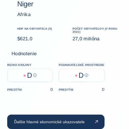
Niger
Afrika
HDP NA OBYVATEĽA ($)
POČET OBYVATEĽOV (V ROKU
2021)
$621.0
27,0 milióna
Hodnotenie
RIZIKO KRAJINY
PODNIKATEĽSKÉ PROSTREDIE
D
D
Help
Help
D
D
PREDTÝM
PREDTÝM
Ďalšie hlavné ekonomické ukazovatele