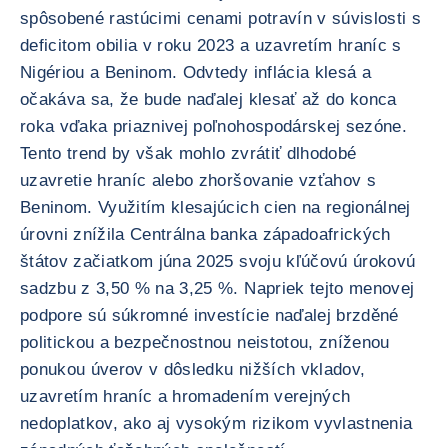
spôsobené rastúcimi cenami potravín v súvislosti s
deficitom obilia v roku 2023 a uzavretím hraníc s
Nigériou a Beninom. Odvtedy inflácia klesá a
očakáva sa, že bude naďalej klesať až do konca
roka vďaka priaznivej poľnohospodárskej sezóne.
Tento trend by však mohlo zvrátiť dlhodobé
uzavretie hraníc alebo zhoršovanie vzťahov s
Beninom. Využitím klesajúcich cien na regionálnej
úrovni znížila Centrálna banka západoafrických
štátov začiatkom júna 2025 svoju kľúčovú úrokovú
sadzbu z 3,50 % na 3,25 %. Napriek tejto menovej
podpore sú súkromné investície naďalej brzděné
politickou a bezpečnostnou neistotou, zníženou
ponukou úverov v dôsledku nižších vkladov,
uzavretím hraníc a hromadením verejných
nedoplatkov, ako aj vysokým rizikom vyvlastnenia