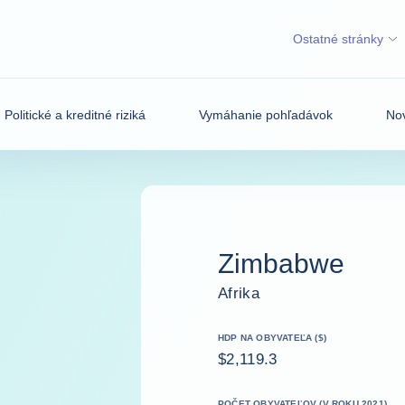
Ostatné stránky
Politické a kreditné riziká
Vymáhanie pohľadávok
Nov
Zimbabwe
Afrika
HDP NA OBYVATEĽA ($)
$2,119.3
POČET OBYVATEĽOV (V ROKU 2021)