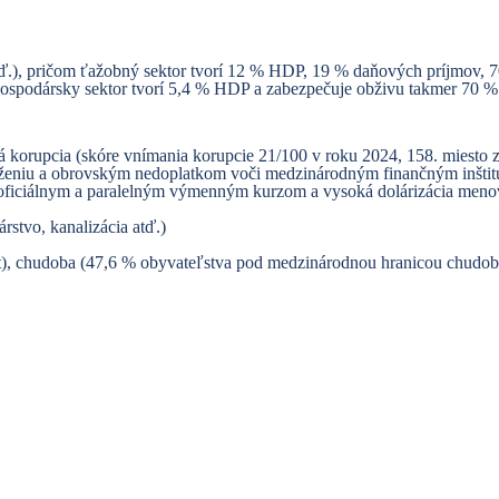
ty atď.), pričom ťažobný sektor tvorí 12 % HDP, 19 % daňových príjmov
hospodársky sektor tvorí 5,4 % HDP a zabezpečuje obživu takmer 70 %
ká korupcia (skóre vnímania korupcie 21/100 v roku 2024, 158. miesto z
lženiu a obrovským nedoplatkom voči medzinárodným finančným inštitú
 oficiálnym a paralelným výmenným kurzom a vysoká dolárizácia menov
rstvo, kanalizácia atď.)
, chudoba (47,6 % obyvateľstva pod medzinárodnou hranicou chudoby