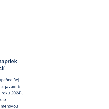
napriek
ií
spešnejšej
 s javom El
 roku 2024).
cie –
u menovou