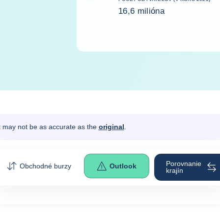
16,6 milióna
It may not be as accurate as the
original
.
Porovnanie
Obchodné burzy
Outlook
krajín