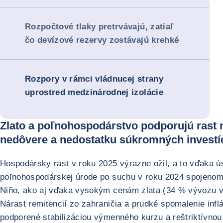
Rozpočtové tlaky pretrvávajú, zatiaľ
čo devízové rezervy zostávajú krehké
Rozpory v rámci vládnucej strany
uprostred medzinárodnej izolácie
Zlato a poľnohospodárstvo podporujú rast 
nedôvere a nedostatku súkromných investíc
Hospodársky rast v roku 2025 výrazne ožil, a to vďaka ú
poľnohospodárskej úrode po suchu v roku 2024 spojenom
Niño, ako aj vďaka vysokým cenám zlata (34 % vývozu v
Nárast remitencií zo zahraničia a prudké spomalenie inflá
podporené stabilizáciou výmenného kurzu a reštriktívno