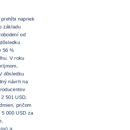
prehĺbi napriek
o základu
lobodení od
 dôsledku
e 56 %
lhu. V roku
príjmom,
V dôsledku
odný návrh na
producentov
í 2 501 USD.
odmien, pričom
čí 5 000 USD za
e,
kov) a