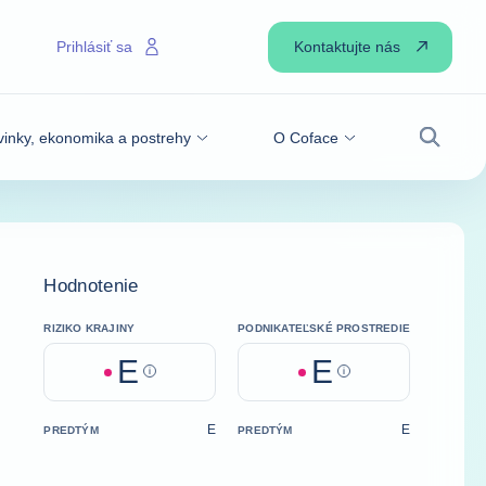
Kontaktujte nás
Prihlásiť sa
inky, ekonomika a postrehy
O Coface
Vyhľadá
Hodnotenie
RIZIKO KRAJINY
PODNIKATEĽSKÉ PROSTREDIE
E
E
Help
Help
E
E
PREDTÝM
PREDTÝM