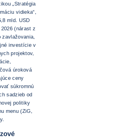
tikou „Stratégia
máciu vidieka“,
15,8 mld. USD
 2026 (nárast z
o zavlažovania,
né investície v
ych projektov,
ácie,
účová úroková
ajúce ceny
lovať súkromnú
ch sadzieb od
ovej politiky
nu menu (ZiG,
y.
ízové