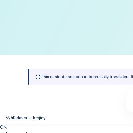
This content has been automatically translated. 
Vyhľadávanie krajiny
Vyhľadávanie krajiny
0
OK
suggestions