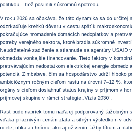
politikou – tiež posilnili súkromnú spotrebu.
V roku 2026 sa očakáva, že táto dynamika sa do určitej m
odzrkadľuje krehkú dôveru v cestu späť k makroekonomick
pokračujúce hromadenie domácich nedoplatkov a pretrvá
potreby verejného sektora, ktoré brzdia súkromné investí
Neudržateľné zadlženie a stiahnutie sa agentúry USAID v
obmedzia vonkajšie financovanie. Tieto faktory v kombiná
pretrvávajúcim nedostatkom elektrickej energie obmedzi
potenciál Zimbabwe, čím sa hospodárstvo udrží hlboko p
ambicióznym ročným cieľom rastu na úrovni 7–12 %, ktorý
orgány s cieľom dosiahnuť status krajiny s príjmom v hor
príjmovej skupine v rámci stratégie „Vízia 2030“.
Rast bude napriek tomu naďalej podporovaný ťažobným s
vďaka priaznivým cenám zlata a silným výsledkom v odv
ocele, uhlia a chrómu, ako aj oživeniu ťažby lítium a plati