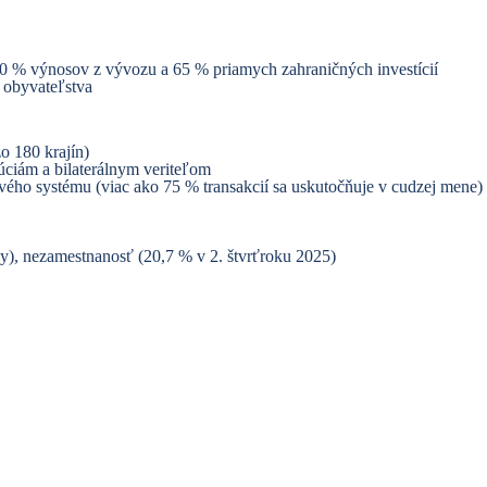
, 70 % výnosov z vývozu a 65 % priamych zahraničných investícií
 obyvateľstva
o 180 krajín)
ciám a bilaterálnym veriteľom
ého systému (viac ako 75 % transakcií sa uskutočňuje v cudzej mene)
), nezamestnanosť (20,7 % v 2. štvrťroku 2025)