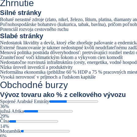
Zhrnutie
Silné stránky
Bohaté nerastné zdroje (zlato, nikel, železo, lítium, platina, diaman
Poľnohospodárske bohatstvo (kukurica, tabak, bavlna), pričom poľno
Potenciál rozvoja cestovného ruchu
Slabé stránky
Nedostatok likvidity a devíz, ktorý ešte zhoršuje pašovanie a endemic
Externé financovanie je takmer nedostupné kvôli neudržateľnému zad
Menová politika postráda dôveryhodnosť: pretrvávajúci rozdiel medzi
Zraniteľnosť voči klimatickým šokom a výkyvom cien komodít
Nedostatočne rozvinutá infraštruktúra (cesty, energetika, vodné hospodá
Nízka úroveň investícií a produktivity
Neformálna ekonomika (približne 60 % HDP a 75 % pracovných miest)
Vysoká nerovnosť v príjmoch a ľudskom kapitále
Obchodné burzy
Vývoz
tovaru ako % z celkového vývozu
Spojené Arabské Emiráty
36%
južná Afrika
29%
Čína
14%
Mozambik
6%