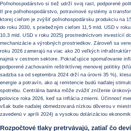
Poľnohospodárstvo si tiež udrží svoj rast, podporené poli
II pre poľnohospodárstvo, potravinové systémy a transfor
ktorej cieľom je zvýšiť poľnohospodársku produkciu na 
do roku 2030, s priebežným cieľom 11,5 mld. USD v roku
10,3 mld. USD v roku 2025) prostredníctvom investícií d
mechanizácie a výrobných prostriedkov. Zároveň sa verej
roku 2026 zamerajú na viac ako 20 veľkých infraštruktúrn
najmä v cestnom sektore. Pokračujúce spomaľovanie infl
podporené zachovaním reštriktívnej menovej politiky (kľ
sadzba sa od septembra 2024 drží na úrovni 35 %), kles
energie a potravín, ako aj remitencie budú naďalej stimu
spotrebu. Centrálna banka môže zvážiť zníženie úrokový
polovice roka 2026, keď sa inflácia zmierni. Účinnosť men
však bude naďalej obmedzovaná nízkou dôverou v miest
zavedenú v apríli 2024) a vysokou dolárizáciou ekonomik
Rozpočtové tlaky pretrvávajú, zatiaľ čo dev