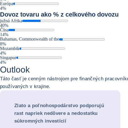
Európa
4%
Dovoz
tovaru ako % z celkového dovozu
južná Afrika
40%
Čína
14%
Bahamas, Commonwealth of the
8%
Mozambik
4%
Singapur
4%
Outlook
Táto časť je cenným nástrojom pre finančných pracovní
používaných v krajine.
Zlato a poľnohospodárstvo podporujú
rast napriek nedôvere a nedostatku
súkromných investícií