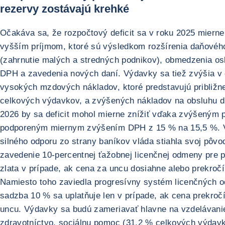
rezervy zostávajú krehké
Očakáva sa, že rozpočtový deficit sa v roku 2025 mierne 
vyšším príjmom, ktoré sú výsledkom rozšírenia daňovéh
(zahrnutie malých a stredných podnikov), obmedzenia os
DPH a zavedenia nových daní. Výdavky sa tiež zvýšia v
vysokých mzdových nákladov, ktoré predstavujú približn
celkových výdavkov, a zvýšených nákladov na obsluhu d
2026 by sa deficit mohol mierne znížiť vďaka zvýšeným 
podporeným miernym zvýšením DPH z 15 % na 15,5 %. 
silného odporu zo strany baníkov vláda stiahla svoj pôv
zavedenie 10-percentnej ťažobnej licenčnej odmeny pre 
zlata v prípade, ak cena za uncu dosiahne alebo prekroč
Namiesto toho zaviedla progresívny systém licenčných 
sadzba 10 % sa uplatňuje len v prípade, ak cena prekro
uncu. Výdavky sa budú zameriavať hlavne na vzdelávani
zdravotníctvo, sociálnu pomoc (31,2 % celkových výdav