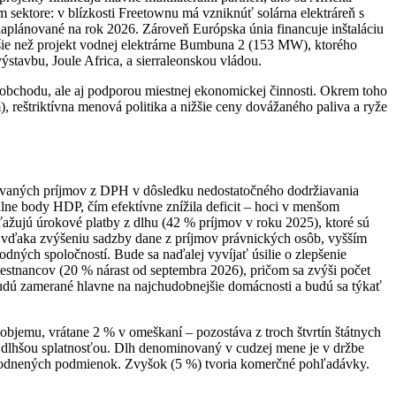
 sektore: v blízkosti Freetownu má vzniknúť solárna elektráreň s
plánované na rok 2026. Zároveň Európska únia financuje inštaláciu
šie než projekt vodnej elektrárne Bumbuna 2 (153 MW), ktorého
tavbu, Joule Africa, a sierraleonskou vládou.
o obchodu, ale aj podporou miestnej ekonomickej činnosti. Okrem toho
, reštriktívna menová politika a nižšie ceny dovážaného paliva a ryže
akávaných príjmov z DPH v dôsledku nedostatočného dodržiavania
álne body HDP, čím efektívne znížila deficit – hoci v menšom
ťažujú úrokové platby z dlhu (42 % príjmov v roku 2025), ktoré sú
 vďaka zvýšeniu sadzby dane z príjmov právnických osôb, vyšším
ých spoločností. Bude sa naďalej vyvíjať úsilie o zlepšenie
estnancov (20 % nárast od septembra 2026), pričom sa zvýši počet
 budú zamerané hlavne na najchudobnejšie domácnosti a budú sa týkať
bjemu, vrátane 2 % v omeškaní – pozostáva z troch štvrtín štátnych
s dlhšou splatnosťou. Dlh denominovaný v cudzej mene je v držbe
výhodnených podmienok. Zvyšok (5 %) tvoria komerčné pohľadávky.