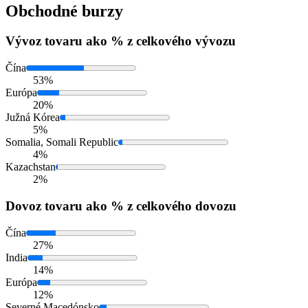
Obchodné burzy
Vývoz
tovaru ako % z celkového vývozu
Čína
53%
Európa
20%
Južná Kórea
5%
Somalia, Somali Republic
4%
Kazachstan
2%
Dovoz
tovaru ako % z celkového dovozu
Čína
27%
India
14%
Európa
12%
Severné Macedónsko