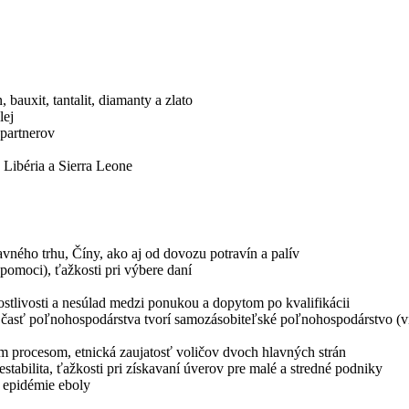
bauxit, tantalit, diamanty a zlato
lej
 partnerov
 Libéria a Sierra Leone
avného trhu, Číny, ako aj od dovozu potravín a palív
pomoci), ťažkosti pri výbere daní
rostlivosti a nesúlad medzi ponukou a dopytom po kvalifikácii
sť poľnohospodárstva tvorí samozásobiteľské poľnohospodárstvo (viac
ným procesom, etnická zaujatosť voličov dvoch hlavných strán
stabilita, ťažkosti pri získavaní úverov pre malé a stredné podniky
j epidémie eboly