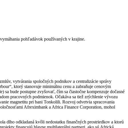
h vymáhania pohľadávok používaných v krajine.
lúv, vytvárania spoločných podnikov a centralizácie správy
bour“, ktorý stanovuje minimálnu cenu a zabraňuje cenovým
e) sa bude postupne zvyšovať, čím sa čiastočne kompenzuje dočasné
ľadom pracovných podmienok. Očakáva sa tiež zrýchlenie vývozu
vanie magnetitu pri bani Tonkolili. Rozvoj odvetvia spracovania
spoločnosťami Afreximbank a Africa Finance Corporation, mohol
bola dlho odkladaná kvôli nedostatku finančných prostriedkov a ktorú
ojekty financujú hlavne multilaterálni partneri, ako sú Africká