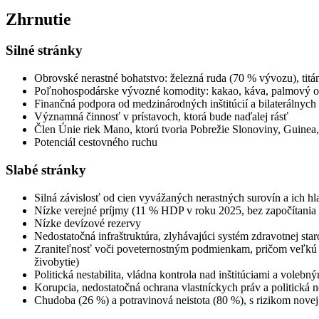
Zhrnutie
Silné stránky
Obrovské nerastné bohatstvo: železná ruda (70 % vývozu), titán, 
Poľnohospodárske vývozné komodity: kakao, káva, palmový o
Finančná podpora od medzinárodných inštitúcií a bilaterálnych
Významná činnosť v prístavoch, ktorá bude naďalej rásť
Člen Únie riek Mano, ktorú tvoria Pobrežie Slonoviny, Guinea,
Potenciál cestovného ruchu
Slabé stránky
Silná závislosť od cien vyvážaných nerastných surovín a ich hl
Nízke verejné príjmy (11 % HDP v roku 2025, bez započítania 
Nízke devízové rezervy
Nedostatočná infraštruktúra, zlyhávajúci systém zdravotnej sta
Zraniteľnosť voči poveternostným podmienkam, pričom veľkú ča
živobytie)
Politická nestabilita, vládna kontrola nad inštitúciami a voleb
Korupcia, nedostatočná ochrana vlastníckych práv a politická ne
Chudoba (26 %) a potravinová neistota (80 %), s rizikom nove