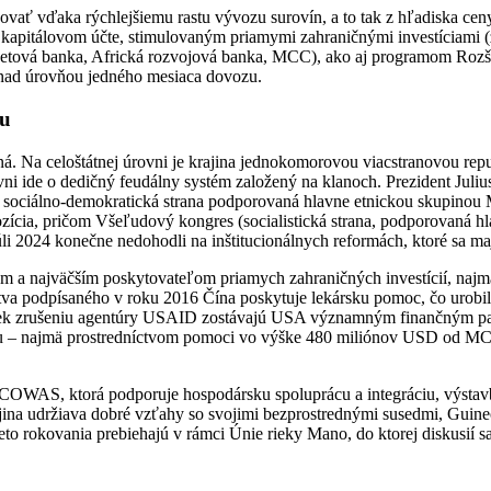
žovať vďaka rýchlejšiemu rastu vývozu surovín, a to tak z hľadiska cen
a kapitálovom účte, stimulovaným priamymi zahraničnými investíciami
Svetová banka, Africká rozvojová banka, MCC), ako aj programom Roz
e nad úrovňou jedného mesiaca dovozu.
nu
lná. Na celoštátnej úrovni je krajina jednokomorovou viacstranovou rep
 ide o dedičný feudálny systém založený na klanoch. Prezident Julius
ty, sociálno-demokratická strana podporovaná hlavne etnickou skupino
ozícia, pričom Všeľudový kongres (socialistická strana, podporovaná 
úli 2024 konečne nedohodli na inštitucionálnych reformách, ktoré sa ma
 a najväčším poskytovateľom priamych zahraničných investícií, najm
rstva podpísaného v roku 2016 Čína poskytuje lekársku pomoc, čo urobi
priek zrušeniu agentúry USAID zostávajú USA významným finančným pa
káciu – najmä prostredníctvom pomoci vo výške 480 miliónov USD od MC
ECOWAS, ktorá podporuje hospodársku spoluprácu a integráciu, výstavb
jina udržiava dobré vzťahy so svojimi bezprostrednými susedmi, Guine
ieto rokovania prebiehajú v rámci Únie rieky Mano, do ktorej diskusií s