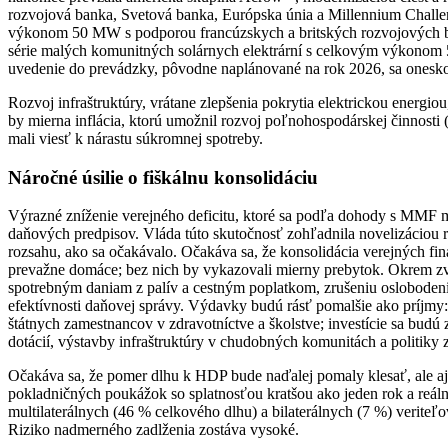
rozvojová banka, Svetová banka, Európska únia a Millennium Challeng
výkonom 50 MW s podporou francúzskych a britských rozvojových bán
série malých komunitných solárnych elektrární s celkovým výkonom 5
uvedenie do prevádzky, pôvodne naplánované na rok 2026, sa oneskor
Rozvoj infraštruktúry, vrátane zlepšenia pokrytia elektrickou energ
by mierna inflácia, ktorú umožnil rozvoj poľnohospodárskej činnosti 
mali viesť k nárastu súkromnej spotreby.
Náročné úsilie o fiškálnu konsolidáciu
Výrazné zníženie verejného deficitu, ktoré sa podľa dohody s MMF m
daňových predpisov. Vláda túto skutočnosť zohľadnila novelizáciou r
rozsahu, ako sa očakávalo. Očakáva sa, že konsolidácia verejných fin
prevažne domáce; bez nich by vykazovali mierny prebytok. Okrem zv
spotrebným daniam z palív a cestným poplatkom, zrušeniu oslobodeni
efektívnosti daňovej správy. Výdavky budú rásť pomalšie ako príjmy
štátnych zamestnancov v zdravotníctve a školstve; investície sa bud
dotácií, výstavby infraštruktúry v chudobných komunitách a politiky 
Očakáva sa, že pomer dlhu k HDP bude naďalej pomaly klesať, ale aj 
pokladničných poukážok so splatnosťou kratšou ako jeden rok a reál
multilaterálnych (46 % celkového dlhu) a bilaterálnych (7 %) verit
Riziko nadmerného zadlženia zostáva vysoké.