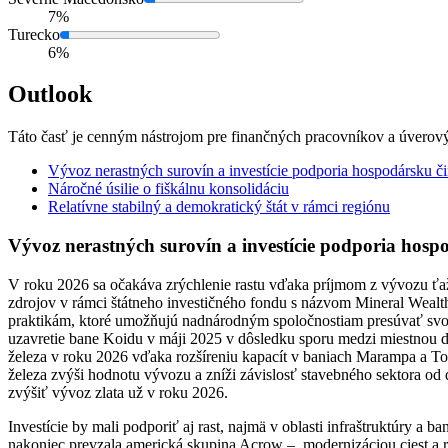
7%
Turecko
6%
Outlook
Táto časť je cenným nástrojom pre finančných pracovníkov a úverov
Vývoz nerastných surovín a investície podporia hospodársku č
Náročné úsilie o fiškálnu konsolidáciu
Relatívne stabilný a demokratický štát v rámci regiónu
Vývoz nerastných surovín a investície podporia hosp
V roku 2026 sa očakáva zrýchlenie rastu vďaka príjmom z vývozu ťa
zdrojov v rámci štátneho investičného fondu s názvom Mineral Wea
praktikám, ktoré umožňujú nadnárodným spoločnostiam presúvať svoj
uzavretie bane Koidu v máji 2025 v dôsledku sporu medzi miestnou
železa v roku 2026 vďaka rozšíreniu kapacít v baniach Marampa a Tonk
železa zvýši hodnotu vývozu a zníži závislosť stavebného sektora 
zvýšiť vývoz zlata už v roku 2026.
Investície by mali podporiť aj rast, najmä v oblasti infraštruktúry 
nakoniec prevzala americká skupina Acrow –, modernizáciou ciest a roz