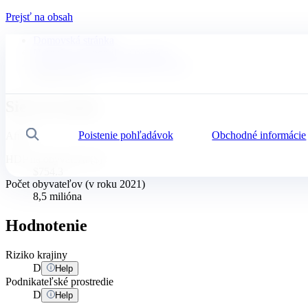
Prejsť na obsah
Domovská stránka
Novinky, ekonomika a postrehy
Informačný panel obchodných rizík
Sierra Leone
Sierra Leone
Poistenie pohľadávok
Obchodné informácie
Vyhľadávanie
Afrika
HDP na obyvateľa ($)
$754.3
Počet obyvateľov (v roku 2021)
8,5 milióna
Hodnotenie
Riziko krajiny
D
Help
Podnikateľské prostredie
D
Help