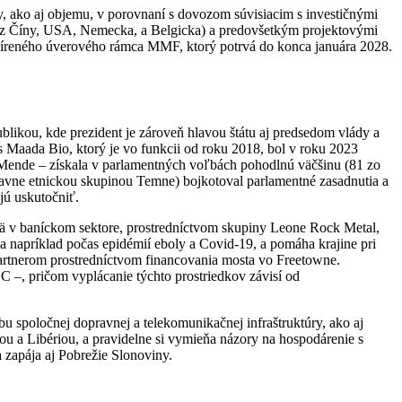
y, ako aj objemu, v porovnaní s dovozom súvisiacim s investičnými
 (z Číny, USA, Nemecka, a Belgicka) a predovšetkým projektovými
šíreného úverového rámca MMF, ktorý potrvá do konca januára 2028.
ublikou, kde prezident je zároveň hlavou štátu aj predsedom vlády a
 Maada Bio, ktorý je vo funkcii od roku 2018, bol v roku 2023
u Mende – získala v parlamentných voľbách pohodlnú väčšinu (81 zo
hlavne etnickou skupinou Temne) bojkotoval parlamentné zasadnutia a
jú uskutočniť.
ä v baníckom sektore, prostredníctvom skupiny Leone Rock Metal,
la napríklad počas epidémií eboly a Covid-19, a pomáha krajine pri
rtnerom prostredníctvom financovania mosta vo Freetowne.
C –, pričom vyplácanie týchto prostriedkov závisí od
u spoločnej dopravnej a telekomunikačnej infraštruktúry, ako aj
ou a Libériou, a pravidelne si vymieňa názory na hospodárenie s
a zapája aj Pobrežie Slonoviny.