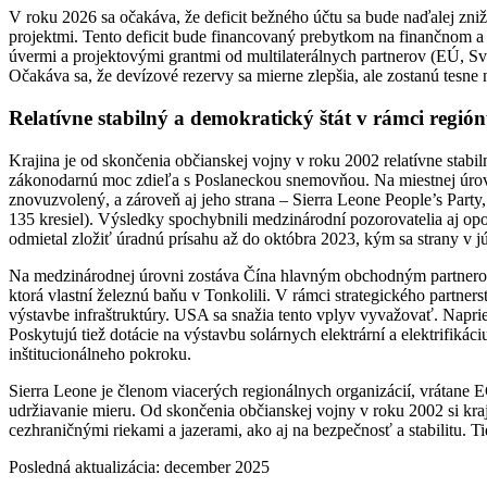
V roku 2026 sa očakáva, že deficit bežného účtu sa bude naďalej zni
projektmi. Tento deficit bude financovaný prebytkom na finančnom 
úvermi a projektovými grantmi od multilaterálnych partnerov (EÚ, 
Očakáva sa, že devízové rezervy sa mierne zlepšia, ale zostanú tesn
Relatívne stabilný a demokratický štát v rámci regió
Krajina je od skončenia občianskej vojny v roku 2002 relatívne stabi
zákonodarnú moc zdieľa s Poslaneckou snemovňou. Na miestnej úrovni
znovuzvolený, a zároveň aj jeho strana – Sierra Leone People’s Par
135 kresiel). Výsledky spochybnili medzinárodní pozorovatelia aj op
odmietal zložiť úradnú prísahu až do októbra 2023, kým sa strany v j
Na medzinárodnej úrovni zostáva Čína hlavným obchodným partnerom
ktorá vlastní železnú baňu v Tonkolili. V rámci strategického partne
výstavbe infraštruktúry. USA sa snažia tento vplyv vyvažovať. Na
Poskytujú tiež dotácie na výstavbu solárnych elektrární a elektrifi
inštitucionálneho pokroku.
Sierra Leone je členom viacerých regionálnych organizácií, vrátane 
udržiavanie mieru. Od skončenia občianskej vojny v roku 2002 si kra
cezhraničnými riekami a jazerami, ako aj na bezpečnosť a stabilitu. T
Posledná aktualizácia: december 2025