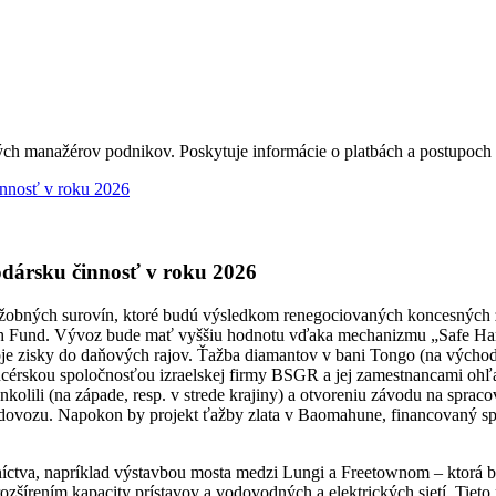
ých manažérov podnikov. Poskytuje informácie o platbách a postupoc
innosť v roku 2026
odársku činnosť v roku 2026
žobných surovín, ktoré budú výsledkom renegociovaných koncesných zm
lth Fund. Vývoz bude mať vyššiu hodnotu vďaka mechanizmu „Safe Har
e zisky do daňových rajov. Ťažba diamantov v bani Tongo (na východ
 dcérskou spoločnosťou izraelskej firmy BSGR a jej zamestnancami oh
olili (na západe, resp. v strede krajiny) a otvoreniu závodu na spraco
od dovozu. Napokon by projekt ťažby zlata v Baomahune, financovaný 
a baníctva, napríklad výstavbou mosta medzi Lungi a Freetownom – ktorá 
šírením kapacity prístavov a vodovodných a elektrických sietí. Tieto pr