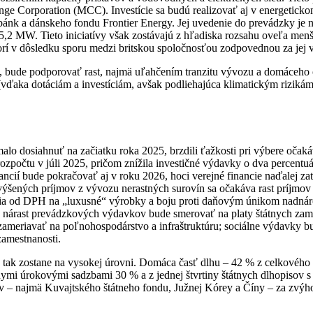
e Corporation (MCC). Investície sa budú realizovať aj v energetickom
k a dánskeho fondu Frontier Energy. Jej uvedenie do prevádzky je na
,2 MW. Tieto iniciatívy však zostávajú z hľadiska rozsahu oveľa men
í v dôsledku sporu medzi britskou spoločnosťou zodpovednou za jej výs
iou, bude podporovať rast, najmä uľahčením tranzitu vývozu a domáceh
(vďaka dotáciám a investíciám, avšak podliehajúca klimatickým rizikám)
alo dosiahnuť na začiatku roka 2025, brzdili ťažkosti pri výbere oč
ozpočtu v júli 2025, pričom znížila investičné výdavky o dva percentu
ancií bude pokračovať aj v roku 2026, hoci verejné financie naďalej za
ýšených príjmov z vývozu nerastných surovín sa očakáva rast príjmov
a od DPH na „luxusné“ výrobky a boju proti daňovým únikom nadnárodn
: nárast prevádzkových výdavkov bude smerovať na platy štátnych zam
ú zameriavať na poľnohospodárstvo a infraštruktúru; sociálne výdavky
zamestnanosti.
tak zostane na vysokej úrovni. Domáca časť dlhu – 42 % z celkového o
nymi úrokovými sadzbami 30 % a z jednej štvrtiny štátnych dlhopisov 
eľov – najmä Kuvajtského štátneho fondu, Južnej Kórey a Číny – za z