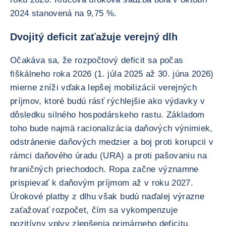
2024 stanovená na 9,75 %.
Dvojitý deficit zaťažuje verejný dlh
Očakáva sa, že rozpočtový deficit sa počas
fiškálneho roka 2026 (1. júla 2025 až 30. júna 2026)
mierne zníži vďaka lepšej mobilizácii verejných
príjmov, ktoré budú rásť rýchlejšie ako výdavky v
dôsledku silného hospodárskeho rastu. Základom
toho bude najmä racionalizácia daňových výnimiek,
odstránenie daňových medzier a boj proti korupcii v
rámci daňového úradu (URA) a proti pašovaniu na
hraničných priechodoch. Ropa začne významne
prispievať k daňovým príjmom až v roku 2027.
Úrokové platby z dlhu však budú naďalej výrazne
zaťažovať rozpočet, čím sa vykompenzuje
pozitívny vplyv zlepšenia primárneho deficitu.