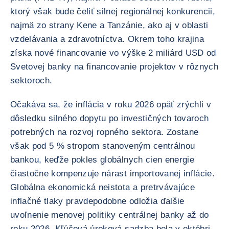
ktorý však bude čeliť silnej regionálnej konkurencii,
najmä zo strany Kene a Tanzánie, ako aj v oblasti
vzdelávania a zdravotníctva. Okrem toho krajina
získa nové financovanie vo výške 2 miliárd USD od
Svetovej banky na financovanie projektov v rôznych
sektoroch.
Očakáva sa, že inflácia v roku 2026 opäť zrýchli v
dôsledku silného dopytu po investičných tovaroch
potrebných na rozvoj ropného sektora. Zostane
však pod 5 % stropom stanoveným centrálnou
bankou, keďže pokles globálnych cien energie
čiastočne kompenzuje nárast importovanej inflácie.
Globálna ekonomická neistota a pretrvávajúce
inflačné tlaky pravdepodobne odložia ďalšie
uvoľnenie menovej politiky centrálnej banky až do
roku 2026. Kľúčová úroková sadzba bola v októbri