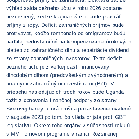
výhľad salda bežného účtu v roku 2026 zostane
nezmenený, keďže krajina ešte nebude poberáť
príjmy z ropy. Deficit zahraničných príjmov bude
pretrvávať, keďže remitencie od emigrantov budú
naďalej nedostatočné na kompenzovanie úrokových
platieb zo zahraničného dlhu a repatriácie dividend
zo strany zahraničných investorov. Tento deficit
bežného účtu je z veľkej časti financovaný
dlhodobým dlhom (predovšetkým zvýhodneným) a
priamymi zahraničnými investíciami (PZI). V
priebehu nasledujúcich troch rokov bude Uganda
ťažiť z obnovenia finančnej podpory zo strany
Svetovej banky, ktorá zrušila pozastavenie uvalené
v auguste 2023 po tom, čo vláda prijala protilGBT
legislatívu. Okrem toho orgány v súčasnosti rokujú
s MMF o novom programe v rámci Rozšírenej