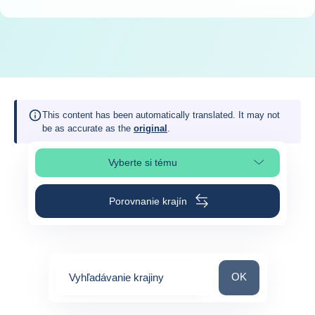
This content has been automatically translated. It may not
be as accurate as the
original
.
Vyberte si tému
Výber časti stránky
Porovnanie krajín
Vyhľadávanie kraj
OK
Vyhľadávanie krajiny
0
suggestions