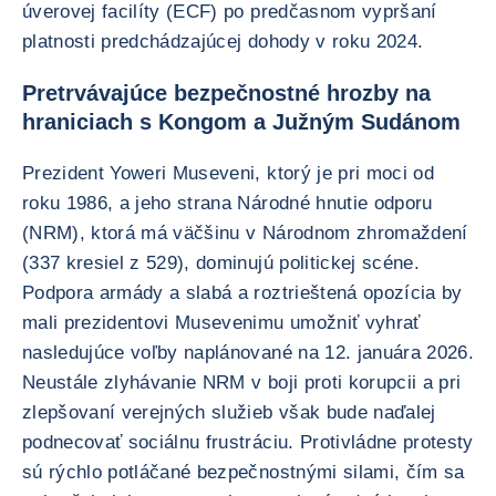
úverovej facilíty (ECF) po predčasnom vypršaní
platnosti predchádzajúcej dohody v roku 2024.
Pretrvávajúce bezpečnostné hrozby na
hraniciach s Kongom a Južným Sudánom
Prezident Yoweri Museveni, ktorý je pri moci od
roku 1986, a jeho strana Národné hnutie odporu
(NRM), ktorá má väčšinu v Národnom zhromaždení
(337 kresiel z 529), dominujú politickej scéne.
Podpora armády a slabá a roztrieštená opozícia by
mali prezidentovi Musevenimu umožniť vyhrať
nasledujúce voľby naplánované na 12. januára 2026.
Neustále zlyhávanie NRM v boji proti korupcii a pri
zlepšovaní verejných služieb však bude naďalej
podnecovať sociálnu frustráciu. Protivládne protesty
sú rýchlo potláčané bezpečnostnými silami, čím sa