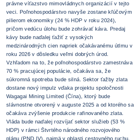
právne víťazstvo mimovládnych organizácií v tejto
veci. Poľnohospodárstvo navyše zostane kľúčovým
pilierom ekonomiky (24 % HDP v roku 2024),
pričom vedúcu úlohu bude zohrávať káva. Predaj
kávy bude naďalej ťažiť z vysokých
medzinárodných cien napriek očakávanému útlmu v
roku 2026 v dôsledku veľmi dobrých úrod.
Vzhľadom na to, že poľnohospodárstvo zamestnáva
70 % pracujúcej populácie, očakáva sa, že
súkromná spotreba bude silná. Sektor ťažby zlata
dostane nový impulz vďaka projektu spoločnosti
Wagagai Mining Limited (Čína), ktorý bude
slávnostne otvorený v auguste 2025 a od ktorého sa
očakáva zvýšenie produkcie rafinovaného zlata.
Vláda bude naďalej rozvíjať sektor služieb (53 %
HDP) v rámci Štvrtého národného rozvojového
plánu (PND IV), najmä v oblasti cestovného ruchu,