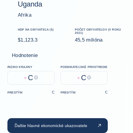
Uganda
Afrika
HDP NA OBYVATEĽA ($)
POČET OBYVATEĽOV (V ROKU
2021)
$1,123.3
45,5 milióna
Hodnotenie
RIZIKO KRAJINY
PODNIKATEĽSKÉ PROSTREDIE
C
C
Help
Help
C
C
PREDTÝM
PREDTÝM
Ďalšie hlavné ekonomické ukazovatele