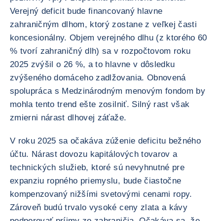
Verejný deficit bude financovaný hlavne
zahraničným dlhom, ktorý zostane z veľkej časti
koncesionálny. Objem verejného dlhu (z ktorého 60
% tvorí zahraničný dlh) sa v rozpočtovom roku
2025 zvýšil o 26 %, a to hlavne v dôsledku
zvýšeného domáceho zadlžovania. Obnovená
spolupráca s Medzinárodným menovým fondom by
mohla tento trend ešte zosilniť. Silný rast však
zmierni nárast dlhovej záťaže.
V roku 2025 sa očakáva zúženie deficitu bežného
účtu. Nárast dovozu kapitálových tovarov a
technických služieb, ktoré sú nevyhnutné pre
expanziu ropného priemyslu, bude čiastočne
kompenzovaný nižšími svetovými cenami ropy.
Zároveň budú trvalo vysoké ceny zlata a kávy
podporovať príjmy zo zahraničia. Očakáva sa, že