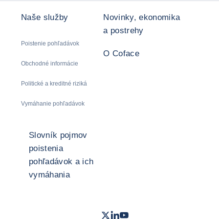
Naše služby
Novinky, ekonomika
a postrehy
Poistenie pohľadávok
O Coface
Obchodné informácie
Politické a kreditné riziká
Vymáhanie pohľadávok
Slovník pojmov
poistenia
pohľadávok a ich
vymáhania
Twitter
LinkedIn
Youtube
- Coface
- Coface
- Coface