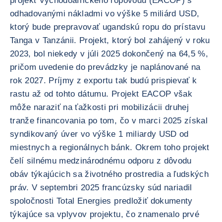
projekt Východoafrického ropovodu (EACOP) s
odhadovanými nákladmi vo výške 5 miliárd USD,
ktorý bude prepravovať ugandskú ropu do prístavu
Tanga v Tanzánii. Projekt, ktorý bol zahájený v roku
2023, bol niekedy v júli 2025 dokončený na 64,5 %,
pričom uvedenie do prevádzky je naplánované na
rok 2027. Príjmy z exportu tak budú prispievať k
rastu až od tohto dátumu. Projekt EACOP však
môže naraziť na ťažkosti pri mobilizácii druhej
tranže financovania po tom, čo v marci 2025 získal
syndikovaný úver vo výške 1 miliardy USD od
miestnych a regionálnych bánk. Okrem toho projekt
čelí silnému medzinárodnému odporu z dôvodu
obáv týkajúcich sa životného prostredia a ľudských
práv. V septembri 2025 francúzsky súd nariadil
spoločnosti Total Energies predložiť dokumenty
týkajúce sa vplyvov projektu, čo znamenalo prvé