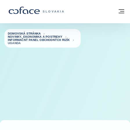
Prejsť na obsah
Späť na domovskú stránku
M
COFACE FOR TRADE - WEBOVÁ STRÁNK
SLOVAKIA
DOMOVSKÁ STRÁNKA
NOVINKY, EKONOMIKA A POSTREHY
INFORMAČNÝ PANEL OBCHODNÝCH RIZÍK
UGANDA