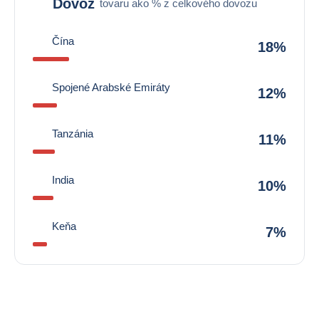
Dovoz
tovaru ako % z celkového dovozu
Čína
18%
Spojené Arabské Emiráty
12%
Tanzánia
11%
India
10%
Keňa
7%