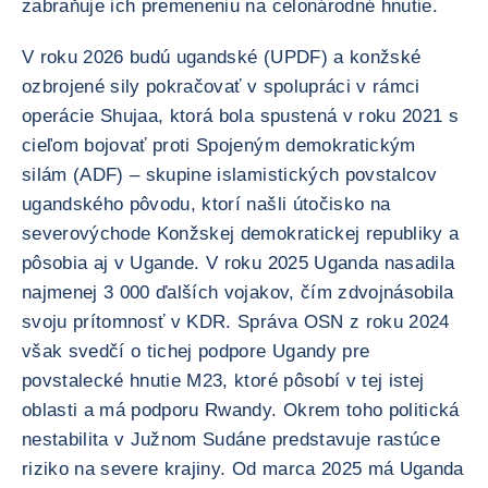
zabraňuje ich premeneniu na celonárodné hnutie.
V roku 2026 budú ugandské (UPDF) a konžské
ozbrojené sily pokračovať v spolupráci v rámci
operácie Shujaa, ktorá bola spustená v roku 2021 s
cieľom bojovať proti Spojeným demokratickým
silám (ADF) – skupine islamistických povstalcov
ugandského pôvodu, ktorí našli útočisko na
severovýchode Konžskej demokratickej republiky a
pôsobia aj v Ugande. V roku 2025 Uganda nasadila
najmenej 3 000 ďalších vojakov, čím zdvojnásobila
svoju prítomnosť v KDR. Správa OSN z roku 2024
však svedčí o tichej podpore Ugandy pre
povstalecké hnutie M23, ktoré pôsobí v tej istej
oblasti a má podporu Rwandy. Okrem toho politická
nestabilita v Južnom Sudáne predstavuje rastúce
riziko na severe krajiny. Od marca 2025 má Uganda