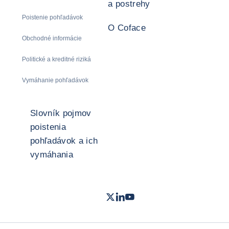
a postrehy
Poistenie pohľadávok
O Coface
Obchodné informácie
Politické a kreditné riziká
Vymáhanie pohľadávok
Slovník pojmov
poistenia
pohľadávok a ich
vymáhania
Twitter
LinkedIn
Youtube
- Coface
- Coface
- Coface