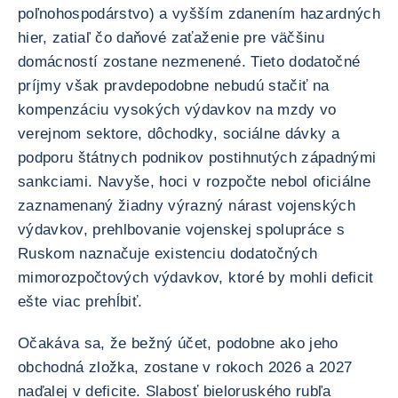
poľnohospodárstvo) a vyšším zdanením hazardných
hier, zatiaľ čo daňové zaťaženie pre väčšinu
domácností zostane nezmenené. Tieto dodatočné
príjmy však pravdepodobne nebudú stačiť na
kompenzáciu vysokých výdavkov na mzdy vo
verejnom sektore, dôchodky, sociálne dávky a
podporu štátnych podnikov postihnutých západnými
sankciami. Navyše, hoci v rozpočte nebol oficiálne
zaznamenaný žiadny výrazný nárast vojenských
výdavkov, prehlbovanie vojenskej spolupráce s
Ruskom naznačuje existenciu dodatočných
mimorozpočtových výdavkov, ktoré by mohli deficit
ešte viac prehĺbiť.
Očakáva sa, že bežný účet, podobne ako jeho
obchodná zložka, zostane v rokoch 2026 a 2027
naďalej v deficite. Slabosť bieloruského rubľa