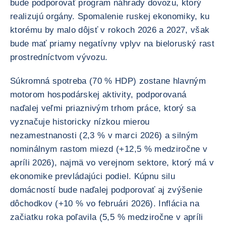
bude podporovať program náhrady dovozu, ktorý
realizujú orgány. Spomalenie ruskej ekonomiky, ku
ktorému by malo dôjsť v rokoch 2026 a 2027, však
bude mať priamy negatívny vplyv na bieloruský rast
prostredníctvom vývozu.
Súkromná spotreba (70 % HDP) zostane hlavným
motorom hospodárskej aktivity, podporovaná
naďalej veľmi priaznivým trhom práce, ktorý sa
vyznačuje historicky nízkou mierou
nezamestnanosti (2,3 % v marci 2026) a silným
nominálnym rastom miezd (+12,5 % medziročne v
apríli 2026), najmä vo verejnom sektore, ktorý má v
ekonomike prevládajúci podiel. Kúpnu silu
domácností bude naďalej podporovať aj zvýšenie
dôchodkov (+10 % vo februári 2026). Inflácia na
začiatku roka poľavila (5,5 % medziročne v apríli