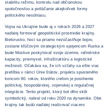
stabilitu režimu, kontrolu nad občianskou
spoločnosťou a potláčanie akejkoľvek formy
politického nesúhlasu.
Vojna na Ukrajine bude aj v rokoch 2026 a 2027
naďalej formovať geopolitické prostredie krajiny.
Bielorusko, hoci sa priamo nezúčastňuje bojov,
zostane kľúčovým strategickým spojencom Ruska a
bude Moskve poskytovať svoje územie, rafinérske
kapacity, priemysel, infraštruktúru a logistické
možnosti. Očakáva sa, že ich vzťahy sa ešte viac
prehĺbia v rámci Únie štátov, projektu spusteného
koncom 90. rokov, ktorého cieľom je posilnenie
politickej, hospodárskej, vojenskej a regulačnej
integrácie. Tento projekt, ktorý bol dlho skôr
symbolický, nabral od roku 2020 na dynamike. Obe
krajiny tak budú naďalej realizovať viacero