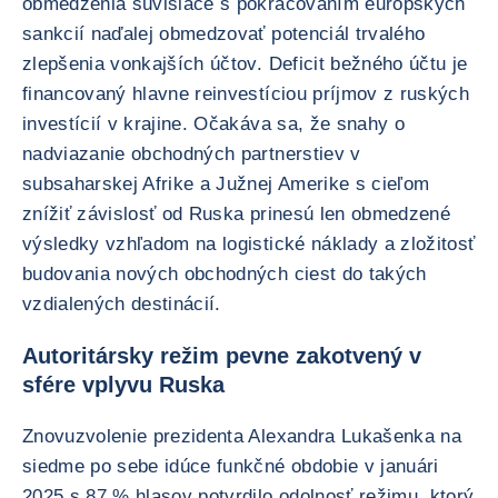
obmedzenia súvisiace s pokračovaním európskych
sankcií naďalej obmedzovať potenciál trvalého
zlepšenia vonkajších účtov. Deficit bežného účtu je
financovaný hlavne reinvestíciou príjmov z ruských
investícií v krajine. Očakáva sa, že snahy o
nadviazanie obchodných partnerstiev v
subsaharskej Afrike a Južnej Amerike s cieľom
znížiť závislosť od Ruska prinesú len obmedzené
výsledky vzhľadom na logistické náklady a zložitosť
budovania nových obchodných ciest do takých
vzdialených destinácií.
Autoritársky režim pevne zakotvený v
sfére vplyvu Ruska
Znovuzvolenie prezidenta Alexandra Lukašenka na
siedme po sebe idúce funkčné obdobie v januári
2025 s 87 % hlasov potvrdilo odolnosť režimu, ktorý