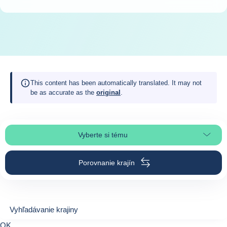
This content has been automatically translated. It may not
be as accurate as the
original
.
Vyberte si tému
Výber časti stránky
Porovnanie krajín
Vyhľadávanie krajiny
Vyhľadávanie krajiny
0
OK
suggestions