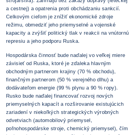
strojárstva). Zahŕňajú tiež zákazy dopravy (leteckej
a cestnej) a opatrenia proti obchádzaniu sankcií.
Celkovým cieľom je znížiť ekonomické zdroje
režimu, obmedziť jeho priemyselné a vojenské
kapacity a zvýšiť politický tlak v reakcii na vnútornú
represiu a jeho podporu Ruska.
Hospodárska činnosť bude naďalej vo veľkej miere
závisieť od Ruska, ktoré je zďaleka hlavným
obchodným partnerom krajiny (70 % obchodu),
finančným partnerom (50 % verejného dlhu) a
dodávateľom energie (99 % plynu a 90 % ropy).
Rusko bude naďalej financovať rozvoj nových
priemyselných kapacít a rozširovanie existujúcich
zariadení v niekoľkých strategických výrobných
odvetviach (automobilový priemysel,
poľnohospodárske stroje, chemický priemysel), čím