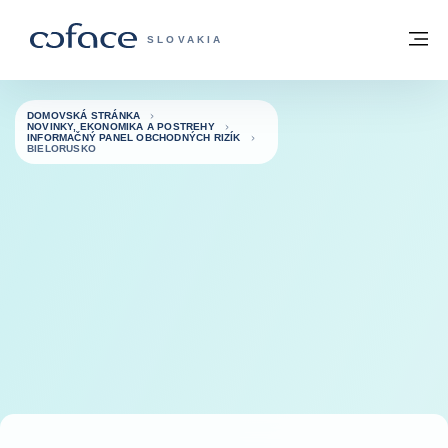
Prejsť na obsah
Späť na domovskú stránku
M
COFACE FOR TRADE - WEBOVÁ STRÁNK
SLOVAKIA
DOMOVSKÁ STRÁNKA
NOVINKY, EKONOMIKA A POSTREHY
INFORMAČNÝ PANEL OBCHODNÝCH RIZÍK
BIELORUSKO