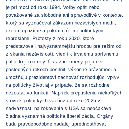
je pri moci od roku 1994. Voľby opäť neboli
považované za slobodné ani spravodlivé v kontexte,
ktorý sa vyznačoval zákazom nezávislých médií,
exilom opozície a pokračujúcimi politickými
represiami. Protesty z roku 2020, ktoré
predstavovali najvýznamnejšiu hrozbu pre režim od
získania nezávislosti, viedli k trvalému sprísneniu
politickej kontroly. Ústavné zmeny prijaté v
posledných rokoch posilnili výkonné právomoci a
umožňujú prezidentovi zachovať rozhodujúci vplyv
na politický život aj v prípade, že sa rozhodne
nezostať vo funkcii. Napriek prepusteniu niekoľkých
stoviek politických väzňov od roku 2025 v
nadväznosti na rokovania s USA sa neočakáva
žiadna významná politická liberalizácia. Orgány
budú pravdepodobne naďalej uprednostňovať