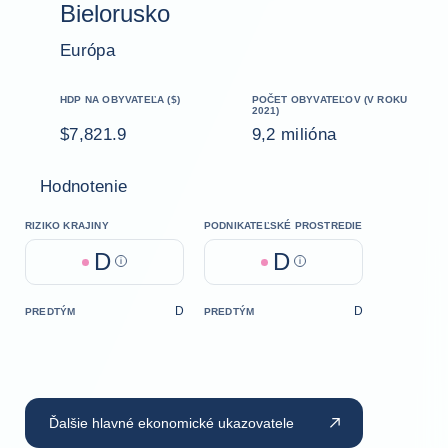
Bielorusko
Európa
HDP NA OBYVATEĽA ($)
POČET OBYVATEĽOV (V ROKU
2021)
$7,821.9
9,2 milióna
Hodnotenie
RIZIKO KRAJINY
PODNIKATEĽSKÉ PROSTREDIE
D
D
Help
Help
D
D
PREDTÝM
PREDTÝM
Ďalšie hlavné ekonomické ukazovatele