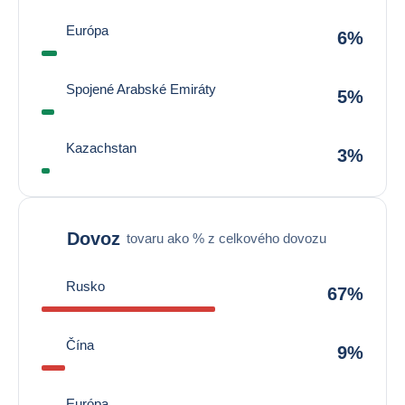
Európa
6%
Spojené Arabské Emiráty
5%
Kazachstan
3%
Dovoz
tovaru ako % z celkového dovozu
Rusko
67%
Čína
9%
Európa