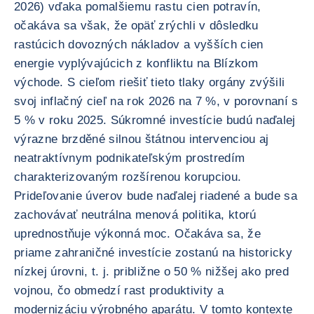
2026) vďaka pomalšiemu rastu cien potravín,
očakáva sa však, že opäť zrýchli v dôsledku
rastúcich dovozných nákladov a vyšších cien
energie vyplývajúcich z konfliktu na Blízkom
východe. S cieľom riešiť tieto tlaky orgány zvýšili
svoj inflačný cieľ na rok 2026 na 7 %, v porovnaní s
5 % v roku 2025. Súkromné investície budú naďalej
výrazne brzděné silnou štátnou intervenciou aj
neatraktívnym podnikateľským prostredím
charakterizovaným rozšírenou korupciou.
Prideľovanie úverov bude naďalej riadené a bude sa
zachovávať neutrálna menová politika, ktorú
uprednostňuje výkonná moc. Očakáva sa, že
priame zahraničné investície zostanú na historicky
nízkej úrovni, t. j. približne o 50 % nižšej ako pred
vojnou, čo obmedzí rast produktivity a
modernizáciu výrobného aparátu. V tomto kontexte