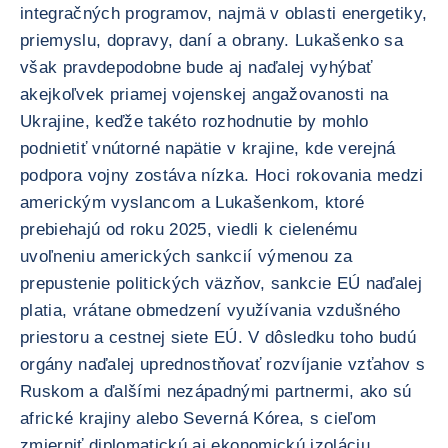
integračných programov, najmä v oblasti energetiky,
priemyslu, dopravy, daní a obrany. Lukašenko sa
však pravdepodobne bude aj naďalej vyhýbať
akejkoľvek priamej vojenskej angažovanosti na
Ukrajine, keďže takéto rozhodnutie by mohlo
podnietiť vnútorné napätie v krajine, kde verejná
podpora vojny zostáva nízka. Hoci rokovania medzi
americkým vyslancom a Lukašenkom, ktoré
prebiehajú od roku 2025, viedli k cielenému
uvoľneniu amerických sankcií výmenou za
prepustenie politických väzňov, sankcie EÚ naďalej
platia, vrátane obmedzení využívania vzdušného
priestoru a cestnej siete EÚ. V dôsledku toho budú
orgány naďalej uprednostňovať rozvíjanie vzťahov s
Ruskom a ďalšími nezápadnými partnermi, ako sú
africké krajiny alebo Severná Kórea, s cieľom
zmierniť diplomatickú aj ekonomickú izoláciu.