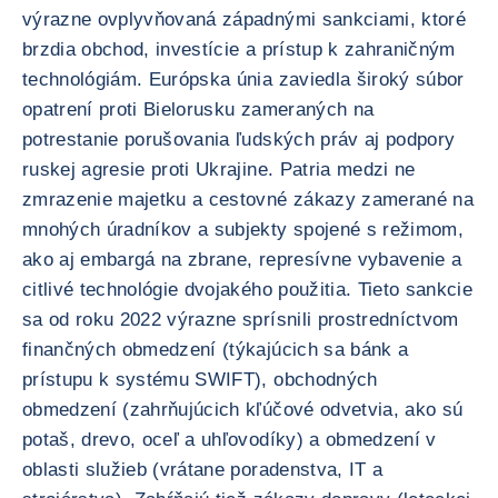
výrazne ovplyvňovaná západnými sankciami, ktoré
brzdia obchod, investície a prístup k zahraničným
technológiám. Európska únia zaviedla široký súbor
opatrení proti Bielorusku zameraných na
potrestanie porušovania ľudských práv aj podpory
ruskej agresie proti Ukrajine. Patria medzi ne
zmrazenie majetku a cestovné zákazy zamerané na
mnohých úradníkov a subjekty spojené s režimom,
ako aj embargá na zbrane, represívne vybavenie a
citlivé technológie dvojakého použitia. Tieto sankcie
sa od roku 2022 výrazne sprísnili prostredníctvom
finančných obmedzení (týkajúcich sa bánk a
prístupu k systému SWIFT), obchodných
obmedzení (zahrňujúcich kľúčové odvetvia, ako sú
potaš, drevo, oceľ a uhľovodíky) a obmedzení v
oblasti služieb (vrátane poradenstva, IT a