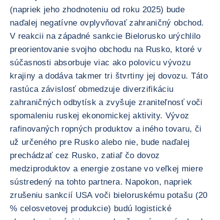
(napriek jeho zhodnoteniu od roku 2025) bude
naďalej negatívne ovplyvňovať zahraničný obchod.
V reakcii na západné sankcie Bielorusko urýchlilo
preorientovanie svojho obchodu na Rusko, ktoré v
súčasnosti absorbuje viac ako polovicu vývozu
krajiny a dodáva takmer tri štvrtiny jej dovozu. Táto
rastúca závislosť obmedzuje diverzifikáciu
zahraničných odbytísk a zvyšuje zraniteľnosť voči
spomaleniu ruskej ekonomickej aktivity. Vývoz
rafinovaných ropných produktov a iného tovaru, či
už určeného pre Rusko alebo nie, bude naďalej
prechádzať cez Rusko, zatiaľ čo dovoz
medziproduktov a energie zostane vo veľkej miere
sústredený na tohto partnera. Napokon, napriek
zrušeniu sankcií USA voči bieloruskému potašu (20
% celosvetovej produkcie) budú logistické