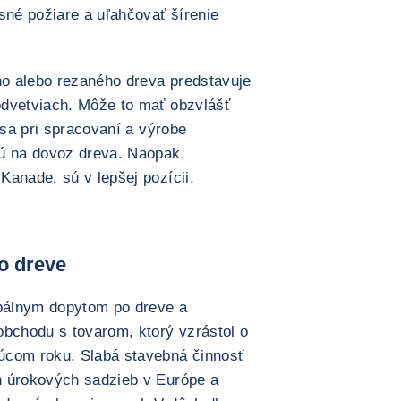
sné požiare a uľahčovať šírenie
ého alebo rezaného dreva predstavuje
odvetviach. Môže to mať obzvlášť
 sa pri spracovaní a výrobe
jú na dovoz dreva. Naopak,
Kanade, sú v lepšej pozícii.
o dreve
bálnym dopytom po dreve a
obchodu s tovarom, ktorý vzrástol o
úcom roku. Slabá stavebná činnosť
h úrokových sadzieb v Európe a