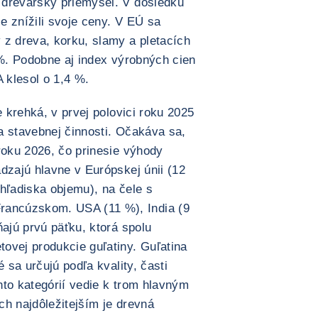
 drevársky priemysel. V dôsledku
e znížili svoje ceny. V EÚ sa
 z dreva, korku, slamy a pletacích
 %. Podobne aj index výrobných cien
 klesol o 1,4 %.
e krehká, v prvej polovici roku 2025
a stavebnej činnosti. Očakáva sa,
roku 2026, čo prinesie výhody
dzajú hlavne v Európskej únii (12
hľadiska objemu), na čele s
ancúzskom. USA (11 %), India (9
ňajú prvú päťku, ktorá spolu
ovej produkcie guľatiny. Guľatina
é sa určujú podľa kvality, časti
hto kategórií vedie k trom hlavným
ch najdôležitejším je drevná