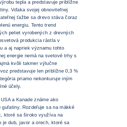
výrobu tepla a predstavuje približne
tiny. Vďaka svojej obnoviteľnej
ržateľnej ťažbe sa drevo stáva čoraz
lenú energiu. Tento trend
ých peliet vyrobených z drevných
svetová produkcia rástla v
u a aj napriek významu tohto
ej energie nemá na svetové trhy s
ajmä kvôli takmer výlučne
oz predstavuje len približne 0,3 %
ategória priamo nekonkuruje iným
lné účely.
(v USA a Kanade známe ako
e guľatiny. Rozdeľuje sa na mäkké
k, ktoré sa široko využíva na
 je dub, javor a orech, ktoré sa