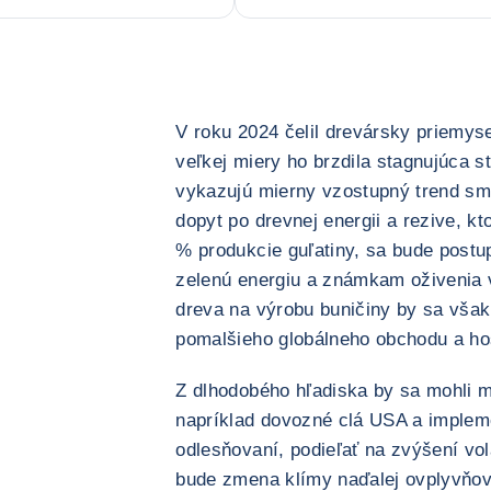
V roku 2024 čelil drevársky priemys
veľkej miery ho brzdila stagnujúca s
vykazujú mierny vzostupný trend sm
dopyt po drevnej energii a rezive, kt
% produkcie guľatiny, sa bude post
zelenú energiu a známkam oživenia 
dreva na výrobu buničiny by sa však
pomalšieho globálneho obchodu a hos
Z dlhodobého hľadiska by sa mohli m
napríklad dovozné clá USA a implem
odlesňovaní, podieľať na zvýšení vola
bude zmena klímy naďalej ovplyvňov