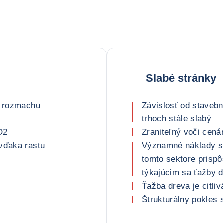
Slabé stránky
i rozmachu
Závislosť od stavebn
trhoch stále slabý
O2
Zraniteľný voči cená
 vďaka rastu
Významné náklady sp
tomto sektore prispô
týkajúcim sa ťažby 
Ťažba dreva je citli
Štrukturálny pokles 