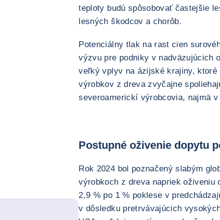
teploty budú spôsobovať častejšie le
lesných škodcov a chorôb.
Potenciálny tlak na rast cien surov
výzvu pre podniky v nadväzujúcich 
veľký vplyv na ázijské krajiny, ktoré
výrobkov z dreva zvyčajne spolieha
severoamerickí výrobcovia, najmä v 
Postupné oživenie dopytu p
Rok 2024 bol poznačený slabým glo
výrobkoch z dreva napriek oživeniu 
2,9 % po 1 % poklese v predchádzaj
v dôsledku pretrvávajúcich vysokýc