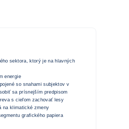
ého sektora, ktorý je na hlavných
m energie
ojené so snahami subjektov v
sobiť sa prísnejším predpisom
dreva s cieľom zachovať lesy
vá na klimatické zmeny
segmentu grafického papiera