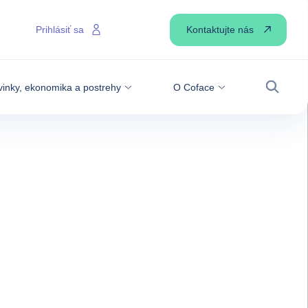
Kontaktujte nás
Prihlásiť sa
inky, ekonomika a postrehy
O Coface
Vyhľadá