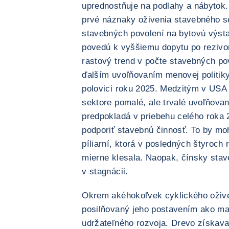
uprednostňuje na podlahy a nábytok.
prvé náznaky oživenia stavebného se
stavebných povolení na bytovú výsta
povedú k vyššiemu dopytu po reziv
rastový trend v počte stavebných p
ďalším uvoľňovaním menovej politiky
polovici roku 2025. Medzitým v USA
sektore pomalé, ale trvalé uvoľňovan
predpokladá v priebehu celého roka 
podporiť stavebnú činnosť. To by mo
píliarní, ktorá v posledných štyroch
mierne klesala. Naopak, čínsky sta
v stagnácii.
Okrem akéhokoľvek cyklického ožive
posilňovaný jeho postavením ako mat
udržateľného rozvoja. Drevo získava 