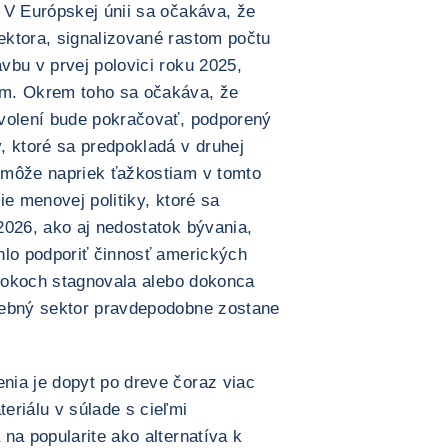
 V Európskej únii sa očakáva, že
ktora, signalizované rastom počtu
vbu v prvej polovici roku 2025,
om. Okrem toho sa očakáva, že
ovolení bude pokračovať, podporený
, ktoré sa predpokladá v druhej
 môže napriek ťažkostiam v tomto
ie menovej politiky, ktoré sa
2026, ako aj nedostatok bývania,
hlo podporiť činnosť amerických
 rokoch stagnovala alebo dokonca
vebný sektor pravdepodobne zostane
nia je dopyt po dreve čoraz viac
eriálu v súlade s cieľmi
na popularite ako alternatíva k