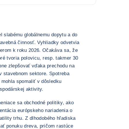
el slabému globálnemu dopytu a do
tavebná činnosť. Vyhliadky odvetvia
erom k roku 2026. Očakáva sa, že
oré tvoria polovicu, resp. takmer 30
upne zlepšovať vďaka prechodu na
v stavebnom sektore. Spotreba
 mohla spomaliť v dôsledku
podárskej aktivity.
eniace sa obchodné politiky, ako
entácia európskeho nariadenia o
tility trhu. Z dlhodobého hľadiska
ať ponuku dreva, pričom rastúce