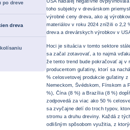
USA naďalej negatívne ovplyvňovala
u po dreve
toho subjekty v drevárskom priemysl
výrobné ceny dreva, ako aj výrobkov
materiálov v roku 2024 znížili o 2,2
cien dreva
dreva a drevárskych výrobkov v USA
Hoci je situácia v tomto sektore stál
kolísaniu
sa začal zotavovať, a to najmä vďak
že tento trend bude pokračovať aj v 
producentom guľatiny, ktorí sa nachá
% celosvetovej produkcie guľatiny z 
Nemeckom, Švédskom, Fínskom a Fr
%), Čína (8 %) a Brazília (8 %) dopĺ
zodpovedá za viac ako 50 % celosvet
sa zvyčajne delí do troch typov, ktor
stromu a druhu dreviny. Každá z týc
odlišným spôsobom využitia, z ktorý