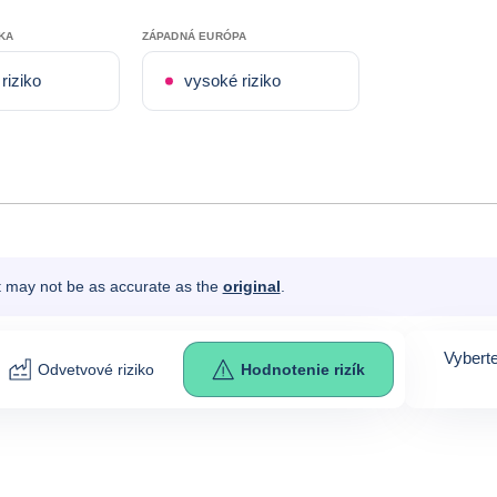
KA
ZÁPADNÁ EURÓPA
riziko
vysoké riziko
It may not be as accurate as the
original
.
Vyberte
Odvetvové riziko
Hodnotenie rizík