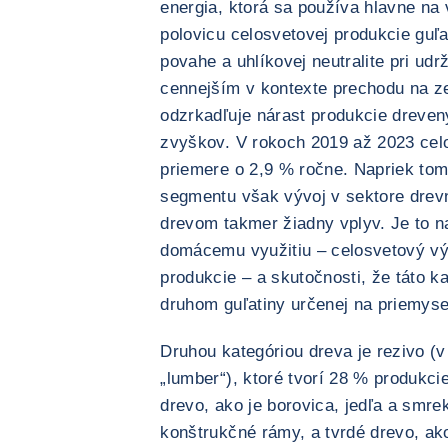
energia, ktorá sa používa hlavne na 
polovicu celosvetovej produkcie guľa
povahe a uhlíkovej neutralite pri ud
cennejším v kontexte prechodu na ze
odzrkadľuje nárast produkcie dreven
zvyškov. V rokoch 2019 až 2023 celo
priemere o 2,9 % ročne. Napriek tom
segmentu však vývoj v sektore drevn
drevom takmer žiadny vplyv. Je to n
domácemu využitiu – celosvetový výv
produkcie – a skutočnosti, že táto k
druhom guľatiny určenej na priemyse
Druhou kategóriou dreva je rezivo 
„lumber“), ktoré tvorí 28 % produkci
drevo, ako je borovica, jedľa a smre
konštrukčné rámy, a tvrdé drevo, ako