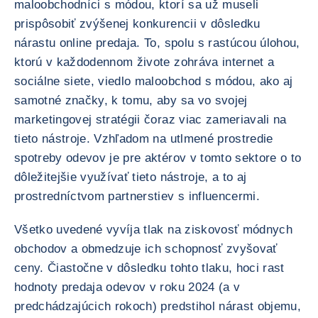
maloobchodníci s módou, ktorí sa už museli
prispôsobiť zvýšenej konkurencii v dôsledku
nárastu online predaja. To, spolu s rastúcou úlohou,
ktorú v každodennom živote zohráva internet a
sociálne siete, viedlo maloobchod s módou, ako aj
samotné značky, k tomu, aby sa vo svojej
marketingovej stratégii čoraz viac zameriavali na
tieto nástroje. Vzhľadom na utlmené prostredie
spotreby odevov je pre aktérov v tomto sektore o to
dôležitejšie využívať tieto nástroje, a to aj
prostredníctvom partnerstiev s influencermi.
Všetko uvedené vyvíja tlak na ziskovosť módnych
obchodov a obmedzuje ich schopnosť zvyšovať
ceny. Čiastočne v dôsledku tohto tlaku, hoci rast
hodnoty predaja odevov v roku 2024 (a v
predchádzajúcich rokoch) predstihol nárast objemu,