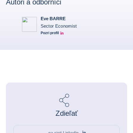
Autori a odborníci
Eve BARRE
Sector Economist
Pozri profil
Eve barré linkedin
Zdieľať
na sieti Linkedin