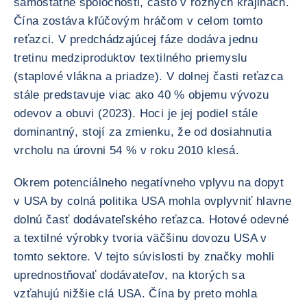
samostatné spoločnosti, často v rôznych krajinách.
Čína zostáva kľúčovým hráčom v celom tomto
reťazci. V predchádzajúcej fáze dodáva jednu
tretinu medziproduktov textilného priemyslu
(staplové vlákna a priadze). V dolnej časti reťazca
stále predstavuje viac ako 40 % objemu vývozu
odevov a obuvi (2023). Hoci je jej podiel stále
dominantný, stojí za zmienku, že od dosiahnutia
vrcholu na úrovni 54 % v roku 2010 klesá.
Okrem potenciálneho negatívneho vplyvu na dopyt
v USA by colná politika USA mohla ovplyvniť hlavne
dolnú časť dodávateľského reťazca. Hotové odevné
a textilné výrobky tvoria väčšinu dovozu USA v
tomto sektore. V tejto súvislosti by značky mohli
uprednostňovať dodávateľov, na ktorých sa
vzťahujú nižšie clá USA. Čína by preto mohla