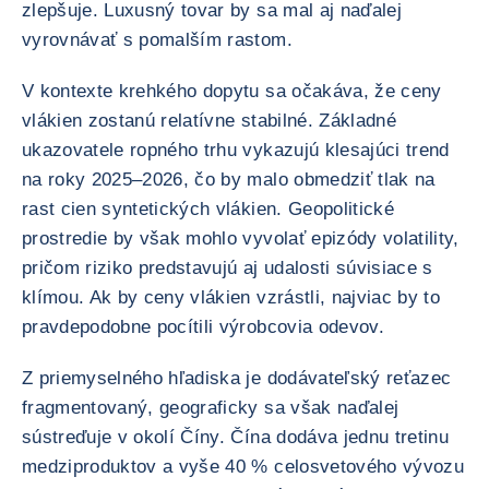
zlepšuje. Luxusný tovar by sa mal aj naďalej
vyrovnávať s pomalším rastom.
V kontexte krehkého dopytu sa očakáva, že ceny
vlákien zostanú relatívne stabilné. Základné
ukazovatele ropného trhu vykazujú klesajúci trend
na roky 2025–2026, čo by malo obmedziť tlak na
rast cien syntetických vlákien. Geopolitické
prostredie by však mohlo vyvolať epizódy volatility,
pričom riziko predstavujú aj udalosti súvisiace s
klímou. Ak by ceny vlákien vzrástli, najviac by to
pravdepodobne pocítili výrobcovia odevov.
Z priemyselného hľadiska je dodávateľský reťazec
fragmentovaný, geograficky sa však naďalej
sústreďuje v okolí Číny. Čína dodáva jednu tretinu
medziproduktov a vyše 40 % celosvetového vývozu