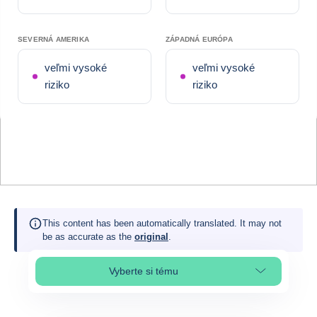
SEVERNÁ AMERIKA
ZÁPADNÁ EURÓPA
veľmi vysoké
veľmi vysoké
riziko
riziko
This content has been automatically translated. It may not
be as accurate as the
original
.
Vyberte si tému
Select page section