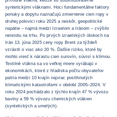
prírodné vlákna, keďže sú substituovateľné
syntetickými vláknami. Hoci fundamentálne faktory
ponuky a dopytu naznačujú zmiernenie cien ropy v
druhej polovici roku 2025 a neskôr, geopolitické
napätie – najmä medzi Izraelom a Iránom – zvýšilo
neistotu na trhu. Po prvých izraelských útokoch na
Irán 13. júna 2025 ceny ropy Brent za týždeň
vzrástli o viac ako 20 %. Ďalšie riziko, ktoré by
mohlo viesť k nárastu cien surovín, súvisí s klímou.
Textilné vlákna sa vo veľkej miere vyrábajú v
ekonomikách, ktoré z hľadiska počtu obyvateľov
patria medzi 10 krajín najviac postihnutých
klimatickými katastrofami v období 2005–2024. V
roku 2024 pochádzalo z týchto krajín 47 % vývozu
bavlny a 59 % vývozu chemických vlákien
(syntetických a umelých).