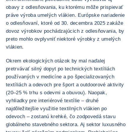
obavy z odlesňovania, ku ktorému môže prispievať
práve výroba umelých vlákien. Európske nariadenie
o odlesňovaní, ktoré od 30. decembra 2025 zakáže
dovoz výrobkov pochádzajúcich z odlesňovania, by
preto mohlo ovplyvniť niektoré výrobky z umelých
vlákien.
Okrem ekologických otázok by mal naďalej
pretrvávať silný dopyt po technických textíliách
používaných v medicíne a po špecializovaných
textíliách a odevoch pre šport a outdoorové aktivity
(20–25 % trhu s odevmi a obuvou). Naopak,
vyhliadky pre interiérové textílie – druhé
najdôležitejšie využitie textilných vlákien po
odevoch – zostanú krehké, čo zodpovedá stavu
globálneho stavebného sektora. Aj sektor luxusného