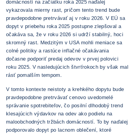
domácností na začiatku roka 2025 naďalej
vykazovala mierny rast, pričom tento trend bude
pravdepodobne pretrvávať aj v roku 2026. V EÚ sa
dopyt v priebehu roka 2025 postupne zlepšoval a
očakáva sa, že v roku 2026 si udrží stabilný, hoci
skromný rast. Medzitým v USA mohli meniace sa
colné politiky a rastúce inflačné očakávania
dočasne podporiť predaj odevov v prvej polovici
roku 2025. V nasledujúcich štvrťrokoch by však mal
rásť pomalším tempom.
V tomto kontexte neistoty a krehkého dopytu bude
pravdepodobne pretrvávať cenovo uvedomelé
správanie spotrebiteľov, čo posilní dlhodobý trend
klesajúcich výdavkov na odev ako podielu na
maloobchodných tržbách domácností. To by naďalej
podporovalo dopyt po lacnom oblečení, ktoré