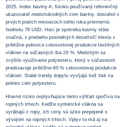
2025. Index bavlny A, široko používaný referenčný
ukazovateľ medzinárodných cien bavlny, dosiahol v
prvých piatich mesiacoch tohto roka priemernú
hodnotu 78 USD. Hoci je spotreba bavlny stále
značná, v priebehu posledných desaťročí klesla z
približne polovice celosvetovej produkcie textilných
vlákien na súčasných iba 20 %. Medzitým sa
zvýšilo využívanie polyesteru, ktorý v súčasnosti
predstavuje približne 60 % celosvetovej produkcie
vlákien. Slabé trendy dopytu vyvíjajú tiež tlak na
pokles cien polyesteru.
Hlavné riziko ovplyvňujúce tento výhľad spočíva na
ropných trhoch. Keďže syntetické vlákna sa
vyrábajú z ropy, ich ceny sú úzko prepojené s
vývojom na ropných trhoch. Vplyv to má aj na