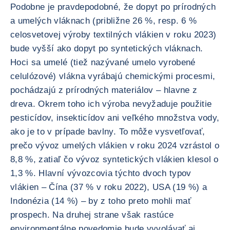
Podobne je pravdepodobné, že dopyt po prírodných
a umelých vláknach (približne 26 %, resp. 6 %
celosvetovej výroby textilných vlákien v roku 2023)
bude vyšší ako dopyt po syntetických vláknach.
Hoci sa umelé (tiež nazývané umelo vyrobené
celulózové) vlákna vyrábajú chemickými procesmi,
pochádzajú z prírodných materiálov – hlavne z
dreva. Okrem toho ich výroba nevyžaduje použitie
pesticídov, insekticídov ani veľkého množstva vody,
ako je to v prípade bavlny. To môže vysvetľovať,
prečo vývoz umelých vlákien v roku 2024 vzrástol o
8,8 %, zatiaľ čo vývoz syntetických vlákien klesol o
1,3 %. Hlavní vývozcovia týchto dvoch typov
vlákien – Čína (37 % v roku 2022), USA (19 %) a
Indonézia (14 %) – by z toho preto mohli mať
prospech. Na druhej strane však rastúce
environmentálne povedomie bude vyvolávať aj