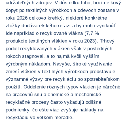
udržateľných zdrojov. V dôsledku toho, hoci celkový
dopyt po textilných výrobkoch a odevoch zostane v
roku 2026 celkovo krehký, niektoré konkrétne
zložky dodávateľského reťazca by mohli vyniknúť.
Ide napríklad o recyklované vlákna (7,7 %
produkcie textilných vlákien v roku 2023). Trhový
podiel recyklovaných vlákien však v posledných
rokoch stagnoval, a to najmä kvôli vyšším
výrobným nákladom. Navyše, široké využívanie
zmesí vlákien v textilných výrobkoch predstavuje
významné výzvy pre recykláciu po spotrebiteľskom
použití. Oddelenie rôznych typov vlákien je náročné
na pracovnú silu a chemické a mechanické
recyklačné procesy často vyžadujú odlišné
podmienky, čo ešte viac zvyšuje náklady na
recykláciu vo veľkom meradle.