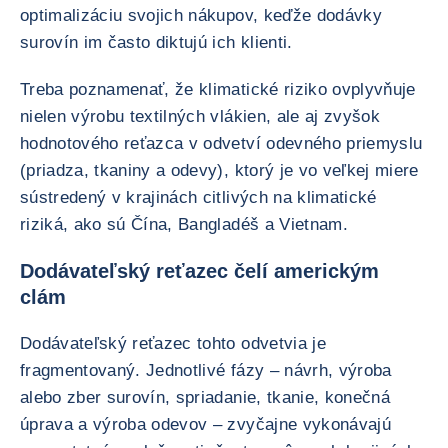
optimalizáciu svojich nákupov, keďže dodávky
surovín im často diktujú ich klienti.
Treba poznamenať, že klimatické riziko ovplyvňuje
nielen výrobu textilných vlákien, ale aj zvyšok
hodnotového reťazca v odvetví odevného priemyslu
(priadza, tkaniny a odevy), ktorý je vo veľkej miere
sústredený v krajinách citlivých na klimatické
riziká, ako sú Čína, Bangladéš a Vietnam.
Dodávateľský reťazec čelí americkým
clám
Dodávateľský reťazec tohto odvetvia je
fragmentovaný. Jednotlivé fázy – návrh, výroba
alebo zber surovín, spriadanie, tkanie, konečná
úprava a výroba odevov – zvyčajne vykonávajú