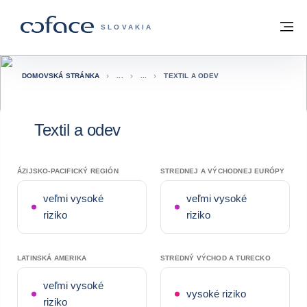
Prejsť na obsah
Späť na domovskú stránku
M
COFACE FOR TRADE - WEBOVÁ STRÁNK
SLOVAKIA
DOMOVSKÁ STRÁNKA
TEXTIL A ODEV
Textil a odev
ÁZIJSKO-PACIFICKÝ REGIÓN
STREDNEJ A VÝCHODNEJ EURÓPY
veľmi vysoké
veľmi vysoké
riziko
riziko
LATINSKÁ AMERIKA
STREDNÝ VÝCHOD A TURECKO
veľmi vysoké
vysoké riziko
riziko