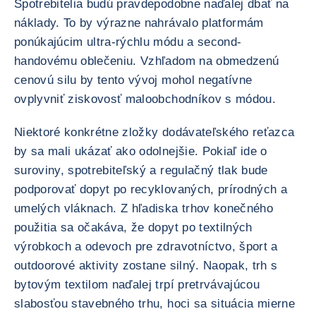
Spotrebitelia budú pravdepodobne naďalej dbať na
náklady. To by výrazne nahrávalo platformám
ponúkajúcim ultra-rýchlu módu a second-
handovému oblečeniu. Vzhľadom na obmedzenú
cenovú silu by tento vývoj mohol negatívne
ovplyvniť ziskovosť maloobchodníkov s módou.
Niektoré konkrétne zložky dodávateľského reťazca
by sa mali ukázať ako odolnejšie. Pokiaľ ide o
suroviny, spotrebiteľský a regulačný tlak bude
podporovať dopyt po recyklovaných, prírodných a
umelých vláknach. Z hľadiska trhov konečného
použitia sa očakáva, že dopyt po textilných
výrobkoch a odevoch pre zdravotníctvo, šport a
outdoorové aktivity zostane silný. Naopak, trh s
bytovým textilom naďalej trpí pretrvávajúcou
slabosťou stavebného trhu, hoci sa situácia mierne