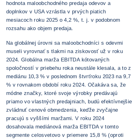
hodnota maloobchodného predaja odevov a
doplnkov v USA vzrástla v prvých piatich
mesiacoch roku 2025 o 4,2 %, t. j. v podobnom
rozsahu ako objem predaja.
Na globálnej úrovni sa maloobchodníci s odevmi
museli vyrovnať s tlakmi na ziskovosť už v roku
2024. Globálna marža EBITDA kótovaných
spoločností v priebehu roka neustále klesala, a to z
mediánu 10,3 % v poslednom štvrťroku 2023 na 9,7
% v rovnakom období roku 2024. Očakáva sa, že
módne značky, ktoré svoje výrobky predávajú
priamo vo vlastných predajniach, budú efektívnejšie
zvládnuť cenové obmedzenia, keďže zvyčajne
pracujú s vyššími maržami. V roku 2024
dosahovala mediánová marža EBITDA v tomto
segmente celosvetovo v priemere 15,8 % (oproti