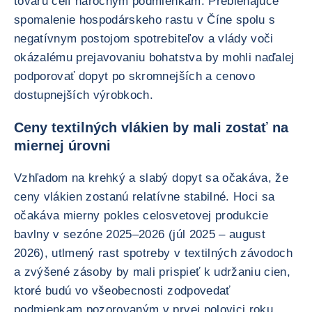
tovaru čelí náročným podmienkam. Prebiehajúce
spomalenie hospodárskeho rastu v Číne spolu s
negatívnym postojom spotrebiteľov a vlády voči
okázalému prejavovaniu bohatstva by mohli naďalej
podporovať dopyt po skromnejších a cenovo
dostupnejších výrobkoch.
Ceny textilných vlákien by mali zostať na
miernej úrovni
Vzhľadom na krehký a slabý dopyt sa očakáva, že
ceny vlákien zostanú relatívne stabilné. Hoci sa
očakáva mierny pokles celosvetovej produkcie
bavlny v sezóne 2025–2026 (júl 2025 – august
2026), utlmený rast spotreby v textilných závodoch
a zvýšené zásoby by mali prispieť k udržaniu cien,
ktoré budú vo všeobecnosti zodpovedať
podmienkam pozorovaným v prvej polovici roku