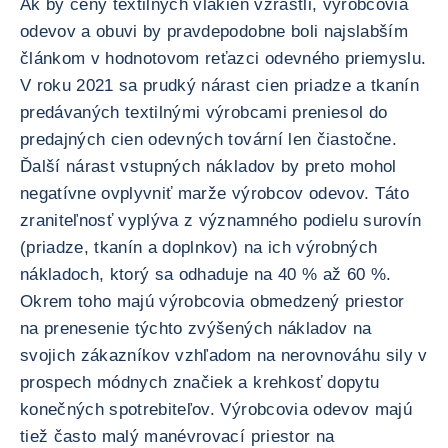
Ak by ceny textilných vlákien vzrástli, výrobcovia
odevov a obuvi by pravdepodobne boli najslabším
článkom v hodnotovom reťazci odevného priemyslu.
V roku 2021 sa prudký nárast cien priadze a tkanín
predávaných textilnými výrobcami preniesol do
predajných cien odevných tovární len čiastočne.
Ďalší nárast vstupných nákladov by preto mohol
negatívne ovplyvniť marže výrobcov odevov. Táto
zraniteľnosť vyplýva z významného podielu surovín
(priadze, tkanín a doplnkov) na ich výrobných
nákladoch, ktorý sa odhaduje na 40 % až 60 %.
Okrem toho majú výrobcovia obmedzený priestor
na prenesenie týchto zvýšených nákladov na
svojich zákazníkov vzhľadom na nerovnováhu sily v
prospech módnych značiek a krehkosť dopytu
konečných spotrebiteľov. Výrobcovia odevov majú
tiež často malý manévrovací priestor na