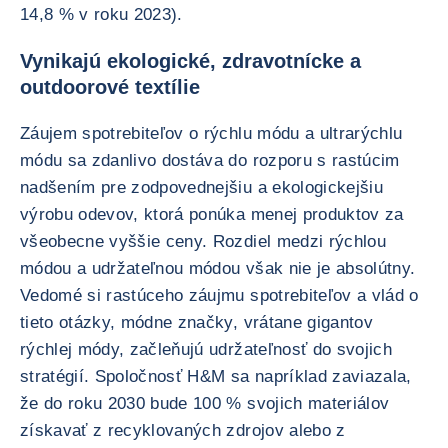
14,8 % v roku 2023).
Vynikajú ekologické, zdravotnícke a
outdoorové textílie
Záujem spotrebiteľov o rýchlu módu a ultrarýchlu
módu sa zdanlivo dostáva do rozporu s rastúcim
nadšením pre zodpovednejšiu a ekologickejšiu
výrobu odevov, ktorá ponúka menej produktov za
všeobecne vyššie ceny. Rozdiel medzi rýchlou
módou a udržateľnou módou však nie je absolútny.
Vedomé si rastúceho záujmu spotrebiteľov a vlád o
tieto otázky, módne značky, vrátane gigantov
rýchlej módy, začleňujú udržateľnosť do svojich
stratégií. Spoločnosť H&M sa napríklad zaviazala,
že do roku 2030 bude 100 % svojich materiálov
získavať z recyklovaných zdrojov alebo z